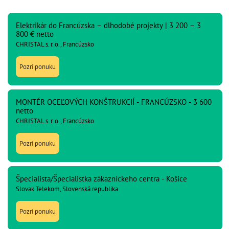
Elektrikár do Francúzska – dlhodobé projekty | 3 200 – 3
800 € netto
CHRISTAL s. r. o., Francúzsko
Pozri ponuku
MONTÉR OCEĽOVÝCH KONŠTRUKCIÍ - FRANCÚZSKO - 3 600
netto
CHRISTAL s. r. o., Francúzsko
Pozri ponuku
Špecialista/Špecialistka zákazníckeho centra - Košice
Slovak Telekom, Slovenská republika
Pozri ponuku