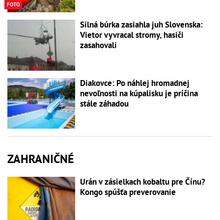
FOTO
Silná búrka zasiahla juh Slovenska:
Vietor vyvracal stromy, hasiči
zasahovali
Diakovce: Po náhlej hromadnej
nevoľnosti na kúpalisku je príčina
stále záhadou
ZAHRANIČNÉ
Urán v zásielkach kobaltu pre Čínu?
Kongo spúšťa preverovanie