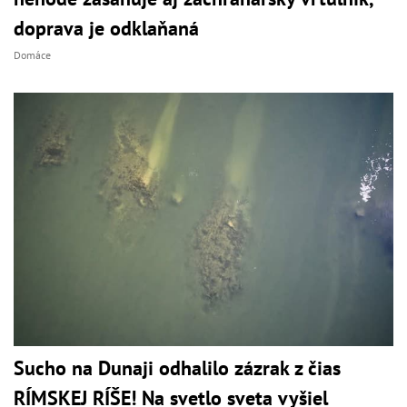
doprava je odklaňaná
Domáce
Sucho na Dunaji odhalilo zázrak z čias
RÍMSKEJ RÍŠE! Na svetlo sveta vyšiel