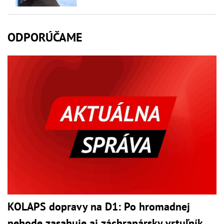
ODPORÚČAME
KOLAPS dopravy na D1: Po hromadnej
nehode zasahuje aj záchranársky vrtuľník,