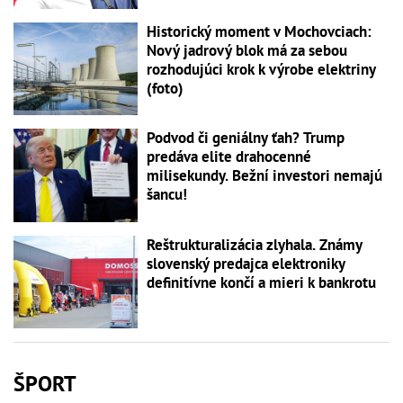
Historický moment v Mochovciach:
Nový jadrový blok má za sebou
rozhodujúci krok k výrobe elektriny
(foto)
Podvod či geniálny ťah? Trump
predáva elite drahocenné
milisekundy. Bežní investori nemajú
šancu!
Reštrukturalizácia zlyhala. Známy
slovenský predajca elektroniky
definitívne končí a mieri k bankrotu
ŠPORT