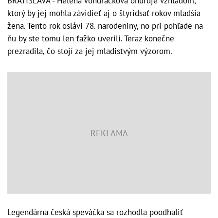
BRATISLAVA - Helena Vondráčková ohuruje vzhľadom,
ktorý by jej mohla závidieť aj o štyridsať rokov mladšia
žena. Tento rok oslávi 78. narodeniny, no pri pohľade na
ňu by ste tomu len ťažko uverili. Teraz konečne
prezradila, čo stojí za jej mladistvým výzorom.
Legendárna česká speváčka sa rozhodla poodhaliť