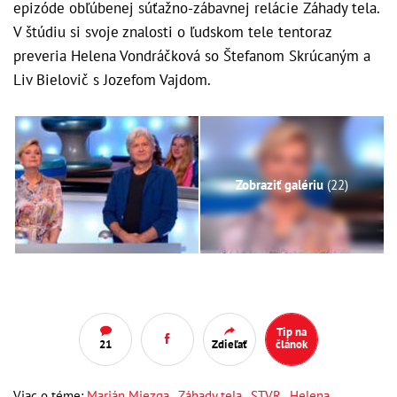
epizóde obľúbenej súťažno-zábavnej relácie Záhady tela.
V štúdiu si svoje znalosti o ľudskom tele tentoraz
preveria Helena Vondráčková so Štefanom Skrúcaným a
Liv Bielovič s Jozefom Vajdom.
Zobraziť galériu
(22)
Tip na
21
Zdieľať
článok
Viac o téme:
Marián Miezga
,
Záhady tela
,
STVR
,
Helena