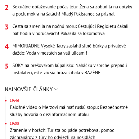
Sexuálne obťažovanie počas letu: Žena sa zobudila na dotyky
a pocit mokra na šatách! Mladý Pakistanec sa priznal
Cesta sa zmenila na nočnú moru: Cestujúci RegioJetu čakali
päť hodín v horúčavách! Pokazila sa lokomotíva
MIMORIADNE Vysoké Tatry zasiahli silné búrky a prívalové
dažde: Voda v mestách sa valí ulicami!
ŠOKY na prešovskom kúpalisku: Naháčku v sprche prepadli
inštalatéri, ešte väčšia hrôza číhala v BAZÉNE
NAJNOVŠIE ČLÁNKY
19:46
Falošné video o Merzovi má mať ruskú stopu: Bezpečnostné
služby hovoria o dezinformačnom útoku
19:35
Zranenie v horách: Turista po páde potreboval pomoc
záchranárov, z túry ho odviezli na nosidlách