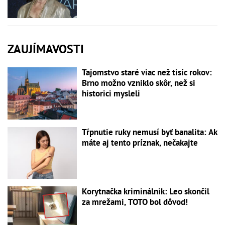
ZAUJÍMAVOSTI
Tajomstvo staré viac než tisíc rokov:
Brno možno vzniklo skôr, než si
historici mysleli
Tŕpnutie ruky nemusí byť banalita: Ak
máte aj tento príznak, nečakajte
Korytnačka kriminálnik: Leo skončil
za mrežami, TOTO bol dôvod!