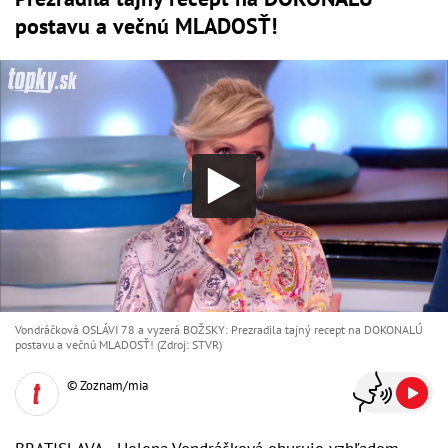
postavu a večnú MLADOSŤ!
Vondráčková OSLÁVI 78 a vyzerá BOŽSKY: Prezradila tajný recept na DOKONALÚ
postavu a večnú MLADOSŤ! (Zdroj: STVR)
© Zoznam/mia