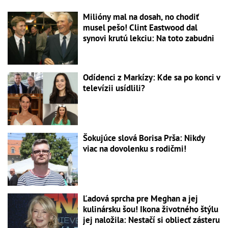
Milióny mal na dosah, no chodiť
musel pešo! Clint Eastwood dal
synovi krutú lekciu: Na toto zabudni
Odídenci z Markízy: Kde sa po konci v
televízii usídlili?
Šokujúce slová Borisa Prša: Nikdy
viac na dovolenku s rodičmi!
Ľadová sprcha pre Meghan a jej
kulinársku šou! Ikona životného štýlu
jej naložila: Nestačí si obliecť zásteru