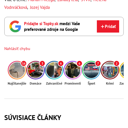
Vodnráčková
,
Jozej Vajda
Pridajte si Topky.sk
medzi Vaše
Pridať
preferované zdroje na Google
Nahlásiť chybu
16
3
6
6
7
2
Najčítanejšie
Domáce
Zahraničné
Prominenti
Šport
Krimi
Zaují
SÚVISIACE ČLÁNKY