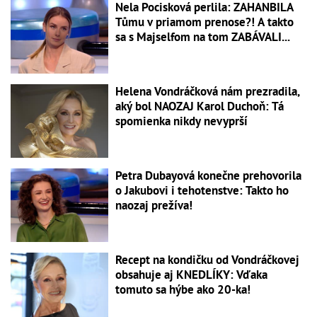
Nela Pocisková perlila: ZAHANBILA
Tůmu v priamom prenose?! A takto
sa s Majselfom na tom ZABÁVALI...
Helena Vondráčková nám prezradila,
aký bol NAOZAJ Karol Duchoň: Tá
spomienka nikdy nevyprší
Petra Dubayová konečne prehovorila
o Jakubovi i tehotenstve: Takto ho
naozaj prežíva!
Recept na kondičku od Vondráčkovej
obsahuje aj KNEDLÍKY: Vďaka
tomuto sa hýbe ako 20-ka!