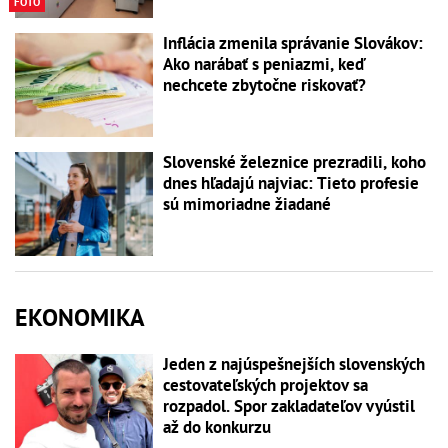
FOTO
Inflácia zmenila správanie Slovákov:
Ako narábať s peniazmi, keď
nechcete zbytočne riskovať?
Slovenské železnice prezradili, koho
dnes hľadajú najviac: Tieto profesie
sú mimoriadne žiadané
EKONOMIKA
Jeden z najúspešnejších slovenských
cestovateľských projektov sa
rozpadol. Spor zakladateľov vyústil
až do konkurzu