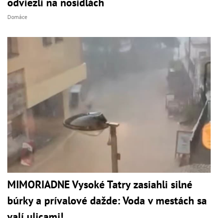
odviezli na nosidlách
Domáce
MIMORIADNE Vysoké Tatry zasiahli silné
búrky a prívalové dažde: Voda v mestách sa
valí ulicami!