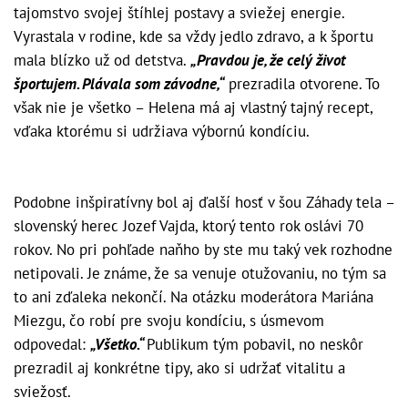
tajomstvo svojej štíhlej postavy a sviežej energie.
Vyrastala v rodine, kde sa vždy jedlo zdravo, a k športu
mala blízko už od detstva.
„Pravdou je, že celý život
športujem. Plávala som závodne,“
prezradila otvorene. To
však nie je všetko – Helena má aj vlastný tajný recept,
vďaka ktorému si udržiava výbornú kondíciu.
Podobne inšpiratívny bol aj ďalší hosť v šou Záhady tela –
slovenský herec Jozef Vajda, ktorý tento rok oslávi 70
rokov. No pri pohľade naňho by ste mu taký vek rozhodne
netipovali. Je známe, že sa venuje otužovaniu, no tým sa
to ani zďaleka nekončí. Na otázku moderátora Mariána
Miezgu, čo robí pre svoju kondíciu, s úsmevom
odpovedal:
„Všetko.“
Publikum tým pobavil, no neskôr
prezradil aj konkrétne tipy, ako si udržať vitalitu a
sviežosť.