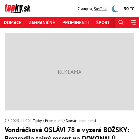
30 °C
7. august
,
Štefánia
DOMÁCE
ZAHRANIČNÉ
PROMINENTI
ŠPORT
ZAUJÍMAV
7.6.2025 14:00
Topky
Prominenti
Domáci prominenti
Vondráčková OSLÁVI 78 a vyzerá BOŽSKY:
Prezradila tajný recept na DOKONALÚ