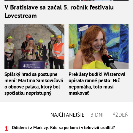
V Bratislave sa začal 5. ročník festivalu
Lovestream
Spišský hrad sa postupne
Prekliaty budík! Wisterová
mení: Martina Šimkovičová
opísala ranné peklo: Nič
o obnove paláca, ktorý bol
nepomáha, toto musí
spočiatku neprístupný
maskovať
NAJČÍTANEJŠIE
3 DNI
TÝŽDEŇ
Odídenci z Markízy: Kde sa po konci v televízii usídlili?