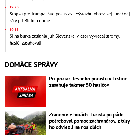
19:20
Stopka pre Trumpa: Súd pozastavil výstavbu obrovskej tanečnej
sály pri Bielom dome
19:15
Silná búrka zasiahla juh Slovenska: Vietor vyvracal stromy,
hasiči zasahovali
DOMÁCE SPRÁVY
Pri požiari lesného porastu v Trstíne
zasahuje takmer 50 hasičov
Zranenie v horách: Turista po páde
potreboval pomoc záchranárov, z túry
ho odviezli na nosidlách