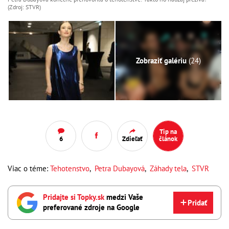
(Zdroj: STVR)
Zobraziť galériu
(24)
Tip na
6
Zdieľať
článok
Viac o téme:
Tehotenstvo
,
Petra Dubayová
,
Záhady tela
,
STVR
Pridajte si Topky.sk
medzi Vaše
Pridať
preferované zdroje na Google