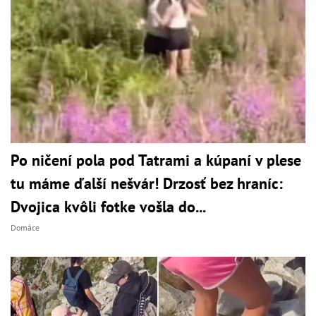
Po ničení pola pod Tatrami a kúpaní v plese
tu máme ďalší nešvár! Drzosť bez hraníc:
Dvojica kvôli fotke vošla do...
Domáce