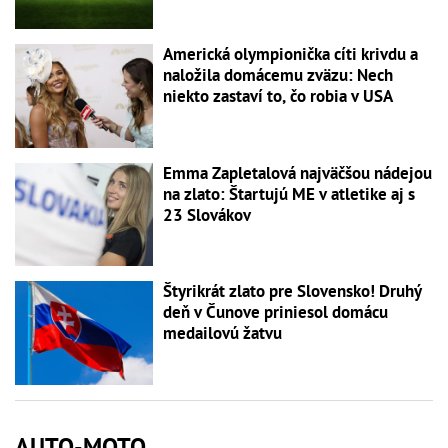
Americká olympionička cíti krivdu a
naložila domácemu zväzu: Nech
niekto zastaví to, čo robia v USA
Emma Zapletalová najväčšou nádejou
na zlato: Štartujú ME v atletike aj s
23 Slovákov
Štyrikrát zlato pre Slovensko! Druhý
deň v Čunove priniesol domácu
medailovú žatvu
AUTO-MOTO