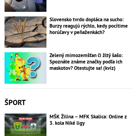
Slovensko tvrdo dopláca na sucho:
Burzy reagujú rýchlo, kedy pocítime
horúčavy v peňaženkách?
Zelený mimozemšťan či žltý šašo:
Spoznáte známe značky podľa ich
maskotov? Otestujte sa! (kvíz)
ŠPORT
MŠK Žilina – MFK Skalica: Online z
3. kola Niké ligy