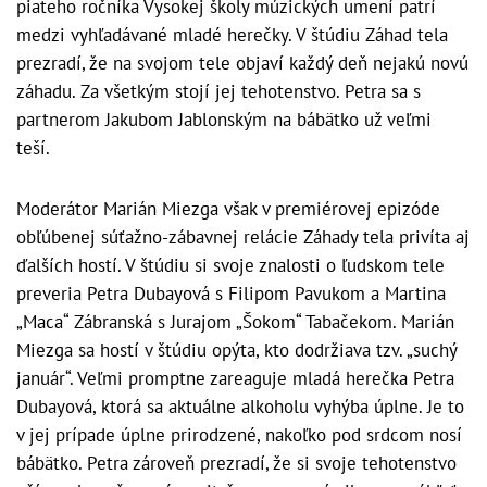
piateho ročníka Vysokej školy múzických umení patrí
medzi vyhľadávané mladé herečky. V štúdiu Záhad tela
prezradí, že na svojom tele objaví každý deň nejakú novú
záhadu. Za všetkým stojí jej tehotenstvo. Petra sa s
partnerom Jakubom Jablonským na bábätko už veľmi
teší.
Moderátor Marián Miezga však v premiérovej epizóde
obľúbenej súťažno-zábavnej relácie Záhady tela privíta aj
ďalších hostí. V štúdiu si svoje znalosti o ľudskom tele
preveria Petra Dubayová s Filipom Pavukom a Martina
„Maca“ Zábranská s Jurajom „Šokom“ Tabačekom. Marián
Miezga sa hostí v štúdiu opýta, kto dodržiava tzv. „suchý
január“. Veľmi promptne zareaguje mladá herečka Petra
Dubayová, ktorá sa aktuálne alkoholu vyhýba úplne. Je to
v jej prípade úplne prirodzené, nakoľko pod srdcom nosí
bábätko. Petra zároveň prezradí, že si svoje tehotenstvo