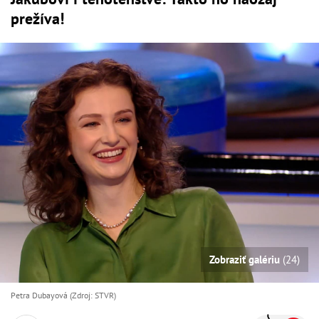
prežíva!
Zobraziť galériu
(24)
Petra Dubayová (Zdroj: STVR)