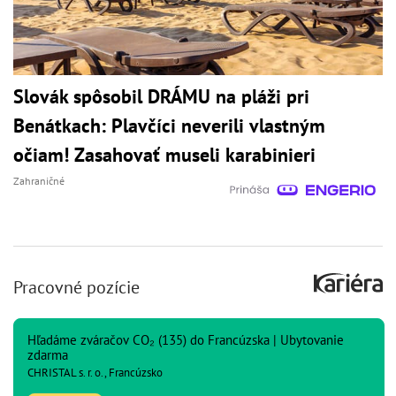
Slovák spôsobil DRÁMU na pláži pri
Benátkach: Plavčíci neverili vlastným
očiam! Zasahovať museli karabinieri
Zahraničné
Pracovné pozície
Hľadáme zváračov CO₂ (135) do Francúzska | Ubytovanie
zdarma
CHRISTAL s. r. o., Francúzsko