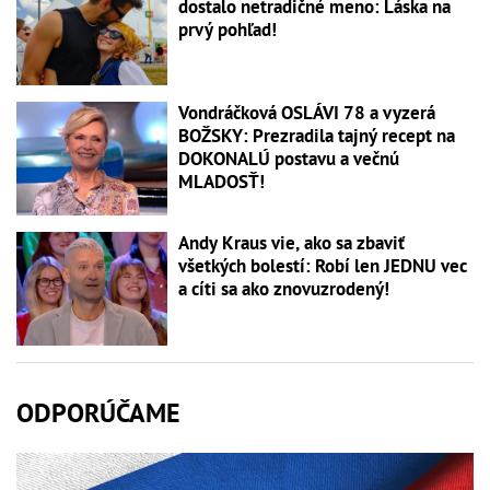
dostalo netradičné meno: Láska na
prvý pohľad!
Vondráčková OSLÁVI 78 a vyzerá
BOŽSKY: Prezradila tajný recept na
DOKONALÚ postavu a večnú
MLADOSŤ!
Andy Kraus vie, ako sa zbaviť
všetkých bolestí: Robí len JEDNU vec
a cíti sa ako znovuzrodený!
ODPORÚČAME