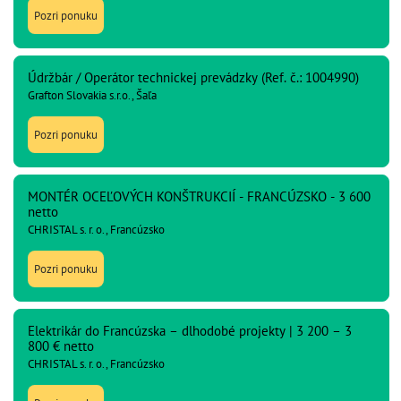
Pozri ponuku
Údržbár / Operátor technickej prevádzky (Ref. č.: 1004990)
Grafton Slovakia s.r.o., Šaľa
Pozri ponuku
MONTÉR OCEĽOVÝCH KONŠTRUKCIÍ - FRANCÚZSKO - 3 600
netto
CHRISTAL s. r. o., Francúzsko
Pozri ponuku
Elektrikár do Francúzska – dlhodobé projekty | 3 200 – 3
800 € netto
CHRISTAL s. r. o., Francúzsko