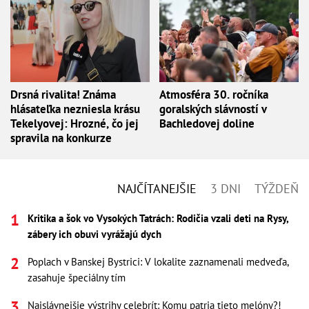
Drsná rivalita! Známa
Atmosféra 30. ročníka
hlásateľka nezniesla krásu
goralských slávností v
Tekelyovej: Hrozné, čo jej
Bachledovej doline
spravila na konkurze
NAJČÍTANEJŠIE
3 DNI
TÝŽDEŇ
Kritika a šok vo Vysokých Tatrách: Rodičia vzali deti na Rysy,
zábery ich obuvi vyrážajú dych
Poplach v Banskej Bystrici: V lokalite zaznamenali medveďa,
zasahuje špeciálny tím
Najslávnejšie výstrihy celebrít: Komu patria tieto melóny?!