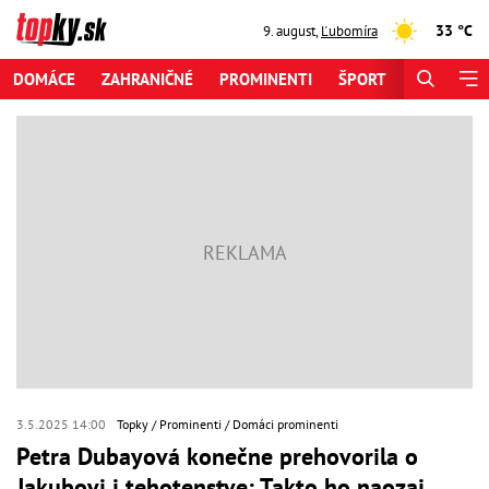
33 °C
9. august
,
Ľubomíra
DOMÁCE
ZAHRANIČNÉ
PROMINENTI
ŠPORT
ZAUJÍMAV
3.5.2025 14:00
Topky
Prominenti
Domáci prominenti
Petra Dubayová konečne prehovorila o
Jakubovi i tehotenstve: Takto ho naozaj