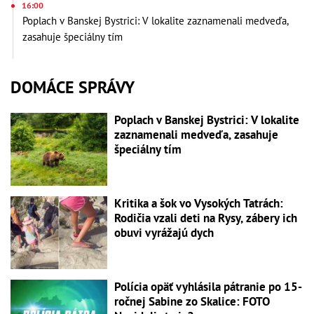
16:00
Poplach v Banskej Bystrici: V lokalite zaznamenali medveďa,
zasahuje špeciálny tím
DOMÁCE SPRÁVY
Poplach v Banskej Bystrici: V lokalite
zaznamenali medveďa, zasahuje
špeciálny tím
Kritika a šok vo Vysokých Tatrách:
Rodičia vzali deti na Rysy, zábery ich
obuvi vyrážajú dych
Polícia opäť vyhlásila pátranie po 15-
ročnej Sabine zo Skalice: FOTO