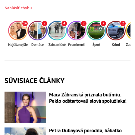
Nahlásiť chybu
16
2
4
2
7
2
Najčítanejšie
Domáce
Zahraničné
Prominenti
Šport
Krimi
Zaují
SÚVISIACE ČLÁNKY
Maca Zábranská priznala bulímiu:
Peklo odštartovali slová spolužiaka!
Petra Dubayová porodila, bábätko