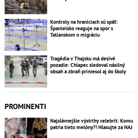
Kontroly na hraniciach sú späť:
Španielsko reaguje na spor s
Talianskom o migráciu
Tragédia v Thajsku má desivé
pozadie: Chlapec sledoval násilný
obsah a zbraň priniesol aj do školy
PROMINENTI
Najslávnejšie výstrihy celebrít: Komu
patria tieto melóny?! Hlasujte za NAJ