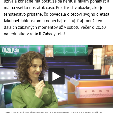
užíva a konečne má pocit, že sa nemusí nikam ponáhľať a
má na všetko dostatok času. Pozrite si v ukážke, ako jej
tehotenstvo pristane, čo povedala o otcovi svojho dieťaťa
Jakubovi Jablonskom a nenechajte si ujsť aj množstvo
ďalších zábavných momentov už v sobotu večer o 20.30
na Jednotke v relácii Záhady tela!
Petra Dubayová konečne prehovorila o tehotenstve: Takto ho naozaj prežíva!