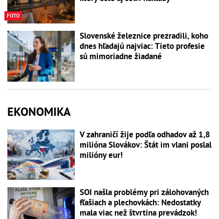
FOTO
Slovenské železnice prezradili, koho
dnes hľadajú najviac: Tieto profesie
sú mimoriadne žiadané
EKONOMIKA
V zahraničí žije podľa odhadov až 1,8
milióna Slovákov: Štát im vlani poslal
milióny eur!
SOI našla problémy pri zálohovaných
fľašiach a plechovkách: Nedostatky
mala viac než štvrtina prevádzok!