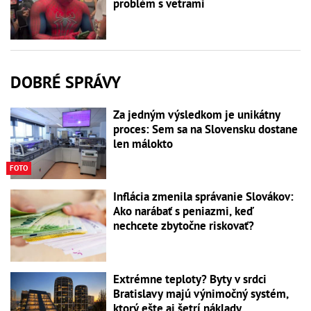
problém s vetrami
DOBRÉ SPRÁVY
Za jedným výsledkom je unikátny
proces: Sem sa na Slovensku dostane
len málokto
FOTO
Inflácia zmenila správanie Slovákov:
Ako narábať s peniazmi, keď
nechcete zbytočne riskovať?
Extrémne teploty? Byty v srdci
Bratislavy majú výnimočný systém,
ktorý ešte aj šetrí náklady