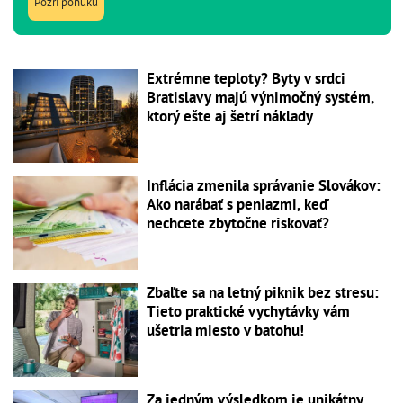
Pozri ponuku
Extrémne teploty? Byty v srdci
Bratislavy majú výnimočný systém,
ktorý ešte aj šetrí náklady
Inflácia zmenila správanie Slovákov:
Ako narábať s peniazmi, keď
nechcete zbytočne riskovať?
Zbaľte sa na letný piknik bez stresu:
Tieto praktické vychytávky vám
ušetria miesto v batohu!
Za jedným výsledkom je unikátny