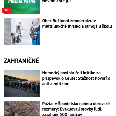
Nevideli ste ju?
FOTO
Obec Ružindol zmodernizuje
multifunkčné ihrisko a tamojšiu školu
ZAHRANIČNÉ
Nemecký novinár čelí kritike za
príspevok o Ceute: Sťažnosť hovorí o
antisemitizme
Požiar v Španielsku naberá obrovské
rozmery: Evakuovali stovky ľudí,
zasahuje 500 hasičov