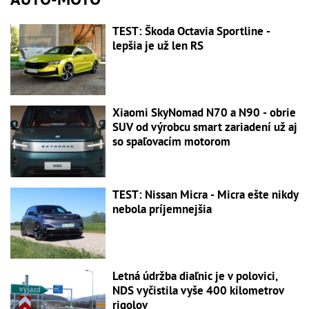
TEST: Škoda Octavia Sportline -
lepšia je už len RS
Xiaomi SkyNomad N70 a N90 - obrie
SUV od výrobcu smart zariadení už aj
so spaľovacím motorom
TEST: Nissan Micra - Micra ešte nikdy
nebola príjemnejšia
Letná údržba diaľnic je v polovici,
NDS vyčistila vyše 400 kilometrov
rigolov