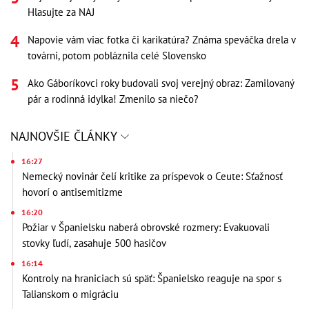
Hlasujte za NAJ
Napovie vám viac fotka či karikatúra? Známa speváčka drela v
továrni, potom pobláznila celé Slovensko
Ako Gáboríkovci roky budovali svoj verejný obraz: Zamilovaný
pár a rodinná idylka! Zmenilo sa niečo?
NAJNOVŠIE ČLÁNKY
16:27
Nemecký novinár čelí kritike za príspevok o Ceute: Sťažnosť
hovorí o antisemitizme
16:20
Požiar v Španielsku naberá obrovské rozmery: Evakuovali
stovky ľudí, zasahuje 500 hasičov
16:14
Kontroly na hraniciach sú späť: Španielsko reaguje na spor s
Talianskom o migráciu