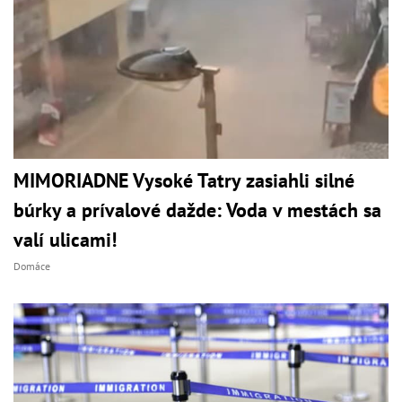
MIMORIADNE Vysoké Tatry zasiahli silné
búrky a prívalové dažde: Voda v mestách sa
valí ulicami!
Domáce