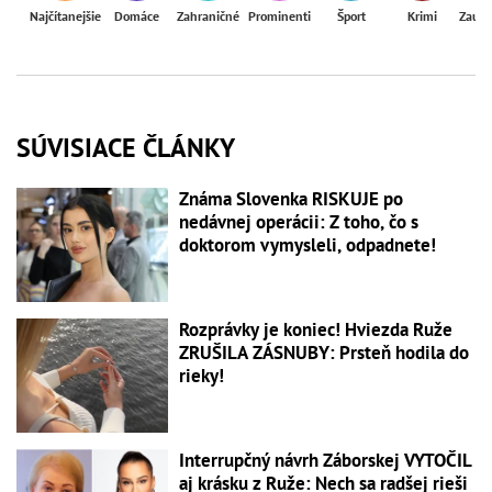
Najčítanejšie
Domáce
Zahraničné
Prominenti
Šport
Krimi
Zaují
SÚVISIACE ČLÁNKY
Známa Slovenka RISKUJE po
nedávnej operácii: Z toho, čo s
doktorom vymysleli, odpadnete!
Rozprávky je koniec! Hviezda Ruže
ZRUŠILA ZÁSNUBY: Prsteň hodila do
rieky!
Interrupčný návrh Záborskej VYTOČIL
aj krásku z Ruže: Nech sa radšej rieši