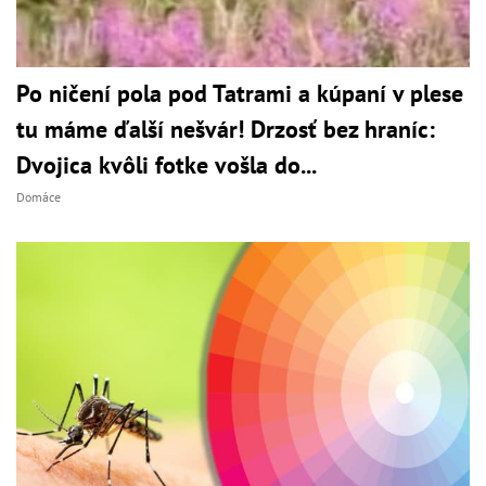
Po ničení pola pod Tatrami a kúpaní v plese
tu máme ďalší nešvár! Drzosť bez hraníc:
Dvojica kvôli fotke vošla do...
Domáce