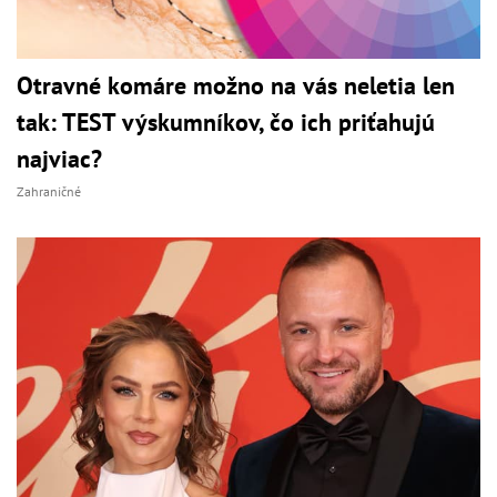
Otravné komáre možno na vás neletia len
tak: TEST výskumníkov, čo ich priťahujú
najviac?
Zahraničné