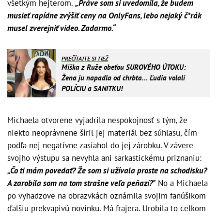
všetkým hejterom.
„Práve som si uvedomila, že budem
musieť rapídne zvýšiť ceny na OnlyFans, lebo nejaký č*rák
musel zverejniť video. Zadarmo.“
PREČÍTAJTE SI TIEŽ
Miška z Ruže obeťou SUROVÉHO ÚTOKU:
Žena ju napadla od chrbta... Ľudia volali
POLÍCIU a SANITKU!
Michaela otvorene vyjadrila nespokojnosť s tým, že
niekto neoprávnene šíril jej materiál bez súhlasu, čím
podľa nej negatívne zasiahol do jej zárobku. V závere
svojho výstupu sa nevyhla ani sarkastickému priznaniu:
„Čo ti mám povedať? Že som si užívala proste na schodisku?
A zarobila som na tom strašne veľa peňazí?"
No a Michaela
po vyhadzove na obrazvkách oznámila svojim fanúšikom
ďalšiu prekvapivú novinku. Má frajera. Urobila to celkom