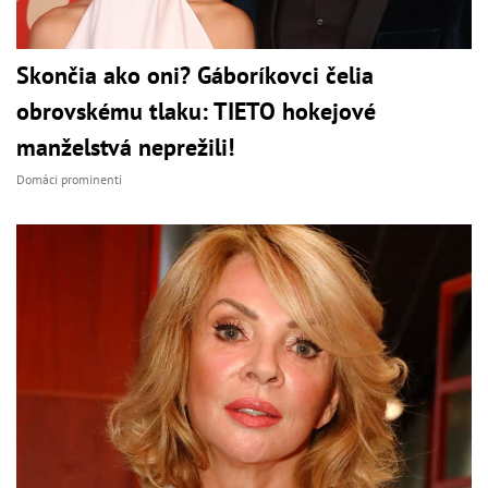
Skončia ako oni? Gáboríkovci čelia
obrovskému tlaku: TIETO hokejové
manželstvá neprežili!
Domáci prominenti