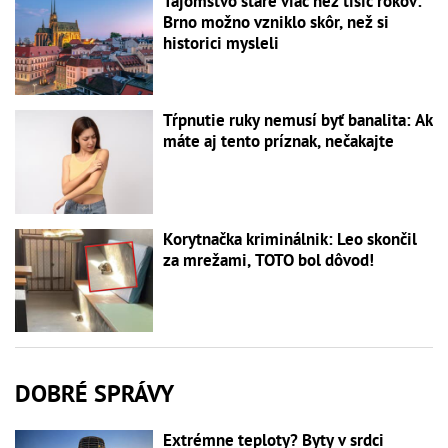
Tajomstvo staré viac než tisíc rokov:
Brno možno vzniklo skôr, než si
historici mysleli
Tŕpnutie ruky nemusí byť banalita: Ak
máte aj tento príznak, nečakajte
Korytnačka kriminálnik: Leo skončil
za mrežami, TOTO bol dôvod!
DOBRÉ SPRÁVY
Extrémne teploty? Byty v srdci