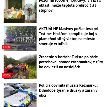
Pozor na sobotné horúčavy: V TEJTO
oblasti môže teplota prekročiť 33
stupňov
AKTUÁLNE Masívny požiar lesa pri
Trstíne: Hasičom komplikuje boj s
plameňmi silný vietor, na miesto
smeruje vrtuľník
FOTO
Zranenie v horách: Turista po páde
potreboval pomoc záchranárov, z túry
ho odviezli na nosidlách
FOTO
Polícia obvinila muža z Kežmarku:
Dlhodobé týranie družky a zásah v
obci