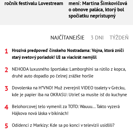
ročník festivalu Lovestream
mení: Martina Šimkovičová
o obnove paláca, ktorý bol
spočiatku neprístupný
NAJČÍTANEJŠIE
3 DNI
TÝŽDEŇ
Hrozivá predpoveď čínskeho Nostradama: Vojna, ktorá zničí
starý svetový poriadok! Už sa viackrát nemýlil
NEHODA luxusného športiaka: Lamborghini sa rútilo z kopca,
druhé auto dopadlo po čelnej zrážke horšie
Dovolenka na H*VNO! Muž zverejnil VIDEO toalety v Grécku,
kde je papier iba na OKRASU: Utrieť sa musíte ísť do kuchyne
Belohorcovej telo vymenil za TOTO: Wauuu... Takto vyzerá
Hájkova nová láska v bikinách!
Odídenci z Markízy: Kde sa po konci v televízii usídlili?