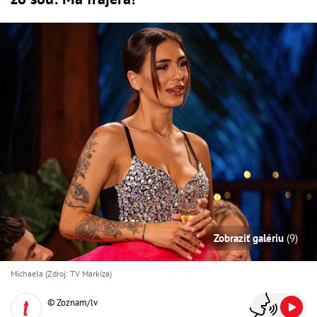
Zobraziť galériu
(9)
Michaela (Zdroj: TV Markíza)
© Zoznam/lv