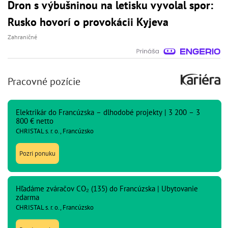
Dron s výbušninou na letisku vyvolal spor:
Rusko hovorí o provokácii Kyjeva
Zahraničné
Pracovné pozície
Elektrikár do Francúzska – dlhodobé projekty | 3 200 – 3
800 € netto
CHRISTAL s. r. o., Francúzsko
Pozri ponuku
Hľadáme zváračov CO₂ (135) do Francúzska | Ubytovanie
zdarma
CHRISTAL s. r. o., Francúzsko