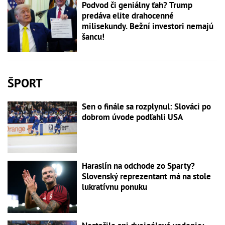
Podvod či geniálny ťah? Trump
predáva elite drahocenné
milisekundy. Bežní investori nemajú
šancu!
ŠPORT
Sen o finále sa rozplynul: Slováci po
dobrom úvode podľahli USA
Haraslín na odchode zo Sparty?
Slovenský reprezentant má na stole
lukratívnu ponuku