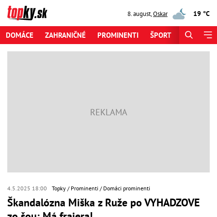
19 °C
8. august
,
Oskar
DOMÁCE
ZAHRANIČNÉ
PROMINENTI
ŠPORT
ZAUJÍMAV
4.5.2025 18:00
Topky
Prominenti
Domáci prominenti
Škandalózna Miška z Ruže po VYHADZOVE
zo šou: Má frajera!