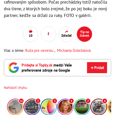
rafinovaným spôsobom. Počas prechádzky totiž natočila
dva tiene, z ktorých bolo zrejmé, že po jej boku je nový
partner, keďže sa držali za ruky. FOTO v galérii.
Tip na
10
Zdieľať
článok
Viac o téme:
Ruža pre nevestu
,
Michaela Doležalová
Pridajte si Topky.sk
medzi Vaše
Pridať
preferované zdroje na Google
Nahlásiť chybu
16
3
3
4
7
4