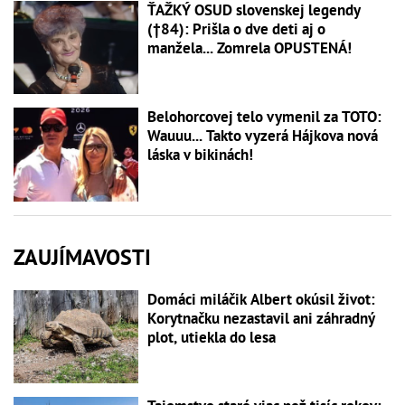
ŤAŽKÝ OSUD slovenskej legendy
(†84): Prišla o dve deti aj o
manžela... Zomrela OPUSTENÁ!
Belohorcovej telo vymenil za TOTO:
Wauuu... Takto vyzerá Hájkova nová
láska v bikinách!
ZAUJÍMAVOSTI
Domáci miláčik Albert okúsil život:
Korytnačku nezastavil ani záhradný
plot, utiekla do lesa