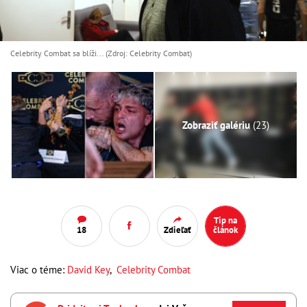
Celebrity Combat sa blíži... (Zdroj: Celebrity Combat)
Zobraziť galériu
(23)
Tip na
18
Zdieľať
článok
Viac o téme:
David Key
,
Celebrity Combat