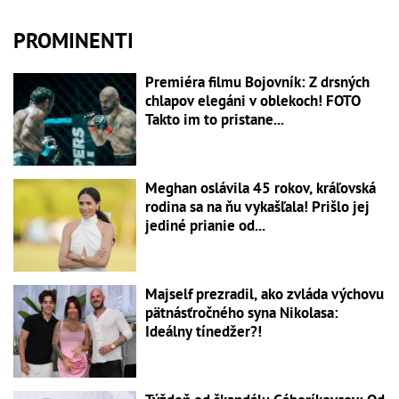
PROMINENTI
Premiéra filmu Bojovník: Z drsných
chlapov elegáni v oblekoch! FOTO
Takto im to pristane...
Meghan oslávila 45 rokov, kráľovská
rodina sa na ňu vykašľala! Prišlo jej
jediné prianie od...
Majself prezradil, ako zvláda výchovu
pätnásťročného syna Nikolasa:
Ideálny tínedžer?!