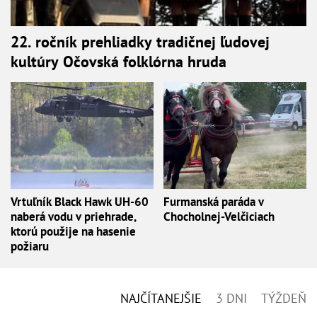
22. ročník prehliadky tradičnej ľudovej
kultúry Očovská folklórna hruda
Vrtuľník Black Hawk UH-60
Furmanská paráda v
naberá vodu v priehrade,
Chocholnej-Velčiciach
ktorú použije na hasenie
požiaru
NAJČÍTANEJŠIE
3 DNI
TÝŽDEŇ