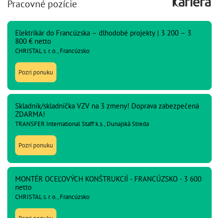
Pracovné pozície
Elektrikár do Francúzska – dlhodobé projekty | 3 200 – 3
800 € netto
CHRISTAL s. r. o., Francúzsko
Pozri ponuku
Skladník/skladníčka VZV na 3 zmeny! Doprava zabezpečená
ZDARMA!
TRANSFER International Staff k.s., Dunajská Streda
Pozri ponuku
MONTÉR OCEĽOVÝCH KONŠTRUKCIÍ - FRANCÚZSKO - 3 600
netto
CHRISTAL s. r. o., Francúzsko