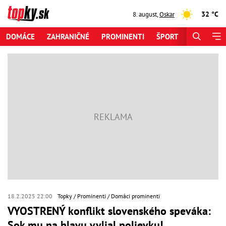
32 °C
8. august
,
Oskar
DOMÁCE
ZAHRANIČNÉ
PROMINENTI
ŠPORT
ZAUJÍMAV
18.2.2025 22:00
Topky
Prominenti
Domáci prominenti
VYOSTRENÝ konflikt slovenského speváka:
Sok mu na hlavu vylial polievku!