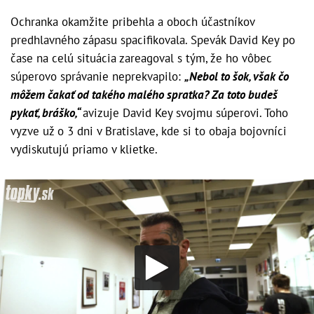
Ochranka okamžite pribehla a oboch účastníkov
predhlavného zápasu spacifikovala. Spevák David Key po
čase na celú situácia zareagoval s tým, že ho vôbec
súperovo správanie neprekvapilo:
„Nebol to šok, však čo
môžem čakať od takého malého spratka? Za toto budeš
pykať, bráško,“
avizuje David Key svojmu súperovi. Toho
vyzve už o 3 dni v Bratislave, kde si to obaja bojovníci
vydiskutujú priamo v klietke.