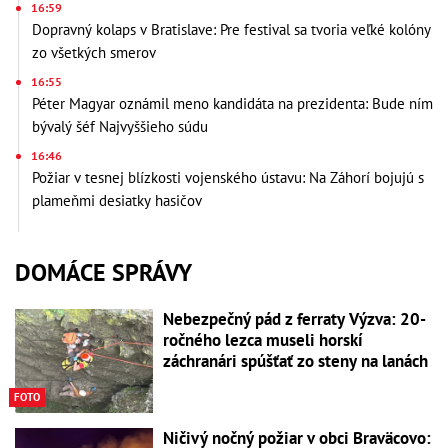
16:59
Dopravný kolaps v Bratislave: Pre festival sa tvoria veľké kolóny
zo všetkých smerov
16:55
Péter Magyar oznámil meno kandidáta na prezidenta: Bude ním
bývalý šéf Najvyššieho súdu
16:46
Požiar v tesnej blízkosti vojenského ústavu: Na Záhorí bojujú s
plameňmi desiatky hasičov
DOMÁCE SPRÁVY
Nebezpečný pád z ferraty Výzva: 20-
ročného lezca museli horskí
záchranári spúšťať zo steny na lanách
FOTO
Ničivý nočný požiar v obci Braväcovo: