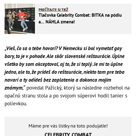
PREČÍTAJTE SI TIEŽ
Tlačovka Celebrity Combat: BITKA na pódiu
a... NÁHLA zmena!
„Vieš, čo sa o tebe hovorí? V Nemecku si bol vymetať gay
bary, to je v pohode. Ale skôr slovenské reštaurácie. Úplne
všetko by som akceptoval, aj to, že si teplý. Je mi to úplne
jedno, ale to, že prídeš do reštaurácie, niekto tam pre teba
navarí a ty odídeš bez zaplatenia a dokonca mojim
známym,“
povedal Pažický, ktorý sa následne rozbehol na
opačnú stranu stola a po svojom súperovi hodil tanier s
polievkou.
Máme pre vás lístky na toto podujatie!
CELEBRITY COMBAT