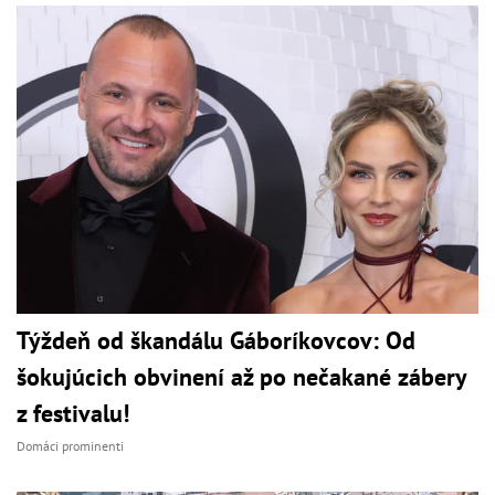
Týždeň od škandálu Gáboríkovcov: Od
šokujúcich obvinení až po nečakané zábery
z festivalu!
Domáci prominenti