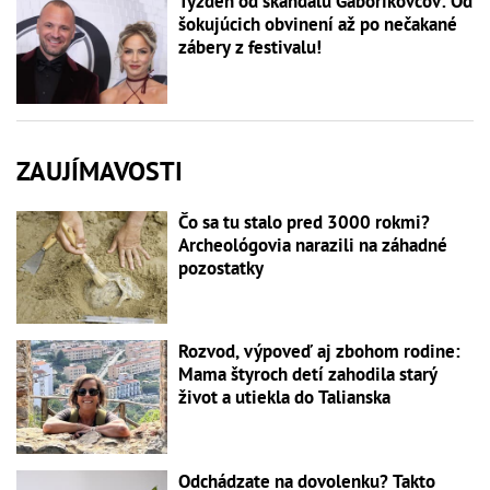
Týždeň od škandálu Gáboríkovcov: Od
šokujúcich obvinení až po nečakané
zábery z festivalu!
ZAUJÍMAVOSTI
Čo sa tu stalo pred 3000 rokmi?
Archeológovia narazili na záhadné
pozostatky
Rozvod, výpoveď aj zbohom rodine:
Mama štyroch detí zahodila starý
život a utiekla do Talianska
Odchádzate na dovolenku? Takto