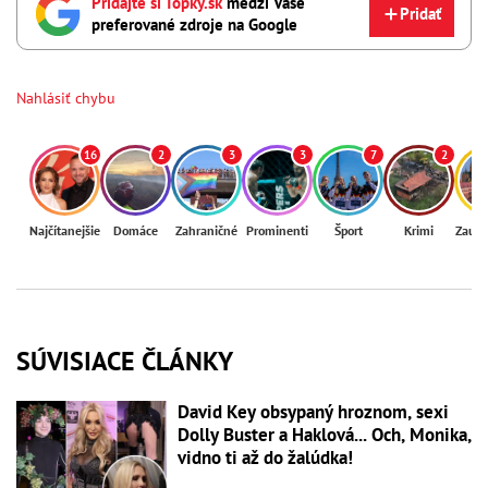
Pridajte si Topky.sk
medzi Vaše
Pridať
preferované zdroje na Google
Nahlásiť chybu
16
2
3
3
7
2
Najčítanejšie
Domáce
Zahraničné
Prominenti
Šport
Krimi
Zaují
SÚVISIACE ČLÁNKY
David Key obsypaný hroznom, sexi
Dolly Buster a Haklová... Och, Monika,
vidno ti až do žalúdka!