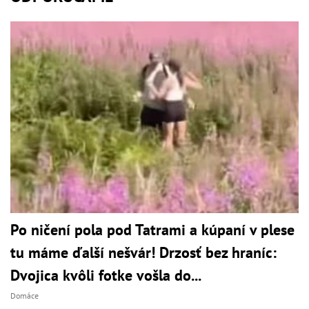
Po ničení pola pod Tatrami a kúpaní v plese
tu máme ďalší nešvár! Drzosť bez hraníc:
Dvojica kvôli fotke vošla do...
Domáce