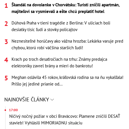
Škandál na dovolenke v Chorvátsku: Turisti zničili apartmán,
majiteľovi sa vysmievali a ešte chcú preplatiť hotel
Dúhová Praha v tieni tragédie z Berlína: V uliciach boli
desiatky tisíc ľudí a stovky policajtov
Neznesiteľné horúčavy ako vážna hrozba: Lekárka varuje pred
chybou, ktorú robí väčšina starších ľudí!
Krach po troch desaťročiach na trhu: Známy predajca
elektroniky zavrel brány a mieri do bankrotu!
Meghan oslávila 45 rokov, kráľovská rodina sa na ňu vykašľala!
Prišlo jej jediné prianie od...
NAJNOVŠIE ČLÁNKY
17:00
Ničivý nočný požiar v obci Braväcovo: Plamene zničili DESAŤ
stavieb! Vyhlásili MIMORIADNU situáciu