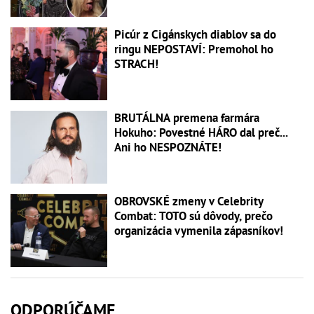
Picúr z Cigánskych diablov sa do
ringu NEPOSTAVÍ: Premohol ho
STRACH!
BRUTÁLNA premena farmára
Hokuho: Povestné HÁRO dal preč...
Ani ho NESPOZNÁTE!
OBROVSKÉ zmeny v Celebrity
Combat: TOTO sú dôvody, prečo
organizácia vymenila zápasníkov!
ODPORÚČAME