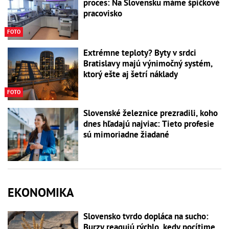
proces: Na Slovensku máme špičkové
pracovisko
FOTO
Extrémne teploty? Byty v srdci
Bratislavy majú výnimočný systém,
ktorý ešte aj šetrí náklady
FOTO
Slovenské železnice prezradili, koho
dnes hľadajú najviac: Tieto profesie
sú mimoriadne žiadané
EKONOMIKA
Slovensko tvrdo dopláca na sucho:
Burzy reagujú rýchlo, kedy pocítime