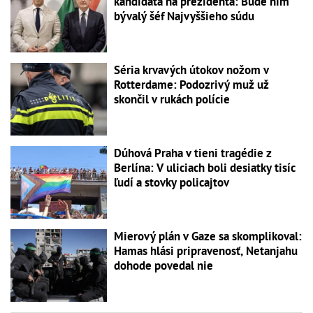
kandidáta na prezidenta: Bude ním
bývalý šéf Najvyššieho súdu
Séria krvavých útokov nožom v
Rotterdame: Podozrivý muž už
skončil v rukách polície
Dúhová Praha v tieni tragédie z
Berlína: V uliciach boli desiatky tisíc
ľudí a stovky policajtov
Mierový plán v Gaze sa skomplikoval:
Hamas hlási pripravenosť, Netanjahu
dohode povedal nie