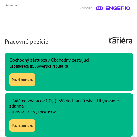
Domáce
Pracovné pozície
Obchodný zástupca / Obchodný cestujúci
LepsiaPraca.sk, Slovenská republika
Pozri ponuku
Hľadáme zváračov CO₂ (135) do Francúzska | Ubytovanie
zdarma
CHRISTAL s. r. o., Francúzsko
Pozri ponuku