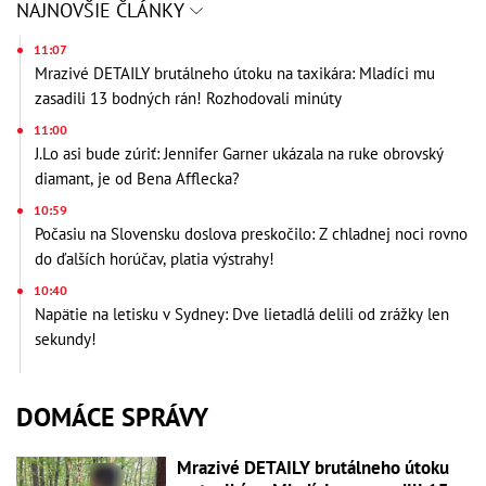
NAJNOVŠIE ČLÁNKY
11:07
Mrazivé DETAILY brutálneho útoku na taxikára: Mladíci mu
zasadili 13 bodných rán! Rozhodovali minúty
11:00
J.Lo asi bude zúriť: Jennifer Garner ukázala na ruke obrovský
diamant, je od Bena Afflecka?
10:59
Počasiu na Slovensku doslova preskočilo: Z chladnej noci rovno
do ďalších horúčav, platia výstrahy!
10:40
Napätie na letisku v Sydney: Dve lietadlá delili od zrážky len
sekundy!
DOMÁCE SPRÁVY
Mrazivé DETAILY brutálneho útoku