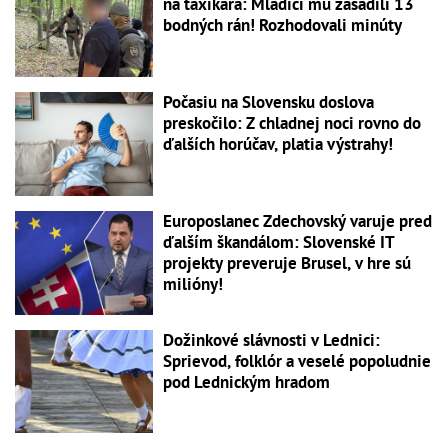
na taxikára: Mladíci mu zasadili 13
bodných rán! Rozhodovali minúty
Počasiu na Slovensku doslova
preskočilo: Z chladnej noci rovno do
ďalších horúčav, platia výstrahy!
Europoslanec Zdechovský varuje pred
ďalším škandálom: Slovenské IT
projekty preveruje Brusel, v hre sú
milióny!
Dožinkové slávnosti v Lednici:
Sprievod, folklór a veselé popoludnie
pod Lednickým hradom