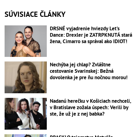
SÚVISIACE ČLÁNKY
DRSNÉ vyjadrenie hviezdy Let's
Dance: Drexler je ZATRPKNUTÁ stará
žena, Cimarro sa správal ako IDIOT!
Nechýba jej chlap? Zvláštne
cestovanie Svarinskej: Bežná
dovolenka je pre ňu nočnou morou!
Nadanú herečku v Košiciach nechceli,
v Bratislave zožala úspech: Verili by
ste, že už je z nej babka?