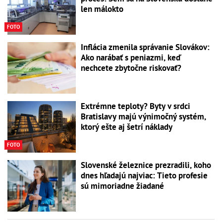
len málokto
FOTO
Inflácia zmenila správanie Slovákov:
Ako narábať s peniazmi, keď
nechcete zbytočne riskovať?
Extrémne teploty? Byty v srdci
Bratislavy majú výnimočný systém,
ktorý ešte aj šetrí náklady
FOTO
Slovenské železnice prezradili, koho
dnes hľadajú najviac: Tieto profesie
sú mimoriadne žiadané