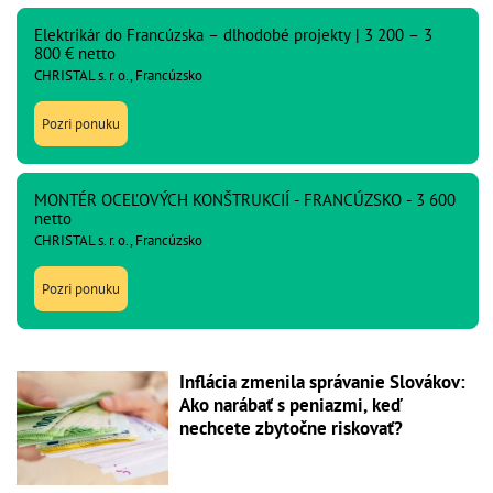
Elektrikár do Francúzska – dlhodobé projekty | 3 200 – 3
800 € netto
CHRISTAL s. r. o., Francúzsko
Pozri ponuku
MONTÉR OCEĽOVÝCH KONŠTRUKCIÍ - FRANCÚZSKO - 3 600
netto
CHRISTAL s. r. o., Francúzsko
Pozri ponuku
Inflácia zmenila správanie Slovákov:
Ako narábať s peniazmi, keď
nechcete zbytočne riskovať?