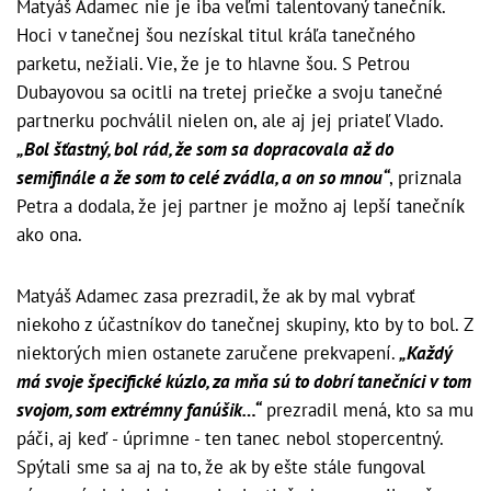
Matyáš Adamec nie je iba veľmi talentovaný tanečník.
Hoci v tanečnej šou nezískal titul kráľa tanečného
parketu, nežiali. Vie, že je to hlavne šou. S Petrou
Dubayovou sa ocitli na tretej priečke a svoju tanečné
partnerku pochválil nielen on, ale aj jej priateľ Vlado.
„Bol šťastný, bol rád, že som sa dopracovala až do
semifinále a že som to celé zvádla, a on so mnou“
, priznala
Petra a dodala, že jej partner je možno aj lepší tanečník
ako ona.
Matyáš Adamec zasa prezradil, že ak by mal vybrať
niekoho z účastníkov do tanečnej skupiny, kto by to bol. Z
niektorých mien ostanete zaručene prekvapení.
„Každý
má svoje špecifické kúzlo, za mňa sú to dobrí tanečníci v tom
svojom, som extrémny fanúšik…“
prezradil mená, kto sa mu
páči, aj keď - úprimne - ten tanec nebol stopercentný.
Spýtali sme sa aj na to, že ak by ešte stále fungoval