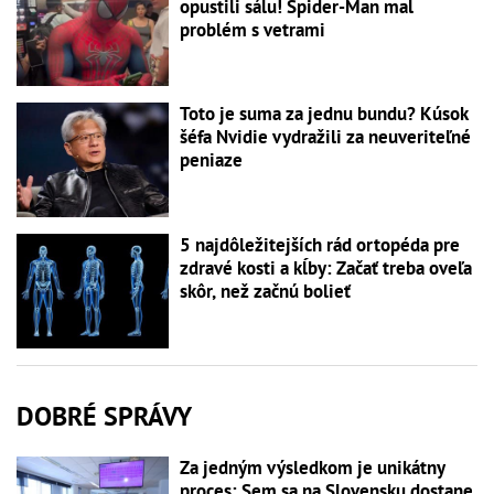
opustili sálu! Spider-Man mal
problém s vetrami
Toto je suma za jednu bundu? Kúsok
šéfa Nvidie vydražili za neuveriteľné
peniaze
5 najdôležitejších rád ortopéda pre
zdravé kosti a kĺby: Začať treba oveľa
skôr, než začnú bolieť
DOBRÉ SPRÁVY
Za jedným výsledkom je unikátny
proces: Sem sa na Slovensku dostane