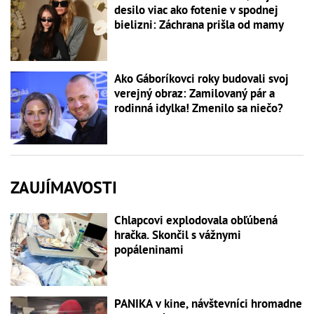
desilo viac ako fotenie v spodnej
bielizni: Záchrana prišla od mamy
Ako Gáboríkovci roky budovali svoj
verejný obraz: Zamilovaný pár a
rodinná idylka! Zmenilo sa niečo?
ZAUJÍMAVOSTI
Chlapcovi explodovala obľúbená
hračka. Skončil s vážnymi
popáleninami
PANIKA v kine, návštevníci hromadne