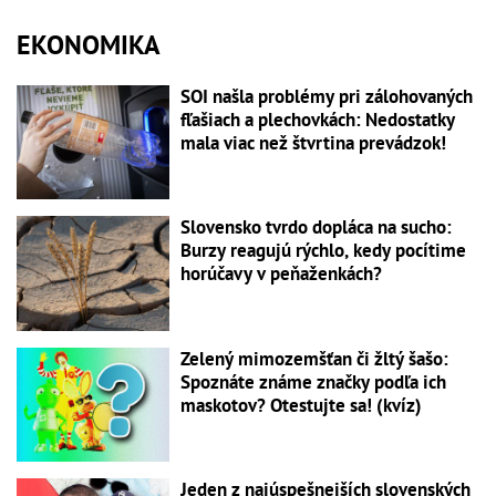
EKONOMIKA
SOI našla problémy pri zálohovaných
fľašiach a plechovkách: Nedostatky
mala viac než štvrtina prevádzok!
Slovensko tvrdo dopláca na sucho:
Burzy reagujú rýchlo, kedy pocítime
horúčavy v peňaženkách?
Zelený mimozemšťan či žltý šašo:
Spoznáte známe značky podľa ich
maskotov? Otestujte sa! (kvíz)
Jeden z najúspešnejších slovenských