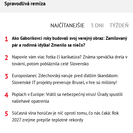
Spravodlivá remíza
NAJČÍTANEJŠIE
3 DNI
TÝŽDEŇ
Ako Gáboríkovci roky budovali svoj verejný obraz: Zamilovaný
pár a rodinná idylka! Zmenilo sa niečo?
Napovie vám viac fotka či karikatúra? Známa speváčka drela v
továrni, potom pobláznila celé Slovensko
Europoslanec Zdechovský varuje pred ďalším škandálom:
Slovenské IT projekty preveruje Brusel, v hre sú milióny!
Poplach v Európe: Vrátil sa nebezpečný vírus! Úrady spustili
naliehavé opatrenia
Súčasná vlna horúčav je nič oproti tomu, čo nás čaká: Rok
2027 zrejme prepíše teplotné rekordy