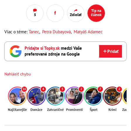
Tip na
5
Zdieľať
článok
Viac o téme:
Tanec
,
Petra Dubayová
,
Matyáš Adamec
Pridajte si Topky.sk
medzi Vaše
Pridať
preferované zdroje na Google
Nahlásiť chybu
16
4
3
2
7
2
Najčítanejšie
Domáce
Zahraničné
Prominenti
Šport
Krimi
Zaují