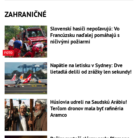
ZAHRANIČNÉ
Slovenskí hasiči nepoľavujú: Vo
Francúzsku naďalej pomáhajú s
ničivými požiarmi
FOTO
Napätie na letisku v Sydney: Dve
lietadlá delili od zrážky len sekundy!
Húsíovia udreli na Saudskú Arábiu!
Terčom dronov mala byť rafinéria
Aramco