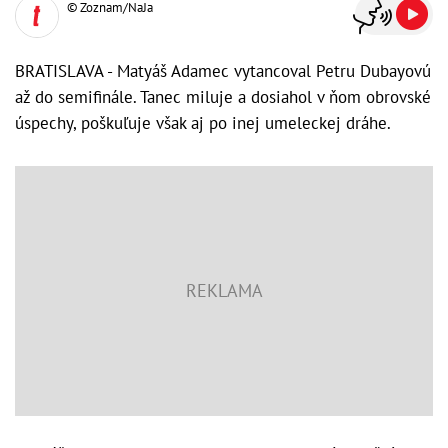
© Zoznam/NaJa
BRATISLAVA - Matyáš Adamec vytancoval Petru Dubayovú
až do semifinále. Tanec miluje a dosiahol v ňom obrovské
úspechy, poškuľuje však aj po inej umeleckej dráhe.