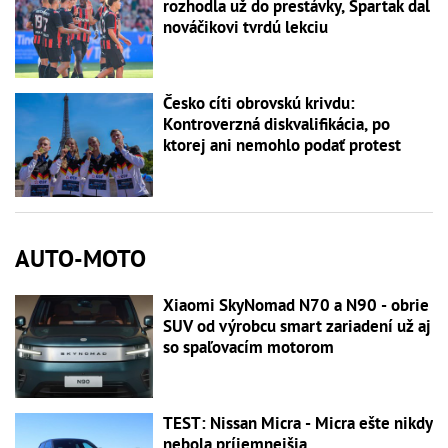
rozhodla už do prestávky, Spartak dal
nováčikovi tvrdú lekciu
Česko cíti obrovskú krivdu:
Kontroverzná diskvalifikácia, po
ktorej ani nemohlo podať protest
AUTO-MOTO
Xiaomi SkyNomad N70 a N90 - obrie
SUV od výrobcu smart zariadení už aj
so spaľovacím motorom
TEST: Nissan Micra - Micra ešte nikdy
nebola príjemnejšia