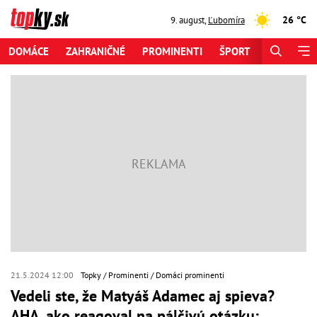
26 °C
9. august
,
Ľubomíra
DOMÁCE
ZAHRANIČNÉ
PROMINENTI
ŠPORT
ZAUJÍMAV
21.5.2024 12:00
Topky
Prominenti
Domáci prominenti
Vedeli ste, že Matyáš Adamec aj spieva?
AHA, ako reagoval na pálčivú otázku: