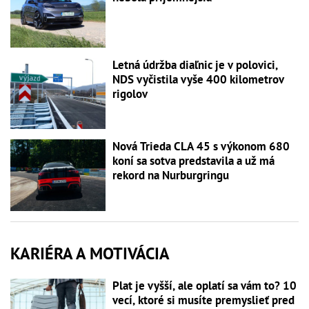
Letná údržba diaľnic je v polovici,
NDS vyčistila vyše 400 kilometrov
rigolov
Nová Trieda CLA 45 s výkonom 680
koní sa sotva predstavila a už má
rekord na Nurburgringu
KARIÉRA A MOTIVÁCIA
Plat je vyšší, ale oplatí sa vám to? 10
vecí, ktoré si musíte premyslieť pred