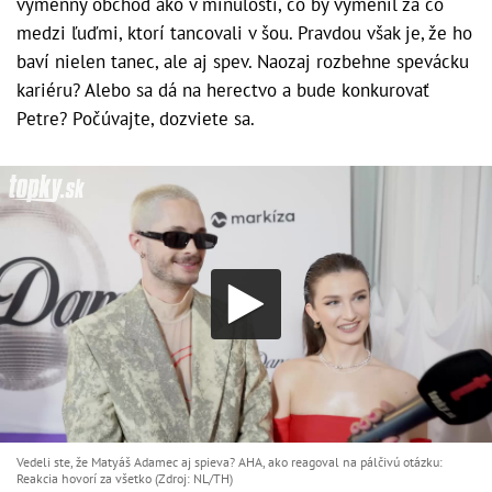
výmenný obchod ako v minulosti, čo by vymenil za čo
medzi ľuďmi, ktorí tancovali v šou. Pravdou však je, že ho
baví nielen tanec, ale aj spev. Naozaj rozbehne spevácku
kariéru? Alebo sa dá na herectvo a bude konkurovať
Petre? Počúvajte, dozviete sa.
Vedeli ste, že Matyáš Adamec aj spieva? AHA, ako reagoval na pálčivú otázku:
Reakcia hovorí za všetko (Zdroj: NL/TH)