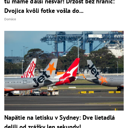
tu máme ďalší nešvár! Drzosť bez hraníc:
Dvojica kvôli fotke vošla do...
Domáce
Napätie na letisku v Sydney: Dve lietadlá
delili od zrážky len sekundy!