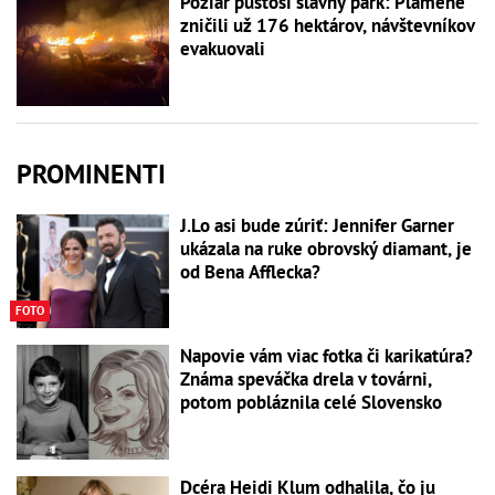
Požiar pustoší slávny park: Plamene
zničili už 176 hektárov, návštevníkov
evakuovali
PROMINENTI
J.Lo asi bude zúriť: Jennifer Garner
ukázala na ruke obrovský diamant, je
od Bena Afflecka?
FOTO
Napovie vám viac fotka či karikatúra?
Známa speváčka drela v továrni,
potom pobláznila celé Slovensko
Dcéra Heidi Klum odhalila, čo ju