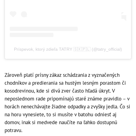
Príspevok, ktorý zdieľa TATRY 🇸🇰🇵🇱 (@tatry_official)
Zároveň platí prísny zákaz schádzania z vyznačených
chodníkov a predierania sa hustým lesným porastom či
kosodrevinou, kde si divá zver často hľadá úkryt. V
neposlednom rade pripomínajú staré známe pravidlo – v
horách nenechávajte žiadne odpadky a zvyšky jedla. Čo si
na horu vynesiete, to si musíte v batohu odniesť aj
domov, inak si medvede naučíte na ľahko dostupnú
potravu.