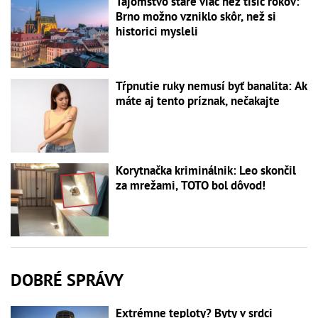
Tajomstvo staré viac než tisíc rokov:
Brno možno vzniklo skôr, než si
historici mysleli
Tŕpnutie ruky nemusí byť banalita: Ak
máte aj tento príznak, nečakajte
Korytnačka kriminálnik: Leo skončil
za mrežami, TOTO bol dôvod!
DOBRÉ SPRÁVY
Extrémne teploty? Byty v srdci