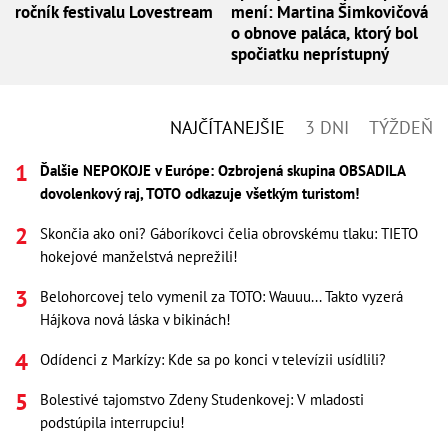
ročník festivalu Lovestream
mení: Martina Šimkovičová
o obnove paláca, ktorý bol
spočiatku neprístupný
NAJČÍTANEJŠIE
3 DNI
TÝŽDEŇ
Ďalšie NEPOKOJE v Európe: Ozbrojená skupina OBSADILA
dovolenkový raj, TOTO odkazuje všetkým turistom!
Skončia ako oni? Gáboríkovci čelia obrovskému tlaku: TIETO
hokejové manželstvá neprežili!
Belohorcovej telo vymenil za TOTO: Wauuu... Takto vyzerá
Hájkova nová láska v bikinách!
Odídenci z Markízy: Kde sa po konci v televízii usídlili?
Bolestivé tajomstvo Zdeny Studenkovej: V mladosti
podstúpila interrupciu!