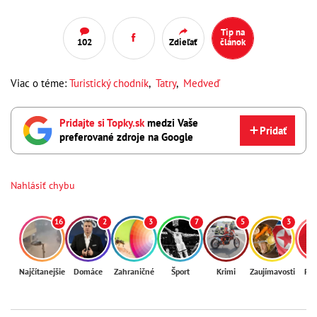
Tip na
102
Zdieľať
článok
Viac o téme:
Turistický chodník
,
Tatry
,
Medveď
Pridajte si Topky.sk
medzi Vaše
Pridať
preferované zdroje na Google
Nahlásiť chybu
16
2
3
7
5
3
Najčítanejšie
Domáce
Zahraničné
Šport
Krimi
Zaujímavosti
Reg