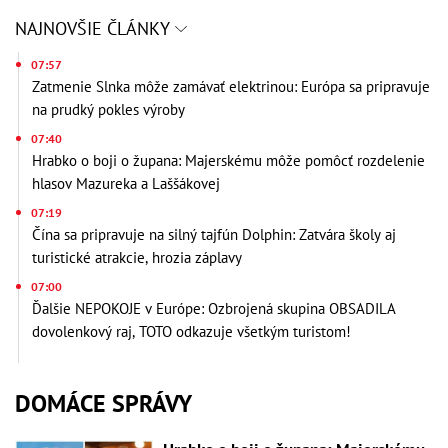
NAJNOVŠIE ČLÁNKY
07:57
Zatmenie Slnka môže zamávať elektrinou: Európa sa pripravuje
na prudký pokles výroby
07:40
Hrabko o boji o župana: Majerskému môže pomôcť rozdelenie
hlasov Mazureka a Laššákovej
07:19
Čína sa pripravuje na silný tajfún Dolphin: Zatvára školy aj
turistické atrakcie, hrozia záplavy
07:00
Ďalšie NEPOKOJE v Európe: Ozbrojená skupina OBSADILA
dovolenkový raj, TOTO odkazuje všetkým turistom!
DOMÁCE SPRÁVY