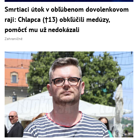
Smrtiaci útok v obľúbenom dovolenkovom
raji: Chlapca (†13) obkľúčili medúzy,
pomôcť mu už nedokázali
Zahraničné