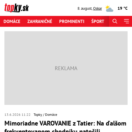
19 °C
8. august
,
Oskar
DOMÁCE
ZAHRANIČNÉ
PROMINENTI
ŠPORT
ZAUJÍMAV
13.6.2026 11:22
Topky
Domáce
Mimoriadne VAROVANIE z Tatier: Na ďalšom
frekventovanom chodníku natočili