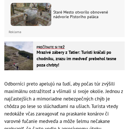
Staré Mesto otvorilo obnovené
nádvorie Pistoriho paláca
Reklama
PREČÍTAJTE SI TIEŽ
Mrazivé zábery z Tatier: Turisti kráčali po
chodníku, zrazu im medveď prebehol tesne
poza chrbty!
Odborníci preto apelujú na ľudí, aby počas túr zvýšili
maximálnu ostražitosť a všímali si svoje okolie. Jednou z
najčastejších a mimoriadne nebezpečných chýb je
chôdza po lese so slúchadlami na ušiach. Turista vtedy
nedokáže včas zareagovať na praskanie konárov či
varovné fučanie medveďa a môže šelmu nečakane
prekvapiť, čo často vedie k agresívnemu útoku.