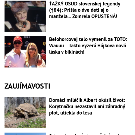
ŤAŽKÝ OSUD slovenskej legendy
(†84): Prišla o dve deti aj o
manžela... Zomrela OPUSTENÁ!
Belohorcovej telo vymenil za TOTO:
Wauuu... Takto vyzerá Hájkova nová
láska v bikinách!
ZAUJÍMAVOSTI
Domáci miláčik Albert okúsil život:
Korytnačku nezastavil ani záhradný
plot, utiekla do lesa