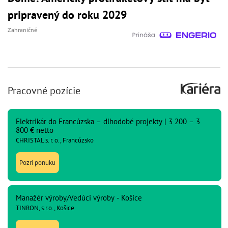
pripravený do roku 2029
Zahraničné
Pracovné pozície
Elektrikár do Francúzska – dlhodobé projekty | 3 200 – 3
800 € netto
CHRISTAL s. r. o., Francúzsko
Pozri ponuku
Manažér výroby/Vedúci výroby - Košice
TINRON, s.r.o., Košice