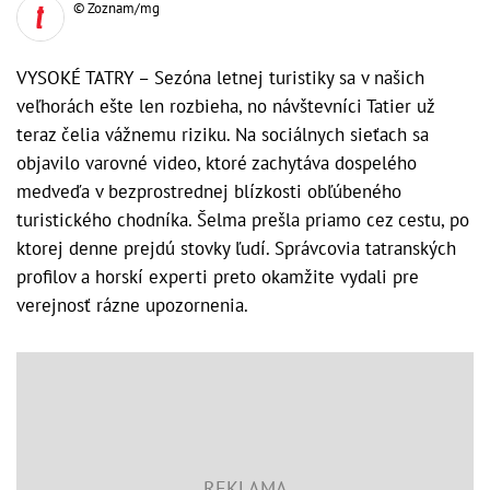
© Zoznam/mg
VYSOKÉ TATRY – Sezóna letnej turistiky sa v našich
veľhorách ešte len rozbieha, no návštevníci Tatier už
teraz čelia vážnemu riziku. Na sociálnych sieťach sa
objavilo varovné video, ktoré zachytáva dospelého
medveďa v bezprostrednej blízkosti obľúbeného
turistického chodníka. Šelma prešla priamo cez cestu, po
ktorej denne prejdú stovky ľudí. Správcovia tatranských
profilov a horskí experti preto okamžite vydali pre
verejnosť rázne upozornenia.