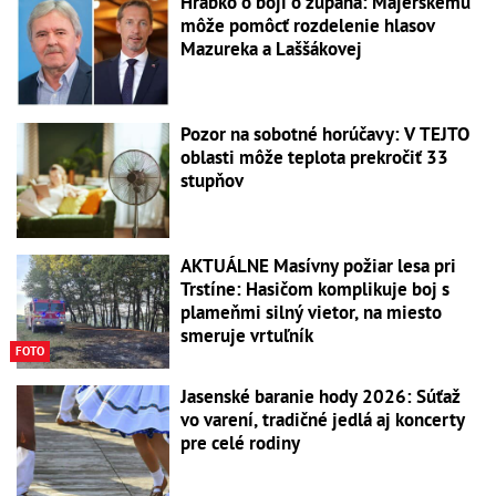
Hrabko o boji o župana: Majerskému
môže pomôcť rozdelenie hlasov
Mazureka a Laššákovej
Pozor na sobotné horúčavy: V TEJTO
oblasti môže teplota prekročiť 33
stupňov
AKTUÁLNE Masívny požiar lesa pri
Trstíne: Hasičom komplikuje boj s
plameňmi silný vietor, na miesto
smeruje vrtuľník
FOTO
Jasenské baranie hody 2026: Súťaž
vo varení, tradičné jedlá aj koncerty
pre celé rodiny