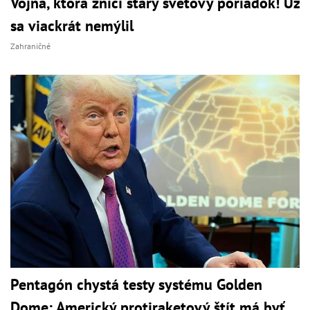
Vojna, ktorá zničí starý svetový poriadok! Už
sa viackrát nemýlil
Zahraničné
Pentagón chystá testy systému Golden
Dome: Americký protiraketový štít má byť