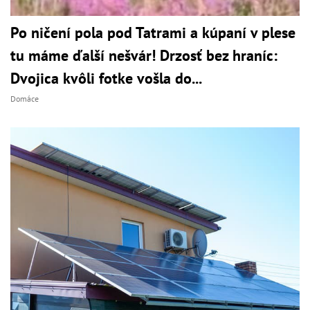
Po ničení pola pod Tatrami a kúpaní v plese
tu máme ďalší nešvár! Drzosť bez hraníc:
Dvojica kvôli fotke vošla do...
Domáce