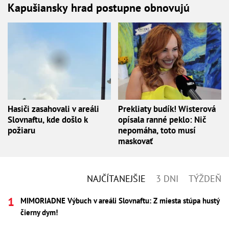
Kapušiansky hrad postupne obnovujú
Hasiči zasahovali v areáli
Prekliaty budík! Wisterová
Slovnaftu, kde došlo k
opísala ranné peklo: Nič
požiaru
nepomáha, toto musí
maskovať
NAJČÍTANEJŠIE
3 DNI
TÝŽDEŇ
MIMORIADNE Výbuch v areáli Slovnaftu: Z miesta stúpa hustý
čierny dym!