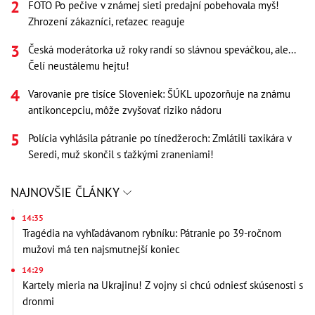
FOTO Po pečive v známej sieti predajní pobehovala myš!
Zhrození zákazníci, reťazec reaguje
Česká moderátorka už roky randí so slávnou speváčkou, ale...
Čelí neustálemu hejtu!
Varovanie pre tisíce Sloveniek: ŠÚKL upozorňuje na známu
antikoncepciu, môže zvyšovať riziko nádoru
Polícia vyhlásila pátranie po tínedžeroch: Zmlátili taxikára v
Seredi, muž skončil s ťažkými zraneniami!
NAJNOVŠIE ČLÁNKY
14:35
Tragédia na vyhľadávanom rybníku: Pátranie po 39-ročnom
mužovi má ten najsmutnejší koniec
14:29
Kartely mieria na Ukrajinu! Z vojny si chcú odniesť skúsenosti s
dronmi