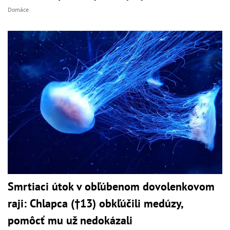
Domáce
Smrtiaci útok v obľúbenom dovolenkovom
raji: Chlapca (†13) obkľúčili medúzy,
pomôcť mu už nedokázali