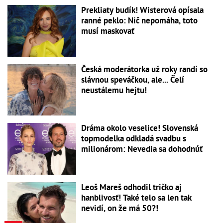
Prekliaty budík! Wisterová opísala
ranné peklo: Nič nepomáha, toto
musí maskovať
Česká moderátorka už roky randí so
slávnou speváčkou, ale... Čelí
neustálemu hejtu!
Dráma okolo veselice! Slovenská
topmodelka odkladá svadbu s
milionárom: Nevedia sa dohodnúť
Leoš Mareš odhodil tričko aj
hanblivosť! Také telo sa len tak
nevidí, on že má 50?!