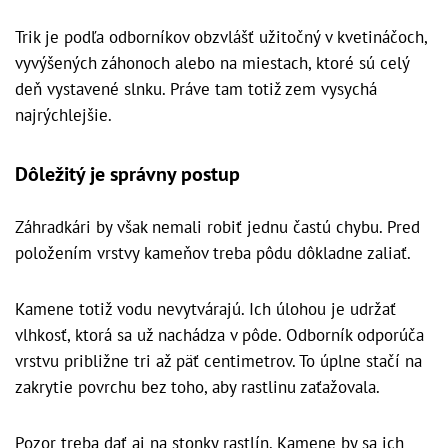
Trik je podľa odborníkov obzvlášť užitočný v kvetináčoch,
vyvýšených záhonoch alebo na miestach, ktoré sú celý
deň vystavené slnku. Práve tam totiž zem vysychá
najrýchlejšie.
Dôležitý je správny postup
Záhradkári by však nemali robiť jednu častú chybu. Pred
položením vrstvy kameňov treba pôdu dôkladne zaliať.
Kamene totiž vodu nevytvárajú. Ich úlohou je udržať
vlhkosť, ktorá sa už nachádza v pôde. Odborník odporúča
vrstvu približne tri až päť centimetrov. To úplne stačí na
zakrytie povrchu bez toho, aby rastlinu zaťažovala.
Pozor treba dať aj na stonky rastlín. Kamene by sa ich