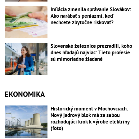
Inflácia zmenila správanie Slovákov:
Ako narábať s peniazmi, keď
nechcete zbytočne riskovať?
Slovenské železnice prezradili, koho
dnes hľadajú najviac: Tieto profesie
sú mimoriadne žiadané
EKONOMIKA
Historický moment v Mochovciach:
Nový jadrový blok má za sebou
rozhodujúci krok k výrobe elektriny
(foto)