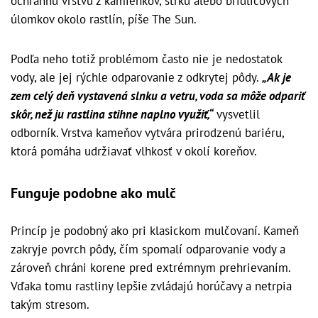
ochrannú vrstvu z kamienkov, štrku alebo bridlicových
úlomkov okolo rastlín, píše The Sun.
Podľa neho totiž problémom často nie je nedostatok
vody, ale jej rýchle odparovanie z odkrytej pôdy.
„Ak je
zem celý deň vystavená slnku a vetru, voda sa môže odpariť
skôr, než ju rastlina stihne naplno využiť,“
vysvetlil
odborník. Vrstva kameňov vytvára prirodzenú bariéru,
ktorá pomáha udržiavať vlhkosť v okolí koreňov.
Funguje podobne ako mulč
Princíp je podobný ako pri klasickom mulčovaní. Kameň
zakryje povrch pôdy, čím spomalí odparovanie vody a
zároveň chráni korene pred extrémnym prehrievaním.
Vďaka tomu rastliny lepšie zvládajú horúčavy a netrpia
takým stresom.