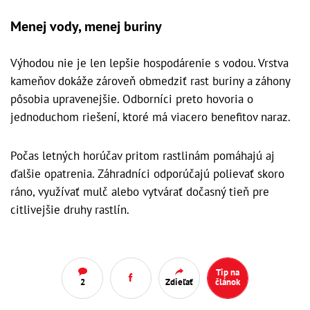
Menej vody, menej buriny
Výhodou nie je len lepšie hospodárenie s vodou. Vrstva
kameňov dokáže zároveň obmedziť rast buriny a záhony
pôsobia upravenejšie. Odborníci preto hovoria o
jednoduchom riešení, ktoré má viacero benefitov naraz.
Počas letných horúčav pritom rastlinám pomáhajú aj
ďalšie opatrenia. Záhradníci odporúčajú polievať skoro
ráno, využívať mulč alebo vytvárať dočasný tieň pre
citlivejšie druhy rastlín.
Tip na
2
Zdieľať
článok