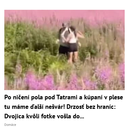
Po ničení pola pod Tatrami a kúpaní v plese
tu máme ďalší nešvár! Drzosť bez hraníc:
Dvojica kvôli fotke vošla do...
Domáce