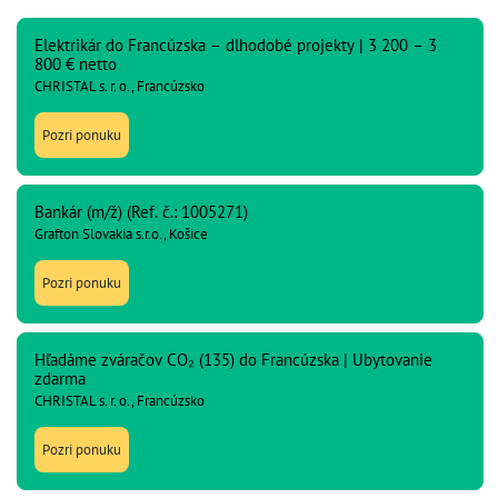
Elektrikár do Francúzska – dlhodobé projekty | 3 200 – 3
800 € netto
CHRISTAL s. r. o., Francúzsko
Pozri ponuku
Bankár (m/ž) (Ref. č.: 1005271)
Grafton Slovakia s.r.o., Košice
Pozri ponuku
Hľadáme zváračov CO₂ (135) do Francúzska | Ubytovanie
zdarma
CHRISTAL s. r. o., Francúzsko
Pozri ponuku