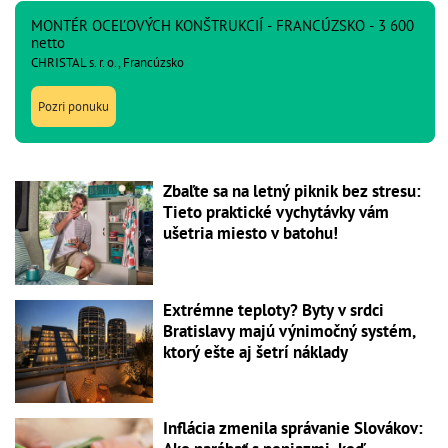
MONTÉR OCEĽOVÝCH KONŠTRUKCIÍ - FRANCÚZSKO - 3 600
netto
CHRISTAL s. r. o., Francúzsko
Pozri ponuku
Zbaľte sa na letný piknik bez stresu:
Tieto praktické vychytávky vám
ušetria miesto v batohu!
Extrémne teploty? Byty v srdci
Bratislavy majú výnimočný systém,
ktorý ešte aj šetrí náklady
Inflácia zmenila správanie Slovákov: