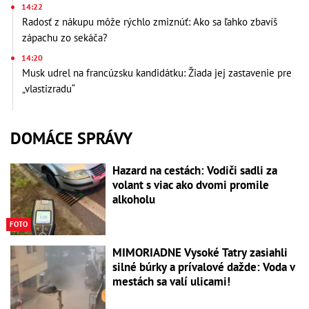
14:22
Radosť z nákupu môže rýchlo zmiznúť: Ako sa ľahko zbavíš
zápachu zo sekáča?
14:20
Musk udrel na francúzsku kandidátku: Žiada jej zastavenie pre
„vlastizradu“
DOMÁCE SPRÁVY
Hazard na cestách: Vodiči sadli za
volant s viac ako dvomi promile
alkoholu
FOTO
MIMORIADNE Vysoké Tatry zasiahli
silné búrky a prívalové dažde: Voda v
mestách sa valí ulicami!