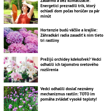
Zadarmo a bez klimatizácie:
Energetici prezradili trik, ktorý
ochladí dom počas horúčav za pár
minút
Hortenzie budú väčšie a krajšie:
Záhradkári radia zasadiť k nim tieto
tri rastliny
Prežijú orchidey kdekoľvek? Vedci
odhalili ich tajomstvo svetového
rozšírenia
Vedci odhalili dosiaľ neznámy
mechanizmus rastlín: TOTO im
pomáha zvládať vysoké teploty!