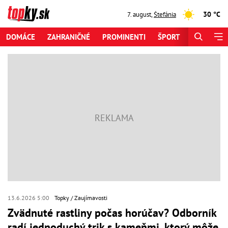
30 °C
7. august
,
Štefánia
DOMÁCE
ZAHRANIČNÉ
PROMINENTI
ŠPORT
ZAUJÍMAV
13.6.2026 5:00
Topky
Zaujímavosti
Zvädnuté rastliny počas horúčav? Odborník
radí jednoduchý trik s kameňmi, ktorý môže