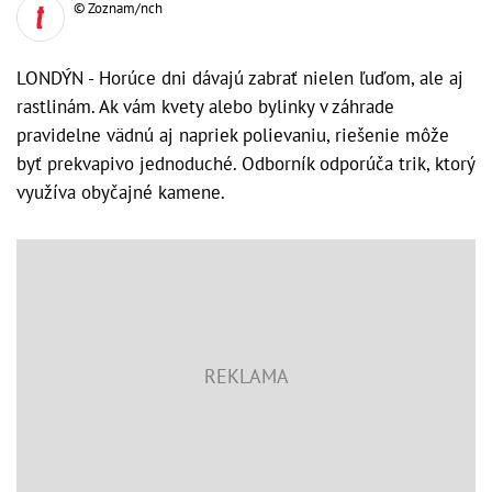
© Zoznam/nch
LONDÝN - Horúce dni dávajú zabrať nielen ľuďom, ale aj
rastlinám. Ak vám kvety alebo bylinky v záhrade
pravidelne vädnú aj napriek polievaniu, riešenie môže
byť prekvapivo jednoduché. Odborník odporúča trik, ktorý
využíva obyčajné kamene.