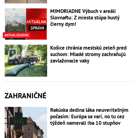
MIMORIADNE Výbuch v areáli
Slovnaftu: Z miesta stúpa hustý
čierny dym!
AKTUALIZUJEME
Košice chránia mestskú zeleň pred
suchom: Mladé stromy zachraňujú
zavlažovacie vaky
ZAHRANIČNÉ
Rakúska dedina láka neuveriteľným
počasím: Európa sa varí, no tu cez
týždeň namerali iba 10 stupňov