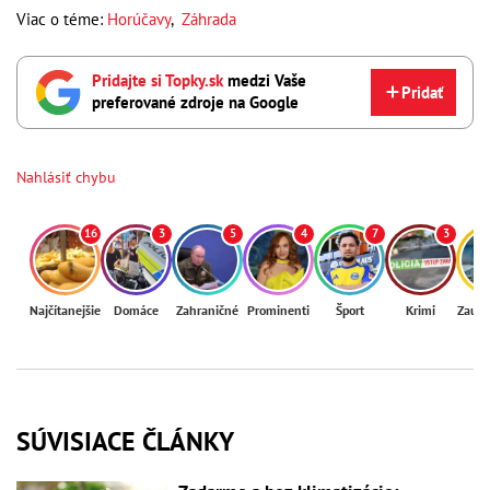
Viac o téme:
Horúčavy
,
Záhrada
Pridajte si Topky.sk
medzi Vaše
Pridať
preferované zdroje na Google
Nahlásiť chybu
16
3
5
4
7
3
Najčítanejšie
Domáce
Zahraničné
Prominenti
Šport
Krimi
Zaují
SÚVISIACE ČLÁNKY