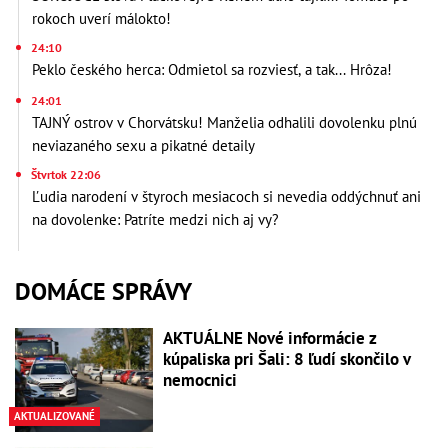
rokoch uverí málokto!
24:10
Peklo českého herca: Odmietol sa rozviesť, a tak... Hrôza!
24:01
TAJNÝ ostrov v Chorvátsku! Manželia odhalili dovolenku plnú
neviazaného sexu a pikatné detaily
Štvrtok 22:06
Ľudia narodení v štyroch mesiacoch si nevedia oddýchnuť ani
na dovolenke: Patríte medzi nich aj vy?
DOMÁCE SPRÁVY
AKTUÁLNE Nové informácie z
kúpaliska pri Šali: 8 ľudí skončilo v
nemocnici
AKTUALIZOVANÉ