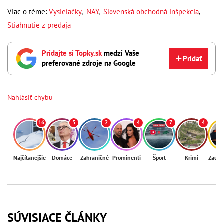
Viac o téme:
Vysielačky
,
NAY
,
Slovenská obchodná inšpekcia
,
Stiahnutie z predaja
Pridajte si Topky.sk
medzi Vaše
Pridať
preferované zdroje na Google
Nahlásiť chybu
16
5
2
4
7
4
Najčítanejšie
Domáce
Zahraničné
Prominenti
Šport
Krimi
Zaují
SÚVISIACE ČLÁNKY