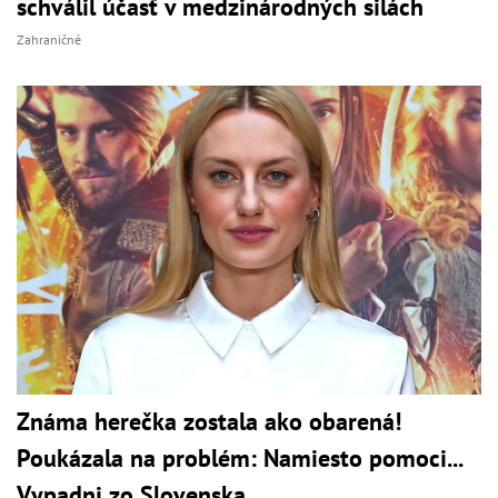
schválil účasť v medzinárodných silách
Zahraničné
Známa herečka zostala ako obarená!
Poukázala na problém: Namiesto pomoci...
Vypadni zo Slovenska