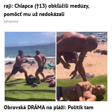
raji: Chlapca (†13) obkľúčili medúzy,
pomôcť mu už nedokázali
Zahraničné
Obrovská DRÁMA na pláži: Politik tam