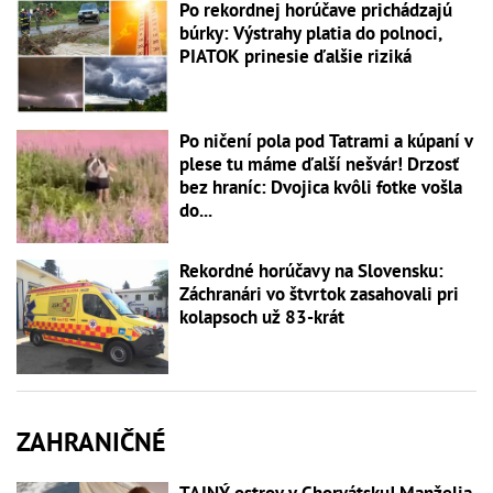
Po rekordnej horúčave prichádzajú
búrky: Výstrahy platia do polnoci,
PIATOK prinesie ďalšie riziká
Po ničení pola pod Tatrami a kúpaní v
plese tu máme ďalší nešvár! Drzosť
bez hraníc: Dvojica kvôli fotke vošla
do...
Rekordné horúčavy na Slovensku:
Záchranári vo štvrtok zasahovali pri
kolapsoch už 83-krát
ZAHRANIČNÉ
TAJNÝ ostrov v Chorvátsku! Manželia