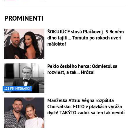
PROMINENTI
ŠOKUJÚCE slová Plačkovej: S Reném
dlho tajili... Tomuto po rokoch uverí
málokto!
Peklo českého herca: Odmietol sa
rozviesť, a tak... Hrôza!
128 FB INTERAKCIÍ
Manželka Attilu Végha rozpálila
Chorvátsko: FOTO v plavkách vyráža
dych! TAKÝTO zadok sa len tak nevidí