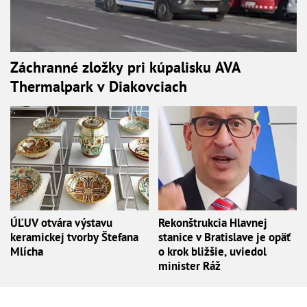
Záchranné zložky pri kúpalisku AVA
Thermalpark v Diakovciach
ÚĽUV otvára výstavu
Rekonštrukcia Hlavnej
keramickej tvorby Štefana
stanice v Bratislave je opäť
Mlícha
o krok bližšie, uviedol
minister Ráž