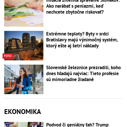
Inflácia zmenila správanie Slovákov:
Ako narábať s peniazmi, keď
nechcete zbytočne riskovať?
Extrémne teploty? Byty v srdci
Bratislavy majú výnimočný systém,
ktorý ešte aj šetrí náklady
FOTO
Slovenské železnice prezradili, koho
dnes hľadajú najviac: Tieto profesie
sú mimoriadne žiadané
EKONOMIKA
Podvod či geniálny ťah? Trump