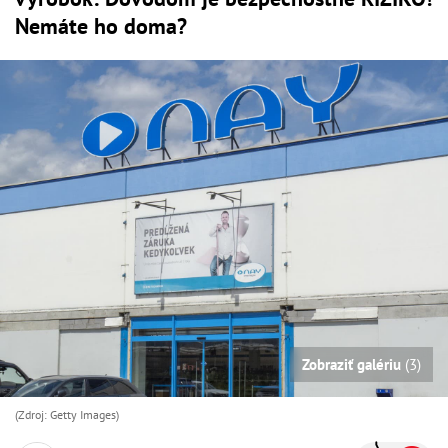
Nemáte ho doma?
Zobraziť galériu
(3)
(Zdroj: Getty Images)