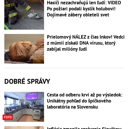
Hasiči nezachraňujú len ľudí: VIDEO
Po požiari podali kyslík holubovi!
Dojímavé zábery obleteli svet
Prielomový NÁLEZ z čias Inkov! Vedci
z múmií získali DNA vírusu, ktorý
zabíjal milióny ľudí
DOBRÉ SPRÁVY
Cesta od odberu krvi až po výsledok:
Unikátny pohľad do špičkového
laboratória na Slovensku
FOTO