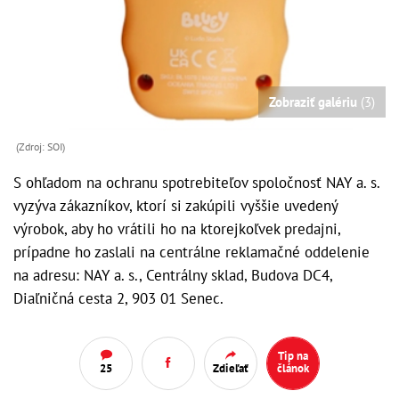
Zobraziť galériu
(3)
(Zdroj: SOI)
S ohľadom na ochranu spotrebiteľov spoločnosť NAY a. s.
vyzýva zákazníkov, ktorí si zakúpili vyššie uvedený
výrobok, aby ho vrátili ho na ktorejkoľvek predajni,
prípadne ho zaslali na centrálne reklamačné oddelenie
na adresu: NAY a. s., Centrálny sklad, Budova DC4,
Diaľničná cesta 2, 903 01 Senec.
Tip na
25
Zdieľať
článok