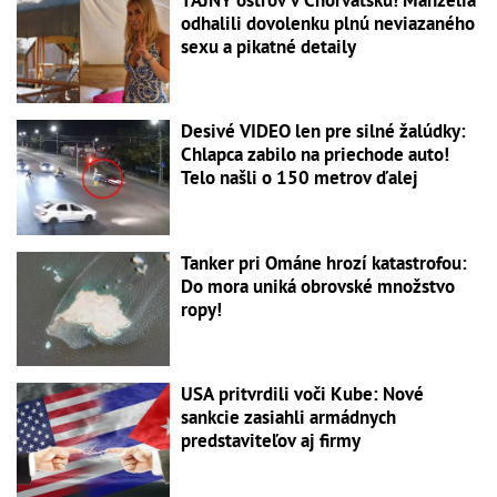
odhalili dovolenku plnú neviazaného
sexu a pikatné detaily
Desivé VIDEO len pre silné žalúdky:
Chlapca zabilo na priechode auto!
Telo našli o 150 metrov ďalej
Tanker pri Ománe hrozí katastrofou:
Do mora uniká obrovské množstvo
ropy!
USA pritvrdili voči Kube: Nové
sankcie zasiahli armádnych
predstaviteľov aj firmy