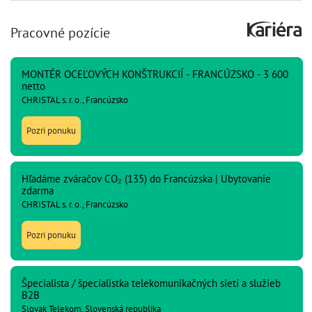
Pracovné pozície
MONTÉR OCEĽOVÝCH KONŠTRUKCIÍ - FRANCÚZSKO - 3 600
netto
CHRISTAL s. r. o., Francúzsko
Pozri ponuku
Hľadáme zváračov CO₂ (135) do Francúzska | Ubytovanie
zdarma
CHRISTAL s. r. o., Francúzsko
Pozri ponuku
Špecialista / špecialistka telekomunikačných sietí a služieb
B2B
Slovak Telekom, Slovenská republika