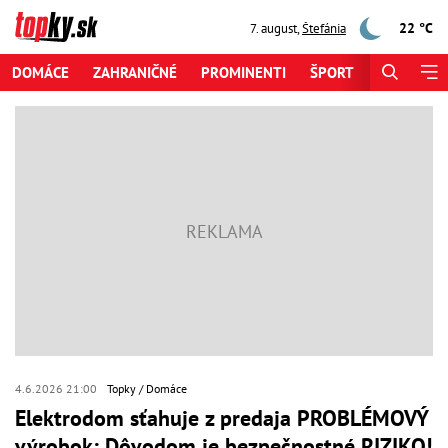
22 °C
7. august
,
Štefánia
DOMÁCE
ZAHRANIČNÉ
PROMINENTI
ŠPORT
ZAUJÍMAV
4.6.2026 21:00
Topky
Domáce
Elektrodom sťahuje z predaja PROBLÉMOVÝ
výrobok: Dôvodom je bezpečnostné RIZIKO!