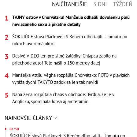
NAJČÍTANEJŠIE
3 DNI
TÝŽDEŇ
TAJNÝ ostrov v Chorvátsku! Manželia odhalili dovolenku plnú
neviazaného sexu a pikatné detaily
ŠOKUJÚCE slová Plačkovej: S Reném dlho tajili... Tomuto po
rokoch uverí málokto!
Desivé VIDEO len pre silné žalúdky: Chlapca zabilo na
priechode auto! Telo našli o 150 metrov ďalej
Manželka Attilu Végha rozpálila Chorvátsko: FOTO v plavkách
vyráža dych! TAKÝTO zadok sa len tak nevidí
Nahá žena rozpútala chaos v obchode: Tvrdila, že je v
Anglicku, spomínala Jobsa aj amfetamín
NAJNOVŠIE ČLÁNKY
01:30
ŠOKUJÚCE slová Plačkovej: S Reném dlho tajili... Tomuto po