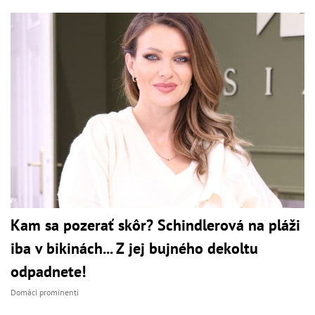
Kam sa pozerať skôr? Schindlerová na pláži
iba v bikinách... Z jej bujného dekoltu
odpadnete!
Domáci prominenti