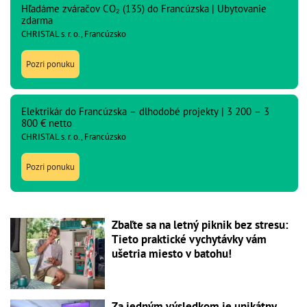
Hľadáme zváračov CO₂ (135) do Francúzska | Ubytovanie
zdarma
CHRISTAL s. r. o., Francúzsko
Pozri ponuku
Elektrikár do Francúzska – dlhodobé projekty | 3 200 – 3
800 € netto
CHRISTAL s. r. o., Francúzsko
Pozri ponuku
Zbaľte sa na letný piknik bez stresu:
Tieto praktické vychytávky vám
ušetria miesto v batohu!
Za jedným výsledkom je unikátny