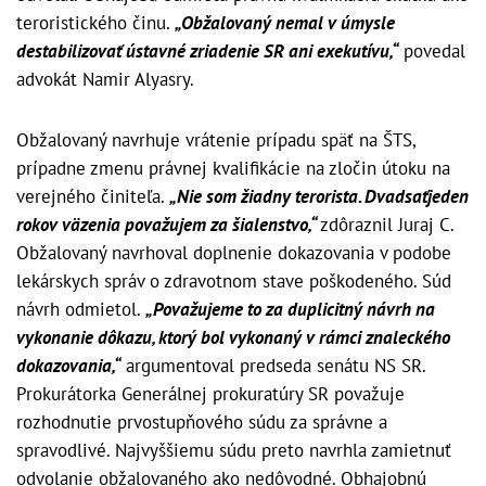
teroristického činu.
„Obžalovaný nemal v úmysle
destabilizovať ústavné zriadenie SR ani exekutívu,“
povedal
advokát Namir Alyasry.
Obžalovaný navrhuje vrátenie prípadu späť na ŠTS,
prípadne zmenu právnej kvalifikácie na zločin útoku na
verejného činiteľa.
„Nie som žiadny terorista. Dvadsaťjeden
rokov väzenia považujem za šialenstvo,“
zdôraznil Juraj C.
Obžalovaný navrhoval doplnenie dokazovania v podobe
lekárskych správ o zdravotnom stave poškodeného. Súd
návrh odmietol.
„Považujeme to za duplicitný návrh na
vykonanie dôkazu, ktorý bol vykonaný v rámci znaleckého
dokazovania,“
argumentoval predseda senátu NS SR.
Prokurátorka Generálnej prokuratúry SR považuje
rozhodnutie prvostupňového súdu za správne a
spravodlivé. Najvyššiemu súdu preto navrhla zamietnuť
odvolanie obžalovaného ako nedôvodné. Obhajobnú