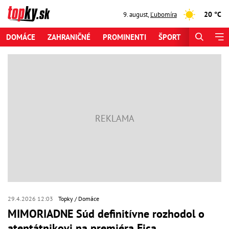
20 °C
9. august
,
Ľubomíra
DOMÁCE
ZAHRANIČNÉ
PROMINENTI
ŠPORT
ZAUJÍMAV
29.4.2026 12:03
Topky
Domáce
MIMORIADNE Súd definitívne rozhodol o
atentátnikovi na premiéra Fica