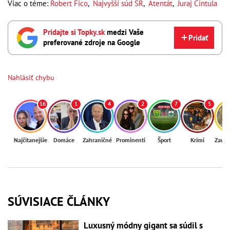
Viac o téme:
Robert Fico
,
Najvyšší súd SR
,
Atentát
,
Juraj Cintula
Pridajte si Topky.sk
medzi Vaše
Pridať
preferované zdroje na Google
Nahlásiť chybu
16
1
4
2
7
5
Najčítanejšie
Domáce
Zahraničné
Prominenti
Šport
Krimi
Zaují
SÚVISIACE ČLÁNKY
Luxusný módny gigant sa súdil s