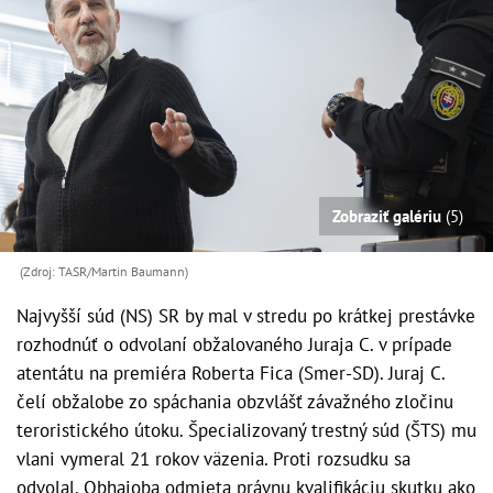
Zobraziť galériu
(5)
(Zdroj: TASR/Martin Baumann)
Najvyšší súd (NS) SR by mal v stredu po krátkej prestávke
rozhodnúť o odvolaní obžalovaného Juraja C. v prípade
atentátu na premiéra Roberta Fica (Smer-SD). Juraj C.
čelí obžalobe zo spáchania obzvlášť závažného zločinu
teroristického útoku. Špecializovaný trestný súd (ŠTS) mu
vlani vymeral 21 rokov väzenia. Proti rozsudku sa
odvolal. Obhajoba odmieta právnu kvalifikáciu skutku ako