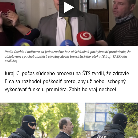
Podľa Davida Lindtnera sa jednoznačne bez akýchkoľvek pochybností preukázalo, že
obžalovaný spáchal obzvlášť závažný zločin teroristického útoku (Zdroj: TASR/Ján
Krošlák)
Juraj C. počas súdneho procesu na ŠTS tvrdil, že zdravie
Fica sa rozhodol poškodiť preto, aby už nebol schopný
vykonávať funkciu premiéra. Zabiť ho vraj nechcel.