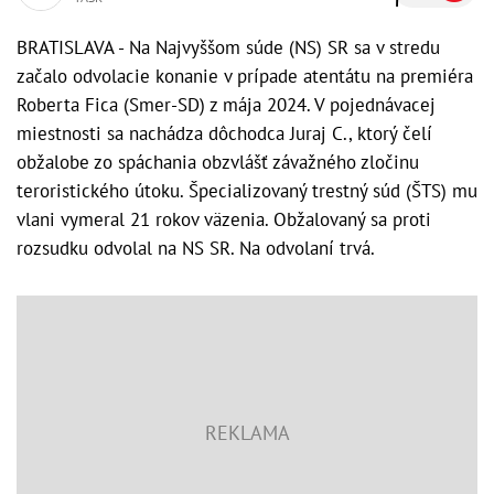
BRATISLAVA - Na Najvyššom súde (NS) SR sa v stredu
začalo odvolacie konanie v prípade atentátu na premiéra
Roberta Fica (Smer-SD) z mája 2024. V pojednávacej
miestnosti sa nachádza dôchodca Juraj C., ktorý čelí
obžalobe zo spáchania obzvlášť závažného zločinu
teroristického útoku. Špecializovaný trestný súd (ŠTS) mu
vlani vymeral 21 rokov väzenia. Obžalovaný sa proti
rozsudku odvolal na NS SR. Na odvolaní trvá.