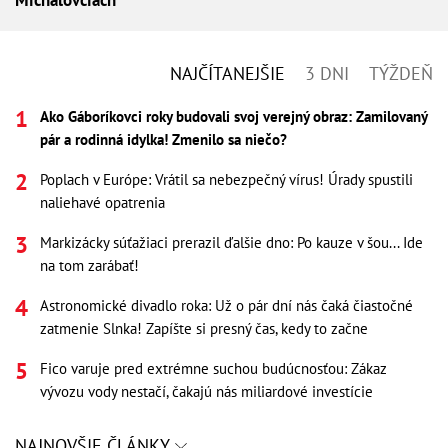
Michalovciach
NAJČÍTANEJŠIE
3 DNI
TÝŽDEŇ
Ako Gáboríkovci roky budovali svoj verejný obraz: Zamilovaný
pár a rodinná idylka! Zmenilo sa niečo?
Poplach v Európe: Vrátil sa nebezpečný vírus! Úrady spustili
naliehavé opatrenia
Markizácky súťažiaci prerazil ďalšie dno: Po kauze v šou... Ide
na tom zarábať!
Astronomické divadlo roka: Už o pár dní nás čaká čiastočné
zatmenie Slnka! Zapíšte si presný čas, kedy to začne
Fico varuje pred extrémne suchou budúcnosťou: Zákaz
vývozu vody nestačí, čakajú nás miliardové investície
NAJNOVŠIE ČLÁNKY