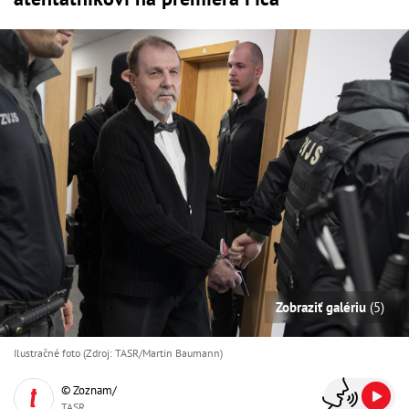
Zobraziť galériu
(5)
Ilustračné foto (Zdroj: TASR/Martin Baumann)
© Zoznam/
TASR