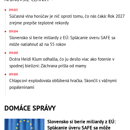
09:05
Súčasná vlna horúčav je nič oproti tomu, čo nás čaká: Rok 2027
zrejme prepíše teplotné rekordy
09:04
Slovensko si berie miliardy z EÚ: Splácanie úveru SAFE sa
môže natiahnuť až na 55 rokov
09:00
Dcéra Heidi Klum odhalila, čo ju desilo viac ako fotenie v
spodnej bielizni: Záchrana prišla od mamy
09:00
Chlapcovi explodovala obľúbená hračka. Skončil s vážnymi
popáleninami
DOMÁCE SPRÁVY
Slovensko si berie miliardy z EÚ:
Splácanie úveru SAFE sa môže