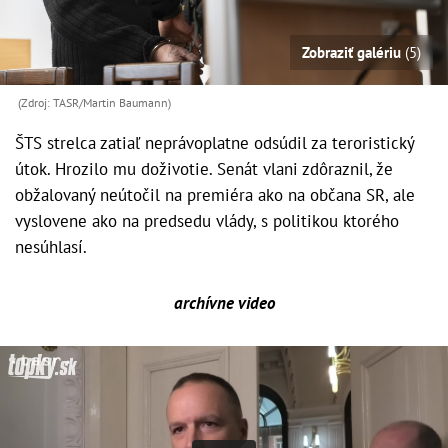
Zobraziť galériu
(5)
(Zdroj: TASR/Martin Baumann)
ŠTS strelca zatiaľ neprávoplatne odsúdil za teroristický
útok. Hrozilo mu doživotie. Senát vlani zdôraznil, že
obžalovaný neútočil na premiéra ako na občana SR, ale
vyslovene ako na predsedu vlády, s politikou ktorého
nesúhlasí.
archívne video