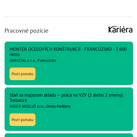
Pracovné pozície
MONTÉR OCEĽOVÝCH KONŠTRUKCIÍ - FRANCÚZSKO - 3 600
netto
CHRISTAL s. r. o., Francúzsko
Pozri ponuku
Staň sa majstrom skladu – práca na VZV (1 alebo 2 zmeny).
Trebatice
INDEX NOSLUŠ s.r.o., Okres Piešťany
Pozri ponuku