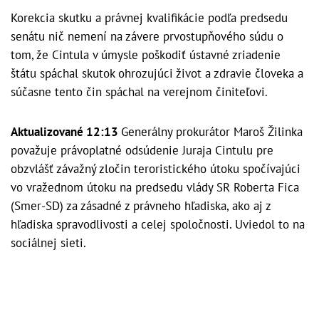
Korekcia skutku a právnej kvalifikácie podľa predsedu
senátu nič nemení na závere prvostupňového súdu o
tom, že Cintula v úmysle poškodiť ústavné zriadenie
štátu spáchal skutok ohrozujúci život a zdravie človeka a
súčasne tento čin spáchal na verejnom činiteľovi.
Aktualizované 12:13
Generálny prokurátor Maroš Žilinka
považuje právoplatné odsúdenie Juraja Cintulu pre
obzvlášť závažný zločin teroristického útoku spočívajúci
vo vražednom útoku na predsedu vlády SR Roberta Fica
(Smer-SD) za zásadné z právneho hľadiska, ako aj z
hľadiska spravodlivosti a celej spoločnosti. Uviedol to na
sociálnej sieti.