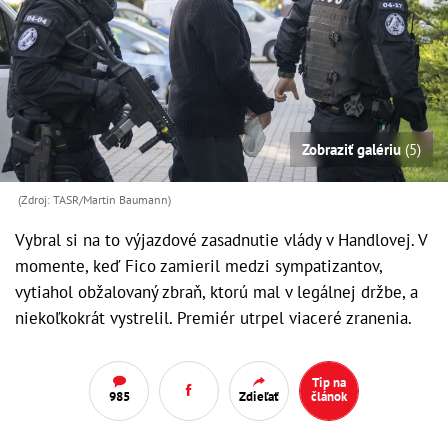
Zobraziť galériu
(5)
(Zdroj: TASR/Martin Baumann)
Vybral si na to výjazdové zasadnutie vlády v Handlovej. V
momente, keď Fico zamieril medzi sympatizantov,
vytiahol obžalovaný zbraň, ktorú mal v legálnej držbe, a
niekoľkokrát vystrelil. Premiér utrpel viaceré zranenia.
Tip na
985
Zdieľať
článok