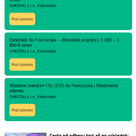
CHRISTAL s. r. o., Francúzsko
Pozri ponuku
Elektrikár do Francúzska – dlhodobé projekty | 3 200 – 3
800 € netto
CHRISTAL s. r. o., Francúzsko
Pozri ponuku
Hľadáme zváračov CO₂ (135) do Francúzska | Ubytovanie
zdarma
CHRISTAL s. r. o., Francúzsko
Pozri ponuku
Cesta od odberu krvi až po výsledok: