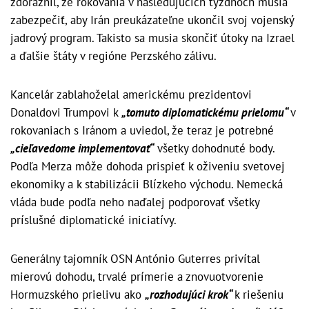
zdôraznil, že rokovania v nasledujúcich týždňoch musia
zabezpečiť, aby Irán preukázateľne ukončil svoj vojenský
jadrový program. Takisto sa musia skončiť útoky na Izrael
a ďalšie štáty v regióne Perzského zálivu.
Kancelár zablahoželal americkému prezidentovi
Donaldovi Trumpovi k
„tomuto diplomatickému prielomu“
v
rokovaniach s Iránom a uviedol, že teraz je potrebné
„cieľavedome implementovať“
všetky dohodnuté body.
Podľa Merza môže dohoda prispieť k oživeniu svetovej
ekonomiky a k stabilizácii Blízkeho východu. Nemecká
vláda bude podľa neho naďalej podporovať všetky
príslušné diplomatické iniciatívy.
Generálny tajomník OSN António Guterres privítal
mierovú dohodu, trvalé prímerie a znovuotvorenie
Hormuzského prielivu ako
„rozhodujúci krok“
k riešeniu