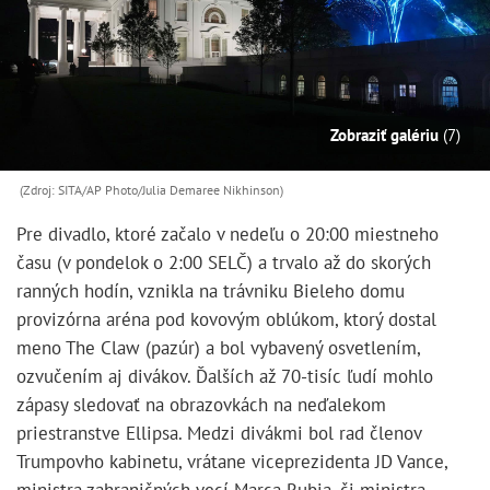
Zobraziť galériu
(7)
(Zdroj: SITA/AP Photo/Julia Demaree Nikhinson)
Pre divadlo, ktoré začalo v nedeľu o 20:00 miestneho
času (v pondelok o 2:00 SELČ) a trvalo až do skorých
ranných hodín, vznikla na trávniku Bieleho domu
provizórna aréna pod kovovým oblúkom, ktorý dostal
meno The Claw (pazúr) a bol vybavený osvetlením,
ozvučením aj divákov. Ďalších až 70-tisíc ľudí mohlo
zápasy sledovať na obrazovkách na neďalekom
priestranstve Ellipsa. Medzi divákmi bol rad členov
Trumpovho kabinetu, vrátane viceprezidenta JD Vance,
ministra zahraničných vecí Marca Rubia, či ministra