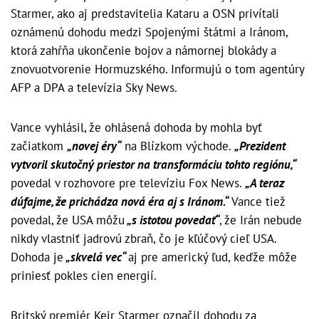
Starmer, ako aj predstavitelia Kataru a OSN privítali
oznámenú dohodu medzi Spojenými štátmi a Iránom,
ktorá zahŕňa ukončenie bojov a námornej blokády a
znovuotvorenie Hormuzského. Informujú o tom agentúry
AFP a DPA a televízia Sky News.
Vance vyhlásil, že ohlásená dohoda by mohla byť
začiatkom
„novej éry“
na Blízkom východe.
„Prezident
vytvoril skutočný priestor na transformáciu tohto regiónu,“
povedal v rozhovore pre televíziu Fox News.
„A teraz
dúfajme, že prichádza nová éra aj s Iránom.“
Vance tiež
povedal, že USA môžu
„s istotou povedať“
, že Irán nebude
nikdy vlastniť jadrovú zbraň, čo je kľúčový cieľ USA.
Dohoda je
„skvelá vec“
aj pre americký ľud, keďže môže
priniesť pokles cien energií.
Britský premiér Keir Starmer označil dohodu za