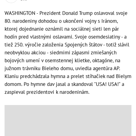
WASHINGTON - Prezident Donald Trump oslavoval svoje
80. narodeniny dohodou o ukončení vojny s Iránom,
ktorej dojednanie oznámil na sociálnej sieti len pár
hodín pred vlastnými oslavami. Svoje osemdesiatiny - a
tiež 250. výročie založenia Spojených štátov - totiž slávil
neobvyklou akciou - siedmimi zápasmi zmiešaných
bojových umení v osemstennej klietke, oktagóne, na
južnom trávniku Bieleho domu, uviedla agentúra AP.
Klaniu predchádzala hymna a prelet stíhačiek nad Bielym
domom. Po hymne dav jasal a skandoval "USA! USA!" a
zaspieval prezidentovi k narodeninám.