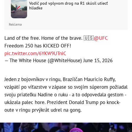
Vodič pod vplyvom drog na R1 skúsil utiecť
hliadke
Reklama
Land of the free. Home of the brave. 🇺🇸
@UFC
Freedom 250 has KICKED OFF!
pic.twitter.com/6YKW9UTniC
— The White House (@WhiteHouse)
June 15, 2026
Jeden z bojovníkov v ringu, Brazílčan Mauricio Ruffy,
vzápätí po víťazstve v zápase so svojím súperom požiadal
svoju priateľku Nadine o ruku - a to odpovedala gestom -
ukázala palec hore. Prezident Donald Trump po knock-
oute v ringu prvýkrát udrel na gong.