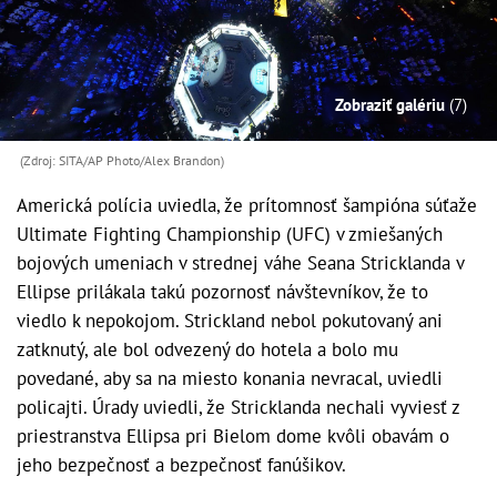
Zobraziť galériu
(7)
(Zdroj: SITA/AP Photo/Alex Brandon)
Americká polícia uviedla, že prítomnosť šampióna súťaže
Ultimate Fighting Championship (UFC) v zmiešaných
bojových umeniach v strednej váhe Seana Stricklanda v
Ellipse prilákala takú pozornosť návštevníkov, že to
viedlo k nepokojom.
Strickland nebol pokutovaný ani
zatknutý, ale bol odvezený do hotela a bolo mu
povedané, aby sa na miesto konania nevracal, uviedli
policajti. Úrady uviedli, že Stricklanda nechali vyviesť z
priestranstva Ellipsa pri Bielom dome kvôli obavám o
jeho bezpečnosť a bezpečnosť fanúšikov.