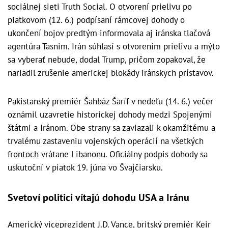
sociálnej sieti Truth Social. O otvorení prielivu po
piatkovom (12. 6.) podpísaní rámcovej dohody o
ukončení bojov predtým informovala aj iránska tlačová
agentúra Tasnim. Irán súhlasí s otvorením prielivu a mýto
sa vyberať nebude, dodal Trump, pričom zopakoval, že
nariadil zrušenie americkej blokády iránskych prístavov.
Pakistanský premiér Šahbáz Šaríf v nedeľu (14. 6.) večer
oznámil uzavretie historickej dohody medzi Spojenými
štátmi a Iránom. Obe strany sa zaviazali k okamžitému a
trvalému zastaveniu vojenských operácií na všetkých
frontoch vrátane Libanonu. Oficiálny podpis dohody sa
uskutoční v piatok 19. júna vo Švajčiarsku.
Svetoví politici vítajú dohodu USA a Iránu
Americký viceprezident J.D. Vance, britský premiér Keir