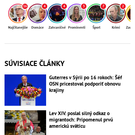
16
4
4
3
7
2
Najčítanejšie
Domáce
Zahraničné
Prominenti
Šport
Krimi
Zaují
SÚVISIACE ČLÁNKY
Guterres v Sýrii po 16 rokoch: Šéf
OSN pricestoval podporiť obnovu
krajiny
Lev XIV. poslal silný odkaz o
migrantoch: Pripomenul prvú
americkú sväticu