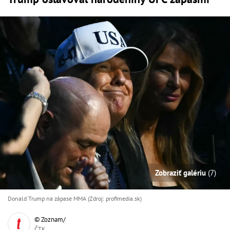
Zobraziť galériu
(7)
Donald Trump na zápase MMA (Zdroj: profimedia.sk)
© Zoznam/
ČTK