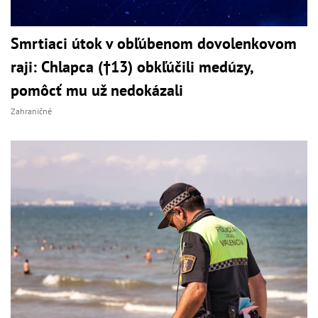
Smrtiaci útok v obľúbenom dovolenkovom
raji: Chlapca (†13) obkľúčili medúzy,
pomôcť mu už nedokázali
Zahraničné