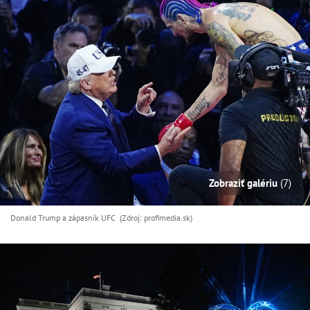
Zobraziť galériu
(7)
Donald Trump a zápasník UFC (Zdroj: profimedia.sk)