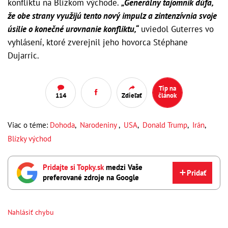
konfliktu na Blízkom východe.
„Generálny tajomník dúfa,
že obe strany využijú tento nový impulz a zintenzívnia svoje
úsilie o konečné urovnanie konfliktu,“
uviedol Guterres vo
vyhlásení, ktoré zverejnil jeho hovorca Stéphane
Dujarric.
Tip na
114
Zdieľať
článok
Viac o téme:
Dohoda
,
Narodeniny
,
USA
,
Donald Trump
,
Irán
,
Blízky východ
Pridajte si Topky.sk
medzi Vaše
Pridať
preferované zdroje na Google
Nahlásiť chybu