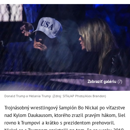
Zobraziť galériu
(7)
Donald Trump a Melania Trump (Zdroj: SITA/AP Photo/Alex Brandon)
Trojnásobný wrestlingový šampión Bo Nickal po víťazstve
nad Kylom Daukausom, ktorého zrazil pravým hákom, šiel
rovno k Trumpovi a krátko s prezidentom prehovoril.