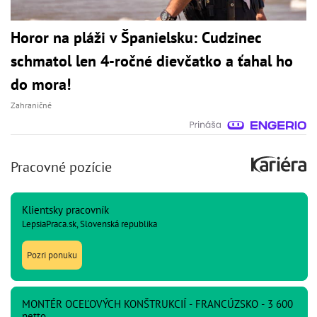
Horor na pláži v Španielsku: Cudzinec
schmatol len 4-ročné dievčatko a ťahal ho
do mora!
Zahraničné
Pracovné pozície
Klientsky pracovník
LepsiaPraca.sk, Slovenská republika
Pozri ponuku
MONTÉR OCEĽOVÝCH KONŠTRUKCIÍ - FRANCÚZSKO - 3 600
netto