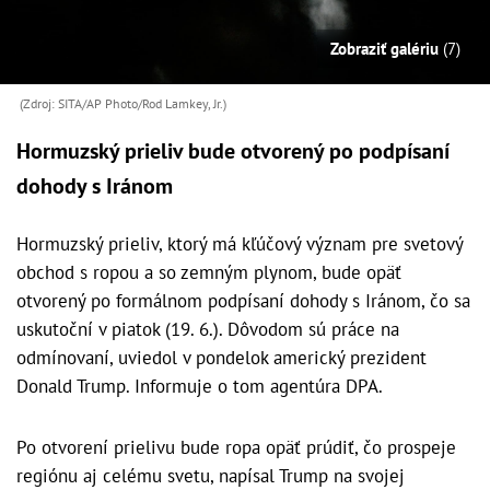
Zobraziť galériu
(7)
(Zdroj: SITA/AP Photo/Rod Lamkey, Jr.)
Hormuzský prieliv bude otvorený po podpísaní
dohody s Iránom
Hormuzský prieliv, ktorý má kľúčový význam pre svetový
obchod s ropou a so zemným plynom, bude opäť
otvorený po formálnom podpísaní dohody s Iránom, čo sa
uskutoční v piatok (19. 6.). Dôvodom sú práce na
odmínovaní, uviedol v pondelok americký prezident
Donald Trump. Informuje o tom agentúra DPA.
Po otvorení prielivu bude ropa opäť prúdiť, čo prospeje
regiónu aj celému svetu, napísal Trump na svojej