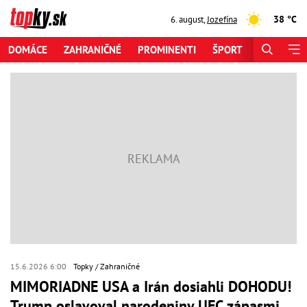
38 °C
6. august
,
Jozefína
DOMÁCE
ZAHRANIČNÉ
PROMINENTI
ŠPORT
ZAUJÍMAV
15.6.2026 6:00
Topky
Zahraničné
MIMORIADNE USA a Irán dosiahli DOHODU!
Trump oslavoval narodeniny UFC zápasmi