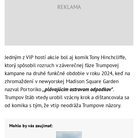
Jedným z VIP hostí akcie bol aj komik Tony Hinchcliffe,
ktorý spôsobil rozruch v záverečnej fáze Trumpovej
kampane na druhé funkčné obdobie v roku 2024, keď na
zhromaždení v newyorskej Madison Square Garden
nazval Portoriko
,,plávajúcim ostrovom odpadkov"
.
Trumpov štáb vtedy urobil vzácny krok a dištancovala sa
od komika s tým, že vtip neodráža Trumpove názory.
Mohlo by vás zaujímať: