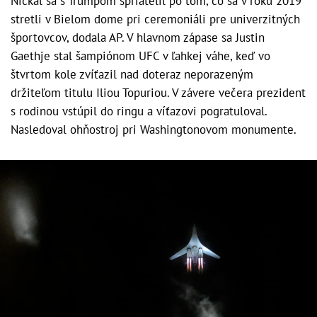
Nickal sa s Trumpom spriatelil po tom, čo sa v roku 2019
stretli v Bielom dome pri ceremoniáli pre univerzitných
športovcov, dodala AP. V hlavnom zápase sa Justin
Gaethje stal šampiónom UFC v ľahkej váhe, keď vo
štvrtom kole zvíťazil nad doteraz neporazeným
držiteľom titulu Iliou Topuriou. V závere večera prezident
s rodinou vstúpil do ringu a víťazovi pogratuloval.
Nasledoval ohňostroj pri Washingtonovom monumente.