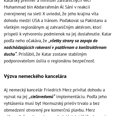
Katarský premiér a minister zahraničných vecí
Muhammad bin Abdarrahmán Ál Sání v reakcii
zverejnenej na sieti X uviedol, že jeho krajina víta
dohodu medzi USA a Iránom. Poďakoval sa Pakistanu a
všetkým regionálnym aj zahraničným aktérom, ktorí
prispeli k vytvoreniu podmienok na jej dosiahnutie. Katar
podľa neho očakáva, že
„všetky strany sa zapoja do
nadchádzajúcich rokovaní v pozitívnom a konštruktívnom
duchu“
. Prisľúbil, že Katar zostane stabilným
podporovateľom úsilia o regionálnu bezpečnosť.
Výzva nemeckého kancelára
Aj nemecký kancelár Friedrich Merz privítal dohodu a
vyzval na jej
„cieľavedomú“
implementáciu. Podľa jeho
vyhlásenia musí byť Hormuzský prieliv trvalo a bez
obmedzení otvorený pre komerčnú plavbu. Merz