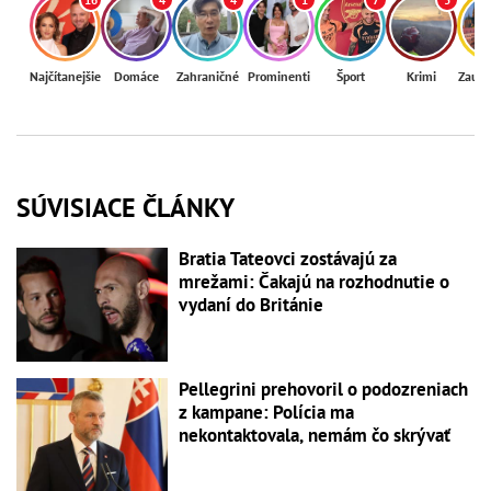
Najčítanejšie
Domáce
Zahraničné
Prominenti
Šport
Krimi
Zaují
SÚVISIACE ČLÁNKY
Bratia Tateovci zostávajú za
mrežami: Čakajú na rozhodnutie o
vydaní do Británie
Pellegrini prehovoril o podozreniach
z kampane: Polícia ma
nekontaktovala, nemám čo skrývať