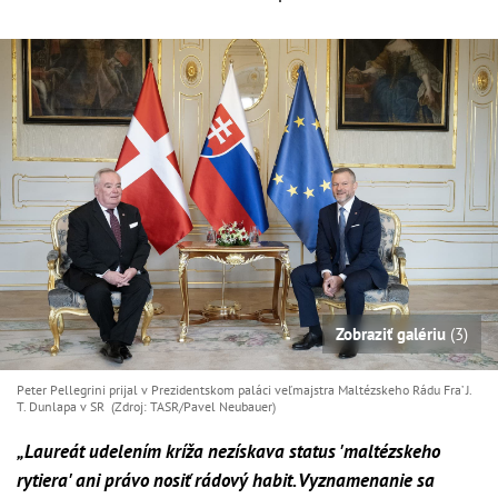
Zobraziť galériu
(3)
Peter Pellegrini prijal v Prezidentskom paláci veľmajstra Maltézskeho Rádu Fra’ J.
T. Dunlapa v SR (Zdroj: TASR/Pavel Neubauer)
„Laureát udelením kríža nezískava status 'maltézskeho
rytiera' ani právo nosiť rádový habit. Vyznamenanie sa