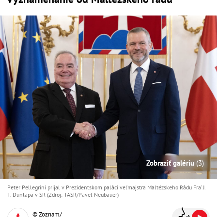
Zobraziť galériu
(3)
Peter Pellegrini prijal v Prezidentskom paláci veľmajstra Maltézskeho Rádu Fra’ J.
T. Dunlapa v SR (Zdroj: TASR/Pavel Neubauer)
© Zoznam/