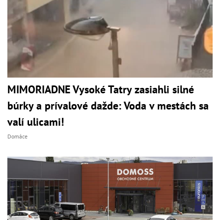
MIMORIADNE Vysoké Tatry zasiahli silné
búrky a prívalové dažde: Voda v mestách sa
valí ulicami!
Domáce