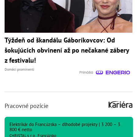
Týždeň od škandálu Gáboríkovcov: Od
šokujúcich obvinení až po nečakané zábery
z festivalu!
Domáci prominenti
Pracovné pozície
Elektrikár do Francúzska – dlhodobé projekty | 3 200 – 3
800 € netto
CHRISTAL s. r. o., Francúzsko