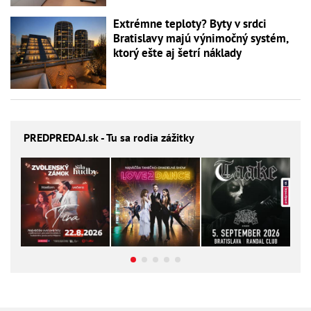
Extrémne teploty? Byty v srdci
Bratislavy majú výnimočný systém,
ktorý ešte aj šetrí náklady
PREDPREDAJ
.sk - Tu sa rodia zážitky