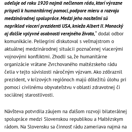
udeľuje od roku 1920 najmä nečlenom rádu, ktorí výrazne
prispeli k humanitárnej pomoci, podpore mieru a rozvoju
medzinárodnej spolupráce. Medzi jeho nositeľmi sú
napríklad viacerí prezidenti USA, knieža Albert II. Monacký
aj ďalšie vplyvné osobnosti verejného života,
“ dodal odbor
komunikácie. Pellegrini diskutoval s veľmajstrom o
aktuálnej medzinárodnej situácii poznačenej viacerými
vojnovými konfliktmi. Zhodli sa, že humanitárne
organizácie vrátane Zvrchovaného maltézskeho rádu
čelia v tejto súvislosti náročným výzvam. Ako zdôraznil
prezident, v krízových regiónoch majú dôležitú úlohu pri
pomoci civilnému obyvateľstvu v oblasti zdravotnej či
sociálnej starostlivosti.
Návšteva potvrdila záujem na ďalšom rozvoji bilaterálnej
spolupráce medzi Slovenskou republikou a Maltézskym
rádom. Na Slovensku sa činnosť rádu zameriava najmä na