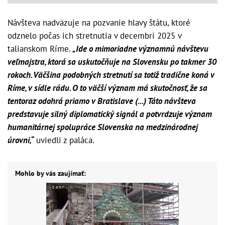
Návšteva nadväzuje na pozvanie hlavy štátu, ktoré
odznelo počas ich stretnutia v decembri 2025 v
talianskom Ríme.
„Ide o mimoriadne významnú návštevu
veľmajstra, ktorá sa uskutočňuje na Slovensku po takmer 30
rokoch. Väčšina podobných stretnutí sa totiž tradične koná v
Ríme, v sídle rádu. O to väčší význam má skutočnosť, že sa
tentoraz odohrá priamo v Bratislave (...) Táto návšteva
predstavuje silný diplomatický signál a potvrdzuje význam
humanitárnej spolupráce Slovenska na medzinárodnej
úrovni,“
uviedli z paláca.
Mohlo by vás zaujímať: