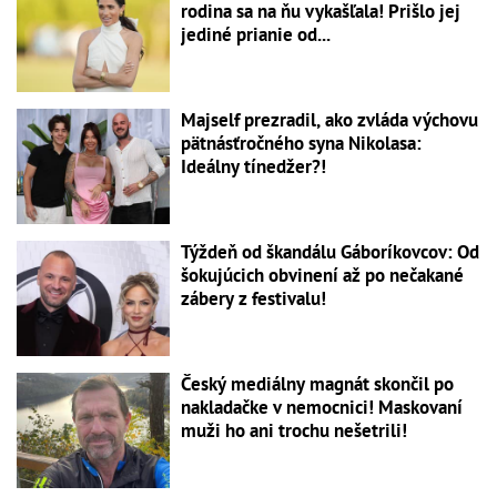
rodina sa na ňu vykašľala! Prišlo jej
jediné prianie od...
Majself prezradil, ako zvláda výchovu
pätnásťročného syna Nikolasa:
Ideálny tínedžer?!
Týždeň od škandálu Gáboríkovcov: Od
šokujúcich obvinení až po nečakané
zábery z festivalu!
Český mediálny magnát skončil po
nakladačke v nemocnici! Maskovaní
muži ho ani trochu nešetrili!