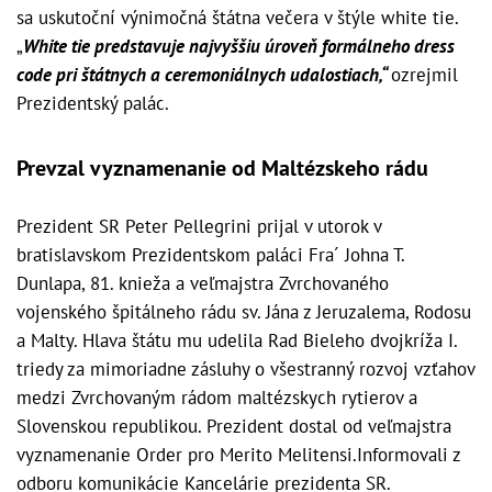
sa uskutoční výnimočná štátna večera v štýle white tie.
„
White tie predstavuje najvyššiu úroveň formálneho dress
code pri štátnych a ceremoniálnych udalostiach,“
ozrejmil
Prezidentský palác.
Prevzal vyznamenanie od Maltézskeho rádu
Prezident SR Peter Pellegrini prijal v utorok v
bratislavskom Prezidentskom paláci Fra´ Johna T.
Dunlapa, 81. knieža a veľmajstra Zvrchovaného
vojenského špitálneho rádu sv. Jána z Jeruzalema, Rodosu
a Malty. Hlava štátu mu udelila Rad Bieleho dvojkríža I.
triedy za mimoriadne zásluhy o všestranný rozvoj vzťahov
medzi Zvrchovaným rádom maltézskych rytierov a
Slovenskou republikou. Prezident dostal od veľmajstra
vyznamenanie Order pro Merito Melitensi.Informovali z
odboru komunikácie Kancelárie prezidenta SR.