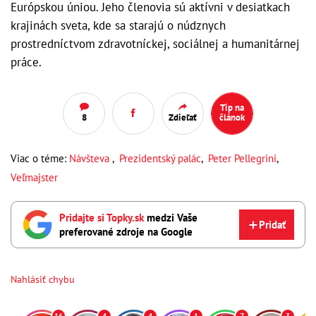
Európskou úniou. Jeho členovia sú aktívni v desiatkach
krajinách sveta, kde sa starajú o núdznych
prostredníctvom zdravotníckej, sociálnej a humanitárnej
práce.
Tip na
8
Zdieľať
článok
Viac o téme:
Návšteva
,
Prezidentský palác
,
Peter Pellegrini
,
Veľmajster
Pridajte si Topky.sk
medzi Vaše
Pridať
preferované zdroje na Google
Nahlásiť chybu
16
4
4
1
7
3