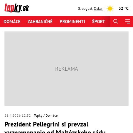
32 °C
8. august
,
Oskar
DOMÁCE
ZAHRANIČNÉ
PROMINENTI
ŠPORT
ZAUJÍMAV
21.4.2026 12:52
Topky
Domáce
Prezident Pellegrini si prevzal
vyznamenanie od Maltézskeho rádu