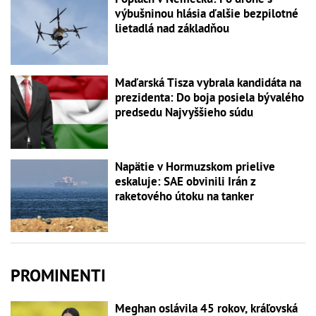
výbušninou hlásia ďalšie bezpilotné
lietadlá nad základňou
Maďarská Tisza vybrala kandidáta na
prezidenta: Do boja posiela bývalého
predsedu Najvyššieho súdu
Napätie v Hormuzskom prielive
eskaluje: SAE obvinili Irán z
raketového útoku na tanker
PROMINENTI
Meghan oslávila 45 rokov, kráľovská