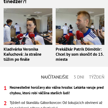
tínedžer?!
Kladivárka Veronika
Prekážkár Patrik Dömötör:
Kaňuchová: Ja strašne
Chcel by som skončiť do 15.
túžim po finále
miesta
NAJČÍTANEJŠIE
3 DNI
TÝŽDEŇ
Neznesiteľné horúčavy ako vážna hrozba: Lekárka varuje pred
chybou, ktorú robí väčšina starších ľudí!
Týždeň od škandálu Gáboríkovcov: Od šokujúcich obvinení až