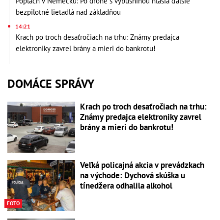
Poplach v Nemecku: Po drone s výbušninou hlásia ďalšie
bezpilotné lietadlá nad základňou
14:21
Krach po troch desaťročiach na trhu: Známy predajca
elektroniky zavrel brány a mieri do bankrotu!
DOMÁCE SPRÁVY
Krach po troch desaťročiach na trhu:
Známy predajca elektroniky zavrel
brány a mieri do bankrotu!
Veľká policajná akcia v prevádzkach
na východe: Dychová skúška u
tínedžera odhalila alkohol
FOTO