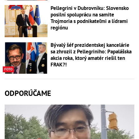
Pellegrini v Dubrovníku: Slovensko
posilní spoluprácu na samite
Trojmoria s podnikateľmi a lídrami
regiónu
Bývalý šéf prezidentskej kancelárie
sa zhrozil z Pellegriniho: Papalášska
akcia roka, ktorý amatér riešil ten
FRAK?!
FOTO
ODPORÚČAME