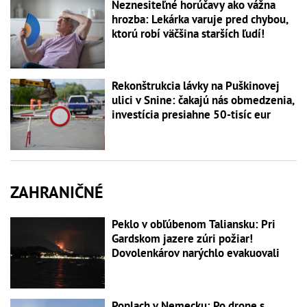
Neznesiteľné horúčavy ako vážna
hrozba: Lekárka varuje pred chybou,
ktorú robí väčšina starších ľudí!
Rekonštrukcia lávky na Puškinovej
ulici v Snine: čakajú nás obmedzenia,
investícia presiahne 50-tisíc eur
ZAHRANIČNÉ
Peklo v obľúbenom Taliansku: Pri
Gardskom jazere zúri požiar!
Dovolenkárov narýchlo evakuovali
Poplach v Nemecku: Po drone s