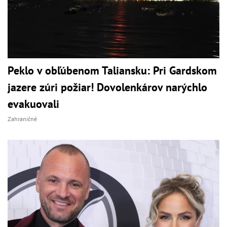
Peklo v obľúbenom Taliansku: Pri Gardskom
jazere zúri požiar! Dovolenkárov narýchlo
evakuovali
Zahraničné