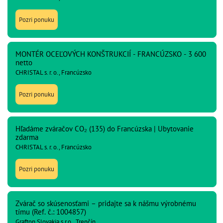
Pozri ponuku
MONTÉR OCEĽOVÝCH KONŠTRUKCIÍ - FRANCÚZSKO - 3 600
netto
CHRISTAL s. r. o., Francúzsko
Pozri ponuku
Hľadáme zváračov CO₂ (135) do Francúzska | Ubytovanie
zdarma
CHRISTAL s. r. o., Francúzsko
Pozri ponuku
Zvárač so skúsenosťami – pridajte sa k nášmu výrobnému
tímu (Ref. č.: 1004857)
Grafton Slovakia s.r.o., Trenčín