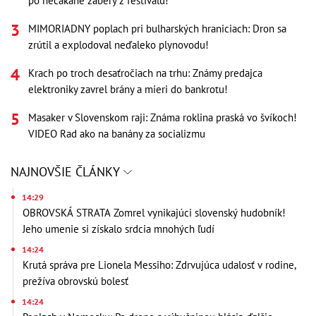
po nečakané zábery z festivalu!
MIMORIADNY poplach pri bulharských hraniciach: Dron sa
zrútil a explodoval neďaleko plynovodu!
Krach po troch desaťročiach na trhu: Známy predajca
elektroniky zavrel brány a mieri do bankrotu!
Masaker v Slovenskom raji: Známa roklina praská vo švíkoch!
VIDEO Rad ako na banány za socializmu
NAJNOVŠIE ČLÁNKY
14:29
OBROVSKÁ STRATA Zomrel vynikajúci slovenský hudobník!
Jeho umenie si získalo srdcia mnohých ľudí
14:24
Krutá správa pre Lionela Messiho: Zdrvujúca udalosť v rodine,
prežíva obrovskú bolesť
14:24