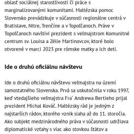
oblasť sociálnej starostlivosti či práce s
marginalizovanými komunitami. Maltézska pomoc
Slovensko prevádzkuje v súčasnosti regionálne centrá v
Bratislave, Nitre, Trenčíne a v Topoľčanoch. Práve v
Topoľčanoch navštívi prezident s veľmajstrom Komunitné
centrum sv. Louisa a Zélie Martinovcov, ktoré bolo
otvorené v marci 2023 pre rómske matky a ich deti.
Ide o druhú oficiálnu návštevu
Ide o druhú oficiálnu návštevu veľmajstra na území
samostatného Slovenska. Prvá sa uskutočnila v roku 1997,
keď vtedajšieho veľmajstra Fra´ Andrewa Bertieho prijal
prezident Michal Kováč. Maltézsky rád je jedným z
najstarších rádov, ktorého vznik siaha až do 11. storočia.
Ako subjekt medzinárodného práva v súčasnosti udržiava
diplomatické vzťahy s viac ako stovkou štátov a