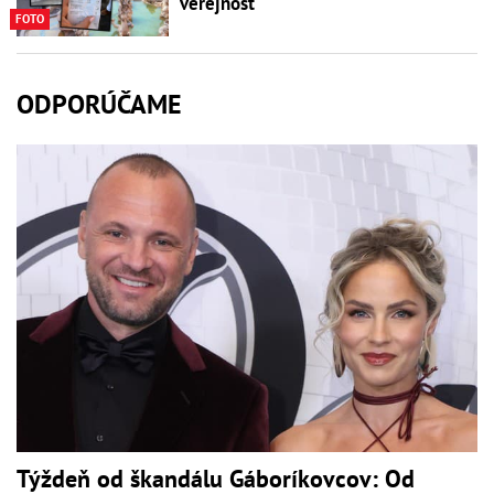
verejnosť
FOTO
ODPORÚČAME
Týždeň od škandálu Gáboríkovcov: Od