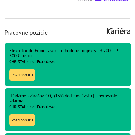
Pracovné pozície
Elektrikár do Francúzska – dlhodobé projekty | 3 200 – 3
800 € netto
CHRISTAL s. r. o., Francúzsko
Pozri ponuku
Hľadáme zváračov CO₂ (135) do Francúzska | Ubytovanie
zdarma
CHRISTAL s. r. o., Francúzsko
Pozri ponuku