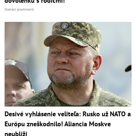
dovolenku s rodičmi!
Domáci prominenti
Desivé vyhlásenie veliteľa: Rusko už NATO a
Európu zneškodnilo! Aliancia Moskve
neublíži