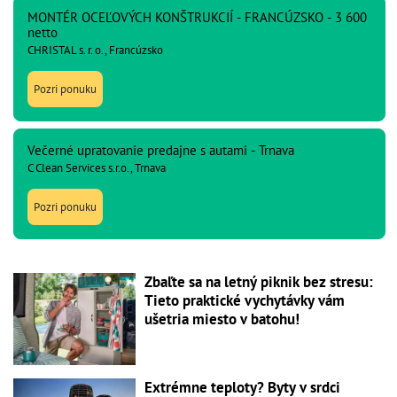
MONTÉR OCEĽOVÝCH KONŠTRUKCIÍ - FRANCÚZSKO - 3 600
netto
CHRISTAL s. r. o., Francúzsko
Pozri ponuku
Večerné upratovanie predajne s autami - Trnava
C Clean Services s.r.o., Trnava
Pozri ponuku
Zbaľte sa na letný piknik bez stresu:
Tieto praktické vychytávky vám
ušetria miesto v batohu!
Extrémne teploty? Byty v srdci