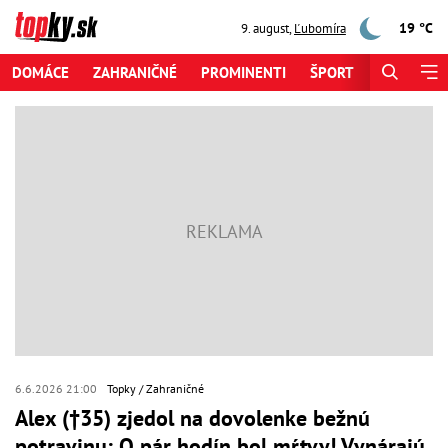
19 °C
9. august
,
Ľubomíra
DOMÁCE
ZAHRANIČNÉ
PROMINENTI
ŠPORT
ZAUJÍMAV
6.6.2026 21:00
Topky
Zahraničné
Alex (†35) zjedol na dovolenke bežnú
potravinu: O pár hodín bol mŕtvy! Vynárajú