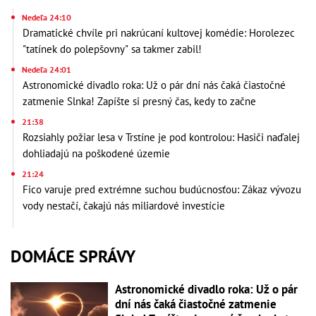
Nedeľa 24:10
Dramatické chvíle pri nakrúcaní kultovej komédie: Horolezec
"tatínek do polepšovny" sa takmer zabil!
Nedeľa 24:01
Astronomické divadlo roka: Už o pár dní nás čaká čiastočné
zatmenie Slnka! Zapíšte si presný čas, kedy to začne
21:38
Rozsiahly požiar lesa v Trstíne je pod kontrolou: Hasiči naďalej
dohliadajú na poškodené územie
21:24
Fico varuje pred extrémne suchou budúcnosťou: Zákaz vývozu
vody nestačí, čakajú nás miliardové investície
DOMÁCE SPRÁVY
Astronomické divadlo roka: Už o pár
dní nás čaká čiastočné zatmenie