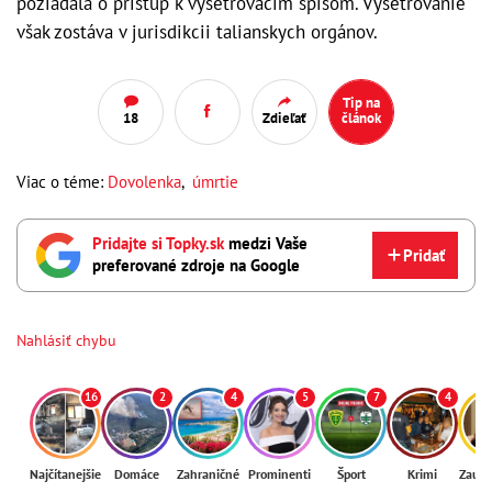
požiadala o prístup k vyšetrovacím spisom. Vyšetrovanie
však zostáva v jurisdikcii talianskych orgánov.
Tip na
18
Zdieľať
článok
Viac o téme:
Dovolenka
,
úmrtie
Pridajte si Topky.sk
medzi Vaše
Pridať
preferované zdroje na Google
Nahlásiť chybu
16
2
4
5
7
4
Najčítanejšie
Domáce
Zahraničné
Prominenti
Šport
Krimi
Zaují