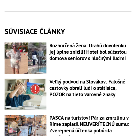
SÚVISIACE ČLÁNKY
Rozhorčená žena: Drahú dovolenku
jej úplne zničili! Hotel bol súčasťou
domova seniorov s hlučnými ľuďmi
Veľký podvod na Slovákov: Falošné
cestovky obrali ľudí o státisíce,
POZOR na tieto varovné znaky
PASCA na turistov! Pár za zmrzlinu v
Ríme zaplatil NEUVERÍTEĽNÚ sumu:
Zverejnená účtenka pobúrila