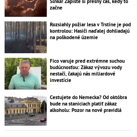
Slnka! Zapíšte si presný čas, kedy to
začne
Rozsiahly požiar lesa v Trstíne je pod
kontrolou: Hasiči naďalej dohliadajú
na poškodené územie
Fico varuje pred extrémne suchou
budúcnosťou: Zákaz vývozu vody
nestačí, čakajú nás miliardové
investície
Cestujete do Nemecka? Od októbra
bude na staniciach platiť zákaz
alkoholu: Pozor na nové pravidlá