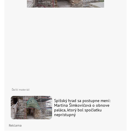
Spišský hrad sa postupne mení:
Martina Šimkovičová o obnove
paláca, ktorý bol spočiatku
neprístupný
Reklama