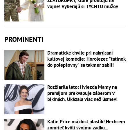
ZLATOKOPKY, ktoré profitujú na
vojne! Vyberajú si TÝCHTO mužov
PROMINENTI
Dramatické chvíle pri nakrúcaní
kultovej komédie: Horolezec "tatínek
do polepšovny" sa takmer zabil!
Rozžiarila leto: Hviezda Mamy na
prenájom prekvapuje záberom v
bikinách. Ukázala viac než úsmev!
Katie Price má dosť plastík! Nechcem
zomrieť kvôli svojmu zadku...