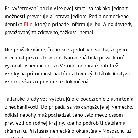
Pri vyšetrovaní príčin Alexovej smrti sa tak ako jedna z
možností preveruje aj otrava jedlom. Podľa nemeckého
denníka
Bild
, ktorý o prípade informuje, bol Alex dovtedy
považovaný za zdravého, ťažkosti nemal.
Nie je však známe, čo presne zjedol, vie sa iba, že jeho
otec mal pizzu s lososom. Nariadená bola pitva, ktorú
vykonali v nemocnici vo Verone, odobraté boli tiež
vzorky na prítomnosť baktérií a toxických látok. Analýza
vzoriek však zrejme nie je dokončená.
Talianske úrady vec vyšetrujú pre podozrenie z usmrtenia
z nedbanlivosti. Do prípadu sa však angažuje aj Nemecko,
odkiaľ nebohý muž pochádzal. Jeho telo medzičasom
previezli do rodnej krajiny, kde ho podrobili ďalšiemu
skúmaniu. Príslušná nemecká prokuratúra v Mosbachu už