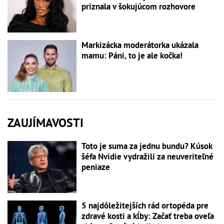
priznala v šokujúcom rozhovore
Markizácka moderátorka ukázala
mamu: Páni, to je ale kočka!
ZAUJÍMAVOSTI
Toto je suma za jednu bundu? Kúsok
šéfa Nvidie vydražili za neuveriteľné
peniaze
5 najdôležitejších rád ortopéda pre
zdravé kosti a kĺby: Začať treba oveľa