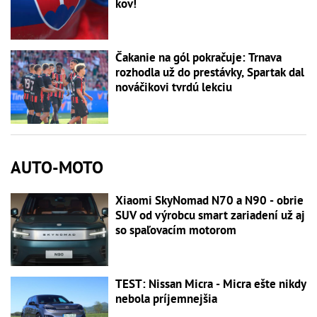
kov!
Čakanie na gól pokračuje: Trnava
rozhodla už do prestávky, Spartak dal
nováčikovi tvrdú lekciu
AUTO-MOTO
Xiaomi SkyNomad N70 a N90 - obrie
SUV od výrobcu smart zariadení už aj
so spaľovacím motorom
TEST: Nissan Micra - Micra ešte nikdy
nebola príjemnejšia