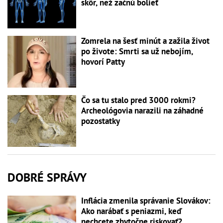
skôr, než začnú bolieť
Zomrela na šesť minút a zažila život
po živote: Smrti sa už nebojím,
hovorí Patty
Čo sa tu stalo pred 3000 rokmi?
Archeológovia narazili na záhadné
pozostatky
DOBRÉ SPRÁVY
Inflácia zmenila správanie Slovákov:
Ako narábať s peniazmi, keď
nechcete zbytočne riskovať?