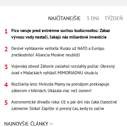
NAJČÍTANEJŠIE
3 DNI
TÝŽDEŇ
Fico varuje pred extrémne suchou budúcnosťou: Zákaz
vývozu vody nestačí, čakajú nás miliardové investície
Desivé vyhlásenie veliteľa: Rusko už NATO a Európu
zneškodnilo! Aliancia Moskve neublíži
Vojenský obvod Záhorie zasiahol rozsiahly požiar: Okresný
úrad v Malackách vyhlásil MIMORIADNU situáciu
Rozžiarila leto: Hviezda Mamy na prenájom prekvapuje
záberom v bikinách. Ukázala viac než úsmev!
Astronomické divadlo roka: Už o pár dní nás čaká čiastočné
zatmenie Slnka! Zapíšte si presný čas, kedy to začne
NAJNOVŠIE ČLÁNKY