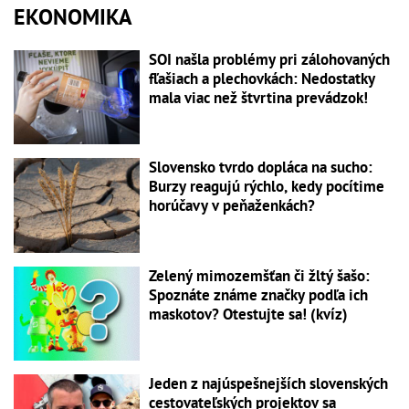
EKONOMIKA
SOI našla problémy pri zálohovaných
fľašiach a plechovkách: Nedostatky
mala viac než štvrtina prevádzok!
Slovensko tvrdo dopláca na sucho:
Burzy reagujú rýchlo, kedy pocítime
horúčavy v peňaženkách?
Zelený mimozemšťan či žltý šašo:
Spoznáte známe značky podľa ich
maskotov? Otestujte sa! (kvíz)
Jeden z najúspešnejších slovenských
cestovateľských projektov sa