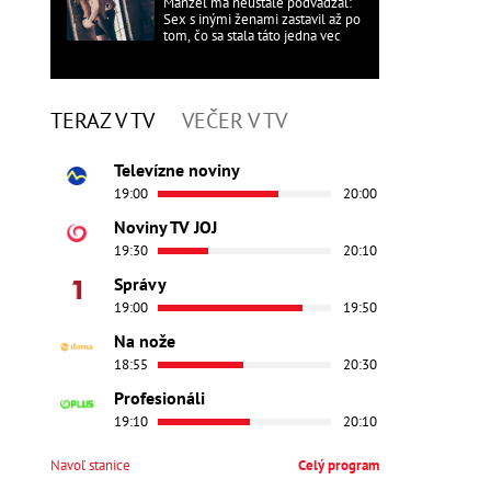
Manžel ma neustále podvádzal:
Sex s inými ženami zastavil až po
tom, čo sa stala táto jedna vec
TERAZ V TV
VEČER V TV
Televízne noviny
19:00
20:00
Noviny TV JOJ
19:30
20:10
Správy
19:00
19:50
Na nože
18:55
20:30
Profesionáli
19:10
20:10
Navoľ stanice
Celý program