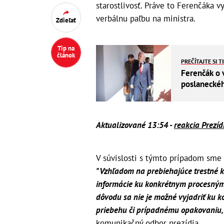
starostlivosť. Práve to Ferenčáka 
verbálnu paľbu na ministra.
Zdieľať
Tip na
článok
PREČÍTAJTE SI T
Ferenčák o 
poslanecké
Aktualizované 13:54 -
reakcia Prezíd
V súvislosti s týmto prípadom sme 
"Vzhľadom na prebiehajúce trestné k
informácie ku konkrétnym procesný
dôvodu sa nie je možné vyjadriť ku 
priebehu či prípadnému opakovaniu, a
komunikačný odbor prezídia.