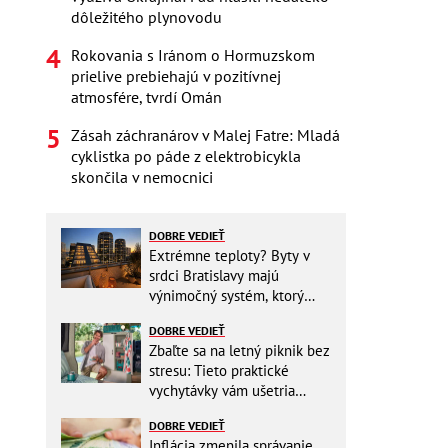
dôležitého plynovodu
Rokovania s Iránom o Hormuzskom
prielive prebiehajú v pozitívnej
atmosfére, tvrdí Omán
Zásah záchranárov v Malej Fatre: Mladá
cyklistka po páde z elektrobicykla
skončila v nemocnici
DOBRE VEDIEŤ
Extrémne teploty? Byty v
srdci Bratislavy majú
výnimočný systém, ktorý
ešte aj šetrí náklady
DOBRE VEDIEŤ
Zbaľte sa na letný piknik bez
stresu: Tieto praktické
vychytávky vám ušetria
miesto v batohu!
DOBRE VEDIEŤ
Inflácia zmenila správanie