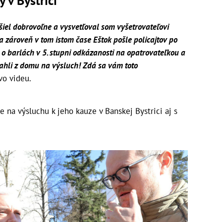
 v Bystrici
iel dobrovoľne a vysvetľoval som vyšetrovateľovi
a zároveň v tom istom čase Eštok pošle policajtov po
o barlách v 5. stupni odkázanosti na opatrovateľkou a
ytiahli z domu na výsluch! Zdá sa vám toto
vo videu.
 na výsluchu k jeho kauze v Banskej Bystrici aj s