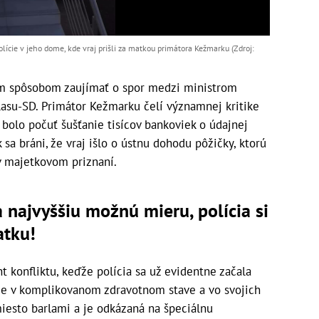
olície v jeho dome, kde vraj prišli za matkou primátora Kežmarku (Zdroj:
ým spôsobom zaujímať o spor medzi ministrom
asu-SD. Primátor Kežmarku čelí významnej kritike
 bolo počuť šušťanie tisícov bankoviek o údajnej
 sa bráni, že vraj išlo o ústnu dohodu pôžičky, ktorú
v majetkovom priznaní.
 najvyššiu možnú mieru, polícia si
atku!
nt konfliktu, keďže polícia sa už evidentne začala
 je v komplikovanom zdravotnom stave a vo svojich
iesto barlami a je odkázaná na špeciálnu