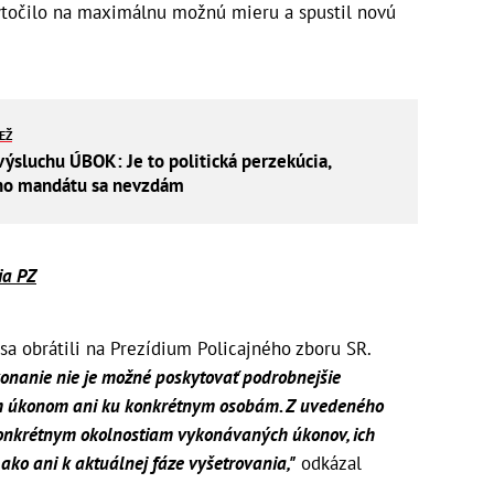
vytočilo na maximálnu možnú mieru a spustil novú
IEŽ
výsluchu ÚBOK: Je to politická perzekúcia,
ho mandátu sa nevzdám
ia PZ
sa obrátili na Prezídium Policajného zboru SR.
onanie nie je možné poskytovať podrobnejšie
m úkonom ani ku konkrétnym osobám. Z uvedeného
konkrétnym okolnostiam vykonávaných úkonov, ich
ko ani k aktuálnej fáze vyšetrovania,"
odkázal