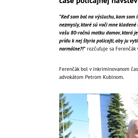
čase policajnej návštevy
"Keď som bol na výsluchu, kam som iš
nezmysly, ktoré sú voči mne kladené 
vašu 80-ročnú matku domov, ktorá je 
prídu k nej štyria policajti, aby ju v
normálne?!"
rozčuľuje sa Ferenčák 
Ferenčák bol v inkriminovanom čase
advokátom Petrom Kubinom.