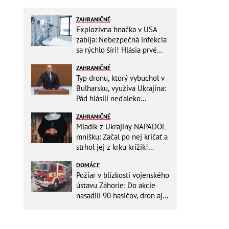
ZAHRANIČNÉ
Explozívna hnačka v USA
zabíja: Nebezpečná infekcia
sa rýchlo šíri! Hlásia prvé
obete
ZAHRANIČNÉ
Typ dronu, ktorý vybuchol v
Bulharsku, využíva Ukrajina:
Pád hlásili neďaleko
dôležitého plynovodu
ZAHRANIČNÉ
Mladík z Ukrajiny NAPADOL
mníšku: Začal po nej kričať a
strhol jej z krku krížik!
Namiesto trestu ho čaká
DOMÁCE
niečo iné
Požiar v blízkosti vojenského
ústavu Záhorie: Do akcie
nasadili 90 hasičov, dron aj
vrtuľníky Black Hawk