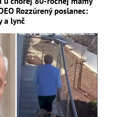
li u chorej 80-ročnej mamy
IDEO Rozzúrený poslanec:
 a lynč