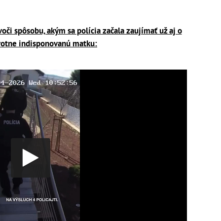
oči spôsobu, akým sa polícia začala zaujímať už aj o
votne indisponovanú matku: