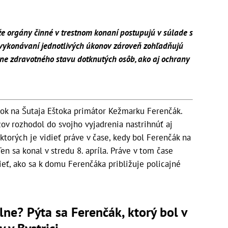
že orgány činné v trestnom konaní postupujú v súlade s
 vykonávaní jednotlivých úkonov zároveň zohľadňujú
ane zdravotného stavu dotknutých osôb, ako aj ochrany
tok na Šutaja Eštoka primátor Kežmarku Ferenčák.
ov rozhodol do svojho vyjadrenia nastrihnúť aj
ktorých je vidieť práve v čase, kedy bol Ferenčák na
en sa konal v stredu 8. apríla. Práve v tom čase
eť, ako sa k domu Ferenčáka približuje policajné
ne? Pýta sa Ferenčák, ktorý bol v