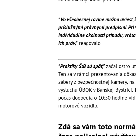
"Vo všeobecnej rovine možno uviesť, 
príslušnými právnymi predpismi. Pri
individuálne okolnosti prípadu, vrát
ich práv,"
reagovalo
"Praktiky ŠtB sú späť,"
začal ostro ú
Ten sa v rámci prezentovania dôkaz
zábery z bezpečnostnej kamery, na 
výsluchu ÚBOK v Banskej Bystrici. T
počas doobedia o 10:50 hodine vidi
motorové vozidlo.
Zdá sa vám toto normál