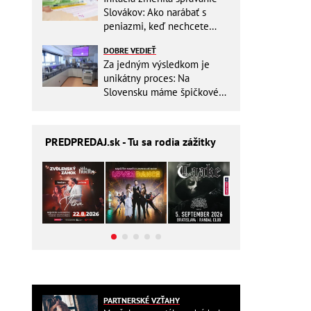
Slovákov: Ako narábať s
peniazmi, keď nechcete
zbytočne riskovať?
DOBRE VEDIEŤ
Za jedným výsledkom je
unikátny proces: Na
Slovensku máme špičkové
pracovisko
PREDPREDAJ
.sk - Tu sa rodia zážitky
PARTNERSKÉ VZŤAHY