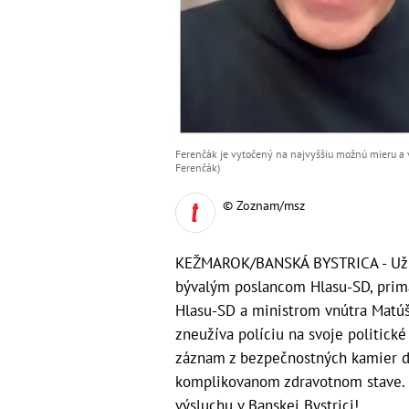
Ferenčák je vytočený na najvyššiu možnú mieru a 
Ferenčák)
© Zoznam/msz
KEŽMAROK/BANSKÁ BYSTRICA - Už je
bývalým poslancom Hlasu-SD, pri
Hlasu-SD a ministrom vnútra Matú
zneužíva políciu na svoje politick
záznam z bezpečnostných kamier d
komplikovanom zdravotnom stave. Pr
výsluchu v Banskej Bystrici!