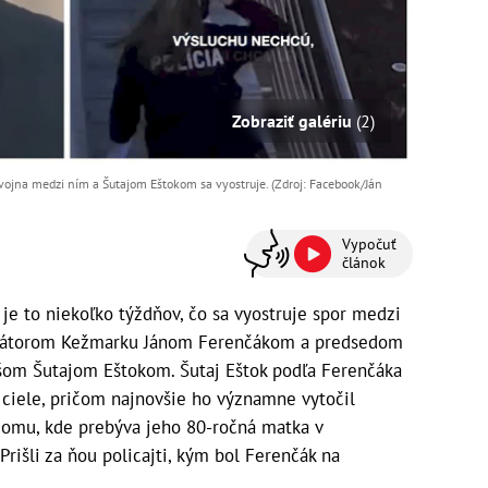
Zobraziť galériu
(2)
vojna medzi ním a Šutajom Eštokom sa vyostruje. (Zdroj: Facebook/Ján
Vypočuť
článok
 to niekoľko týždňov, čo sa vyostruje spor medzi
mátorom Kežmarku Jánom Ferenčákom a predsedom
šom Šutajom Eštokom. Šutaj Eštok podľa Ferenčáka
é ciele, pričom najnovšie ho významne vytočil
omu, kde prebýva jeho 80-ročná matka v
išli za ňou policajti, kým bol Ferenčák na