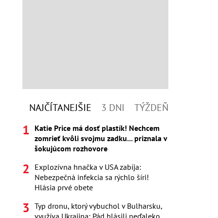
NAJČÍTANEJŠIE
3 DNI
TÝŽDEŇ
Katie Price má dosť plastík! Nechcem
zomrieť kvôli svojmu zadku... priznala v
šokujúcom rozhovore
Explozívna hnačka v USA zabíja:
Nebezpečná infekcia sa rýchlo šíri!
Hlásia prvé obete
Typ dronu, ktorý vybuchol v Bulharsku,
využíva Ukrajina: Pád hlásili neďaleko