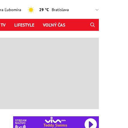
jtra Ľubomíra
29 °C
 TV
LIFESTYLE
VOĽNÝ ČAS
STREAM
NAŽIVO
Teddy Swims