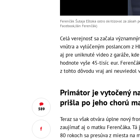
Ferenčák Šutaja Eštoka ostro skritizoval za zásah p
Facebook/Ján Ferenčák)
Celá verejnosť sa začala významn
vnútra a vylúčeným poslancom z Hl
aj pre uniknuté video z garáže, kde
hodnote vyše 45-tisíc eur. Ferenčák
z tohto dôvodu vraj ani neuviedol 
Primátor je vytočený na
prišla po jeho chorú m
589
Teraz sa však otvára úplne nový fro
zaujímať aj o matku Ferenčáka. Tá
80 rokoch sa presúva z miesta na m