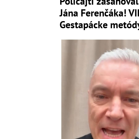
Policajti zasahova
Jána Ferenčáka! V
Gestapácke metódy