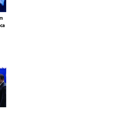
om
pca
i
e