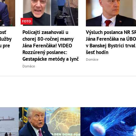
FOTO
osť
Policajti zasahovali u
Výsluch poslanca NR S
lužby
chorej 80-ročnej mamy
Jána Ferenčáka na ÚB
u pre
Jána Ferenčáka! VIDEO
v Banskej Bystrici trval
Rozzúrený poslanec:
šesť hodín
Gestapácke metódy a lynč
Domáce
Domáce