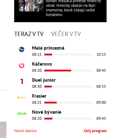
Koniec mesiaca prinesie finančný
obrat: Hviezdy ukázali na štyri
znamenia, ktoré získajú veľké
bohatstvo
TERAZ V TV
VEČER V TV
Malá princezná
08:15
10:15
Káčerovo
08:20
08:45
Duel junior
08:30
08:55
Frasier
08:25
09:00
Nové bývanie
08:20
09:45
Navoľ stanice
Celý program