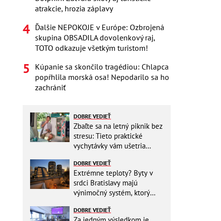
atrakcie, hrozia záplavy
Ďalšie NEPOKOJE v Európe: Ozbrojená
skupina OBSADILA dovolenkový raj,
TOTO odkazuje všetkým turistom!
Kúpanie sa skončilo tragédiou: Chlapca
popŕhlila morská osa! Nepodarilo sa ho
zachrániť
DOBRE VEDIEŤ
Zbaľte sa na letný piknik bez
stresu: Tieto praktické
vychytávky vám ušetria
miesto v batohu!
DOBRE VEDIEŤ
Extrémne teploty? Byty v
srdci Bratislavy majú
výnimočný systém, ktorý
ešte aj šetrí náklady
DOBRE VEDIEŤ
Za jedným výsledkom je