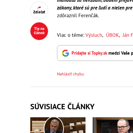
mandátu sa nevzdám, budem prejavov
zákony, ktoré sú pre ľudí a nielen pr
Zdieľať
zdôraznil Ferenčák.
Tip na
článok
Viac o téme:
Výsluch
,
ÚBOK
,
Ján 
Pridajte si Topky.sk
medzi Vaše p
Nahlásiť chybu
SÚVISIACE ČLÁNKY