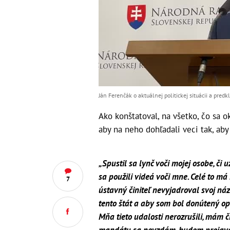
Ján Ferenčák o aktuálnej politickej situácii a pr
Ako konštatoval, na všetko, čo sa 
aby na neho dohľadali veci tak, ab
„Spustil sa lynč voči mojej osobe, či 
sa použili videá voči mne. Celé to má
7
ústavný činiteľ nevyjadroval svoj názo
tento štát a aby som bol donútený opu
Mňa tieto udalosti nerozrušili, mám 