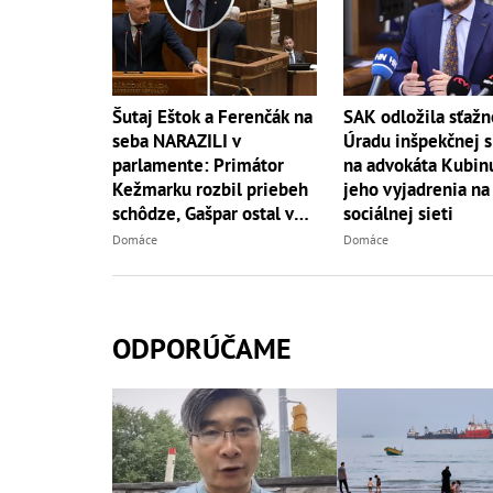
SAK odložila sťažn
Šutaj Eštok a Ferenčák na
Úradu inšpekčnej s
seba NARAZILI v
na advokáta Kubin
parlamente: Primátor
jeho vyjadrenia na
Kežmarku rozbil priebeh
sociálnej sieti
schôdze, Gašpar ostal v
šoku!
Domáce
Domáce
ODPORÚČAME