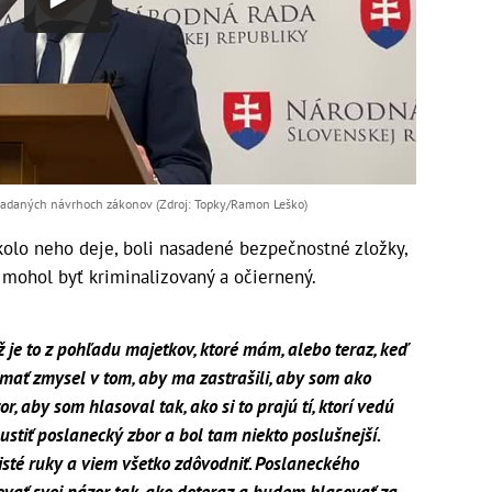
edkladaných návrhoch zákonov (Zdroj: Topky/Ramon Leško)
okolo neho deje, boli nasadené bezpečnostné zložky,
y mohol byť kriminalizovaný a očiernený.
už je to z pohľadu majetkov, ktoré mám, alebo teraz, keď
 mať zmysel v tom, aby ma zastrašili, aby som ako
r, aby som hlasoval tak, ako si to prajú tí, ktorí vedú
stiť poslanecký zbor a bol tam niekto poslušnejší.
čisté ruky a viem všetko zdôvodniť. Poslaneckého