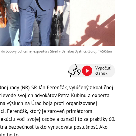
o budovy policajnej expozitúry Stred v Banskej Bystrici. (Zdroj: TASR/Ján
Vypočuť
článok
ej rady (NR) SR Ján Ferenčák, vylúčený z koaličnej
sprievode svojich advokátov Petra Kubinu a experta
na výsluch na Úrad boja proti organizovanej
ici. Ferenčák, ktorý je zároveň primátorom
ekúciu voči svojej osobe a označil to za praktiky 60.
átna bezpečnosť takto vynucovala poslušnosť. Ako
je ho to.