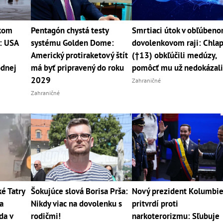
kom
Pentagón chystá testy
Smrtiaci útok v obľúben
h: USA
systému Golden Dome:
dovolenkovom raji: Chla
Americký protiraketový štít
(†13) obkľúčili medúzy,
odnej
má byť pripravený do roku
pomôcť mu už nedokázal
2029
Zahraničné
Zahraničné
 Tatry
Šokujúce slová Borisa Prša:
Nový prezident Kolumbi
a
Nikdy viac na dovolenku s
pritvrdí proti
da v
rodičmi!
narkoterorizmu: Sľubuje