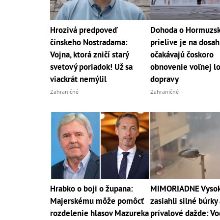
Hrozivá predpoveď
Dohoda o Hormuzs
čínskeho Nostradama:
prielive je na dosa
Vojna, ktorá zničí starý
očakávajú čoskoro
svetový poriadok! Už sa
obnovenie voľnej l
viackrát nemýlil
dopravy
Zahraničné
Zahraničné
Hrabko o boji o župana:
MIMORIADNE Vysoké
Majerskému môže pomôcť
zasiahli silné búrky 
rozdelenie hlasov Mazureka
prívalové dažde: Vo