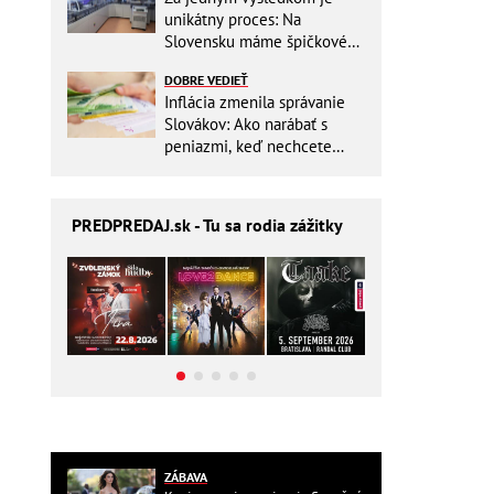
unikátny proces: Na
Slovensku máme špičkové
pracovisko
DOBRE VEDIEŤ
Inflácia zmenila správanie
Slovákov: Ako narábať s
peniazmi, keď nechcete
zbytočne riskovať?
PREDPREDAJ
.sk - Tu sa rodia zážitky
ZÁBAVA