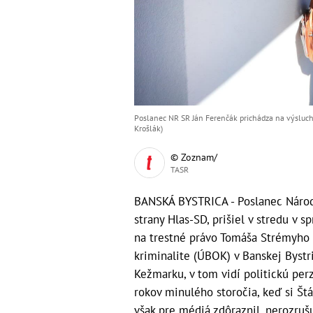
Poslanec NR SR Ján Ferenčák prichádza na výsluch d
Krošlák)
© Zoznam/
TASR
BANSKÁ BYSTRICA - Poslanec Národn
strany Hlas-SD, prišiel v stredu v 
na trestné právo Tomáša Strémyho 
kriminalite (ÚBOK) v Banskej Bystr
Kežmarku, v tom vidí politickú perz
rokov minulého storočia, keď si Št
však pre médiá zdôraznil, nerozrušu