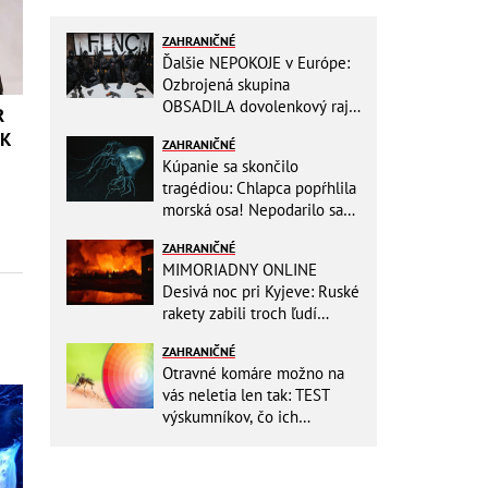
ZAHRANIČNÉ
Ďalšie NEPOKOJE v Európe:
Ozbrojená skupina
OBSADILA dovolenkový raj,
R
TOTO odkazuje všetkým
OK
ZAHRANIČNÉ
turistom!
Kúpanie sa skončilo
tragédiou: Chlapca popŕhlila
morská osa! Nepodarilo sa
ho zachrániť
ZAHRANIČNÉ
MIMORIADNY ONLINE
Desivá noc pri Kyjeve: Ruské
rakety zabili troch ľudí
vrátane dieťaťa, ozývali sa
ZAHRANIČNÉ
výbuchy
Otravné komáre možno na
vás neletia len tak: TEST
výskumníkov, čo ich
priťahujú najviac?