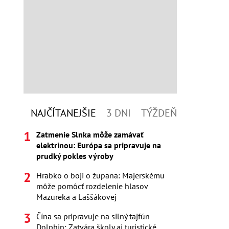
NAJČÍTANEJŠIE
3 DNI
TÝŽDEŇ
Zatmenie Slnka môže zamávať
elektrinou: Európa sa pripravuje na
prudký pokles výroby
Hrabko o boji o župana: Majerskému
môže pomôcť rozdelenie hlasov
Mazureka a Laššákovej
Čína sa pripravuje na silný tajfún
Dolphin: Zatvára školy aj turistické