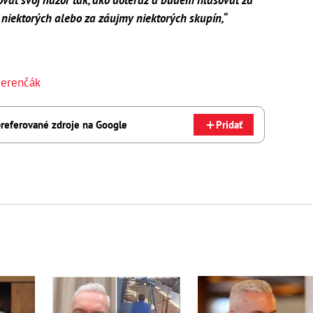
ať svoj názor tak, ako doteraz a budem hlasovať za
e niektorých alebo za záujmy niektorých skupín,“
Ferenčák
referované zdroje na Google
Pridať