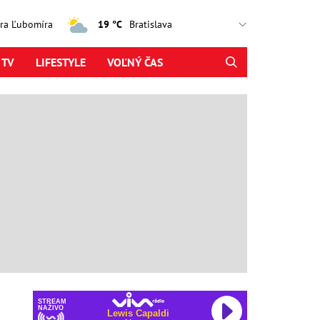
jtra Ľubomíra
19 °C
 TV
LIFESTYLE
VOĽNÝ ČAS
STREAM
NAŽIVO
Lewis Capaldi