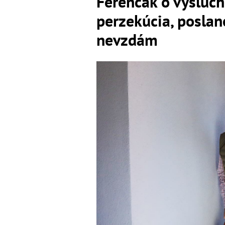
Ferenčák o výsluch
perzekúcia, posla
nevzdám