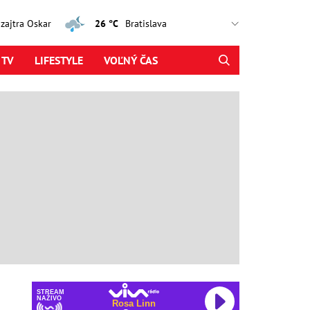
, zajtra Oskar
26 °C
 TV
LIFESTYLE
VOĽNÝ ČAS
STREAM
NAŽIVO
Rosa Linn