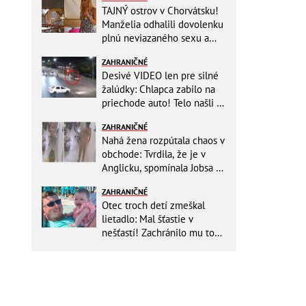
TAJNÝ ostrov v Chorvátsku!
Manželia odhalili dovolenku
plnú neviazaného sexu a
pikatné detaily
ZAHRANIČNÉ
Desivé VIDEO len pre silné
žalúdky: Chlapca zabilo na
priechode auto! Telo našli o
150 metrov ďalej
ZAHRANIČNÉ
Nahá žena rozpútala chaos v
obchode: Tvrdila, že je v
Anglicku, spomínala Jobsa aj
amfetamín
ZAHRANIČNÉ
Otec troch detí zmeškal
lietadlo: Mal šťastie v
nešťastí! Zachránilo mu to
život