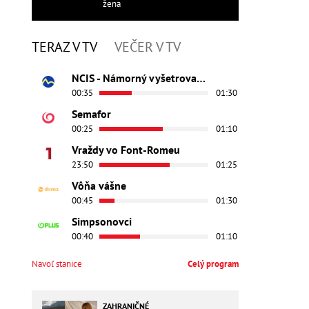
žena
TERAZ V TV
VEČER V TV
NCIS - Námorný vyšetrovací úrad
00:35
01:30
Semafor
00:25
01:10
Vraždy vo Font-Romeu
23:50
01:25
Vôňa vášne
00:45
01:30
Simpsonovci
00:40
01:10
Navoľ stanice
Celý program
ZAHRANIČNÉ