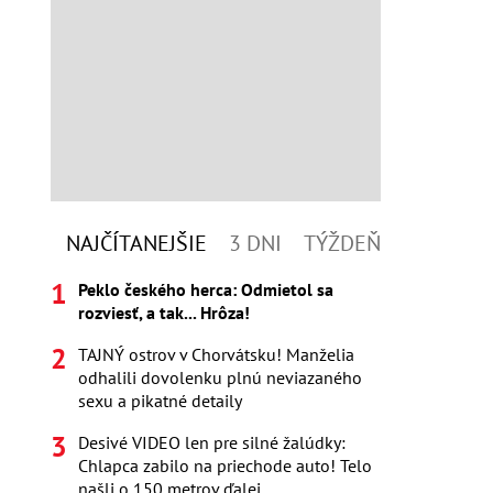
NAJČÍTANEJŠIE
3 DNI
TÝŽDEŇ
Peklo českého herca: Odmietol sa
rozviesť, a tak... Hrôza!
TAJNÝ ostrov v Chorvátsku! Manželia
odhalili dovolenku plnú neviazaného
sexu a pikatné detaily
Desivé VIDEO len pre silné žalúdky:
Chlapca zabilo na priechode auto! Telo
našli o 150 metrov ďalej