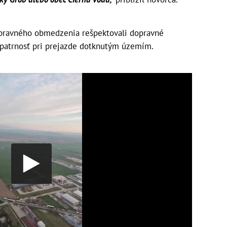
dopravného obmedzenia rešpektovali dopravné
 opatrnosť pri prejazde dotknutým územím.