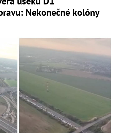
era úseku D1
ravu: Nekonečné kolóny