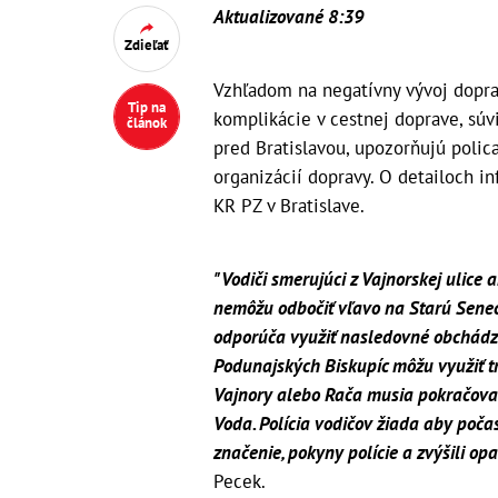
Aktualizované 8:39
Zdieľať
Vzhľadom na negatívny vývoj dopra
Tip na
komplikácie v cestnej doprave, súv
článok
pred Bratislavou, upozorňujú polic
organizácií dopravy. O detailoch 
KR PZ v Bratislave.
"Vodiči smerujúci z Vajnorskej ulice 
nemôžu odbočiť vľavo na Starú Senec
odporúča využiť nasledovné obchádz
Podunajských Biskupíc môžu využiť tr
Vajnory alebo Rača musia pokračova
Voda.
Polícia vodičov žiada aby poč
značenie, pokyny polície a zvýšili o
Pecek.