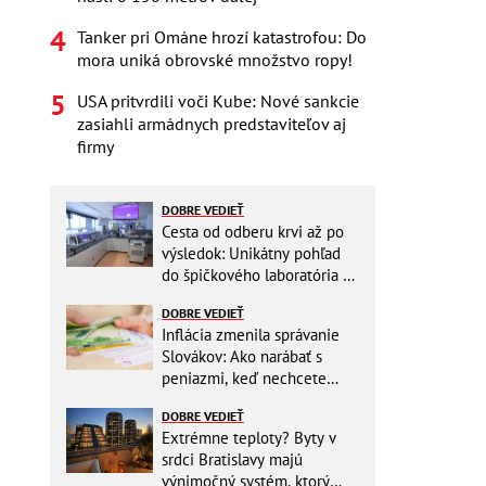
Tanker pri Ománe hrozí katastrofou: Do
mora uniká obrovské množstvo ropy!
USA pritvrdili voči Kube: Nové sankcie
zasiahli armádnych predstaviteľov aj
firmy
DOBRE VEDIEŤ
Cesta od odberu krvi až po
výsledok: Unikátny pohľad
do špičkového laboratória na
Slovensku
DOBRE VEDIEŤ
Inflácia zmenila správanie
Slovákov: Ako narábať s
peniazmi, keď nechcete
zbytočne riskovať?
DOBRE VEDIEŤ
Extrémne teploty? Byty v
srdci Bratislavy majú
výnimočný systém, ktorý