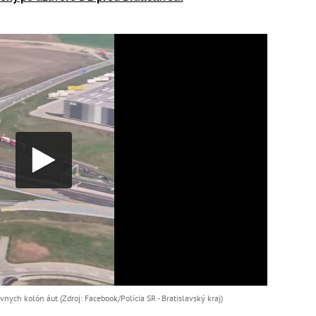
nych kolón áut (Zdroj: Facebook/Polícia SR - Bratislavský kraj)