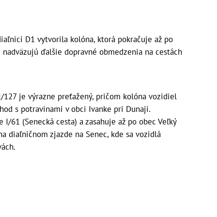
iaľnici D1 vytvorila kolóna, ktorá pokračuje až po
iu nadväzujú ďalšie dopravné obmedzenia na cestách
I/127 je výrazne preťažený, pričom kolóna vozidiel
hod s potravinami v obci Ivanke pri Dunaji.
e I/61 (Senecká cesta) a zasahuje až po obec Veľký
na diaľničnom zjazde na Senec, kde sa vozidlá
vách.