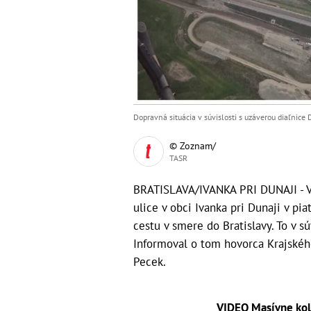
Dopravná situácia v súvislosti s uzáverou diaľnice D
© Zoznam/
TASR
BRATISLAVA/IVANKA PRI DUNAJI - Vo
ulice v obci Ivanka pri Dunaji v p
cestu v smere do Bratislavy. To v s
Informoval o tom hovorca Krajského
Pecek.
VIDEO Masívne kol