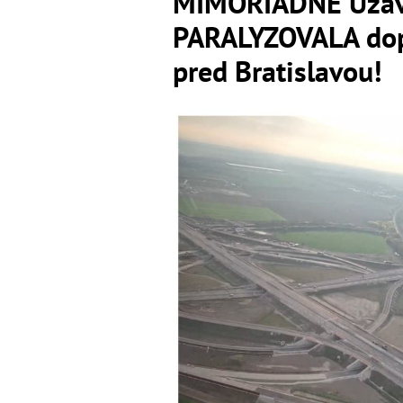
MIMORIADNE Uzáv
PARALYZOVALA dop
pred Bratislavou!