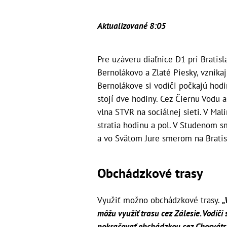
Aktualizované 8:05
Pre uzáveru diaľnice D1 pri Brati
Bernolákovo a Zlaté Piesky, vznikaj
Bernolákove si vodiči počkajú hodi
stojí dve hodiny. Cez Čiernu Vodu a
vlna STVR na sociálnej sieti. V Mal
stratia hodinu a pol. V Studenom s
a vo Svätom Jure smerom na Bratisl
Obchádzkové trasy
Využiť možno obchádzkové trasy.
„
môžu využiť trasu cez Zálesie. Vodič
pokračovať obchádzkou cez Chorváts