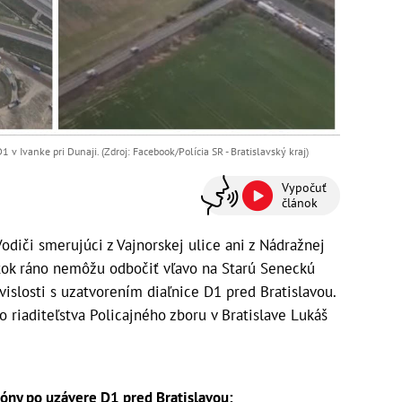
1 v Ivanke pri Dunaji. (Zdroj: Facebook/Polícia SR - Bratislavský kraj)
Vypočuť
článok
diči smerujúci z Vajnorskej ulice ani z Nádražnej
iatok ráno nemôžu odbočiť vľavo na Starú Seneckú
úvislosti s uzatvorením diaľnice D1 pred Bratislavou.
 riaditeľstva Policajného zboru v Bratislave Lukáš
óny po uzávere D1 pred Bratislavou: