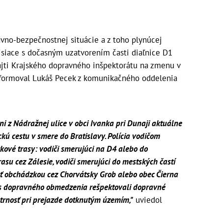
vno-bezpečnostnej situácie a z toho plynúcej
isiace s dočasným uzatvorením časti diaľnice D1
ajti Krajského dopravného inšpektorátu na zmenu v
informoval Lukáš Pecek z komunikačného oddelenia
ani z Nádražnej ulice v obci Ivanka pri Dunaji aktuálne
kú cestu v smere do Bratislavy.
Polícia vodičom
kové trasy:
vodiči smerujúci na D4 alebo do
asu cez Zálesie,
vodiči smerujúci do mestských častí
ť obchádzkou cez Chorvátsky Grob alebo obec Čierna
as dopravného obmedzenia rešpektovali dopravné
patrnosť pri prejazde dotknutým územím,"
uviedol