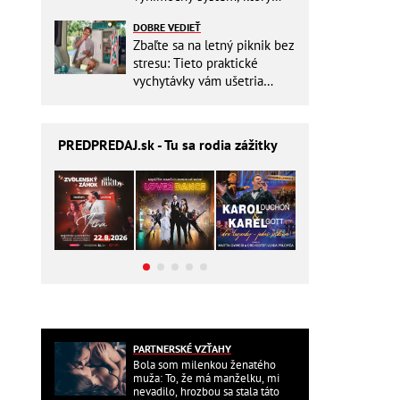
ešte aj šetrí náklady
DOBRE VEDIEŤ
Zbaľte sa na letný piknik bez
stresu: Tieto praktické
vychytávky vám ušetria
miesto v batohu!
PREDPREDAJ
.sk - Tu sa rodia zážitky
PARTNERSKÉ VZŤAHY
Bola som milenkou ženatého
muža: To, že má manželku, mi
nevadilo, hrozbou sa stala táto