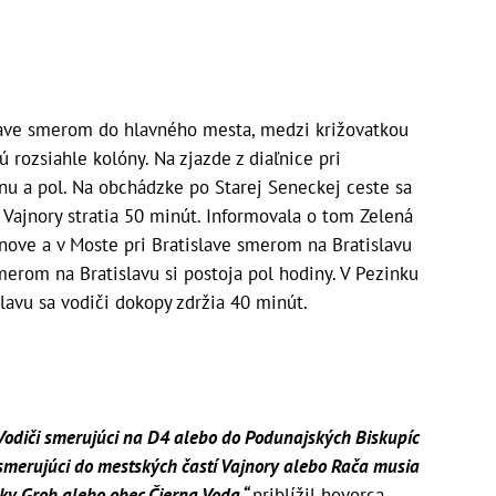
slave smerom do hlavného mesta, medzi križovatkou
ú rozsiahle kolóny. Na zjazde z diaľnice pri
nu a pol. Na obchádzke po Starej Seneckej ceste sa
 Vajnory stratia 50 minút. Informovala o tom Zelená
inove a v Moste pri Bratislave smerom na Bratislavu
merom na Bratislavu si postoja pol hodiny. V Pezinku
avu sa vodiči dokopy zdržia 40 minút.
Vodiči smerujúci na D4 alebo do Podunajských Biskupíc
i smerujúci do mestských častí Vajnory alebo Rača musia
ky Grob alebo obec Čierna Voda,“
priblížil hovorca.