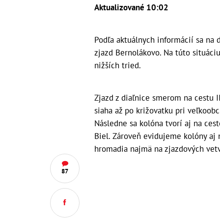
Aktualizované 10:02
Podľa aktuálnych informácií sa na d
zjazd Bernolákovo. Na túto situác
nižších tried.
Zjazd z diaľnice smerom na cestu I
siaha až po križovatku pri veľkoobc
Následne sa kolóna tvorí aj na cest
Biel. Zároveň evidujeme kolóny aj 
hromadia najmä na zjazdových vet
87