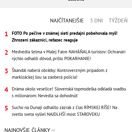
NAJČÍTANEJŠIE
3 DNI
TÝŽDEŇ
FOTO Po pečive v známej sieti predajní pobehovala myš!
Zhrození zákazníci, reťazec reaguje
Medvedia šelma v Malej Fatre NAHÁŇALA turistov: Ochranári
rýchlo odhalili dôvod, prišlo POKARHANIE!
Škandál naberá obrátky: Kontroverzným prípadom z
markizáckej šou sa zaoberá polícia!
Dráma okolo veselice! Slovenská topmodelka odkladá svadbu
s milionárom: Nevedia sa dohodnúť
Sucho na Dunaji odhalilo zázrak z čias RÍMSKEJ RÍŠE! Na
svetlo sveta vyšiel NAJDLHŠÍ most STAROVEKU
NAJNOVŠIE ČLÁNKY