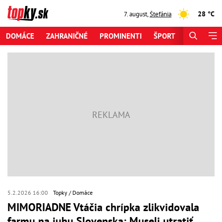
28 °C
7. august
,
Štefánia
DOMÁCE
ZAHRANIČNÉ
PROMINENTI
ŠPORT
ZAUJÍMAV
5.2.2026 16:00
Topky
Domáce
MIMORIADNE Vtáčia chrípka zlikvidovala
farmu na juhu Slovenska: Museli utratiť