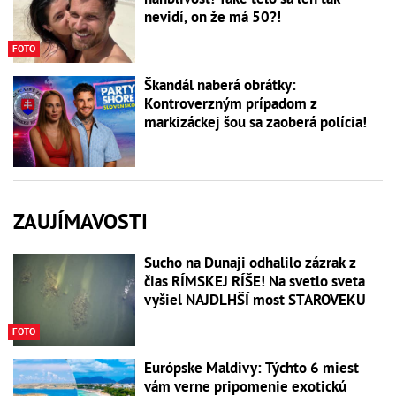
nevidí, on že má 50?!
FOTO
Škandál naberá obrátky:
Kontroverzným prípadom z
markizáckej šou sa zaoberá polícia!
ZAUJÍMAVOSTI
Sucho na Dunaji odhalilo zázrak z
čias RÍMSKEJ RÍŠE! Na svetlo sveta
vyšiel NAJDLHŠÍ most STAROVEKU
FOTO
Európske Maldivy: Týchto 6 miest
vám verne pripomenie exotickú