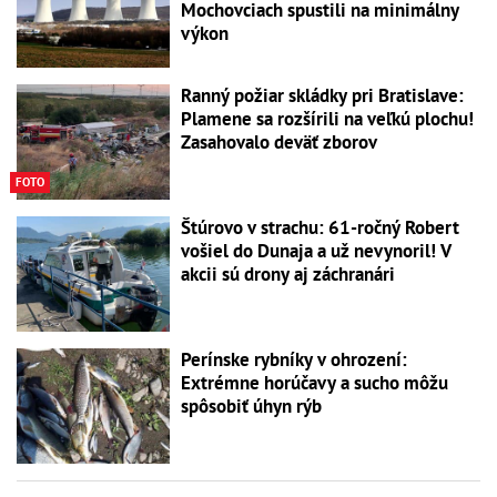
Mochovciach spustili na minimálny
výkon
Ranný požiar skládky pri Bratislave:
Plamene sa rozšírili na veľkú plochu!
Zasahovalo deväť zborov
FOTO
Štúrovo v strachu: 61-ročný Robert
vošiel do Dunaja a už nevynoril! V
akcii sú drony aj záchranári
Perínske rybníky v ohrození:
Extrémne horúčavy a sucho môžu
spôsobiť úhyn rýb