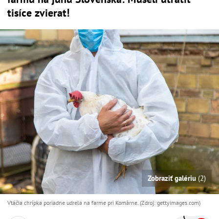
tisíce zvierat!
Zobraziť galériu
(2)
Vtáčia chrípka poriadne udrela na farme pri Komárne. (Zdroj: gettyimages.com)