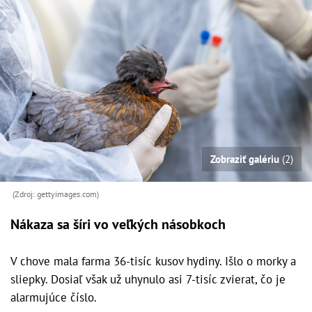
Zobraziť galériu
(2)
(Zdroj: gettyimages.com)
Nákaza sa šíri vo veľkých násobkoch
V chove mala farma 36-tisíc kusov hydiny. Išlo o morky a
sliepky. Dosiaľ však už uhynulo asi 7-tisíc zvierat, čo je
alarmujúce číslo.