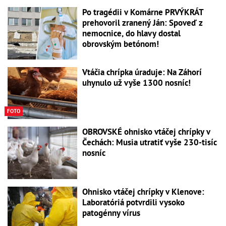
Po tragédii v Komárne PRVÝKRÁT
prehovoril zranený Ján: Spoveď z
nemocnice, do hlavy dostal
obrovským betónom!
Vtáčia chrípka úraduje: Na Záhorí
uhynulo už vyše 1300 nosníc!
FOTO
OBROVSKÉ ohnisko vtáčej chrípky v
Čechách: Musia utratiť vyše 230-tisíc
nosníc
Ohnisko vtáčej chrípky v Klenove:
Laboratóriá potvrdili vysoko
patogénny vírus