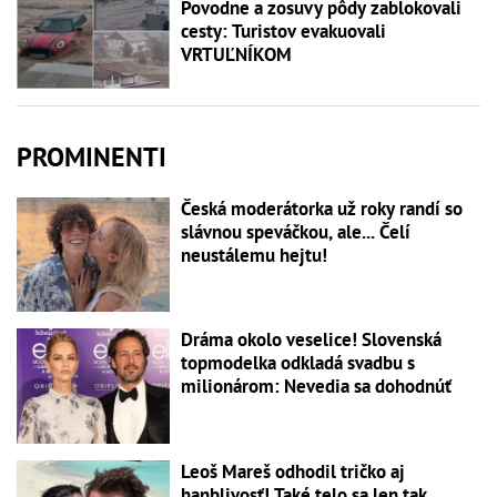
Povodne a zosuvy pôdy zablokovali
cesty: Turistov evakuovali
VRTUĽNÍKOM
PROMINENTI
Česká moderátorka už roky randí so
slávnou speváčkou, ale... Čelí
neustálemu hejtu!
Dráma okolo veselice! Slovenská
topmodelka odkladá svadbu s
milionárom: Nevedia sa dohodnúť
Leoš Mareš odhodil tričko aj
hanblivosť! Také telo sa len tak