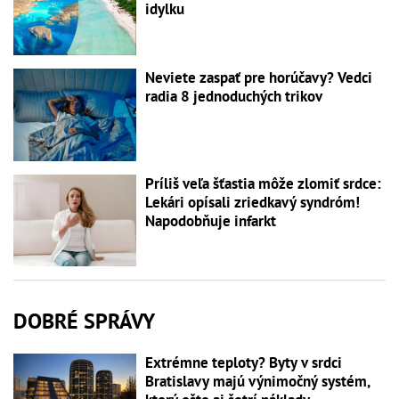
idylku
Neviete zaspať pre horúčavy? Vedci
radia 8 jednoduchých trikov
Príliš veľa šťastia môže zlomiť srdce:
Lekári opísali zriedkavý syndróm!
Napodobňuje infarkt
DOBRÉ SPRÁVY
Extrémne teploty? Byty v srdci
Bratislavy majú výnimočný systém,