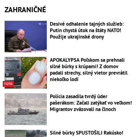
ZAHRANIČNÉ
Desivé odhalenie tajných služieb:
Putin chystá útok na štáty NATO!
Použije ukrajinské drony
APOKALYPSA Poľskom sa prehnali
silné búrky s krúpami! Z domov
padali strechy, silný vietor prevrátil
niekoľko lodí
FOTO
Polícia zasadila tvrdý úder
pašerákom: Začali zatýkať vo veľkom!
Migrantov zväzovali na člnoch
Silné búrky SPUSTOŠILI Rakúsko!