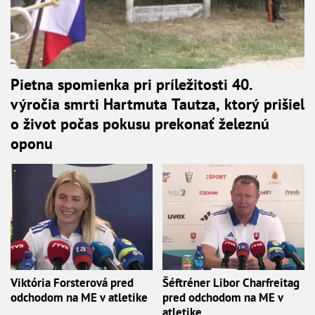
Pietna spomienka pri príležitosti 40.
výročia smrti Hartmuta Tautza, ktorý prišiel
o život počas pokusu prekonať železnú
oponu
Viktória Forsterová pred
Šéftréner Libor Charfreitag
odchodom na ME v atletike
pred odchodom na ME v
atletike