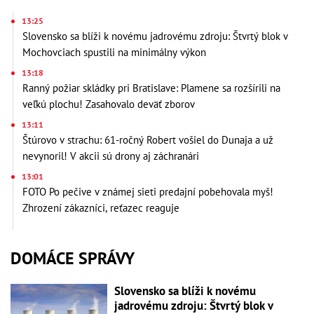
13:25
Slovensko sa blíži k novému jadrovému zdroju: Štvrtý blok v
Mochovciach spustili na minimálny výkon
13:18
Ranný požiar skládky pri Bratislave: Plamene sa rozšírili na
veľkú plochu! Zasahovalo deväť zborov
13:11
Štúrovo v strachu: 61-ročný Robert vošiel do Dunaja a už
nevynoril! V akcii sú drony aj záchranári
13:01
FOTO Po pečive v známej sieti predajní pobehovala myš!
Zhrození zákazníci, reťazec reaguje
DOMÁCE SPRÁVY
Slovensko sa blíži k novému
jadrovému zdroju: Štvrtý blok v