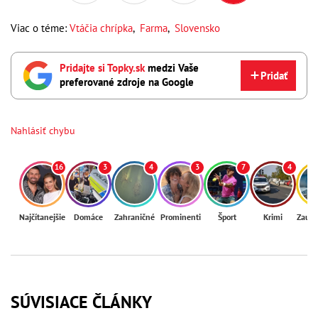
Viac o téme:
Vtáčia chrípka
,
Farma
,
Slovensko
Pridajte si Topky.sk
medzi Vaše
Pridať
preferované zdroje na Google
Nahlásiť chybu
16
3
4
3
7
4
Najčítanejšie
Domáce
Zahraničné
Prominenti
Šport
Krimi
Zaují
SÚVISIACE ČLÁNKY