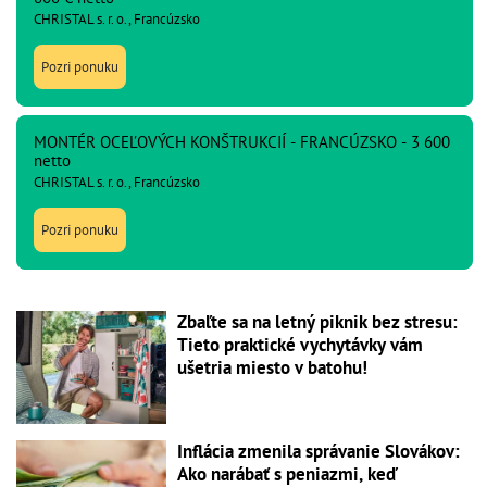
CHRISTAL s. r. o., Francúzsko
Pozri ponuku
MONTÉR OCEĽOVÝCH KONŠTRUKCIÍ - FRANCÚZSKO - 3 600
netto
CHRISTAL s. r. o., Francúzsko
Pozri ponuku
Zbaľte sa na letný piknik bez stresu:
Tieto praktické vychytávky vám
ušetria miesto v batohu!
Inflácia zmenila správanie Slovákov:
Ako narábať s peniazmi, keď