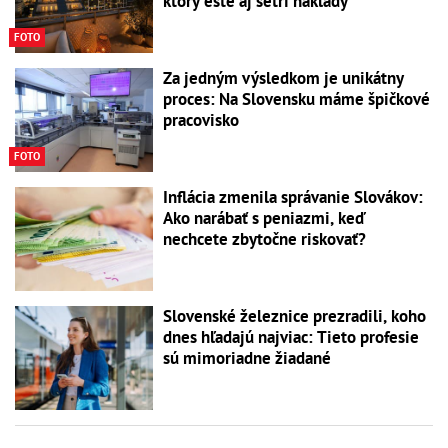
ktorý ešte aj šetrí náklady
FOTO
Za jedným výsledkom je unikátny
proces: Na Slovensku máme špičkové
pracovisko
FOTO
Inflácia zmenila správanie Slovákov:
Ako narábať s peniazmi, keď
nechcete zbytočne riskovať?
Slovenské železnice prezradili, koho
dnes hľadajú najviac: Tieto profesie
sú mimoriadne žiadané