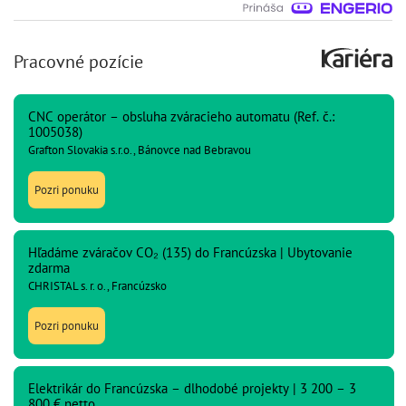
Pracovné pozície
CNC operátor – obsluha zváracieho automatu (Ref. č.:
1005038)
Grafton Slovakia s.r.o., Bánovce nad Bebravou
Pozri ponuku
Hľadáme zváračov CO₂ (135) do Francúzska | Ubytovanie
zdarma
CHRISTAL s. r. o., Francúzsko
Pozri ponuku
Elektrikár do Francúzska – dlhodobé projekty | 3 200 – 3
800 € netto