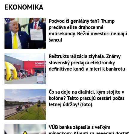
EKONOMIKA
Podvod či geniálny ťah? Trump
predáva elite drahocenné
milisekundy. Bežní investori nemajú
šancu!
Reštrukturalizácia zlyhala. Známy
slovenský predajca elektroniky
definitívne končí a mieri k bankrotu
Čo sa deje na diaľnici, kým stojíte v
kolóne? Takto pracujú cestári počas
letnej údržby! (foto)
VÚB banka zápasila s veľkým
výpadkom: Klienti sa nevedeli dostať