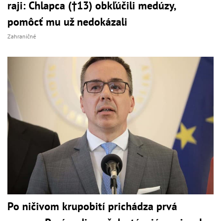
raji: Chlapca (†13) obkľúčili medúzy,
pomôcť mu už nedokázali
Zahraničné
Po ničivom krupobití prichádza prvá