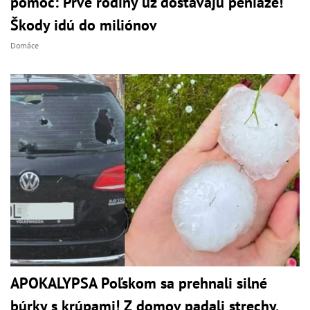
pomoc: Prvé rodiny už dostávajú peniaze!
Škody idú do miliónov
Domáce
APOKALYPSA Poľskom sa prehnali silné
búrky s krúpami! Z domov padali strechy,