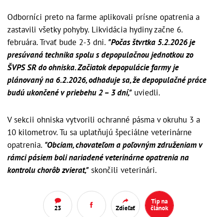
Odborníci preto na farme aplikovali prísne opatrenia a
zastavili všetky pohyby. Likvidácia hydiny začne 6.
februára. Trvať bude 2-3 dni.
"Počas štvrtka 5.2.2026 je
presúvaná technika spolu s depopulačnou jednotkou zo
ŠVPS SR do ohniska. Začiatok depopulácie farmy je
plánovaný na 6.2.2026, odhaduje sa, že depopulačné práce
budú ukončené v priebehu 2 – 3 dní,"
uviedli.
V sekcii ohniska vytvorili ochranné pásma v okruhu 3 a
10 kilometrov. Tu sa uplatňujú špeciálne veterinárne
opatrenia.
"Obciam, chovateľom a poľovným združeniam v
rámci pásiem boli nariadené veterinárne opatrenia na
kontrolu chorôb zvierat,"
skončili veterinári.
Tip na
23
Zdieľať
článok