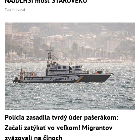
NAJDLHŠÍ most STAROVEKU
Zaujímavosti
Polícia zasadila tvrdý úder pašerákom:
Začali zatýkať vo veľkom! Migrantov
zväzovali na člnoch