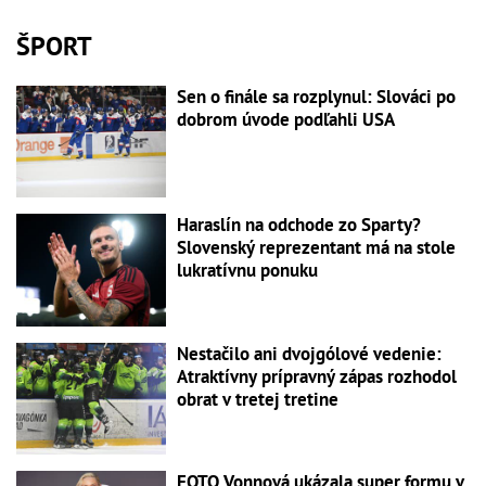
ŠPORT
Sen o finále sa rozplynul: Slováci po
dobrom úvode podľahli USA
Haraslín na odchode zo Sparty?
Slovenský reprezentant má na stole
lukratívnu ponuku
Nestačilo ani dvojgólové vedenie:
Atraktívny prípravný zápas rozhodol
obrat v tretej tretine
FOTO Vonnová ukázala super formu v