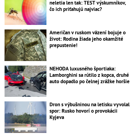
neletia len tak: TEST výskumníkov,
čo ich priťahujú najviac?
Američan v ruskom väzení bojuje o
život: Rodina žiada jeho okamžité
prepustenie!
NEHODA luxusného športiaka:
Lamborghini sa rútilo z kopca, druhé
auto dopadlo po čelnej zrážke horšie
Dron s výbušninou na letisku vyvolal
spor: Rusko hovorí o provokácii
Kyjeva