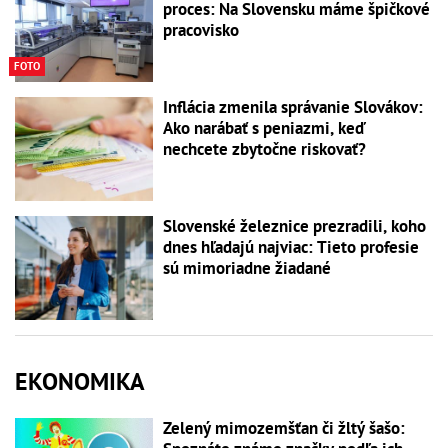
proces: Na Slovensku máme špičkové
pracovisko
FOTO
Inflácia zmenila správanie Slovákov:
Ako narábať s peniazmi, keď
nechcete zbytočne riskovať?
Slovenské železnice prezradili, koho
dnes hľadajú najviac: Tieto profesie
sú mimoriadne žiadané
EKONOMIKA
Zelený mimozemšťan či žltý šašo: