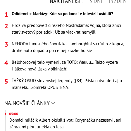
NAJČÍTANEJŠIE
3 DNI
TÝŽDEŇ
Odídenci z Markízy: Kde sa po konci v televízii usídlili?
Hrozivá predpoveď čínskeho Nostradama: Vojna, ktorá zničí
starý svetový poriadok! Už sa viackrát nemýlil
NEHODA luxusného športiaka: Lamborghini sa rútilo z kopca,
druhé auto dopadlo po čelnej zrážke horšie
Belohorcovej telo vymenil za TOTO: Wauuu... Takto vyzerá
Hájkova nová láska v bikinách!
ŤAŽKÝ OSUD slovenskej legendy (†84): Prišla o dve deti aj o
manžela... Zomrela OPUSTENÁ!
NAJNOVŠIE ČLÁNKY
05:00
Domáci miláčik Albert okúsil život: Korytnačku nezastavil ani
záhradný plot, utiekla do lesa