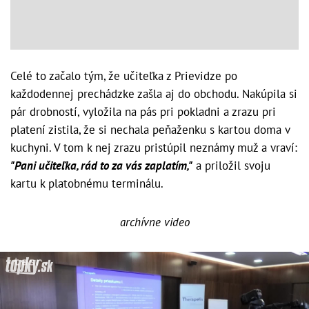
Celé to začalo tým, že učiteľka z Prievidze po
každodennej prechádzke zašla aj do obchodu. Nakúpila si
pár drobností, vyložila na pás pri pokladni a zrazu pri
platení zistila, že si nechala peňaženku s kartou doma v
kuchyni. V tom k nej zrazu pristúpil neznámy muž a vraví:
"Pani učiteľka, rád to za vás zaplatím,"
a priložil svoju
kartu k platobnému terminálu.
archívne video