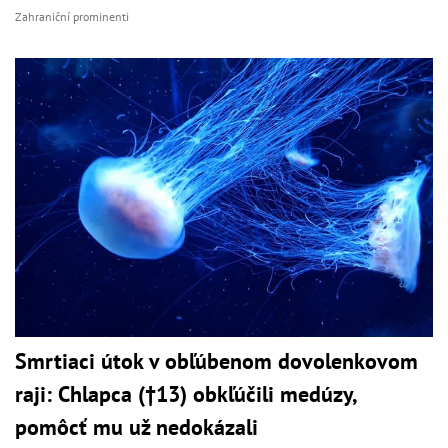
Zahraniční prominenti
Smrtiaci útok v obľúbenom dovolenkovom
raji: Chlapca (†13) obkľúčili medúzy,
pomôcť mu už nedokázali