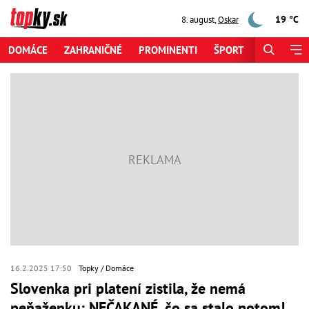
19 °C
8. august
,
Oskar
DOMÁCE
ZAHRANIČNÉ
PROMINENTI
ŠPORT
ZAUJÍMAV
16.2.2025 17:50
Topky
Domáce
Slovenka pri platení zistila, že nemá
peňaženku: NEČAKANÉ, čo sa stalo potom!