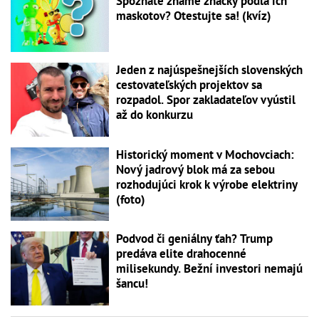
Spoznáte známe značky podľa ich
maskotov? Otestujte sa! (kvíz)
Jeden z najúspešnejších slovenských
cestovateľských projektov sa
rozpadol. Spor zakladateľov vyústil
až do konkurzu
Historický moment v Mochovciach:
Nový jadrový blok má za sebou
rozhodujúci krok k výrobe elektriny
(foto)
Podvod či geniálny ťah? Trump
predáva elite drahocenné
milisekundy. Bežní investori nemajú
šancu!