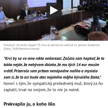
Prieskum: Na druhý stupeň VŠ chce do zahraničia odísť až 42 percent študentov
(Zdroj: TASR/Martina Kriková)
"Krvi by sa vo mne nikto nedorezal. Začala som hapkať, že to
takto nejde, že nebývam ďaleko, že mu tých 14 eur musím
vrátiť. Prizerala som pritom nenápadne naňho a myslela
som si, že to asi bude otec nejakého môjho bývalého žiaka,"
hovorí s tým, že sympatický prešedivelý muž, ktorý za ňu
zaplatil, trval na svojom, že to nie je nutné.
Prekvapilo ju, o koho išlo