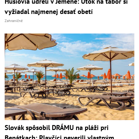
Húsíovia udreli v Jemene: Útok na tábor si
vyžiadal najmenej desať obetí
Zahraničné
Slovák spôsobil DRÁMU na pláži pri
Benátkach: Plavčíci neverili vlastným