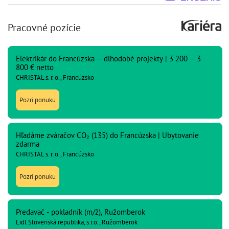
Pracovné pozície
Elektrikár do Francúzska – dlhodobé projekty | 3 200 – 3
800 € netto
CHRISTAL s. r. o., Francúzsko
Pozri ponuku
Hľadáme zváračov CO₂ (135) do Francúzska | Ubytovanie
zdarma
CHRISTAL s. r. o., Francúzsko
Pozri ponuku
Predavač - pokladník (m/ž), Ružomberok
Lidl Slovenská republika, s.r.o., Ružomberok