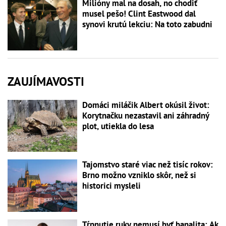
Milióny mal na dosah, no chodiť
musel pešo! Clint Eastwood dal
synovi krutú lekciu: Na toto zabudni
ZAUJÍMAVOSTI
Domáci miláčik Albert okúsil život:
Korytnačku nezastavil ani záhradný
plot, utiekla do lesa
Tajomstvo staré viac než tisíc rokov:
Brno možno vzniklo skôr, než si
historici mysleli
Tŕpnutie ruky nemusí byť banalita: Ak