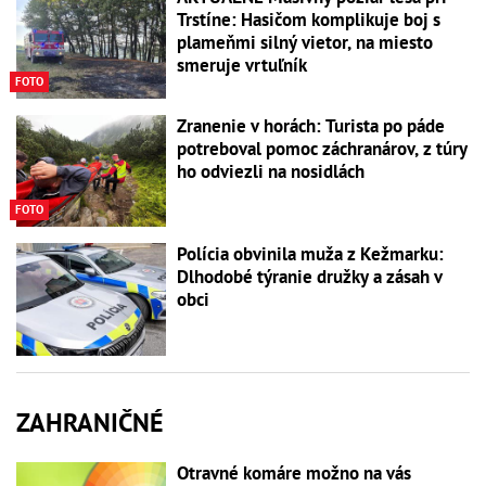
Trstíne: Hasičom komplikuje boj s
plameňmi silný vietor, na miesto
smeruje vrtuľník
FOTO
Zranenie v horách: Turista po páde
potreboval pomoc záchranárov, z túry
ho odviezli na nosidlách
FOTO
Polícia obvinila muža z Kežmarku:
Dlhodobé týranie družky a zásah v
obci
ZAHRANIČNÉ
Otravné komáre možno na vás