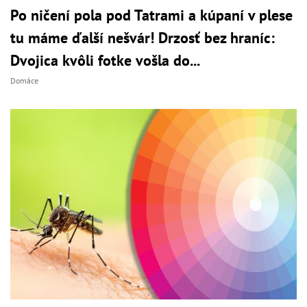
Po ničení pola pod Tatrami a kúpaní v plese
tu máme ďalší nešvár! Drzosť bez hraníc:
Dvojica kvôli fotke vošla do...
Domáce