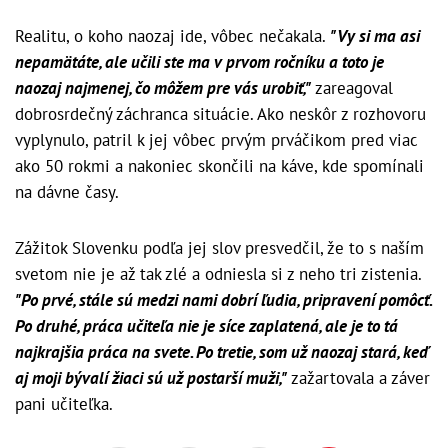
Realitu, o koho naozaj ide, vôbec nečakala.
"Vy si ma asi
nepamätáte, ale učili ste ma v prvom ročníku a toto je
naozaj najmenej, čo môžem pre vás urobiť,"
zareagoval
dobrosrdečný záchranca situácie. Ako neskôr z rozhovoru
vyplynulo, patril k jej vôbec prvým prváčikom pred viac
ako 50 rokmi a nakoniec skončili na káve, kde spomínali
na dávne časy.
Zážitok Slovenku podľa jej slov presvedčil, že to s naším
svetom nie je až tak zlé a odniesla si z neho tri zistenia.
"Po prvé, stále sú medzi nami dobrí ľudia, pripravení pomôcť.
Po druhé, práca učiteľa nie je síce zaplatená, ale je to tá
najkrajšia práca na svete. Po tretie, som už naozaj stará, keď
aj moji bývalí žiaci sú už postarší muži,"
zažartovala a záver
pani učiteľka.