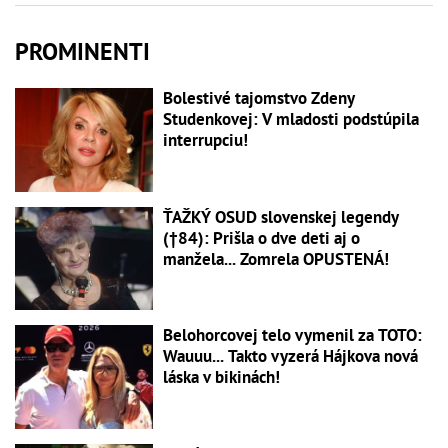
PROMINENTI
Bolestivé tajomstvo Zdeny
Studenkovej: V mladosti podstúpila
interrupciu!
ŤAŽKÝ OSUD slovenskej legendy
(†84): Prišla o dve deti aj o
manžela... Zomrela OPUSTENÁ!
Belohorcovej telo vymenil za TOTO:
Wauuu... Takto vyzerá Hájkova nová
láska v bikinách!