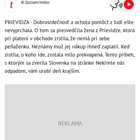
© Zoznam/mKov
PRIEVIDZA - Dobrosrdečnosť a ochota pomôcť z ľudí ešte
nevyprchala. O tom sa presvedčila žena z Prievidze, ktorá
pri platení v obchode zistila, že nemá pri sebe
peňaženku. Neznámy muž jej nákup ihneď zaplatil. Keď
zistila, o koho ide, zostala milo prekvapená. Tento príbeh,
s ktorým sa zverila Slovenka na stránke Nekŕmte nás
odpadom, vám urobí deň krajším.