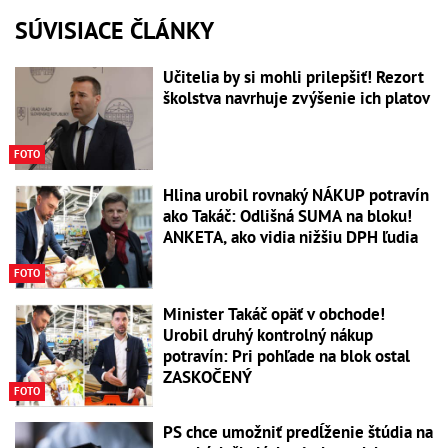
SÚVISIACE ČLÁNKY
Učitelia by si mohli prilepšiť! Rezort
školstva navrhuje zvýšenie ich platov
FOTO
Hlina urobil rovnaký NÁKUP potravín
ako Takáč: Odlišná SUMA na bloku!
ANKETA, ako vidia nižšiu DPH ľudia
FOTO
Minister Takáč opäť v obchode!
Urobil druhý kontrolný nákup
potravín: Pri pohľade na blok ostal
ZASKOČENÝ
FOTO
PS chce umožniť predĺženie štúdia na