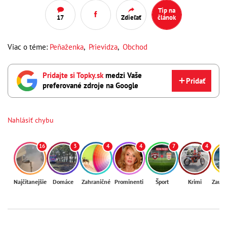
Tip na
17
Zdieľať
článok
Viac o téme:
Peňaženka
,
Prievidza
,
Obchod
Pridajte si Topky.sk
medzi Vaše
Pridať
preferované zdroje na Google
Nahlásiť chybu
16
3
4
4
7
4
Najčítanejšie
Domáce
Zahraničné
Prominenti
Šport
Krimi
Zaují