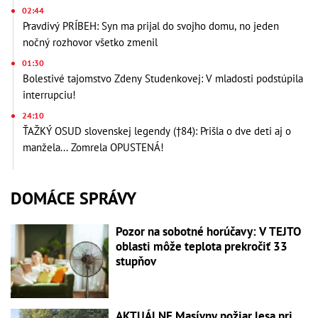
02:44
Pravdivý PRÍBEH: Syn ma prijal do svojho domu, no jeden
nočný rozhovor všetko zmenil
01:30
Bolestivé tajomstvo Zdeny Studenkovej: V mladosti podstúpila
interrupciu!
24:10
ŤAŽKÝ OSUD slovenskej legendy (†84): Prišla o dve deti aj o
manžela... Zomrela OPUSTENÁ!
DOMÁCE SPRÁVY
Pozor na sobotné horúčavy: V TEJTO
oblasti môže teplota prekročiť 33
stupňov
AKTUÁLNE Masívny požiar lesa pri