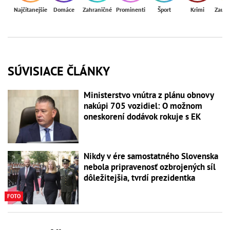
Najčítanejšie
Domáce
Zahraničné
Prominenti
Šport
Krimi
Zaují
SÚVISIACE ČLÁNKY
Ministerstvo vnútra z plánu obnovy
nakúpi 705 vozidiel: O možnom
oneskorení dodávok rokuje s EK
Nikdy v ére samostatného Slovenska
nebola pripravenosť ozbrojených síl
dôležitejšia, tvrdí prezidentka
FOTO