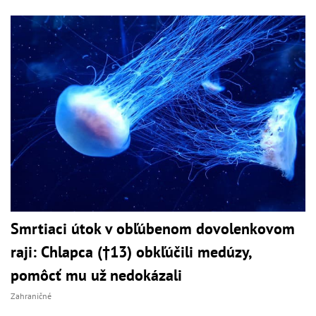
Smrtiaci útok v obľúbenom dovolenkovom
raji: Chlapca (†13) obkľúčili medúzy,
pomôcť mu už nedokázali
Zahraničné