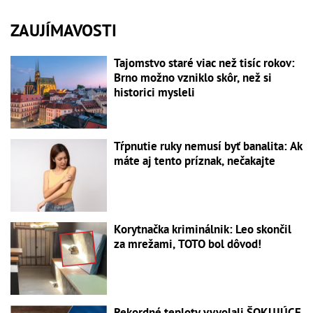
ZAUJÍMAVOSTI
Tajomstvo staré viac než tisíc rokov:
Brno možno vzniklo skôr, než si
historici mysleli
Tŕpnutie ruky nemusí byť banalita: Ak
máte aj tento príznak, nečakajte
Korytnačka kriminálnik: Leo skončil
za mrežami, TOTO bol dôvod!
Rekordné teploty vyvolali ŠOKUJÚCE