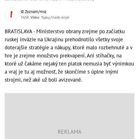
© Zoznam/msz
TASR,
Video
: Topky/Vlado Anjel
BRATISLAVA - Ministerstvo obrany zrejme po začiatku
ruskej invázie na Ukrajinu prehodnotilo všetky svoje
doterajšie stratégie a nákupy, ktoré malo rozbehnuté a v
hre je zrejme množstvo prekvapení. Ani stíhačky, na
ktoré už čakáme nejaký ten piatok nemusia byť výnimkou
a vraj je tu aj možnosť, že skončíme s úplne inými
strojmi, než aké už boli avizované.