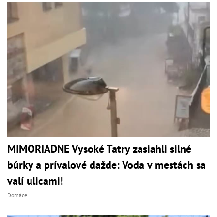
MIMORIADNE Vysoké Tatry zasiahli silné
búrky a prívalové dažde: Voda v mestách sa
valí ulicami!
Domáce