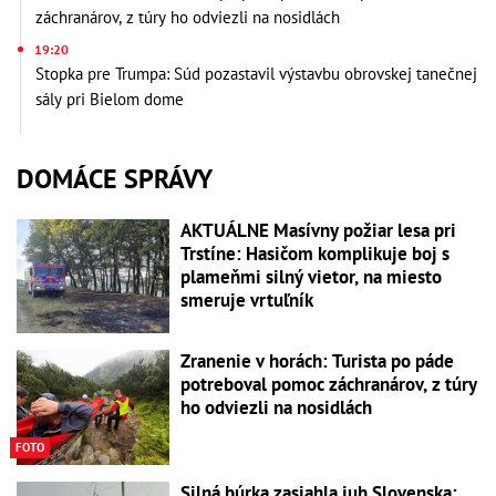
záchranárov, z túry ho odviezli na nosidlách
19:20
Stopka pre Trumpa: Súd pozastavil výstavbu obrovskej tanečnej
sály pri Bielom dome
DOMÁCE SPRÁVY
AKTUÁLNE Masívny požiar lesa pri
Trstíne: Hasičom komplikuje boj s
plameňmi silný vietor, na miesto
smeruje vrtuľník
Zranenie v horách: Turista po páde
potreboval pomoc záchranárov, z túry
ho odviezli na nosidlách
FOTO
Silná búrka zasiahla juh Slovenska: