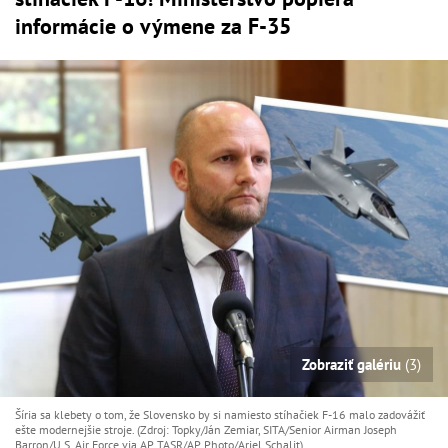
informácie o výmene za F-35
Zobraziť galériu
(3)
Šíria sa klebety o tom, že Slovensko by si namiesto stíhačiek F-16 malo zadovážiť
ešte modernejšie stroje. (Zdroj: Topky/Ján Zemiar, SITA/Senior Airman Joseph
Barron/U.S. Air Force via AP, TASR/AP Photo/Ariel Schalit)