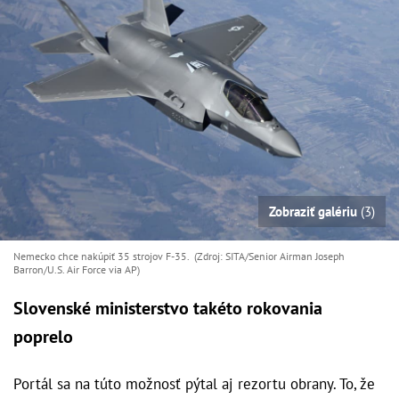
Zobraziť galériu
(3)
Nemecko chce nakúpiť 35 strojov F-35. (Zdroj: SITA/Senior Airman Joseph
Barron/U.S. Air Force via AP)
Slovenské ministerstvo takéto rokovania
poprelo
Portál sa na túto možnosť pýtal aj rezortu obrany. To, že