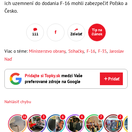
ich uzemnení do dodania F-16 mohli zabezpečiť Poľsko a
Česko.
Tip na
111
Zdieľať
článok
Viac o téme:
Ministerstvo obrany
,
Stíhačky
,
F-16
,
F-35
,
Jaroslav
Naď
Pridajte si Topky.sk
medzi Vaše
Pridať
preferované zdroje na Google
Nahlásiť chybu
16
3
6
6
7
2