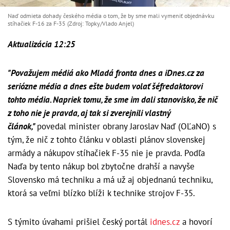
Naď odmieta dohady českého média o tom, že by sme mali vymeniť objednávku
stíhačiek F-16 za F-35 (Zdroj: Topky/Vlado Anjel)
Aktualizácia 12:25
"Považujem médiá ako Mladá fronta dnes a iDnes.cz za
seriózne média a dnes ešte budem volať šéfredaktorovi
tohto média. Napriek tomu, že sme im dali stanovisko, že nič
z toho nie je pravda, aj tak si zverejnili vlastný
článok,"
povedal minister obrany Jaroslav Naď (OĽaNO) s
tým, že nič z tohto článku v oblasti plánov slovenskej
armády a nákupov stíhačiek F-35 nie je pravda. Podľa
Naďa by tento nákup bol zbytočne drahší a navyše
Slovensko má techniku a má už aj objednanú techniku,
ktorá sa veľmi blízko blíži k technike strojov F-35.
S týmito úvahami prišiel český portál
idnes.cz
a hovorí