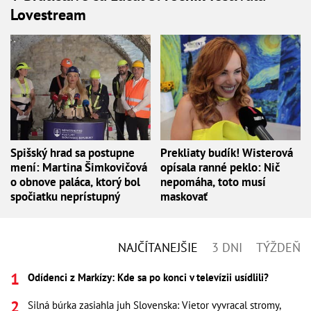
Lovestream
Spišský hrad sa postupne
Prekliaty budík! Wisterová
mení: Martina Šimkovičová
opísala ranné peklo: Nič
o obnove paláca, ktorý bol
nepomáha, toto musí
spočiatku neprístupný
maskovať
NAJČÍTANEJŠIE
3 DNI
TÝŽDEŇ
Odídenci z Markízy: Kde sa po konci v televízii usídlili?
Silná búrka zasiahla juh Slovenska: Vietor vyvracal stromy,