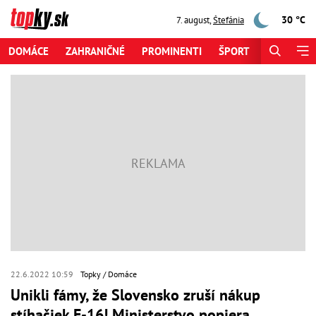
30 °C
7. august
,
Štefánia
DOMÁCE
ZAHRANIČNÉ
PROMINENTI
ŠPORT
ZAUJÍMAV
22.6.2022 10:59
Topky
Domáce
Unikli fámy, že Slovensko zruší nákup
stíhačiek F-16! Ministerstvo popiera