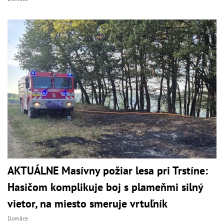
AKTUÁLNE Masívny požiar lesa pri Trstíne:
Hasičom komplikuje boj s plameňmi silný
vietor, na miesto smeruje vrtuľník
Domáce