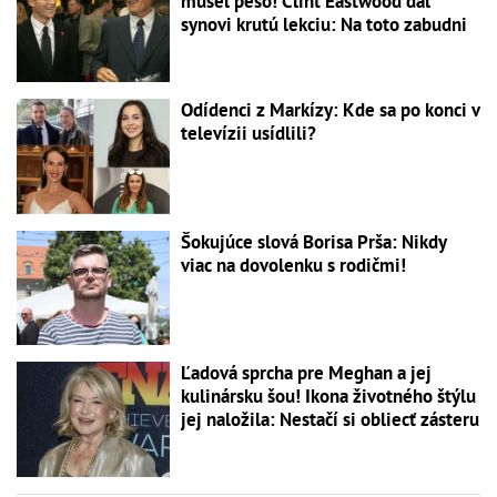
musel pešo! Clint Eastwood dal
synovi krutú lekciu: Na toto zabudni
Odídenci z Markízy: Kde sa po konci v
televízii usídlili?
Šokujúce slová Borisa Prša: Nikdy
viac na dovolenku s rodičmi!
Ľadová sprcha pre Meghan a jej
kulinársku šou! Ikona životného štýlu
jej naložila: Nestačí si obliecť zásteru