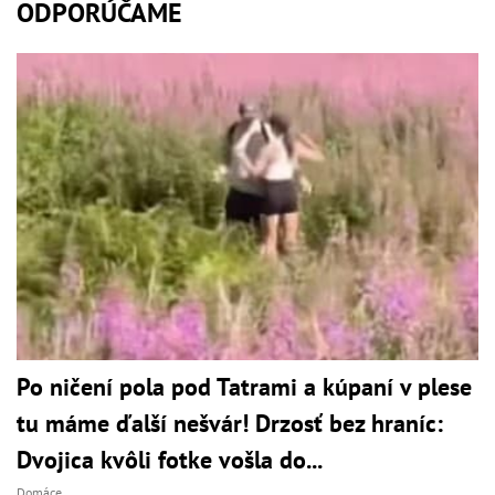
ODPORÚČAME
Po ničení pola pod Tatrami a kúpaní v plese
tu máme ďalší nešvár! Drzosť bez hraníc:
Dvojica kvôli fotke vošla do...
Domáce