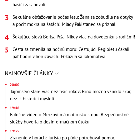
hasiči zasahovali
Sexuálne obťažovanie počas letu: Žena sa zobudila na dotyky
a pocit mokra na šatách! Mladý Pakistanec sa priznal
Šokujúce slová Borisa Prša: Nikdy viac na dovolenku s rodičmi!
Cesta sa zmenila na nočnú moru: Cestujúci RegioJetu čakali
päť hodín v horúčavách! Pokazila sa lokomotíva
NAJNOVŠIE ČLÁNKY
20:00
Tajomstvo staré viac než tisíc rokov: Brno možno vzniklo skôr,
než si historici mysleli
19:46
Falošné video o Merzovi má mať ruskú stopu: Bezpečnostné
služby hovoria o dezinformačnom útoku
19:35
Zranenie v horách: Turista po páde potreboval pomoc