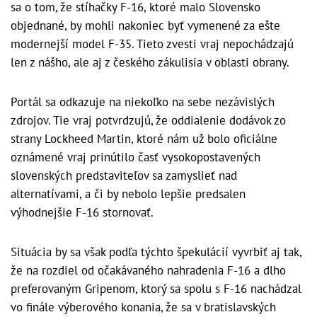
sa o tom, že stíhačky F-16, ktoré malo Slovensko
objednané, by mohli nakoniec byť vymenené za ešte
modernejší model F-35. Tieto zvesti vraj nepochádzajú
len z nášho, ale aj z českého zákulisia v oblasti obrany.
Portál sa odkazuje na niekoľko na sebe nezávislých
zdrojov. Tie vraj potvrdzujú, že oddialenie dodávok zo
strany Lockheed Martin, ktoré nám už bolo oficiálne
oznámené vraj prinútilo časť vysokopostavených
slovenských predstaviteľov sa zamyslieť nad
alternatívami, a či by nebolo lepšie predsalen
výhodnejšie F-16 stornovať.
Situácia by sa však podľa týchto špekulácií vyvrbiť aj tak,
že na rozdiel od očakávaného nahradenia F-16 a dlho
preferovaným Gripenom, ktorý sa spolu s F-16 nachádzal
vo finále výberového konania, že sa v bratislavských