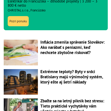
Elektrikár do Francúzska – dlhodobé projekty | 3 200 – 3
800 € netto
CHRISTAL s. r. o., Francúzsko
Pozri ponuku
Inflácia zmenila správanie Slovákov:
Ako narábať s peniazmi, keď
nechcete zbytočne riskovať?
Extrémne teploty? Byty v srdci
Bratislavy majú výnimočný systém,
ktorý ešte aj šetrí náklady
Zbaľte sa na letný piknik bez stresu:
Tieto praktické vychytávky vám