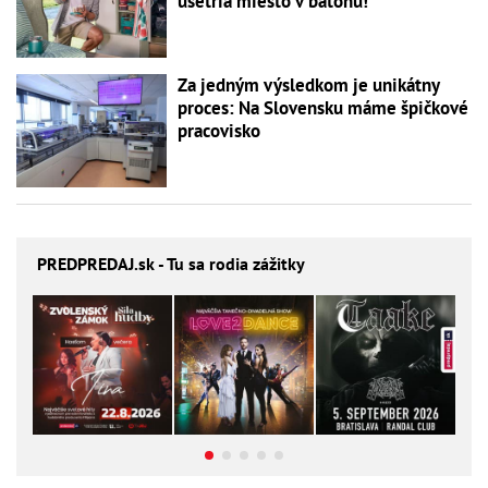
ušetria miesto v batohu!
Za jedným výsledkom je unikátny
proces: Na Slovensku máme špičkové
pracovisko
PREDPREDAJ
.sk - Tu sa rodia zážitky