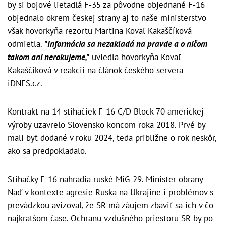
by si bojové lietadlá F-35 za pôvodne objednané F-16
objednalo okrem českej strany aj to naše ministerstvo
však hovorkyňa rezortu Martina Kovaľ Kakaščíková
odmietla.
"Informácia sa nezakladá na pravde a o ničom
takom ani nerokujeme,"
uviedla hovorkyňa Kovaľ
Kakaščíková v reakcii na článok českého servera
iDNES.cz.
Kontrakt na 14 stíhačiek F-16 C/D Block 70 americkej
výroby uzavrelo Slovensko koncom roka 2018. Prvé by
mali byť dodané v roku 2024, teda približne o rok neskôr,
ako sa predpokladalo.
Stíhačky F-16 nahradia ruské MiG-29. Minister obrany
Naď v kontexte agresie Ruska na Ukrajine i problémov s
prevádzkou avizoval, že SR má záujem zbaviť sa ich v čo
najkratšom čase. Ochranu vzdušného priestoru SR by po