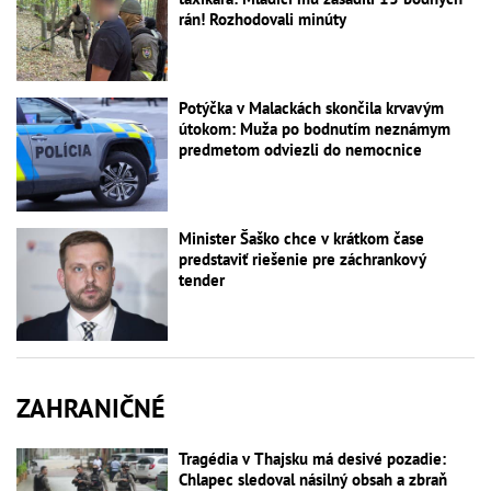
rán! Rozhodovali minúty
Potýčka v Malackách skončila krvavým
útokom: Muža po bodnutím neznámym
predmetom odviezli do nemocnice
Minister Šaško chce v krátkom čase
predstaviť riešenie pre záchrankový
tender
ZAHRANIČNÉ
Tragédia v Thajsku má desivé pozadie:
Chlapec sledoval násilný obsah a zbraň