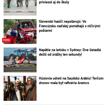
priniesol aj do školy
Slovenskí hasiči nepoľavujú: Vo
Francúzsku naďalej pomáhajú s ničivými
požiarmi
FOTO
Napätie na letisku v Sydney: Dve lietadlá
delili od zrážky len sekundy!
Húsíovia udreli na Saudskú Arábiu! Terčom
dronov mala byť rafinéria Aramco