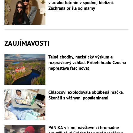
viac ako fotenie v spodnej bielizni:
Záchrana prišla od mamy
ZAUJÍMAVOSTI
Tajné chodby, nacistický výskum a
rozprávkový vzhľad: Príbeh hradu Czocha
neprestáva fascinovať
Chlapcovi explodovala obľúbená hračka.
Skončil s vážnymi popáleninami
PANIKA v kine, návštevníci hromadne