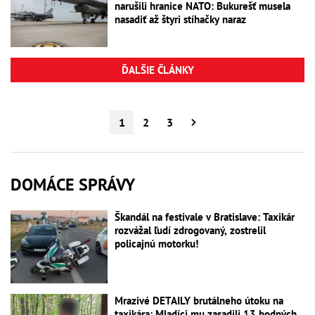
narušili hranice NATO: Bukurešť musela
nasadiť až štyri stíhačky naraz
ĎALŠIE ČLÁNKY
1
2
3
DOMÁCE SPRÁVY
Škandál na festivale v Bratislave: Taxikár
rozvážal ľudí zdrogovaný, zostrelil
policajnú motorku!
Mrazivé DETAILY brutálneho útoku na
taxikára: Mladíci mu zasadili 13 bodných