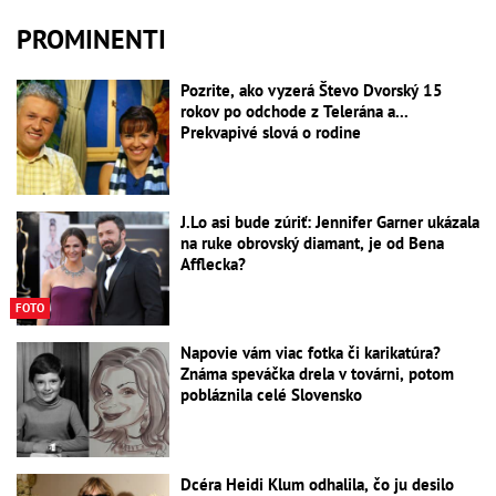
PROMINENTI
Pozrite, ako vyzerá Števo Dvorský 15
rokov po odchode z Telerána a...
Prekvapivé slová o rodine
J.Lo asi bude zúriť: Jennifer Garner ukázala
na ruke obrovský diamant, je od Bena
Afflecka?
FOTO
Napovie vám viac fotka či karikatúra?
Známa speváčka drela v továrni, potom
pobláznila celé Slovensko
Dcéra Heidi Klum odhalila, čo ju desilo