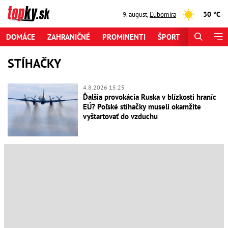
30 °C
9. august
,
Ľubomíra
DOMÁCE
ZAHRANIČNÉ
PROMINENTI
ŠPORT
ZAUJÍMAV
STÍHAČKY
4.8.2026 15:25
Ďalšia provokácia Ruska v blízkosti hraníc
EÚ? Poľské stíhačky museli okamžite
vyštartovať do vzduchu