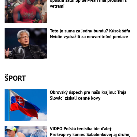
opustili sálu! Spider-Man mal problém s
vetrami
Toto je suma za jednu bundu? Kúsok šéfa
Nvidie vydražili za neuveriteľné peniaze
ŠPORT
Obrovský úspech pre našu krajinu: Traja
Slováci získali cenné kovy
VIDEO Poľská tenistka ide ďalej:
Prekvapivý koniec Sabalenkovej aj druhej