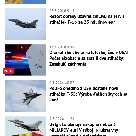
23.5.2026 9:15
Rezort obrany uzavrel zmluvu na servis
stíhačiek F-16 za 25 miliónov eur
18.5.2026 5:50
Dramatické chvíle na leteckej šou v USA!
Počas akrobacie sa zrazili dve stíhačky:
Zasahujú záchranári
FOTO
9.5.2026 15:57
Poľsko onedlho z USA dostane novú
stíhačku F-35: Výroba ďalších štyroch sa
končí
9.5.2026 11:29
Belgicko plánuje nákup rakiet za 3
MILIARDY eur! V súboji o lukratívny
kontrakt súperí s Holandskom