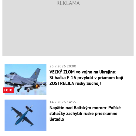
23.7.2026 20:00
VEĽKÝ ZLOM vo vojne na Ukrajine:
Stíhačka F-16 prvýkrát v priamom boji
ZOSTRELILA ruský Suchoj!
FOTO
14.7.2026 14:35
Napätie nad Baltským morom: Poľské
stíhačky zachytili ruské prieskumné
lietadlo