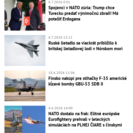
8.7.2026 0:01
Spojenci v NATO zúria: Trump chce
Turecku predať výnimočnú zbraň! Má
potešiť Erdogana
6.7.2026 13:12
Ruské lietadlo sa viackrát priblížilo k
britskej lietadlovej lodi v Nórskom mori
18.6.2026 12:06
Fínsko nakúpi pre stíhačky F‑35 americké
kĺzavé bomby GBU‑53 SDB II
4.6.2026 14:00
NATO dostalo na frak: Elitné európske
Eurofightery prehrali v leteckých
simuláciách na PLNEJ ČIARE s čínskymi