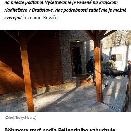
na mieste podľahol. Vyšetrovanie je vedené na krajskom
riaditeľstve v Bratislave, viac podrobností zatiaľ nie je možné
zverejniť,“
oznámil Kovařík.
(Zdroj: Topky/Maarty)
Böhmova smrť podľa Pellegriniho vzbudzuje