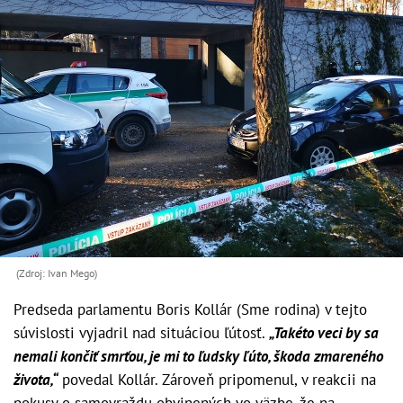
(Zdroj: Ivan Mego)
Predseda parlamentu Boris Kollár (Sme rodina) v tejto
súvislosti vyjadril nad situáciou ľútosť.
„Takéto veci by sa
nemali končiť smrťou, je mi to ľudsky ľúto, škoda zmareného
života,“
povedal Kollár. Zároveň pripomenul, v reakcii na
pokusy o samovraždu obvinených vo väzbe, že na