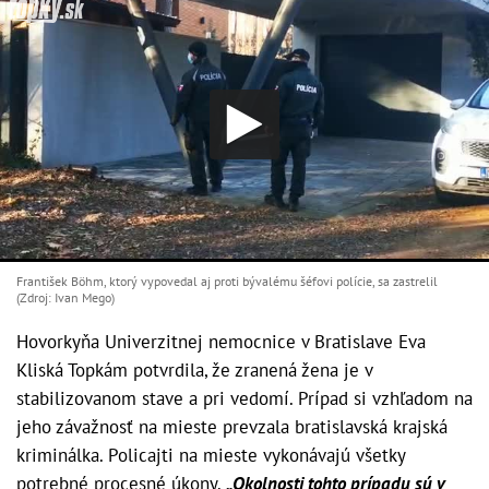
František Böhm, ktorý vypovedal aj proti bývalému šéfovi polície, sa zastrelil
(Zdroj: Ivan Mego)
Hovorkyňa Univerzitnej nemocnice v Bratislave Eva
Kliská Topkám potvrdila, že zranená žena je v
stabilizovanom stave a pri vedomí. Prípad si vzhľadom na
jeho závažnosť na mieste prevzala bratislavská krajská
kriminálka. Policajti na mieste vykonávajú všetky
potrebné procesné úkony.
„Okolnosti tohto prípadu sú v