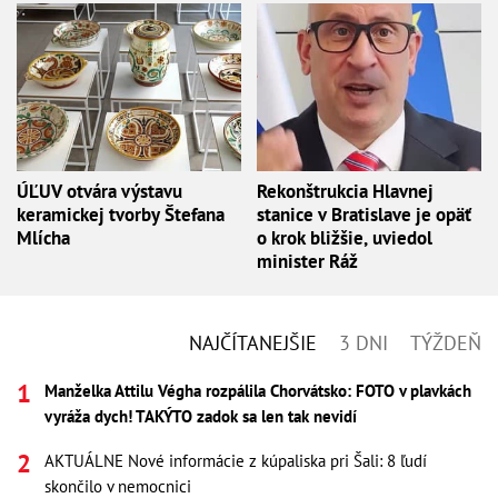
ÚĽUV otvára výstavu
Rekonštrukcia Hlavnej
keramickej tvorby Štefana
stanice v Bratislave je opäť
Mlícha
o krok bližšie, uviedol
minister Ráž
NAJČÍTANEJŠIE
3 DNI
TÝŽDEŇ
Manželka Attilu Végha rozpálila Chorvátsko: FOTO v plavkách
vyráža dych! TAKÝTO zadok sa len tak nevidí
AKTUÁLNE Nové informácie z kúpaliska pri Šali: 8 ľudí
skončilo v nemocnici