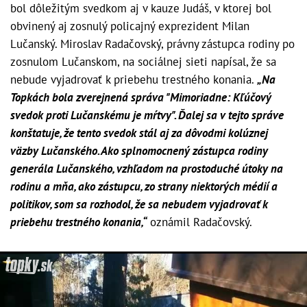
bol dôležitým svedkom aj v kauze Judáš, v ktorej bol
obvinený aj zosnulý policajný exprezident Milan
Lučanský. Miroslav Radačovský, právny zástupca rodiny po
zosnulom Lučanskom, na sociálnej sieti napísal, že sa
nebude vyjadrovať k priebehu trestného konania.
„Na
Topkách bola zverejnená správa "Mimoriadne: Kľúčový
svedok proti Lučanskému je mŕtvy". Ďalej sa v tejto správe
konštatuje, že tento svedok stál aj za dôvodmi kolúznej
väzby Lučanského. Ako splnomocnený zástupca rodiny
generála Lučanského, vzhľadom na prostoduché útoky na
rodinu a mňa, ako zástupcu, zo strany niektorých médií a
politikov, som sa rozhodol, že sa nebudem vyjadrovať k
priebehu trestného konania,“
oznámil Radačovský.