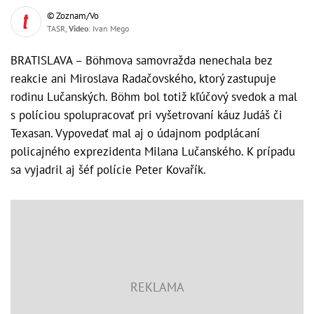
© Zoznam/Vo
TASR,
Video
: Ivan Mego
BRATISLAVA – Böhmova samovražda nenechala bez
reakcie ani Miroslava Radačovského, ktorý zastupuje
rodinu Lučanských. Böhm bol totiž kľúčový svedok a mal
s políciou spolupracovať pri vyšetrovaní káuz Judáš či
Texasan. Vypovedať mal aj o údajnom podplácaní
policajného exprezidenta Milana Lučanského. K prípadu
sa vyjadril aj šéf polície Peter Kovařík.