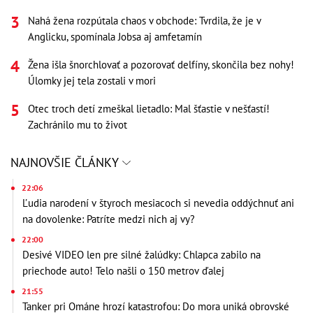
Nahá žena rozpútala chaos v obchode: Tvrdila, že je v
Anglicku, spomínala Jobsa aj amfetamín
Žena išla šnorchlovať a pozorovať delfíny, skončila bez nohy!
Úlomky jej tela zostali v mori
Otec troch detí zmeškal lietadlo: Mal šťastie v nešťastí!
Zachránilo mu to život
NAJNOVŠIE ČLÁNKY
22:06
Ľudia narodení v štyroch mesiacoch si nevedia oddýchnuť ani
na dovolenke: Patríte medzi nich aj vy?
22:00
Desivé VIDEO len pre silné žalúdky: Chlapca zabilo na
priechode auto! Telo našli o 150 metrov ďalej
21:55
Tanker pri Ománe hrozí katastrofou: Do mora uniká obrovské