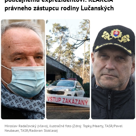
právneho zástupcu rodiny Lučanských
Miroslav Radačovský (vľavo), ilustračné foto (Zdroj: Topky/Maarty, TASR/Pavel
Neubauer, TASR/Radovan Stoklasa)