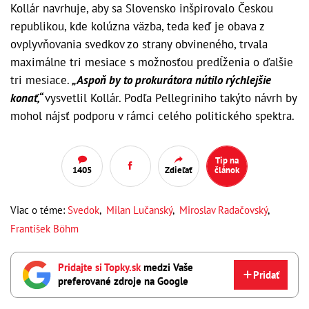
Kollár navrhuje, aby sa Slovensko inšpirovalo Českou
republikou, kde kolúzna väzba, teda keď je obava z
ovplyvňovania svedkov zo strany obvineného, trvala
maximálne tri mesiace s možnosťou predĺženia o ďalšie
tri mesiace.
„Aspoň by to prokurátora nútilo rýchlejšie
konať,“
vysvetlil Kollár. Podľa Pellegriniho takýto návrh by
mohol nájsť podporu v rámci celého politického spektra.
Tip na
1405
Zdieľať
článok
Viac o téme:
Svedok
,
Milan Lučanský
,
Miroslav Radačovský
,
František Böhm
Pridajte si Topky.sk
medzi Vaše
Pridať
preferované zdroje na Google