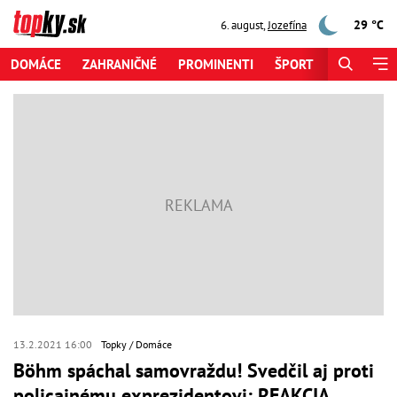
29 °C
6. august
,
Jozefína
DOMÁCE
ZAHRANIČNÉ
PROMINENTI
ŠPORT
ZAUJÍMAV
13.2.2021 16:00
Topky
Domáce
Böhm spáchal samovraždu! Svedčil aj proti
policajnému exprezidentovi: REAKCIA