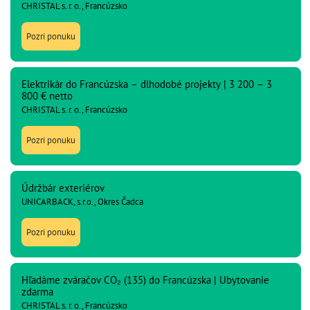
CHRISTAL s. r. o., Francúzsko
Pozri ponuku
Elektrikár do Francúzska – dlhodobé projekty | 3 200 – 3
800 € netto
CHRISTAL s. r. o., Francúzsko
Pozri ponuku
Údržbár exteriérov
UNICARBACK, s.r.o., Okres Čadca
Pozri ponuku
Hľadáme zváračov CO₂ (135) do Francúzska | Ubytovanie
zdarma
CHRISTAL s. r. o., Francúzsko