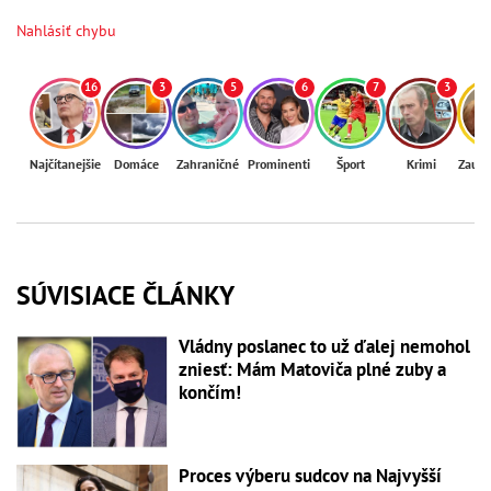
Nahlásiť chybu
16
3
5
6
7
3
Najčítanejšie
Domáce
Zahraničné
Prominenti
Šport
Krimi
Zaují
SÚVISIACE ČLÁNKY
Vládny poslanec to už ďalej nemohol
zniesť: Mám Matoviča plné zuby a
končím!
Proces výberu sudcov na Najvyšší