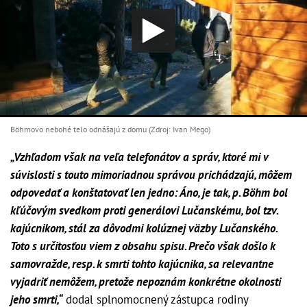
Böhmovo nebohé telo odnášajú z domu (Zdroj: Ivan Mego)
„Vzhľadom však na veľa telefonátov a správ, ktoré mi v
súvislosti s touto mimoriadnou správou prichádzajú, môžem
odpovedať a konštatovať len jedno: Áno, je tak, p. Böhm bol
kľúčovým svedkom proti generálovi Lučanskému, bol tzv.
kajúcnikom, stál za dôvodmi kolúznej väzby Lučanského.
Toto s určitosťou viem z obsahu spisu. Prečo však došlo k
samovražde, resp. k smrti tohto kajúcnika, sa relevantne
vyjadriť nemôžem, pretože nepoznám konkrétne okolnosti
jeho smrti,“
dodal splnomocnený zástupca rodiny