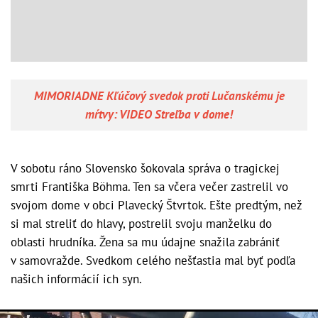
MIMORIADNE Kľúčový svedok proti Lučanskému je
mŕtvy: VIDEO Streľba v dome!
V sobotu ráno Slovensko šokovala správa o tragickej
smrti Františka Böhma. Ten sa včera večer zastrelil vo
svojom dome v obci Plavecký Štvrtok. Ešte predtým, než
si mal streliť do hlavy, postrelil svoju manželku do
oblasti hrudníka. Žena sa mu údajne snažila zabrániť
v samovražde. Svedkom celého nešťastia mal byť podľa
našich informácií ich syn.