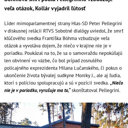
veľa otázok, Kollár vyjadril ľútosť
Líder mimoparlamentnej strany Hlas-SD Peter Pellegrini
v diskusnej relácii RTVS Sobotné dialógy uviedol, že smrť
kľúčového svedka Františka Böhma vzbudzuje veľa
otázok a vyvoláva dojem, že niečo v krajine nie je v
poriadku. Poukázal na to, že sa o samovraždu nepokúšajú
len obvinení vo väzbe, čo bol prípad zosnulého
policajného exprezidenta Milana Lučanského, či pokus o
ukončenie života bývalej sudkyne Moniky J., ale aj ľudia,
ktorí s políciou spolupracujú a sú v pozícii svedka.
„Niečo
nie je v poriadku, vyrušuje ma to,“
skonštatoval Pellegrini.