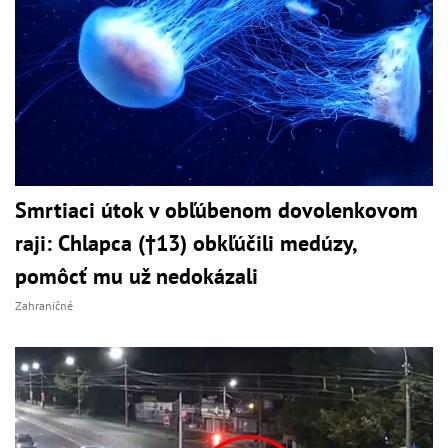
Smrtiaci útok v obľúbenom dovolenkovom
raji: Chlapca (†13) obkľúčili medúzy,
pomôcť mu už nedokázali
Zahraničné