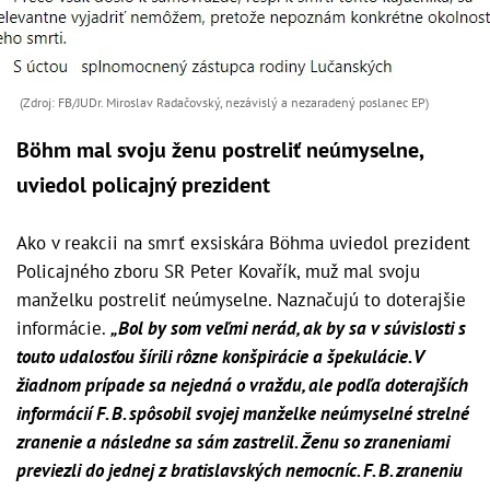
(Zdroj: FB/JUDr. Miroslav Radačovský, nezávislý a nezaradený poslanec EP)
Böhm mal svoju ženu postreliť neúmyselne,
uviedol policajný prezident
Ako v reakcii na smrť exsiskára Böhma uviedol prezident
Policajného zboru SR Peter Kovařík, muž mal svoju
manželku postreliť neúmyselne. Naznačujú to doterajšie
informácie.
„Bol by som veľmi nerád, ak by sa v súvislosti s
touto udalosťou šírili rôzne konšpirácie a špekulácie. V
žiadnom prípade sa nejedná o vraždu, ale podľa doterajších
informácií F. B. spôsobil svojej manželke neúmyselné strelné
zranenie a následne sa sám zastrelil. Ženu so zraneniami
previezli do jednej z bratislavských nemocníc. F. B. zraneniu