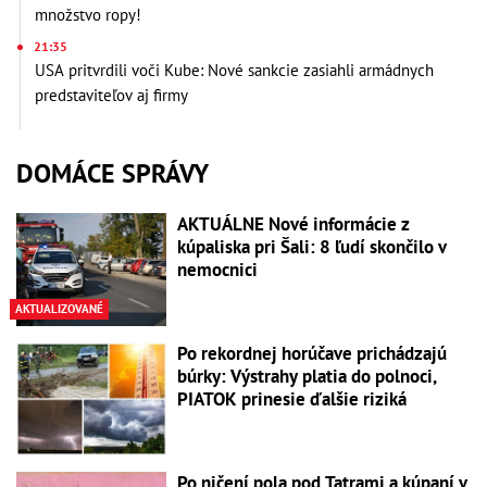
množstvo ropy!
21:35
USA pritvrdili voči Kube: Nové sankcie zasiahli armádnych
predstaviteľov aj firmy
DOMÁCE SPRÁVY
AKTUÁLNE Nové informácie z
kúpaliska pri Šali: 8 ľudí skončilo v
nemocnici
AKTUALIZOVANÉ
Po rekordnej horúčave prichádzajú
búrky: Výstrahy platia do polnoci,
PIATOK prinesie ďalšie riziká
Po ničení pola pod Tatrami a kúpaní v