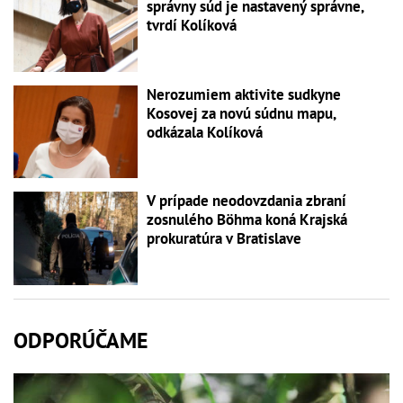
správny súd je nastavený správne,
tvrdí Kolíková
Nerozumiem aktivite sudkyne
Kosovej za novú súdnu mapu,
odkázala Kolíková
V prípade neodovzdania zbraní
zosnulého Böhma koná Krajská
prokuratúra v Bratislave
ODPORÚČAME