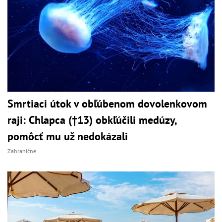
Smrtiaci útok v obľúbenom dovolenkovom
raji: Chlapca (†13) obkľúčili medúzy,
pomôcť mu už nedokázali
Zahraničné