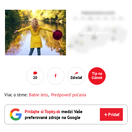
Zobraziť galériu
(6)
Tip na
20
Zdieľať
článok
Viac o téme:
Babie leto
,
Predpoveď počasia
Pridajte si Topky.sk
medzi Vaše
Pridať
preferované zdroje na Google