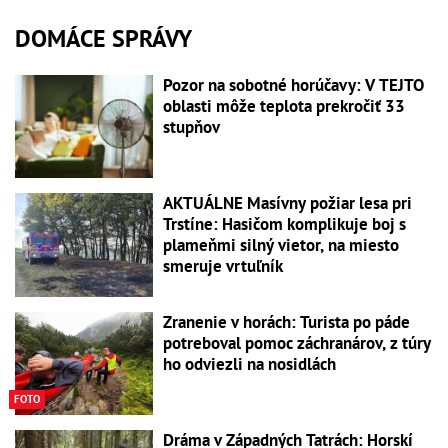
DOMÁCE SPRÁVY
Pozor na sobotné horúčavy: V TEJTO
oblasti môže teplota prekročiť 33
stupňov
AKTUÁLNE Masívny požiar lesa pri
Trstíne: Hasičom komplikuje boj s
plameňmi silný vietor, na miesto
smeruje vrtuľník
Zranenie v horách: Turista po páde
potreboval pomoc záchranárov, z túry
ho odviezli na nosidlách
FOTO
Dráma v Západných Tatrách: Horskí