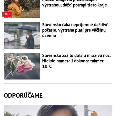
výstrahou, dážď potrápi tieto kraje
FOTO
Slovensko čaká nepríjemné daždivé
počasie, výstraha platí pre väčšinu
územia
Slovensko zažilo ďalšiu mrazivú noc:
Niekde namerali dokonca takmer -
10°C
ODPORÚČAME