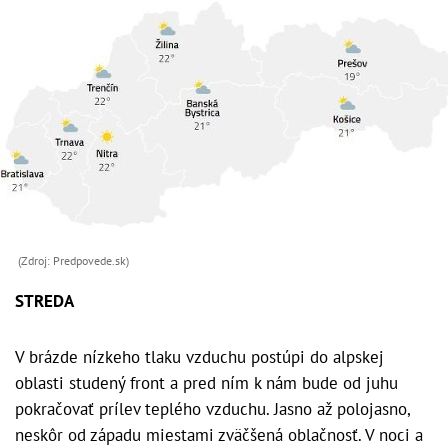
(Zdroj: Predpovede.sk)
STREDA
V brázde nízkeho tlaku vzduchu postúpi do alpskej
oblasti studený front a pred ním k nám bude od juhu
pokračovať prílev teplého vzduchu. Jasno až polojasno,
neskôr od západu miestami zväčšená oblačnosť. V noci a