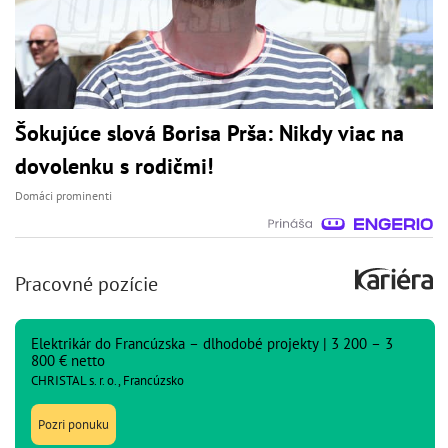
Šokujúce slová Borisa Prša: Nikdy viac na
dovolenku s rodičmi!
Domáci prominenti
Pracovné pozície
Elektrikár do Francúzska – dlhodobé projekty | 3 200 – 3
800 € netto
CHRISTAL s. r. o., Francúzsko
Pozri ponuku