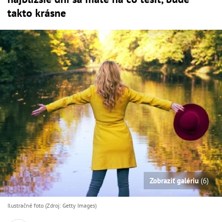
takto krásne
Zobraziť galériu
(6)
Ilustračné foto (Zdroj: Getty Images)