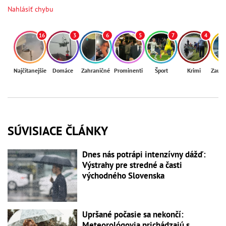
Nahlásiť chybu
16
3
6
5
7
4
Najčítanejšie
Domáce
Zahraničné
Prominenti
Šport
Krimi
Zaují
SÚVISIACE ČLÁNKY
Dnes nás potrápi intenzívny dážď:
Výstrahy pre stredné a časti
východného Slovenska
Upršané počasie sa nekončí:
Meteorológovia prichádzajú s