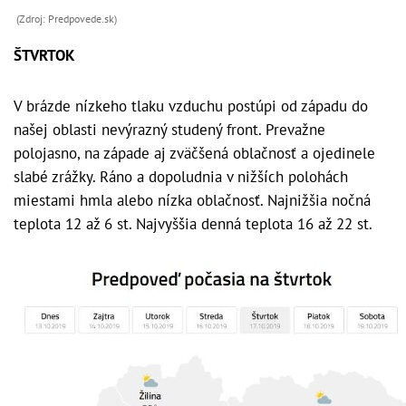
(Zdroj: Predpovede.sk)
ŠTVRTOK
V brázde nízkeho tlaku vzduchu postúpi od západu do
našej oblasti nevýrazný studený front. Prevažne
polojasno, na západe aj zväčšená oblačnosť a ojedinele
slabé zrážky. Ráno a dopoludnia v nižších polohách
miestami hmla alebo nízka oblačnosť. Najnižšia nočná
teplota 12 až 6 st. Najvyššia denná teplota 16 až 22 st.