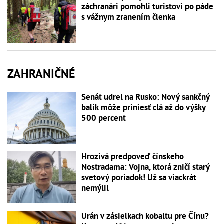
záchranári pomohli turistovi po páde
s vážnym zranením členka
ZAHRANIČNÉ
Senát udrel na Rusko: Nový sankčný
balík môže priniesť clá až do výšky
500 percent
Hrozivá predpoveď čínskeho
Nostradama: Vojna, ktorá zničí starý
svetový poriadok! Už sa viackrát
nemýlil
Urán v zásielkach kobaltu pre Čínu?