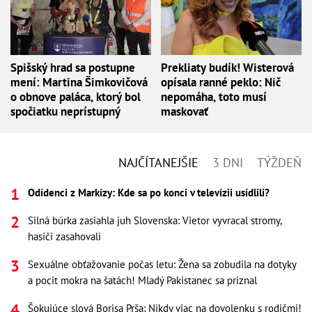
Spišský hrad sa postupne
Prekliaty budík! Wisterová
mení: Martina Šimkovičová
opísala ranné peklo: Nič
o obnove paláca, ktorý bol
nepomáha, toto musí
spočiatku neprístupný
maskovať
NAJČÍTANEJŠIE
3 DNI
TÝŽDEŇ
Odídenci z Markízy: Kde sa po konci v televízii usídlili?
Silná búrka zasiahla juh Slovenska: Vietor vyvracal stromy,
hasiči zasahovali
Sexuálne obťažovanie počas letu: Žena sa zobudila na dotyky
a pocit mokra na šatách! Mladý Pakistanec sa priznal
Šokujúce slová Borisa Prša: Nikdy viac na dovolenku s rodičmi!