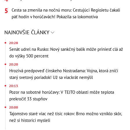
Cesta sa zmenila na nočnú moru: Cestujúci RegioJetu čakali
päť hodín v horúčavách! Pokazila sa lokomotíva
NAJNOVŠIE ČLÁNKY
20:28
Senát udrel na Rusko: Nový sankčný balík môže priniesť clá až
do výšky 500 percent
20:20
Hrozivá predpoveď čínskeho Nostradama: Vojna, ktorá zničí
starý svetový poriadok! Už sa viackrát nemýlil
20:13
Pozor na sobotné horúčavy: V TEJTO oblasti môže teplota
prekročiť 33 stupňov
20:00
Tajomstvo staré viac než tisíc rokov: Brno možno vzniklo skôr,
než si historici mysleli