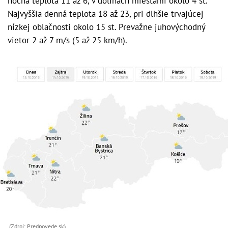
nočná teplota 11 až 6, v dolinách miestami okolo 4 st.
Najvyššia denná teplota 18 až 23, pri dlhšie trvajúcej
nízkej oblačnosti okolo 15 st. Prevažne juhovýchodný
vietor 2 až 7 m/s (5 až 25 km/h).
(Zdroj: Predpovede.sk)