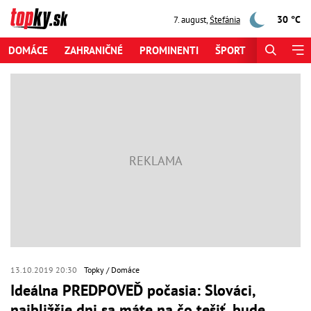
30 °C
7. august
,
Štefánia
DOMÁCE
ZAHRANIČNÉ
PROMINENTI
ŠPORT
ZAUJÍMAV
13.10.2019 20:30
Topky
Domáce
Ideálna PREDPOVEĎ počasia: Slováci,
najbližšie dni sa máte na čo tešiť, bude