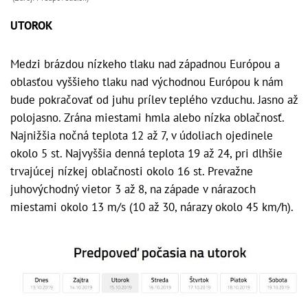
UTOROK
Medzi brázdou nízkeho tlaku nad západnou Európou a
oblasťou vyššieho tlaku nad východnou Európou k nám
bude pokračovať od juhu prílev teplého vzduchu. Jasno až
polojasno. Zrána miestami hmla alebo nízka oblačnosť.
Najnižšia nočná teplota 12 až 7, v údoliach ojedinele
okolo 5 st. Najvyššia denná teplota 19 až 24, pri dlhšie
trvajúcej nízkej oblačnosti okolo 16 st. Prevažne
juhovýchodný vietor 3 až 8, na západe v nárazoch
miestami okolo 13 m/s (10 až 30, nárazy okolo 45 km/h).