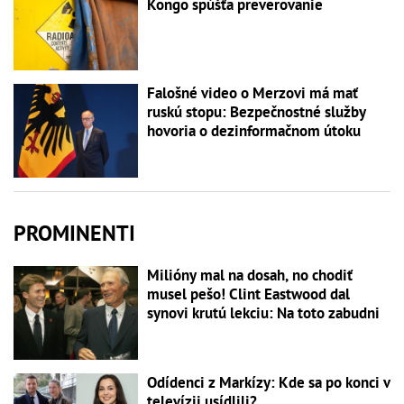
Kongo spúšťa preverovanie
Falošné video o Merzovi má mať
ruskú stopu: Bezpečnostné služby
hovoria o dezinformačnom útoku
PROMINENTI
Milióny mal na dosah, no chodiť
musel pešo! Clint Eastwood dal
synovi krutú lekciu: Na toto zabudni
Odídenci z Markízy: Kde sa po konci v
televízii usídlili?