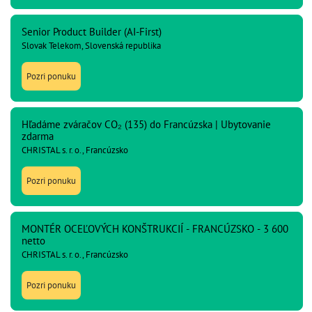
Senior Product Builder (AI-First)
Slovak Telekom, Slovenská republika
Pozri ponuku
Hľadáme zváračov CO₂ (135) do Francúzska | Ubytovanie
zdarma
CHRISTAL s. r. o., Francúzsko
Pozri ponuku
MONTÉR OCEĽOVÝCH KONŠTRUKCIÍ - FRANCÚZSKO - 3 600
netto
CHRISTAL s. r. o., Francúzsko
Pozri ponuku