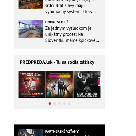
srdci Bratislavy majú
výnimočný systém, ktorý
ešte aj šetrí náklady
DOBRE VEDIEŤ
Za jedným výsledkom je
unikátny proces: Na
Slovensku máme špičkové
pracovisko
PREDPREDAJ
.sk - Tu sa rodia zážitky
PARTNERSKÉ VZŤAHY