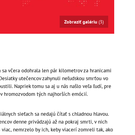
Zobraziť galériu
(3)
 sa včera odohrala len pár kilometrov za hranicami
 Desiatky utečencov zahynuli neľudskou smrťou vo
stili. Napriek tomu sa aj u nás našlo veľa ľudí, pre
cov hromozvodom tých najhorších emócií.
iálnych sieťach sa nedajú čítať s chladnou hlavou.
ncov denne privádzajú až na pokraj smrti, v nich
viac, nemrzelo by ich, keby viacerí zomreli tak, ako