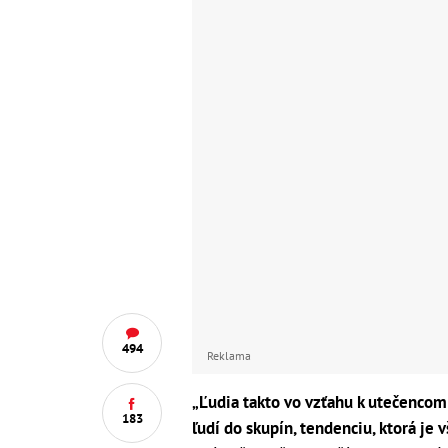
494
Reklama
„Ľudia takto vo vzťahu k utečencom
183
ľudí do skupín, tendenciu, ktorá je 