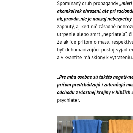
Spomínaný druh propagandy
„mieri
akomkoľvek ohrození, ale pri racion
ak, pravda, nie je naozaj nebezpečný
zapnutý, aj keď nič zásadné nehroz
utrpenie alebo smrť „nepriateľa“, č
že ak ide pritom o masu, respektív
byť dehumanizujúci postoj vyjadrený
a v kvantite má sklony k vytrateniu
„Pre mňa osobne sú takéto negatívne
pričom predchádzajú i zabraňujú mož
odchodu z vlastnej krajiny v hlbších a
psychiater.