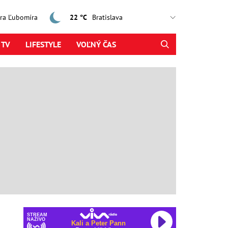
jtra Ľubomíra
22 °C
 TV
LIFESTYLE
VOĽNÝ ČAS
STREAM
NAŽIVO
Kali a Peter Pann