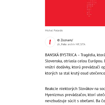
Michal Patarák
© Zoznam/
zh,
Foto
: archív MP, SITA
BANSKÁ BYSTRICA – Tragédia, ktorá
Slovenska, otriasla celou Európou.
vnútri dodávky, ktorú prevádzači opu
ktorých sa stal krutý osud utečen
Reakcie niektorých Slovákov na soc
Hyenizmus prevádzačov, ktorí uteče
nevzbudzuje súcit s obeťami. Ba čo 