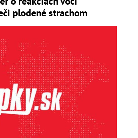
er o reakciách voči
eči plodené strachom