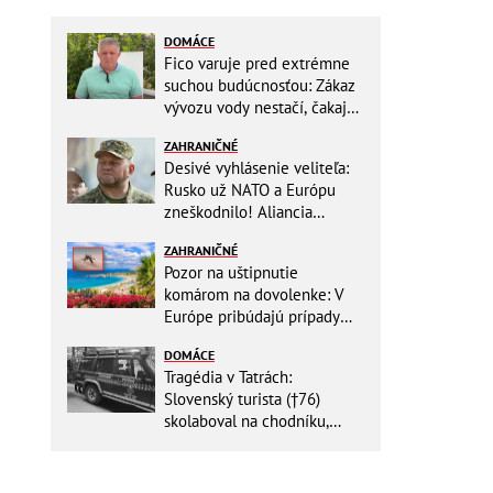
DOMÁCE
Fico varuje pred extrémne
suchou budúcnosťou: Zákaz
vývozu vody nestačí, čakajú
nás miliardové investície
ZAHRANIČNÉ
Desivé vyhlásenie veliteľa:
Rusko už NATO a Európu
zneškodnilo! Aliancia
Moskve neublíži
ZAHRANIČNÉ
Pozor na uštipnutie
komárom na dovolenke: V
Európe pribúdajú prípady
nebezpečného ochorenia!
DOMÁCE
Tragédia v Tatrách:
Slovenský turista (†76)
skolaboval na chodníku,
oživiť sa ho už nepodarilo