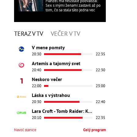
Manžel ma neustále podvádzal:
Sex s inými ženami zastavil až po
tom, čo sa stala táto jedna vec
TERAZ V TV
VEČER V TV
V mene pomsty
20:30
22:35
Artemis a tajomný svet
20:40
22:30
Neskoro večer
22:00
23:00
Láska s výstrahou
20:30
22:40
Lara Croft - Tomb Raider: Kolíska života
20:10
22:35
Navoľ stanice
Celý program