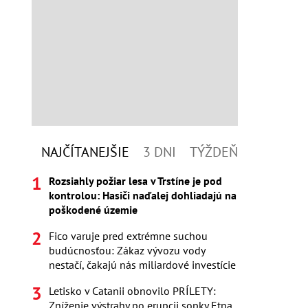
NAJČÍTANEJŠIE
3 DNI
TÝŽDEŇ
Rozsiahly požiar lesa v Trstíne je pod
kontrolou: Hasiči naďalej dohliadajú na
poškodené územie
Fico varuje pred extrémne suchou
budúcnosťou: Zákaz vývozu vody
nestačí, čakajú nás miliardové investície
Letisko v Catanii obnovilo PRÍLETY:
Zníženie výstrahy po erupcii sopky Etna