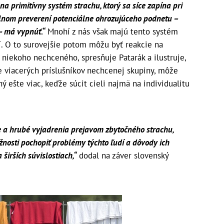
 na primitívny systém strachu, ktorý sa síce zapína pri
álnom preverení potenciálne ohrozujúceho podnetu –
 - má vypnúť.“
Mnohí z nás však majú tento systém
í. O to surovejšie potom môžu byť reakcie na
i niekoho nechceného, spresňuje Patarák a ilustruje,
e viacerých príslušníkov nechcenej skupiny, môže
 ešte viac, keďže súcit cieli najmä na individualitu
.
 a hrubé vyjadrenia prejavom zbytočného strachu,
nosti pochopiť problémy týchto ľudí a dôvody ich
 širších súvislostiach,“
dodal na záver slovenský