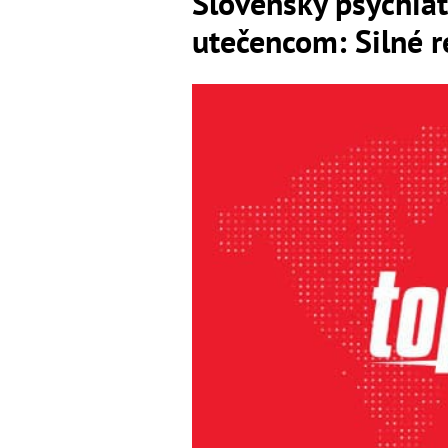
Slovenský psychiat
utečencom: Silné r