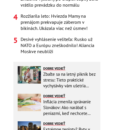
vrátilo prevádzku do normálu
Rozžiarila leto: Hviezda Mamy na
prenájom prekvapuje záberom v
bikinách. Ukázala viac než úsmev!
Desivé vyhlásenie veliteľa: Rusko už
NATO a Európu zneškodnilo! Aliancia
Moskve neublíži
DOBRE VEDIEŤ
Zbaľte sa na letný piknik bez
stresu: Tieto praktické
vychytávky vám ušetria
miesto v batohu!
DOBRE VEDIEŤ
Inflácia zmenila správanie
Slovákov: Ako narábať s
peniazmi, keď nechcete
zbytočne riskovať?
DOBRE VEDIEŤ
Extrémne teploty? Byty v