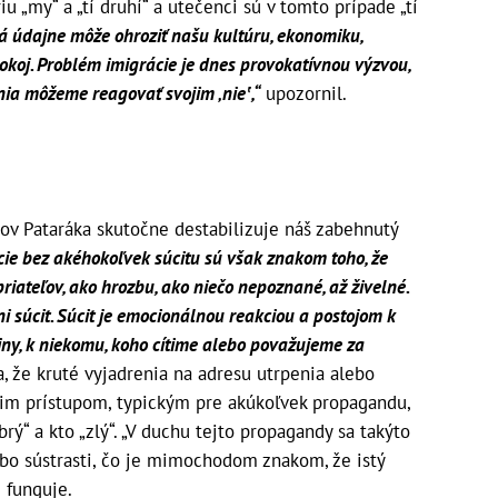
 „my“ a „tí druhí“ a utečenci sú v tomto prípade „tí
rá údajne môže ohroziť našu kultúru, ekonomiku,
koj. Problém imigrácie je dnes provokatívnou výzvou,
ia môžeme reagovať svojim ‚nie‛,“
upozornil.
ov Pataráka skutočne destabilizuje náš zabehnutý
cie bez akéhokoľvek súcitu sú však znakom toho, že
riateľov, ako hrozbu, ako niečo nepoznané, až živelné.
ni súcit. Súcit je emocionálnou reakciou a postojom k
piny, k niekomu, koho cítime alebo považujeme za
, že kruté vyjadrenia na adresu utrpenia alebo
im prístupom, typickým pre akúkoľvek propagandu,
brý“ a kto „zlý“. „V duchu tejto propagandy sa takýto
ebo sústrasti, čo je mimochodom znakom, že istý
 funguje.