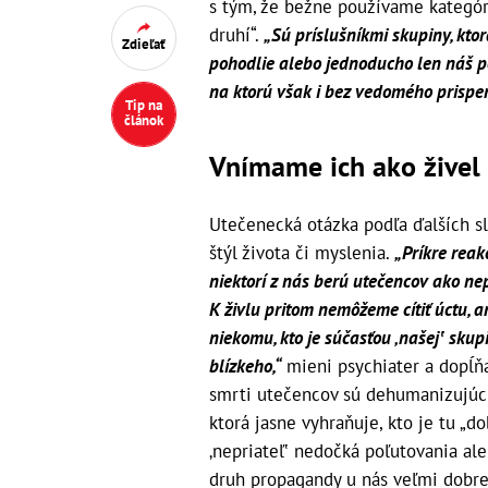
s tým, že bežne používame kategóriu
druhí“.
„Sú príslušníkmi skupiny, kto
Zdieľať
pohodlie alebo jednoducho len náš po
na ktorú však i bez vedomého prispen
Tip na
článok
Vnímame ich ako živel
Utečenecká otázka podľa ďalších sl
štýl života či myslenia.
„Príkre reak
niektorí z nás berú utečencov ako nep
K živlu pritom nemôžeme cítiť úctu, a
niekomu, kto je súčasťou ‚našej‛ sku
blízkeho,“
mieni psychiater a dopĺňa
smrti utečencov sú dehumanizujúc
ktorá jasne vyhraňuje, kto je tu „do
‚nepriateľ‛ nedočká poľutovania al
druh propagandy u nás veľmi dobre