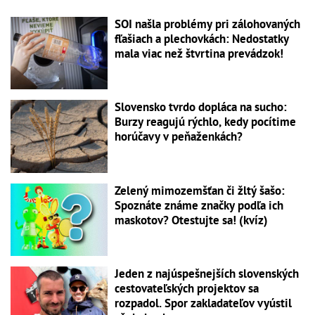
SOI našla problémy pri zálohovaných
fľašiach a plechovkách: Nedostatky
mala viac než štvrtina prevádzok!
Slovensko tvrdo dopláca na sucho:
Burzy reagujú rýchlo, kedy pocítime
horúčavy v peňaženkách?
Zelený mimozemšťan či žltý šašo:
Spoznáte známe značky podľa ich
maskotov? Otestujte sa! (kvíz)
Jeden z najúspešnejších slovenských
cestovateľských projektov sa
rozpadol. Spor zakladateľov vyústil