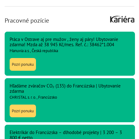
Pracovné pozície
Práca v Ostrave aj pre mužov , ženy aj páry! Ubytovanie
zdarma! Mzda až 38 945 Kč/mes. Ref. č.: 38462*1.004
Manuvia a.s., Česká republika
Pozri ponuku
Hľadáme zváračov CO₂ (135) do Francúzska | Ubytovanie
zdarma
CHRISTAL s. r. o., Francúzsko
Pozri ponuku
Elektrikár do Francúzska – dlhodobé projekty | 3 200 – 3
800 € netto