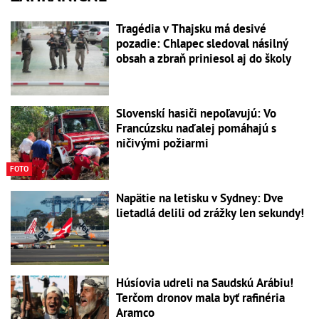
Tragédia v Thajsku má desivé
pozadie: Chlapec sledoval násilný
obsah a zbraň priniesol aj do školy
Slovenskí hasiči nepoľavujú: Vo
Francúzsku naďalej pomáhajú s
ničivými požiarmi
FOTO
Napätie na letisku v Sydney: Dve
lietadlá delili od zrážky len sekundy!
Húsíovia udreli na Saudskú Arábiu!
Terčom dronov mala byť rafinéria
Aramco