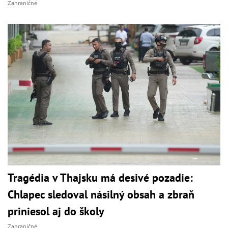
Zahraničné
Tragédia v Thajsku má desivé pozadie:
Chlapec sledoval násilný obsah a zbraň
priniesol aj do školy
Zahraničné