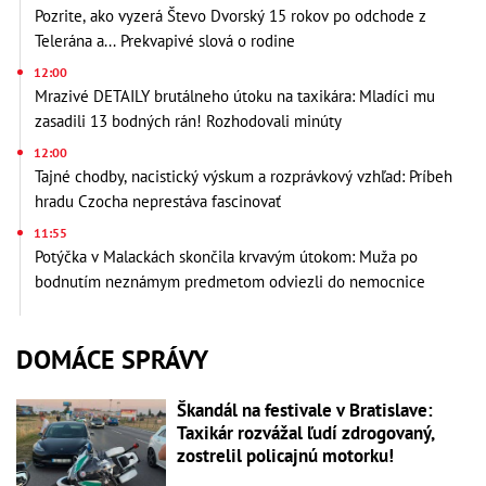
Pozrite, ako vyzerá Števo Dvorský 15 rokov po odchode z
Telerána a... Prekvapivé slová o rodine
12:00
Mrazivé DETAILY brutálneho útoku na taxikára: Mladíci mu
zasadili 13 bodných rán! Rozhodovali minúty
12:00
Tajné chodby, nacistický výskum a rozprávkový vzhľad: Príbeh
hradu Czocha neprestáva fascinovať
11:55
Potýčka v Malackách skončila krvavým útokom: Muža po
bodnutím neznámym predmetom odviezli do nemocnice
DOMÁCE SPRÁVY
Škandál na festivale v Bratislave:
Taxikár rozvážal ľudí zdrogovaný,
zostrelil policajnú motorku!