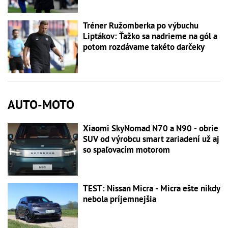
Tréner Ružomberka po výbuchu
Liptákov: Ťažko sa nadrieme na gól a
potom rozdávame takéto darčeky
AUTO-MOTO
Xiaomi SkyNomad N70 a N90 - obrie
SUV od výrobcu smart zariadení už aj
so spaľovacím motorom
TEST: Nissan Micra - Micra ešte nikdy
nebola príjemnejšia