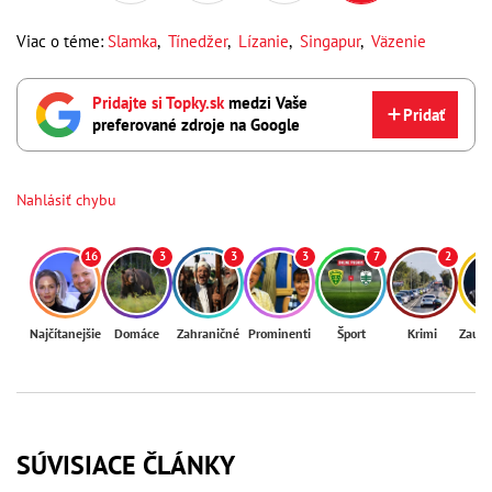
Viac o téme:
Slamka
,
Tínedžer
,
Lízanie
,
Singapur
,
Väzenie
Pridajte si Topky.sk
medzi Vaše
Pridať
preferované zdroje na Google
Nahlásiť chybu
16
3
3
3
7
2
Najčítanejšie
Domáce
Zahraničné
Prominenti
Šport
Krimi
Zaují
SÚVISIACE ČLÁNKY