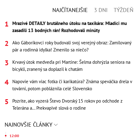
NAJČÍTANEJŠIE
3 DNI
TÝŽDEŇ
Mrazivé DETAILY brutálneho útoku na taxikára: Mladíci mu
zasadili 13 bodných rán! Rozhodovali minúty
Ako Gáboríkovci roky budovali svoj verejný obraz: Zamilovaný
pár a rodinná idylka! Zmenilo sa niečo?
Krvavý útok medveďa pri Martine: Šelma dohrýzla seniora na
bicykli, zranený sa doplazil k chatám
Napovie vám viac fotka či karikatúra? Známa speváčka drela v
továrni, potom pobláznila celé Slovensko
Pozrite, ako vyzerá Števo Dvorský 15 rokov po odchode z
Telerána a... Prekvapivé slová o rodine
NAJNOVŠIE ČLÁNKY
12:00