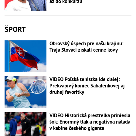
až do konkurzu
ŠPORT
Obrovský úspech pre našu krajinu:
Traja Slováci získali cenné kovy
VIDEO Poľská tenistka ide ďalej:
Prekvapivý koniec Sabalenkovej aj
druhej favoritky
VIDEO Historická prestrelka priniesla
šok: Enormný tlak a negatívna nálada
v kabíne českého giganta