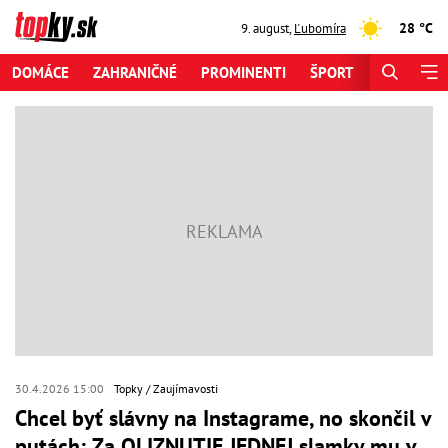
28 °C
9. august
,
Ľubomíra
DOMÁCE
ZAHRANIČNÉ
PROMINENTI
ŠPORT
ZAUJÍMAV
30.4.2026 15:00
Topky
Zaujímavosti
Chcel byť slávny na Instagrame, no skončil v
putách: Za OLIZNUTIE JEDNEJ slamky mu v