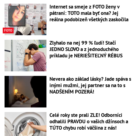
Internet sa smeje z FOTO ženy v
pátraní: TOTO mala byť ona? Jej
reálna podobizeň všetkých zaskočila
FOTO
Zlyhalo na nej 99 % ľudí! Stačí
JEDNO SLOVO a z jednoduchého
príkladu je NERIEŠITEĽNÝ RÉBUS
Nevera ako základ lásky? Jade spáva s
inými mužmi, jej partner sa na to s
NADŠENÍM POZERÁ!
Celé roky ste prali ZLE! Odborníci
odhalili PRAVDU o vašich džínsoch a
TÚTO chybu robí väčšina z nás!