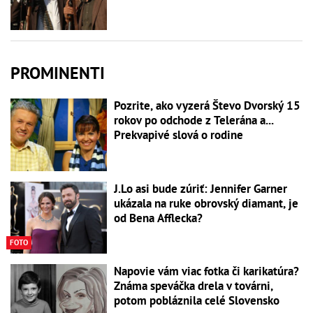
PROMINENTI
Pozrite, ako vyzerá Števo Dvorský 15
rokov po odchode z Telerána a...
Prekvapivé slová o rodine
J.Lo asi bude zúriť: Jennifer Garner
ukázala na ruke obrovský diamant, je
od Bena Afflecka?
FOTO
Napovie vám viac fotka či karikatúra?
Známa speváčka drela v továrni,
potom pobláznila celé Slovensko