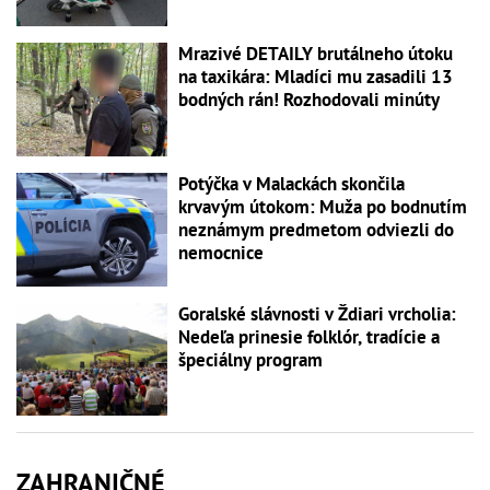
Mrazivé DETAILY brutálneho útoku
na taxikára: Mladíci mu zasadili 13
bodných rán! Rozhodovali minúty
Potýčka v Malackách skončila
krvavým útokom: Muža po bodnutím
neznámym predmetom odviezli do
nemocnice
Goralské slávnosti v Ždiari vrcholia:
Nedeľa prinesie folklór, tradície a
špeciálny program
ZAHRANIČNÉ