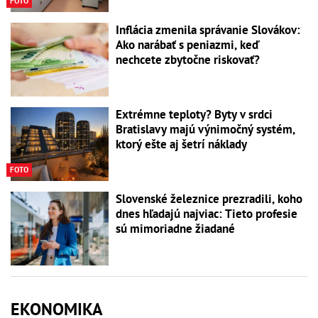
FOTO
Inflácia zmenila správanie Slovákov:
Ako narábať s peniazmi, keď
nechcete zbytočne riskovať?
Extrémne teploty? Byty v srdci
Bratislavy majú výnimočný systém,
ktorý ešte aj šetrí náklady
FOTO
Slovenské železnice prezradili, koho
dnes hľadajú najviac: Tieto profesie
sú mimoriadne žiadané
EKONOMIKA