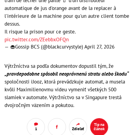
train de lécher une paille 🧃 d'un distributeur
automatique de jus d'orange avant de la replacer à
l'intérieure de la machine pour qu'un autre client tombe
dessus.
Il risque la prison pour ce geste.
pic.twitter.com/ZEebbxOFQn
— 🧁Gossip BCS (@blackcurvystyle)
April 27, 2026
Výtržníctva sa podľa dokumentov dopustil tým, že
„pravdepodobne spôsobil neoprávnenú stratu alebo škodu“
spoločnosti iJooz, ktorá prevádzkuje automat, a musela
kvôli Maximilienovmu videu vymeniť všetkých 500
slamiek v automate. Výtržníctvo sa v Singapure trestá
dvojročným väzením a pokutou.
Tip na
1
Zdieľať
článok