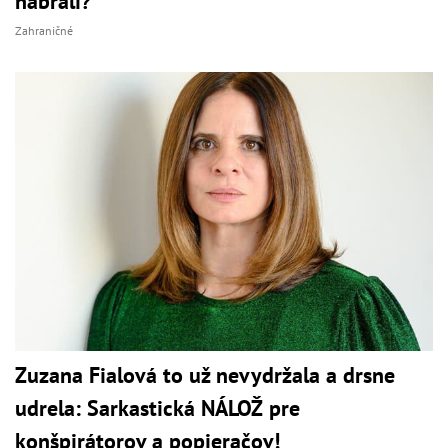
nabrali?
Zahraničné
Zuzana Fialová to už nevydržala a drsne
udrela: Sarkastická NÁLOŽ pre
konšpirátorov a popieračov!