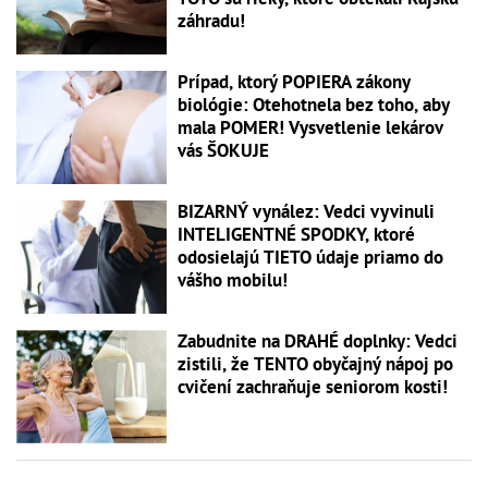
záhradu!
Prípad, ktorý POPIERA zákony
biológie: Otehotnela bez toho, aby
mala POMER! Vysvetlenie lekárov
vás ŠOKUJE
BIZARNÝ vynález: Vedci vyvinuli
INTELIGENTNÉ SPODKY, ktoré
odosielajú TIETO údaje priamo do
vášho mobilu!
Zabudnite na DRAHÉ doplnky: Vedci
zistili, že TENTO obyčajný nápoj po
cvičení zachraňuje seniorom kosti!