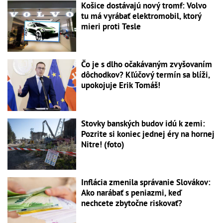
Košice dostávajú nový tromf: Volvo
tu má vyrábať elektromobil, ktorý
mieri proti Tesle
Čo je s dlho očakávaným zvyšovaním
dôchodkov? Kľúčový termín sa blíži,
upokojuje Erik Tomáš!
Stovky banských budov idú k zemi:
Pozrite si koniec jednej éry na hornej
Nitre! (foto)
Inflácia zmenila správanie Slovákov:
Ako narábať s peniazmi, keď
nechcete zbytočne riskovať?