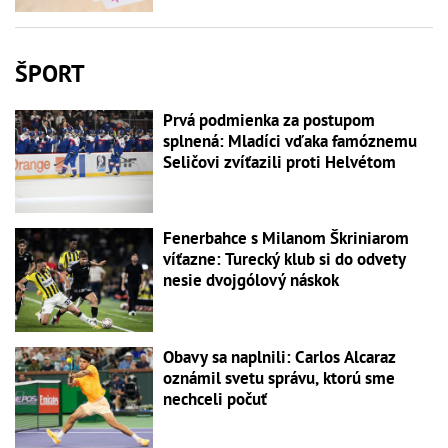
ŠPORT
Prvá podmienka za postupom
splnená: Mladíci vďaka famóznemu
Seličovi zvíťazili proti Helvétom
Fenerbahce s Milanom Škriniarom
víťazne: Turecký klub si do odvety
nesie dvojgólový náskok
Obavy sa naplnili: Carlos Alcaraz
oznámil svetu správu, ktorú sme
nechceli počuť