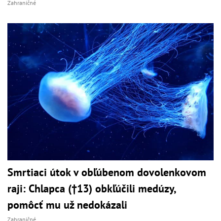
Zahraničné
Smrtiaci útok v obľúbenom dovolenkovom
raji: Chlapca (†13) obkľúčili medúzy,
pomôcť mu už nedokázali
Zahraničné