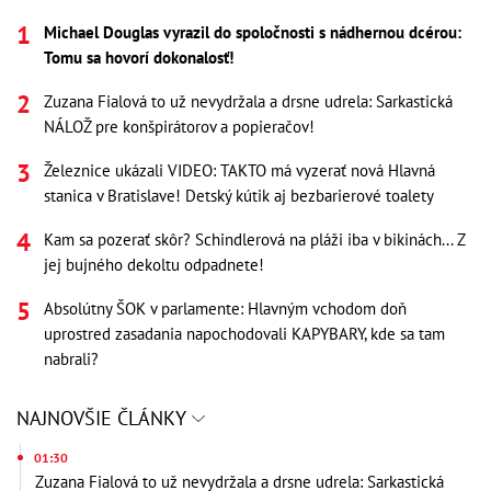
Michael Douglas vyrazil do spoločnosti s nádhernou dcérou:
Tomu sa hovorí dokonalosť!
Zuzana Fialová to už nevydržala a drsne udrela: Sarkastická
NÁLOŽ pre konšpirátorov a popieračov!
Železnice ukázali VIDEO: TAKTO má vyzerať nová Hlavná
stanica v Bratislave! Detský kútik aj bezbarierové toalety
Kam sa pozerať skôr? Schindlerová na pláži iba v bikinách... Z
jej bujného dekoltu odpadnete!
Absolútny ŠOK v parlamente: Hlavným vchodom doň
uprostred zasadania napochodovali KAPYBARY, kde sa tam
nabrali?
NAJNOVŠIE ČLÁNKY
01:30
Zuzana Fialová to už nevydržala a drsne udrela: Sarkastická