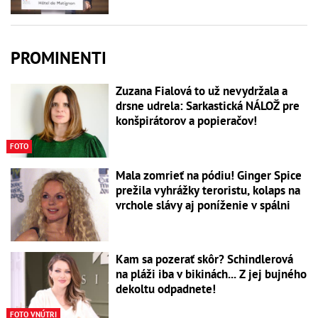
PROMINENTI
Zuzana Fialová to už nevydržala a
drsne udrela: Sarkastická NÁLOŽ pre
konšpirátorov a popieračov!
FOTO
Mala zomrieť na pódiu! Ginger Spice
prežila vyhrážky teroristu, kolaps na
vrchole slávy aj poníženie v spálni
Kam sa pozerať skôr? Schindlerová
na pláži iba v bikinách... Z jej bujného
dekoltu odpadnete!
FOTO VNÚTRI