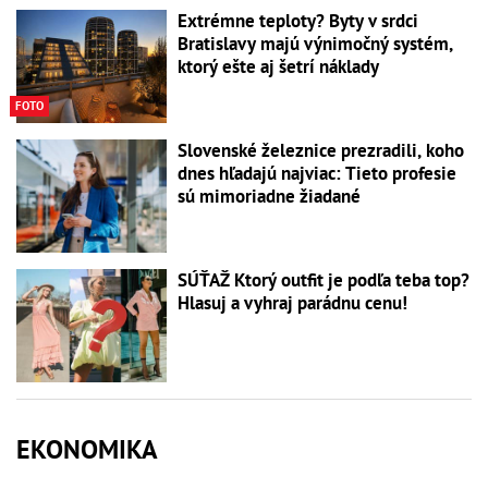
Extrémne teploty? Byty v srdci
Bratislavy majú výnimočný systém,
ktorý ešte aj šetrí náklady
FOTO
Slovenské železnice prezradili, koho
dnes hľadajú najviac: Tieto profesie
sú mimoriadne žiadané
SÚŤAŽ Ktorý outfit je podľa teba top?
Hlasuj a vyhraj parádnu cenu!
EKONOMIKA