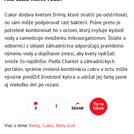
Cukor dodáva kvetom živiny, ktoré stratili po odstrihnutí,
no sám môže podporovať rast baktérií. Práve preto je
potrebné kombinovať ho s octom, ktorý zvyšuje kyslosť
vody a zamedzuje množeniu mikroorganizmov. Štúdie a
odborníci z oblasti záhradníctva odporúčajú pravidelnú
výmenu vody a dopĺňanie zmesi, aby kvety vydržali
svieže čo najdlhšie. Podľa Chantel a záhradníckych
portálov, správne zvolená kombinácia cukru a octu môže
výrazne predĺžiť životnosť kytice a udržať jej farby jasné
aj niekoľko dní po rezaní.
Tip na
0
Zdieľať
článok
Viac o téme:
Kvety
,
Cukor
,
Biely ocot