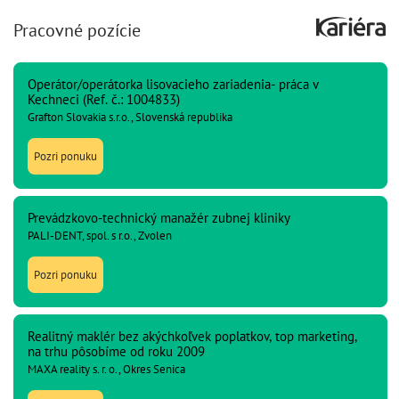
Pracovné pozície
Operátor/operátorka lisovacieho zariadenia- práca v
Kechneci (Ref. č.: 1004833)
Grafton Slovakia s.r.o., Slovenská republika
Pozri ponuku
Prevádzkovo-technický manažér zubnej kliniky
PALI-DENT, spol. s r.o., Zvolen
Pozri ponuku
Realitný maklér bez akýchkoľvek poplatkov, top marketing,
na trhu pôsobíme od roku 2009
MAXA reality s. r. o., Okres Senica