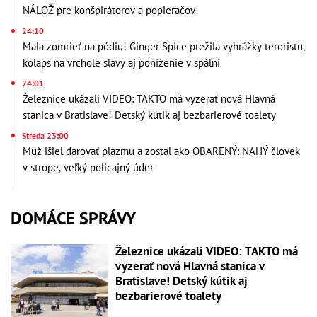
NÁLOŽ pre konšpirátorov a popieračov!
24:10
Mala zomrieť na pódiu! Ginger Spice prežila vyhrážky teroristu,
kolaps na vrchole slávy aj poníženie v spálni
24:01
Železnice ukázali VIDEO: TAKTO má vyzerať nová Hlavná
stanica v Bratislave! Detský kútik aj bezbarierové toalety
Streda 23:00
Muž išiel darovať plazmu a zostal ako OBARENÝ: NAHÝ človek
v strope, veľký policajný úder
DOMÁCE SPRÁVY
Železnice ukázali VIDEO: TAKTO má
vyzerať nová Hlavná stanica v
Bratislave! Detský kútik aj
bezbarierové toalety