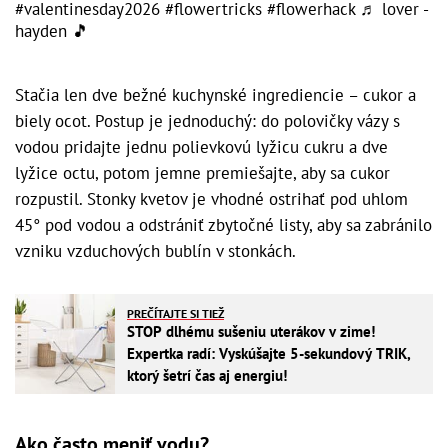
#valentinesday2026
#flowertricks
#flowerhack
♬ lover -
hayden 🎵
Stačia len dve bežné kuchynské ingrediencie – cukor a
biely ocot. Postup je jednoduchý: do polovičky vázy s
vodou pridajte jednu polievkovú lyžicu cukru a dve
lyžice octu, potom jemne premiešajte, aby sa cukor
rozpustil. Stonky kvetov je vhodné ostrihať pod uhlom
45° pod vodou a odstrániť zbytočné listy, aby sa zabránilo
vzniku vzduchových bublín v stonkách.
PREČÍTAJTE SI TIEŽ
STOP dlhému sušeniu uterákov v zime!
Expertka radí: Vyskúšajte 5-sekundový TRIK,
ktorý šetrí čas aj energiu!
Ako často meniť vodu?