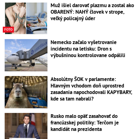
Muž išiel darovať plazmu a zostal ako
OBARENÝ: NAHÝ človek v strope,
veľký policajný úder
FOTO
Nemecko začalo vyšetrovanie
incidentu na letisku: Dron s
výbušninou kontrolovane odpálili
Absolútny ŠOK v parlamente:
Hlavným vchodom doň uprostred
zasadania napochodovali KAPYBARY,
kde sa tam nabrali?
Rusko malo opäť zasahovať do
francúzskej politiky: Terčom je
kandidát na prezidenta