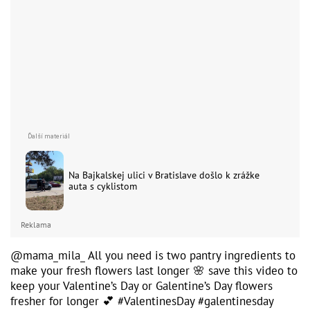
Na Bajkalskej ulici v Bratislave došlo k zrážke
auta s cyklistom
Reklama
@mama_mila_
All you need is two pantry ingredients to
make your fresh flowers last longer 🌸 save this video to
keep your Valentine’s Day or Galentine’s Day flowers
fresher for longer 💕
#ValentinesDay
#galentinesday