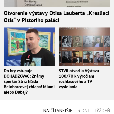
Otvorenie výstavy Otisa Lauberta „Kresliaci
Otis“ v Pistoriho paláci
Do hry vstupuje
STVR otvorila Výstavu
DOHADZOVAČ: Známy
100/70 k výročiam
šperkár Stríž hľadá
rozhlasového a TV
Belohorcovej chlapa! Miami
vysielania
alebo Dubaj?
NAJČÍTANEJŠIE
3 DNI
TÝŽDEŇ