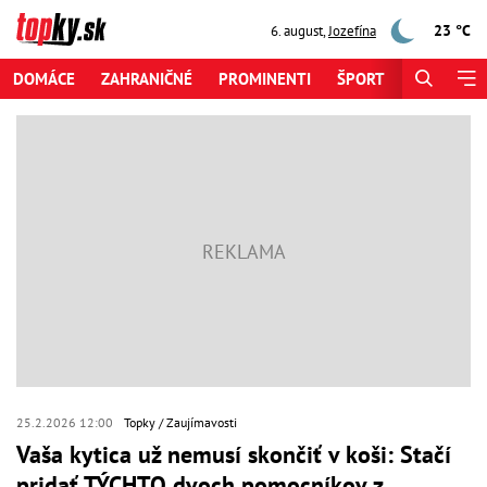
23 °C
6. august
,
Jozefína
DOMÁCE
ZAHRANIČNÉ
PROMINENTI
ŠPORT
ZAUJÍMAV
25.2.2026 12:00
Topky
Zaujímavosti
Vaša kytica už nemusí skončiť v koši: Stačí
pridať TÝCHTO dvoch pomocníkov z