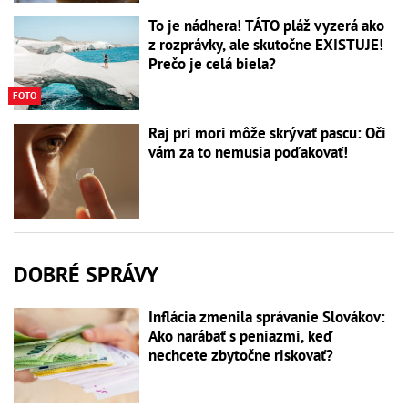
To je nádhera! TÁTO pláž vyzerá ako
z rozprávky, ale skutočne EXISTUJE!
Prečo je celá biela?
FOTO
Raj pri mori môže skrývať pascu: Oči
vám za to nemusia poďakovať!
DOBRÉ SPRÁVY
Inflácia zmenila správanie Slovákov:
Ako narábať s peniazmi, keď
nechcete zbytočne riskovať?