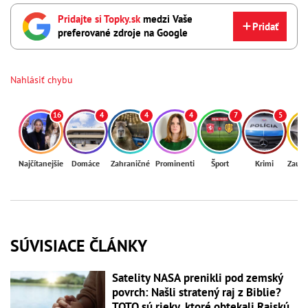
Pridajte si Topky.sk
medzi Vaše
Pridať
preferované zdroje na Google
Nahlásiť chybu
16
4
4
4
7
5
Najčítanejšie
Domáce
Zahraničné
Prominenti
Šport
Krimi
Zaují
SÚVISIACE ČLÁNKY
Satelity NASA prenikli pod zemský
povrch: Našli stratený raj z Biblie?
TOTO sú rieky, ktoré obtekali Rajskú