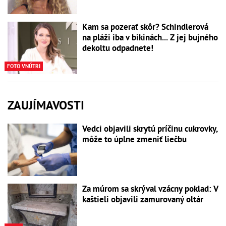
Kam sa pozerať skôr? Schindlerová
na pláži iba v bikinách... Z jej bujného
dekoltu odpadnete!
FOTO VNÚTRI
ZAUJÍMAVOSTI
Vedci objavili skrytú príčinu cukrovky,
môže to úplne zmeniť liečbu
Za múrom sa skrýval vzácny poklad: V
kaštieli objavili zamurovaný oltár