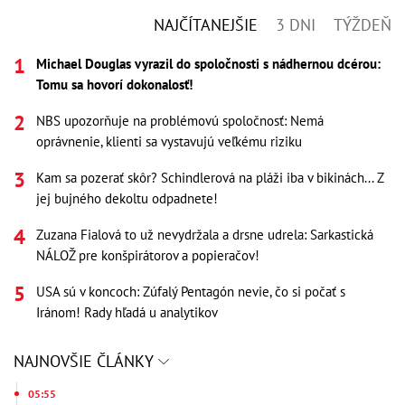
NAJČÍTANEJŠIE
3 DNI
TÝŽDEŇ
Michael Douglas vyrazil do spoločnosti s nádhernou dcérou:
Tomu sa hovorí dokonalosť!
NBS upozorňuje na problémovú spoločnosť: Nemá
oprávnenie, klienti sa vystavujú veľkému riziku
Kam sa pozerať skôr? Schindlerová na pláži iba v bikinách... Z
jej bujného dekoltu odpadnete!
Zuzana Fialová to už nevydržala a drsne udrela: Sarkastická
NÁLOŽ pre konšpirátorov a popieračov!
USA sú v koncoch: Zúfalý Pentagón nevie, čo si počať s
Iránom! Rady hľadá u analytikov
NAJNOVŠIE ČLÁNKY
05:55