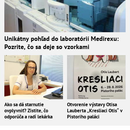
Unikátny pohľad do laboratórií Medirexu:
Pozrite, čo sa deje so vzorkami
Ako sa dá starnutie
Otvorenie výstavy Otisa
ovplyvniť? Zistite, čo
Lauberta „Kresliaci Otis“ v
odporúča a radí lekárka
Pistoriho paláci