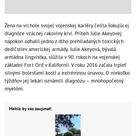
Žena na vrchole svojej vojenskej kariéry čelila šokujúcej
diagnóze vzácnej rakoviny krvi. Príbeh Julie Akeyovej
napokon odhalil jedno z dlho prehliadaných toxických
dedičstiev americkej armády. Julie Akeyová, bývalá
armádna lingvistka, slúžila v 90. rokoch na vojenskej
základni Fort Ord v Kalifornii. V roku 2016 začala trpieť
silnými bolesťami kostí a extrémnou únavou. O niekoľko
týždňov jej lekári oznámili diagnózu – mnohopočetný
myelóm.
Mohlo by vás zaujímať: