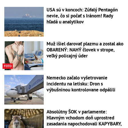
USA sú v koncoch: Zúfalý Pentagón
nevie, čo si počať s Iránom! Rady
hľadá u analytikov
Muž išiel darovať plazmu a zostal ako
OBARENÝ: NAHÝ človek v strope,
veľký policajný úder
FOTO
Nemecko začalo vyšetrovanie
incidentu na letisku: Dron s
výbušninou kontrolovane odpálili
Absolútny ŠOK v parlamente:
Hlavným vchodom doň uprostred
zasadania napochodovali KAPYBARY,