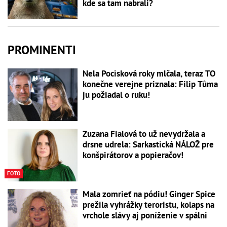
kde sa tam nabrali?
PROMINENTI
Nela Pocisková roky mlčala, teraz TO
konečne verejne priznala: Filip Tůma
ju požiadal o ruku!
Zuzana Fialová to už nevydržala a
drsne udrela: Sarkastická NÁLOŽ pre
konšpirátorov a popieračov!
FOTO
Mala zomrieť na pódiu! Ginger Spice
prežila vyhrážky teroristu, kolaps na
vrchole slávy aj poníženie v spálni