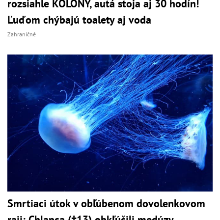
rozsiahle KOLÓNY, autá stoja aj 30 hodín!
Ľuďom chýbajú toalety aj voda
Zahraničné
Smrtiaci útok v obľúbenom dovolenkovom
raji: Chlapca (†13) obkľúčili medúzy,