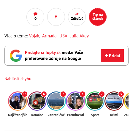
Tip na
0
Zdieľať
článok
Viac o téme:
Vojak
,
Armáda
,
USA
,
Julia Akey
Pridajte si Topky.sk
medzi Vaše
Pridať
preferované zdroje na Google
Nahlásiť chybu
16
6
2
4
7
5
Najčítanejšie
Domáce
Zahraničné
Prominenti
Šport
Krimi
Zaují