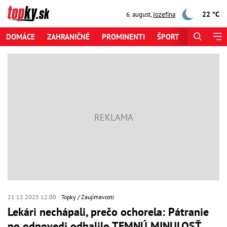
22 °C
6. august
,
Jozefína
DOMÁCE
ZAHRANIČNÉ
PROMINENTI
ŠPORT
ZAUJÍMAV
21.12.2025 12:00
Topky
Zaujímavosti
Lekári nechápali, prečo ochorela: Pátranie
po odpovedi odhalilo TEMNÚ MINULOSŤ