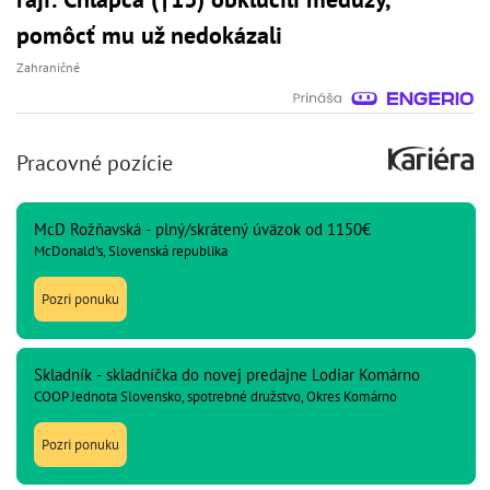
pomôcť mu už nedokázali
Zahraničné
Pracovné pozície
McD Rožňavská - plný/skrátený úväzok od 1150€
McDonald's, Slovenská republika
Pozri ponuku
Skladník - skladníčka do novej predajne Lodiar Komárno
COOP Jednota Slovensko, spotrebné družstvo, Okres Komárno
Pozri ponuku