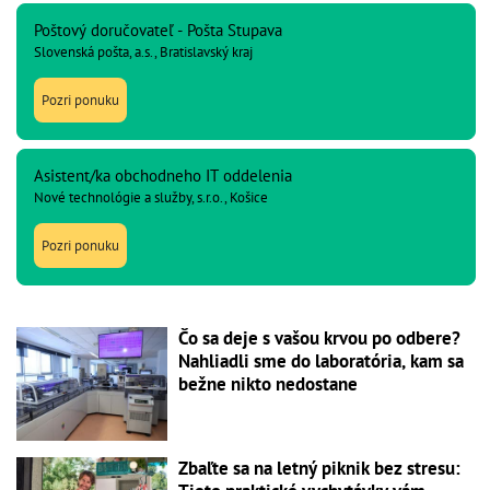
Poštový doručovateľ - Pošta Stupava
Slovenská pošta, a.s., Bratislavský kraj
Pozri ponuku
Asistent/ka obchodneho IT oddelenia
Nové technológie a služby, s.r.o., Košice
Pozri ponuku
Čo sa deje s vašou krvou po odbere?
Nahliadli sme do laboratória, kam sa
bežne nikto nedostane
Zbaľte sa na letný piknik bez stresu: