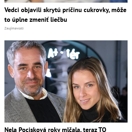
Vedci objavili skrytú príčinu cukrovky, môže
to úplne zmeniť liečbu
Zaujímavosti
Nela Pocisková roky mlčala, teraz TO