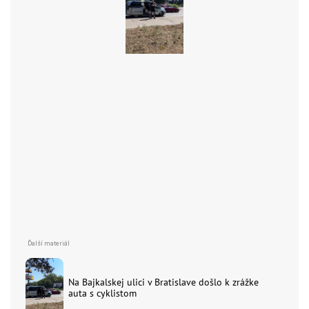
Na Bajkalskej ulici v Bratislave došlo k zrážke
auta s cyklistom