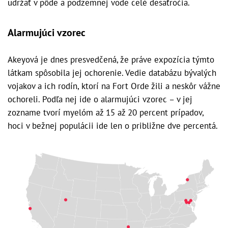
udržať v pôde a podzemnej vode celé desaťročia.
Alarmujúci vzorec
Akeyová je dnes presvedčená, že práve expozícia týmto
látkam spôsobila jej ochorenie. Vedie databázu bývalých
vojakov a ich rodín, ktorí na Fort Orde žili a neskôr vážne
ochoreli. Podľa nej ide o alarmujúci vzorec – v jej
zozname tvorí myelóm až 15 až 20 percent prípadov,
hoci v bežnej populácii ide len o približne dve percentá.