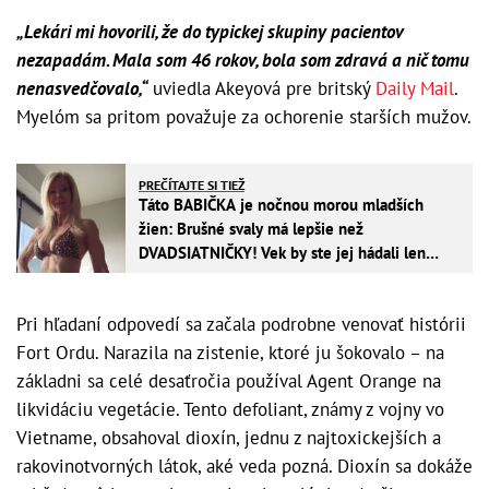
„Lekári mi hovorili, že do typickej skupiny pacientov
nezapadám. Mala som 46 rokov, bola som zdravá a nič tomu
nenasvedčovalo,“
uviedla Akeyová pre britský
Daily Mail
.
Myelóm sa pritom považuje za ochorenie starších mužov.
PREČÍTAJTE SI TIEŽ
Táto BABIČKA je nočnou morou mladších
žien: Brušné svaly má lepšie než
DVADSIATNIČKY! Vek by ste jej hádali len
ťažko
Pri hľadaní odpovedí sa začala podrobne venovať histórii
Fort Ordu. Narazila na zistenie, ktoré ju šokovalo – na
základni sa celé desaťročia používal Agent Orange na
likvidáciu vegetácie. Tento defoliant, známy z vojny vo
Vietname, obsahoval dioxín, jednu z najtoxickejších a
rakovinotvorných látok, aké veda pozná. Dioxín sa dokáže