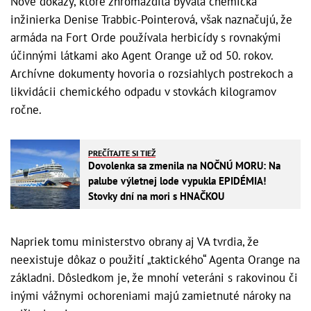
Nové dôkazy, ktoré zhromaždila bývalá chemická
inžinierka Denise Trabbic-Pointerová, však naznačujú, že
armáda na Fort Orde používala herbicídy s rovnakými
účinnými látkami ako Agent Orange už od 50. rokov.
Archívne dokumenty hovoria o rozsiahlych postrekoch a
likvidácii chemického odpadu v stovkách kilogramov
ročne.
PREČÍTAJTE SI TIEŽ
Dovolenka sa zmenila na NOČNÚ MORU: Na
palube výletnej lode vypukla EPIDÉMIA!
Stovky dní na mori s HNAČKOU
Napriek tomu ministerstvo obrany aj VA tvrdia, že
neexistuje dôkaz o použití „taktického“ Agenta Orange na
základni. Dôsledkom je, že mnohí veteráni s rakovinou či
inými vážnymi ochoreniami majú zamietnuté nároky na