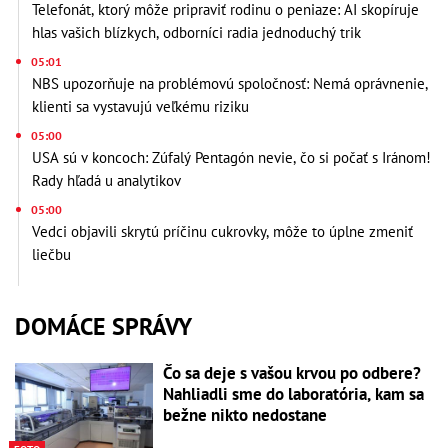
Telefonát, ktorý môže pripraviť rodinu o peniaze: AI skopíruje
hlas vašich blízkych, odborníci radia jednoduchý trik
05:01
NBS upozorňuje na problémovú spoločnosť: Nemá oprávnenie,
klienti sa vystavujú veľkému riziku
05:00
USA sú v koncoch: Zúfalý Pentagón nevie, čo si počať s Iránom!
Rady hľadá u analytikov
05:00
Vedci objavili skrytú príčinu cukrovky, môže to úplne zmeniť
liečbu
DOMÁCE SPRÁVY
Čo sa deje s vašou krvou po odbere?
Nahliadli sme do laboratória, kam sa
bežne nikto nedostane