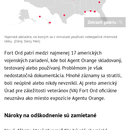
Zobraziť galériu
(3)
Vojenské základne, na ktorých sa v minulosti používali nebezpečné chemické
látky. (Zdroj: Daily Mail)
Fort Ord patrí medzi najmenej 17 amerických
vojenských zariadení, kde bol Agent Orange skladovaný,
testovaný alebo používaný. Problémom je však
nedostatočná dokumentácia. Mnohé záznamy sa stratili,
boli neúplné alebo nikdy nevznikli. Aj preto americký
Úrad pre záležitosti veteránov (VA) Fort Ord oficiálne
neuznáva ako miesto expozície Agentu Orange.
Nároky na odškodnenie sú zamietané