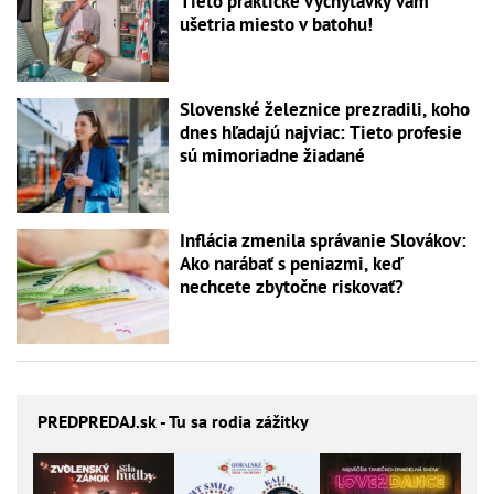
Tieto praktické vychytávky vám
ušetria miesto v batohu!
Slovenské železnice prezradili, koho
dnes hľadajú najviac: Tieto profesie
sú mimoriadne žiadané
Inflácia zmenila správanie Slovákov:
Ako narábať s peniazmi, keď
nechcete zbytočne riskovať?
PREDPREDAJ
.sk - Tu sa rodia zážitky