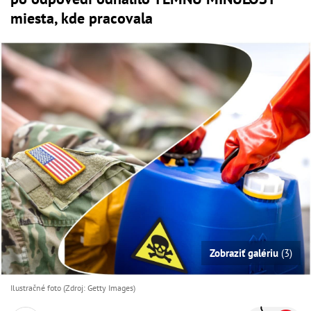
miesta, kde pracovala
Zobraziť galériu
(3)
Ilustračné foto (Zdroj: Getty Images)