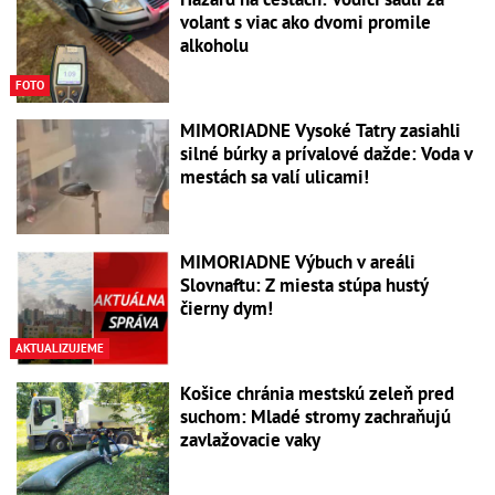
volant s viac ako dvomi promile
alkoholu
FOTO
MIMORIADNE Vysoké Tatry zasiahli
silné búrky a prívalové dažde: Voda v
mestách sa valí ulicami!
MIMORIADNE Výbuch v areáli
Slovnaftu: Z miesta stúpa hustý
čierny dym!
AKTUALIZUJEME
Košice chránia mestskú zeleň pred
suchom: Mladé stromy zachraňujú
zavlažovacie vaky