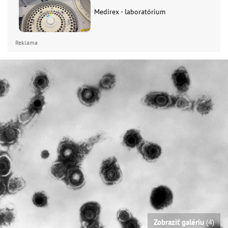
Medirex - laboratórium
Reklama
Zobraziť galériu
(4)