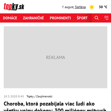
30 °C
7. august
,
Štefánia
DOMÁCE
ZAHRANIČNÉ
PROMINENTI
ŠPORT
ZAUJÍMAV
10.5.2020 8:45
Topky
Zaujímavosti
Choroba, ktorá pozabíjala viac ľudí ako
všetky vojny dokopy: 300 miliónov mŕtvych,