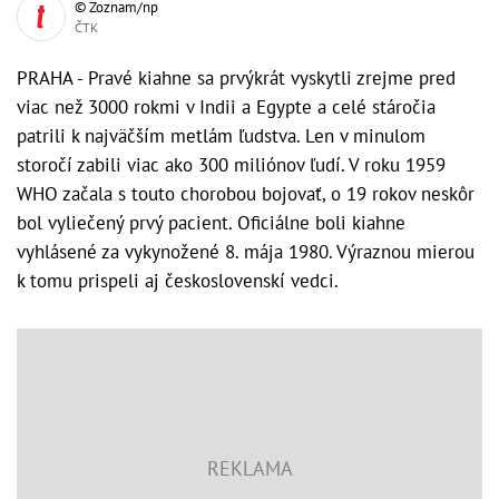
© Zoznam/np
ČTK
PRAHA - Pravé kiahne sa prvýkrát vyskytli zrejme pred
viac než 3000 rokmi v Indii a Egypte a celé stáročia
patrili k najväčším metlám ľudstva. Len v minulom
storočí zabili viac ako 300 miliónov ľudí. V roku 1959
WHO začala s touto chorobou bojovať, o 19 rokov neskôr
bol vyliečený prvý pacient. Oficiálne boli kiahne
vyhlásené za vykynožené 8. mája 1980. Výraznou mierou
k tomu prispeli aj československí vedci.