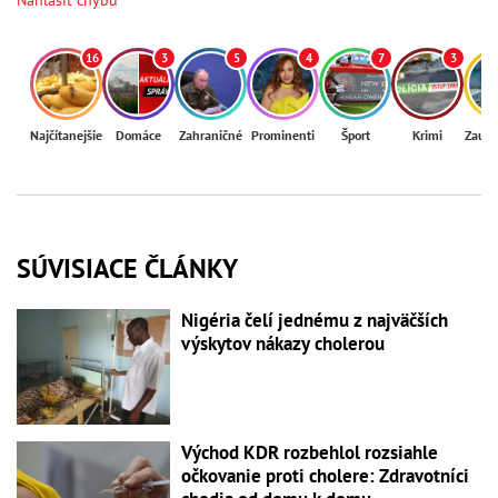
Nahlásiť chybu
16
3
5
4
7
3
Najčítanejšie
Domáce
Zahraničné
Prominenti
Šport
Krimi
Zaují
SÚVISIACE ČLÁNKY
Nigéria čelí jednému z najväčších
výskytov nákazy cholerou
Východ KDR rozbehlol rozsiahle
očkovanie proti cholere: Zdravotníci