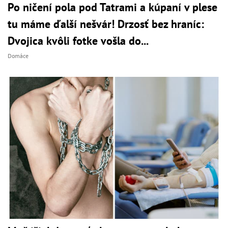
Po ničení pola pod Tatrami a kúpaní v plese
tu máme ďalší nešvár! Drzosť bez hraníc:
Dvojica kvôli fotke vošla do...
Domáce