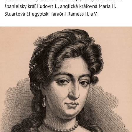
španielsky kráľ Ľudovít I., anglická kráľovná Maria II.
Stuartová či egyptskí faraóni Ramess II. a V.