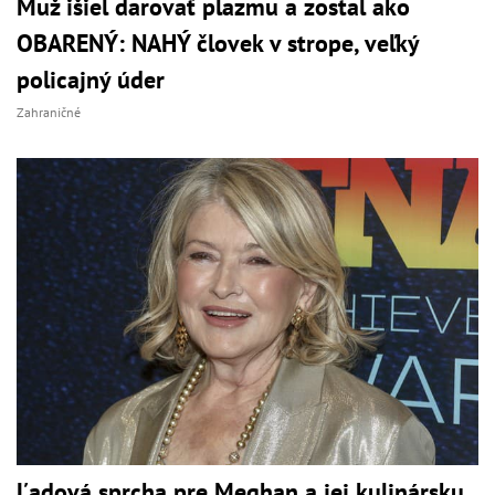
Muž išiel darovať plazmu a zostal ako
OBARENÝ: NAHÝ človek v strope, veľký
policajný úder
Zahraničné
Ľadová sprcha pre Meghan a jej kulinársku