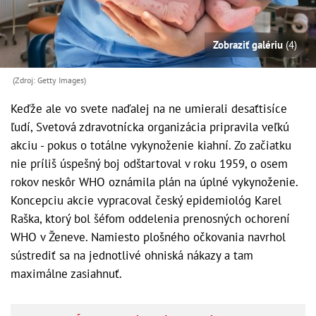
Zobraziť galériu
(4)
(Zdroj: Getty Images)
Keďže ale vo svete naďalej na ne umierali desaťtisíce
ľudí, Svetová zdravotnícka organizácia pripravila veľkú
akciu - pokus o totálne vykynoženie kiahní. Zo začiatku
nie príliš úspešný boj odštartoval v roku 1959, o osem
rokov neskôr WHO oznámila plán na úplné vykynoženie.
Koncepciu akcie vypracoval český epidemiológ Karel
Raška, ktorý bol šéfom oddelenia prenosných ochorení
WHO v Ženeve. Namiesto plošného očkovania navrhol
sústrediť sa na jednotlivé ohniská nákazy a tam
maximálne zasiahnuť.