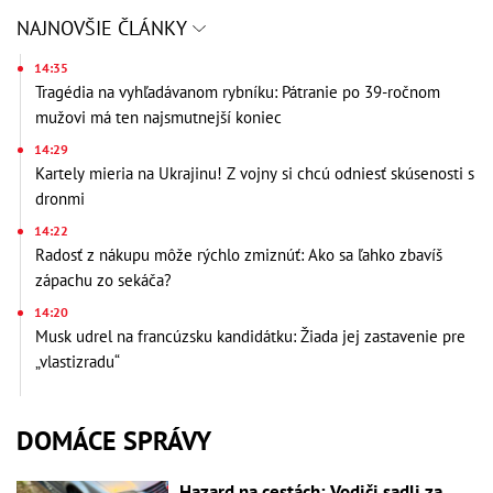
NAJNOVŠIE ČLÁNKY
14:35
Tragédia na vyhľadávanom rybníku: Pátranie po 39-ročnom
mužovi má ten najsmutnejší koniec
14:29
Kartely mieria na Ukrajinu! Z vojny si chcú odniesť skúsenosti s
dronmi
14:22
Radosť z nákupu môže rýchlo zmiznúť: Ako sa ľahko zbavíš
zápachu zo sekáča?
14:20
Musk udrel na francúzsku kandidátku: Žiada jej zastavenie pre
„vlastizradu“
DOMÁCE SPRÁVY
Hazard na cestách: Vodiči sadli za