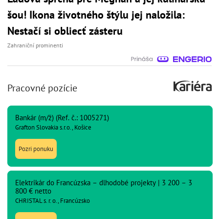
šou! Ikona životného štýlu jej naložila:
Nestačí si obliecť zásteru
Zahraniční prominenti
Pracovné pozície
Bankár (m/ž) (Ref. č.: 1005271)
Grafton Slovakia s.r.o., Košice
Pozri ponuku
Elektrikár do Francúzska – dlhodobé projekty | 3 200 – 3
800 € netto
CHRISTAL s. r. o., Francúzsko