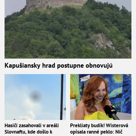
Kapušiansky hrad postupne obnovujú
Hasiči zasahovali v areáli
Prekliaty budík! Wisterová
Slovnaftu, kde došlo k
opísala ranné peklo: Nič