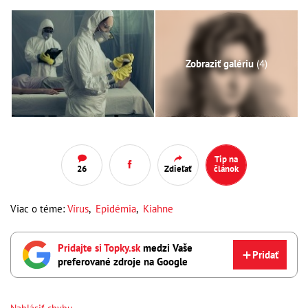
Zobraziť galériu
(4)
Tip na
26
Zdieľať
článok
Viac o téme:
Vírus
,
Epidémia
,
Kiahne
Pridajte si Topky.sk
medzi Vaše
Pridať
preferované zdroje na Google