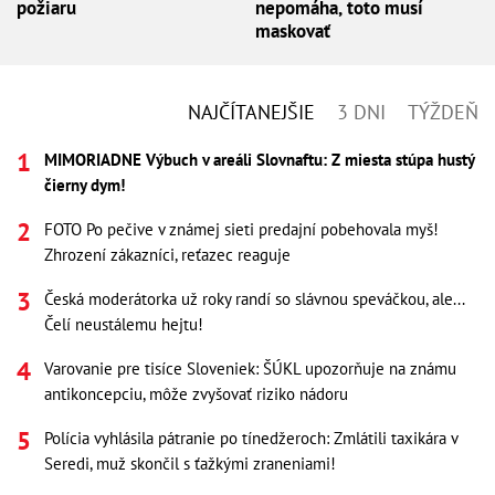
požiaru
nepomáha, toto musí
maskovať
NAJČÍTANEJŠIE
3 DNI
TÝŽDEŇ
MIMORIADNE Výbuch v areáli Slovnaftu: Z miesta stúpa hustý
čierny dym!
FOTO Po pečive v známej sieti predajní pobehovala myš!
Zhrození zákazníci, reťazec reaguje
Česká moderátorka už roky randí so slávnou speváčkou, ale...
Čelí neustálemu hejtu!
Varovanie pre tisíce Sloveniek: ŠÚKL upozorňuje na známu
antikoncepciu, môže zvyšovať riziko nádoru
Polícia vyhlásila pátranie po tínedžeroch: Zmlátili taxikára v
Seredi, muž skončil s ťažkými zraneniami!