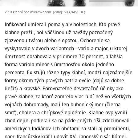
Vírus kiahní pod mikroskopom (Zdroj: SITA/AP/CDC)
Infikovaní umierali pomaly a v bolestiach. Kto pravé
kiahne prežil, bol väčšinou už navždy poznačený
zjazvenou tvárou alebo slepotou. Ochorenie sa
vyskytovalo v dvoch variantoch - variola major, u ktorej
úmrtnosť dosahovala v priemere 30 percent, a ľahšia
forma variola minor s úmrtnosťou okolo jedného
percenta. Existujú rôzne typy kiahní, medzi najznámejšie
formy okrem tých pravých patria ovčie (dajú sa dobre
liečiť) a kravské. Porovnateľne devastačné účinky ako
pravé kiahne, za ktoré zomrelo viac ľudí než vo všetkých
vojnách dohromady, mali len bubonický mor (čierna
smrť), cholera a chrípkové epidémie. Kiahne ovplyvnili
chod dejín, podieľali sa na páde celých ríší, zdecimovali
amerických Indiánov. Ich obeťami sa stali aj prominenti,
napr. francúzsky kráľ Ľudovít XV., japonský cisár Kómei,