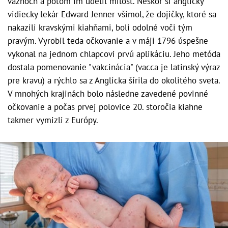
väzňoch a potom im udelil milosť. Neskôr si anglický
vidiecky lekár Edward Jenner všimol, že dojičky, ktoré sa
nakazili kravskými kiahňami, boli odolné voči tým
pravým. Vyrobil teda očkovanie a v máji 1796 úspešne
vykonal na jednom chlapcovi prvú aplikáciu. Jeho metóda
dostala pomenovanie "vakcinácia" (vacca je latinský výraz
pre kravu) a rýchlo sa z Anglicka šírila do okolitého sveta.
V mnohých krajinách bolo následne zavedené povinné
očkovanie a počas prvej polovice 20. storočia kiahne
takmer vymizli z Európy.