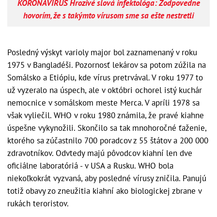
KORONAVÍRUS Hrozivé slová infektológa: Zodpovedne
hovorím, že s takýmto vírusom sme sa ešte nestretli
Posledný výskyt varioly major bol zaznamenaný v roku
1975 v Bangladéši. Pozornosť lekárov sa potom zúžila na
Somálsko a Etiópiu, kde vírus pretrvával. V roku 1977 to
už vyzeralo na úspech, ale v októbri ochorel istý kuchár
nemocnice v somálskom meste Merca. V apríli 1978 sa
však vyliečil. WHO v roku 1980 známila, že pravé kiahne
úspešne vykynožili. Skončilo sa tak mnohoročné ťaženie,
ktorého sa zúčastnilo 700 poradcov z 55 štátov a 200 000
zdravotníkov. Odvtedy majú pôvodcov kiahní len dve
oficiálne laboratóriá - v USA a Rusku. WHO bola
niekoľkokrát vyzvaná, aby posledné vírusy zničila. Panujú
totiž obavy zo zneužitia kiahní ako biologickej zbrane v
rukách teroristov.