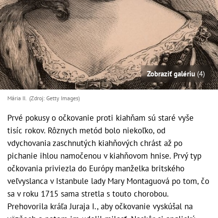
Zobraziť galériu
(4)
Mária II. (Zdroj: Getty Images)
Prvé pokusy o očkovanie proti kiahňam sú staré vyše
tisíc rokov. Rôznych metód bolo niekoľko, od
vdychovania zaschnutých kiahňových chrást až po
pichanie ihlou namočenou v kiahňovom hnise. Prvý typ
očkovania priviezla do Európy manželka britského
veľvyslanca v Istanbule lady Mary Montaguová po tom, čo
sa v roku 1715 sama stretla s touto chorobou.
Prehovorila kráľa Juraja I., aby očkovanie vyskúšal na