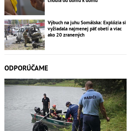
chodia od domu k domu
Výbuch na juhu Somálska: Explózia si
vyžiadala najmenej päť obetí a viac
ako 20 zranených
ODPORÚČAME