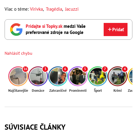
Viac o téme:
Vírivka
,
Tragédia
,
Jacuzzi
Pridajte si Topky.sk
medzi Vaše
Pridať
preferované zdroje na Google
Nahlásiť chybu
16
3
6
5
7
4
Najčítanejšie
Domáce
Zahraničné
Prominenti
Šport
Krimi
Zaují
SÚVISIACE ČLÁNKY