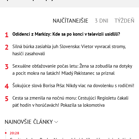
NAJČÍTANEJŠIE
3 DNI
TÝŽDEŇ
Odídenci z Markízy: Kde sa po konci v televízii usídlili?
Silná búrka zasiahla juh Slovenska: Vietor vyvracal stromy,
hasiči zasahovali
Sexuálne obťažovanie počas letu: Žena sa zobudila na dotyky
a pocit mokra na šatách! Mladý Pakistanec sa priznal
Šokujúce slová Borisa Prša: Nikdy viac na dovolenku s rodičmi!
Cesta sa zmenila na nočnú moru: Cestujúci RegioJetu čakali
päť hodín v horúčavách! Pokazila sa lokomotíva
NAJNOVŠIE ČLÁNKY
20:28