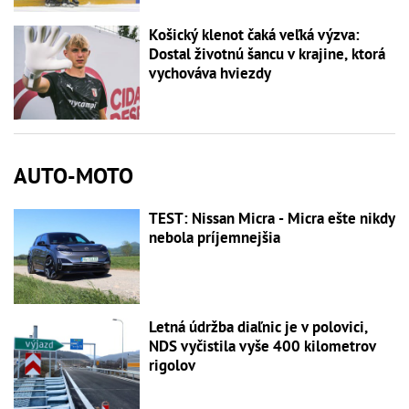
Košický klenot čaká veľká výzva:
Dostal životnú šancu v krajine, ktorá
vychováva hviezdy
AUTO-MOTO
TEST: Nissan Micra - Micra ešte nikdy
nebola príjemnejšia
Letná údržba diaľnic je v polovici,
NDS vyčistila vyše 400 kilometrov
rigolov