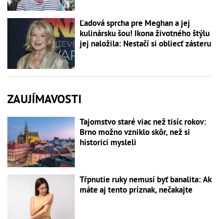
Ľadová sprcha pre Meghan a jej
kulinársku šou! Ikona životného štýlu
jej naložila: Nestačí si obliecť zásteru
ZAUJÍMAVOSTI
Tajomstvo staré viac než tisíc rokov:
Brno možno vzniklo skôr, než si
historici mysleli
Tŕpnutie ruky nemusí byť banalita: Ak
máte aj tento príznak, nečakajte