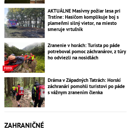
AKTUÁLNE Masívny požiar lesa pri
Trstíne: Hasičom komplikuje boj s
plameňmi silný vietor, na miesto
smeruje vrtuľník
Zranenie v horách: Turista po páde
potreboval pomoc záchranárov, z túry
ho odviezli na nosidlách
FOTO
Dráma v Západných Tatrách: Horskí
záchranári pomohli turistovi po páde
s vážnym zranením členka
ZAHRANIČNÉ