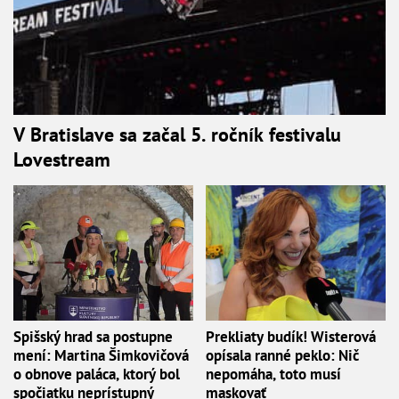
V Bratislave sa začal 5. ročník festivalu
Lovestream
Spišský hrad sa postupne
Prekliaty budík! Wisterová
mení: Martina Šimkovičová
opísala ranné peklo: Nič
o obnove paláca, ktorý bol
nepomáha, toto musí
spočiatku neprístupný
maskovať