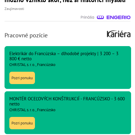
Zaujímavosti
Pracovné pozície
Elektrikár do Francúzska – dlhodobé projekty | 3 200 – 3
800 € netto
CHRISTAL s. r. o., Francúzsko
Pozri ponuku
MONTÉR OCEĽOVÝCH KONŠTRUKCIÍ - FRANCÚZSKO - 3 600
netto
CHRISTAL s. r. o., Francúzsko
Pozri ponuku