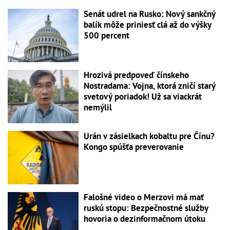
Senát udrel na Rusko: Nový sankčný
balík môže priniesť clá až do výšky
500 percent
Hrozivá predpoveď čínskeho
Nostradama: Vojna, ktorá zničí starý
svetový poriadok! Už sa viackrát
nemýlil
Urán v zásielkach kobaltu pre Čínu?
Kongo spúšťa preverovanie
Falošné video o Merzovi má mať
ruskú stopu: Bezpečnostné služby
hovoria o dezinformačnom útoku