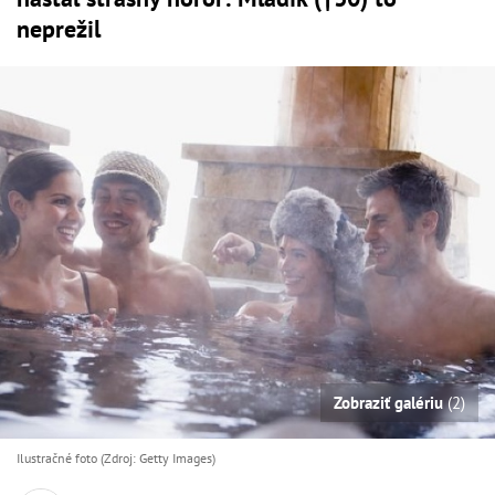
neprežil
Zobraziť galériu
(2)
Ilustračné foto (Zdroj: Getty Images)