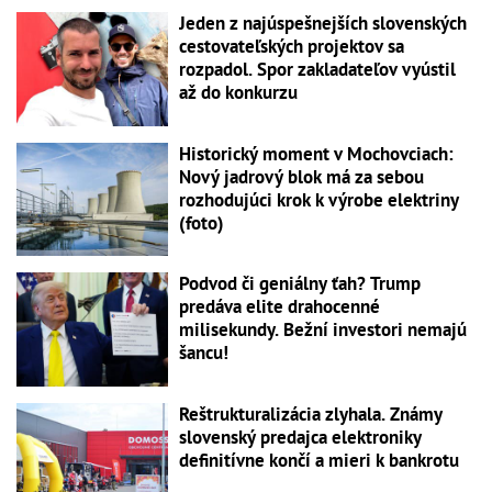
Jeden z najúspešnejších slovenských
cestovateľských projektov sa
rozpadol. Spor zakladateľov vyústil
až do konkurzu
Historický moment v Mochovciach:
Nový jadrový blok má za sebou
rozhodujúci krok k výrobe elektriny
(foto)
Podvod či geniálny ťah? Trump
predáva elite drahocenné
milisekundy. Bežní investori nemajú
šancu!
Reštrukturalizácia zlyhala. Známy
slovenský predajca elektroniky
definitívne končí a mieri k bankrotu