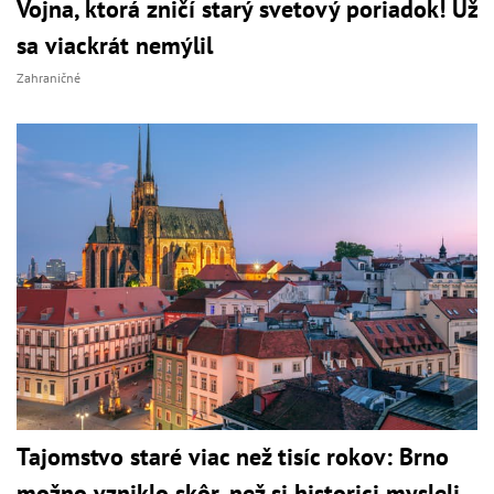
Vojna, ktorá zničí starý svetový poriadok! Už
sa viackrát nemýlil
Zahraničné
Tajomstvo staré viac než tisíc rokov: Brno
možno vzniklo skôr, než si historici mysleli