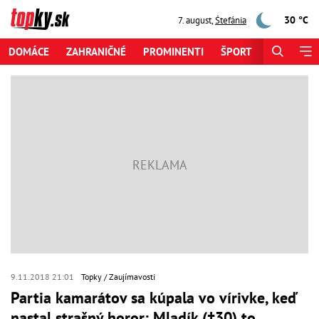
30 °C
7. august
,
Štefánia
DOMÁCE
ZAHRANIČNÉ
PROMINENTI
ŠPORT
ZAUJÍMAV
9.11.2018 21:01
Topky
Zaujímavosti
Partia kamarátov sa kúpala vo vírivke, keď
nastal strašný horor: Mladík (†30) to