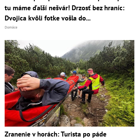
tu máme ďalší nešvár! Drzosť bez hraníc:
Dvojica kvôli fotke vošla do...
Domáce
Zranenie v horách: Turista po páde