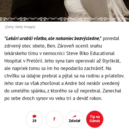
(Zdroj: Getty Images)
"Lekári urobili všetko, ale nakoniec bezvýsledne,"
povedal
zdrvený otec obete, Ben. Zároveň ocenil snahu
lekárskeho tímu v nemocnici Steve Biko Educational
Hospital v Pretórii. Jeho syna tam operovali až štyrikrát,
ale napriek tomu sa im ho nepodarilo zachrániť. Na
chvíľku sa údajne prebral a pýtal sa na rodinu a priateľov.
Jeho stav sa však zhoršoval a Andre bol neskôr uvedený
do umelého spánku, z ktorého sa už neprebral. Zanechal
po sebe dvoch synov vo veku tri a deväť rokov.
Tip na
29
Zdieľať
článok