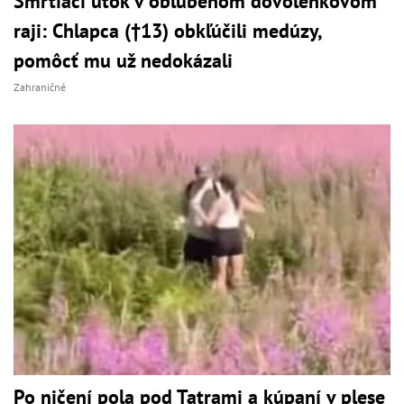
Smrtiaci útok v obľúbenom dovolenkovom
raji: Chlapca (†13) obkľúčili medúzy,
pomôcť mu už nedokázali
Zahraničné
Po ničení pola pod Tatrami a kúpaní v plese