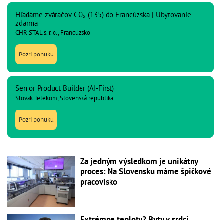
Hľadáme zváračov CO₂ (135) do Francúzska | Ubytovanie
zdarma
CHRISTAL s. r. o., Francúzsko
Pozri ponuku
Senior Product Builder (AI-First)
Slovak Telekom, Slovenská republika
Pozri ponuku
Za jedným výsledkom je unikátny
proces: Na Slovensku máme špičkové
pracovisko
Extrémne teploty? Byty v srdci