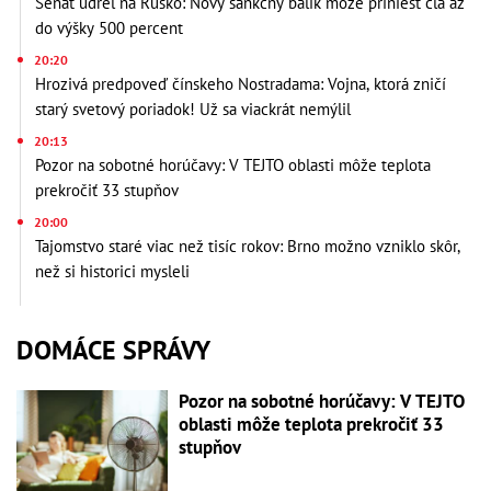
Senát udrel na Rusko: Nový sankčný balík môže priniesť clá až
do výšky 500 percent
20:20
Hrozivá predpoveď čínskeho Nostradama: Vojna, ktorá zničí
starý svetový poriadok! Už sa viackrát nemýlil
20:13
Pozor na sobotné horúčavy: V TEJTO oblasti môže teplota
prekročiť 33 stupňov
20:00
Tajomstvo staré viac než tisíc rokov: Brno možno vzniklo skôr,
než si historici mysleli
DOMÁCE SPRÁVY
Pozor na sobotné horúčavy: V TEJTO
oblasti môže teplota prekročiť 33
stupňov