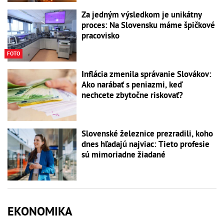
Za jedným výsledkom je unikátny
proces: Na Slovensku máme špičkové
pracovisko
FOTO
Inflácia zmenila správanie Slovákov:
Ako narábať s peniazmi, keď
nechcete zbytočne riskovať?
Slovenské železnice prezradili, koho
dnes hľadajú najviac: Tieto profesie
sú mimoriadne žiadané
EKONOMIKA