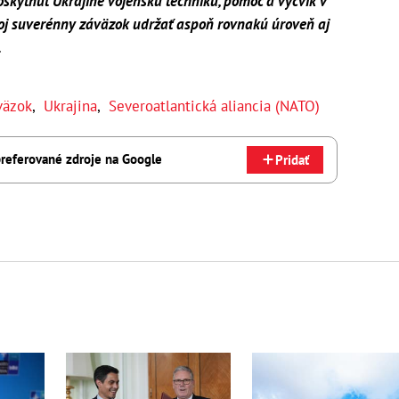
oskytnúť Ukrajine vojenskú techniku, pomoc a výcvik v
svoj suverénny záväzok udržať aspoň rovnakú úroveň aj
.
väzok
,
Ukrajina
,
Severoatlantická aliancia (NATO)
referované zdroje na Google
Pridať