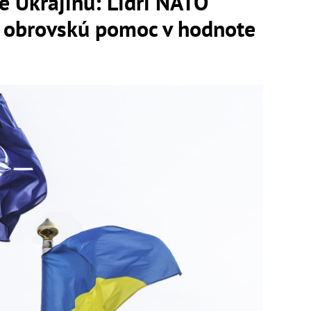
re Ukrajinu: Lídri NATO
e obrovskú pomoc v hodnote