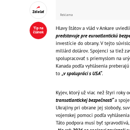
Zdieľať
Reklama
Hlavy štátov a vlád v Ankare uviedl
Tip na
článok
predstavuje pre euroatlantickú bezpe
investície do obrany. V tejto súvis
miliárd dolárov. Spojenci sa tiež za
spolupracovať s priemyslom na urýc
Kanada podľa vyhlásenia preberajú 
to
„v spolupráci s USA“
.
Kyjev, ktorý už viac než štyri roky o
transatlantickej bezpečnosti“
a spoje
Ukrajiny pri obrane jej slobody, su
vojenskej pomoci podľa vyhlásenia 
Táto podpora musí byť spravodlivá,