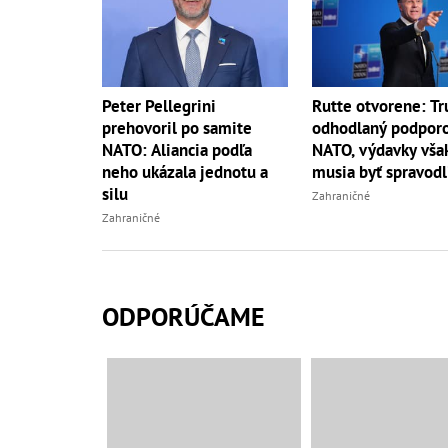
Peter Pellegrini
Rutte otvorene: T
prehovoril po samite
odhodlaný podpor
NATO: Aliancia podľa
NATO, výdavky vša
neho ukázala jednotu a
musia byť spravodl
silu
Zahraničné
Zahraničné
ODPORÚČAME