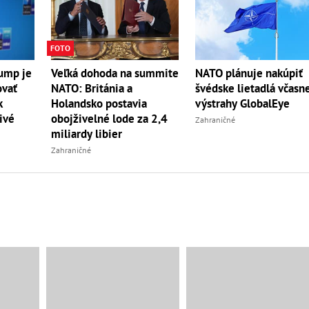
FOTO
rump je
Veľká dohoda na summite
NATO plánuje nakúpiť
ovať
NATO: Británia a
švédske lietadlá včasn
k
Holandsko postavia
výstrahy GlobalEye
ivé
obojživelné lode za 2,4
Zahraničné
miliardy libier
Zahraničné