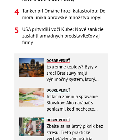
Tanker pri Ománe hrozí katastrofou: Do
mora uniká obrovské množstvo ropy!
USA pritvrdili voči Kube: Nové sankcie
zasiahli armádnych predstaviteľov aj
firmy
DOBRE VEDIEŤ
Extrémne teploty? Byty v
srdci Bratislavy majú
výnimočný systém, ktorý
ešte aj šetrí náklady
DOBRE VEDIEŤ
Inflácia zmenila správanie
Slovákov: Ako narábať s
peniazmi, keď nechcete
zbytočne riskovať?
DOBRE VEDIEŤ
Zbaľte sa na letný piknik bez
stresu: Tieto praktické
vychytávky vám ušetria