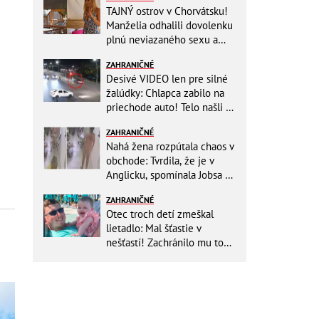
TAJNÝ ostrov v Chorvátsku!
Manželia odhalili dovolenku
plnú neviazaného sexu a
pikatné detaily
ZAHRANIČNÉ
Desivé VIDEO len pre silné
žalúdky: Chlapca zabilo na
priechode auto! Telo našli o
150 metrov ďalej
ZAHRANIČNÉ
Nahá žena rozpútala chaos v
obchode: Tvrdila, že je v
Anglicku, spomínala Jobsa aj
amfetamín
ZAHRANIČNÉ
Otec troch detí zmeškal
lietadlo: Mal šťastie v
nešťastí! Zachránilo mu to
život