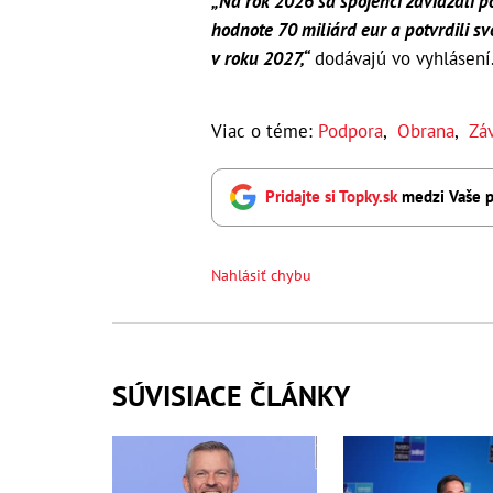
„Na rok 2026 sa spojenci zaviazali p
hodnote 70 miliárd eur a potvrdili 
v roku 2027,“
dodávajú vo vyhlásení
Viac o téme:
Podpora
,
Obrana
,
Zá
Pridajte si Topky.sk
medzi Vaše p
Nahlásiť chybu
SÚVISIACE ČLÁNKY