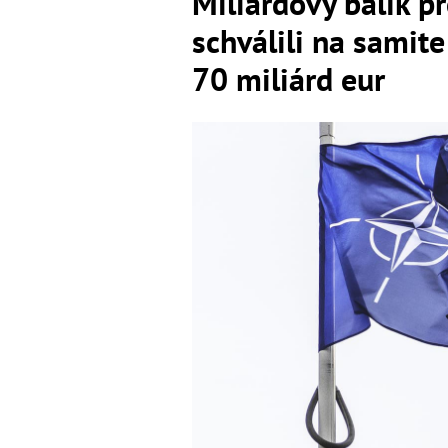
Miliardový balík p
schválili na samit
70 miliárd eur