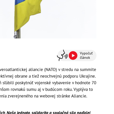
Vypočuť
článok
veroatlantickej aliancie (NATO) v stredu na summite
lektívnej obrane a tiež neochvejnú podporu Ukrajine.
 sľúbili poskytnúť vojenské vybavenie v hodnote 70
enšom rovnakú sumu aj v budúcom roku. Vyplýva to
nia zverejneného na webovej stránke Aliancie.
ch. Naša jednota, solidarita a spoločná sila naďalej