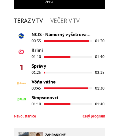
žena
TERAZ V TV
VEČER V TV
NCIS - Námorný vyšetrovací úrad
00:35
01:30
Krimi
01:10
01:40
Správy
01:25
02:15
Vôňa vášne
00:45
01:30
Simpsonovci
01:10
01:40
Navoľ stanice
Celý program
ZAHRANIČNÉ