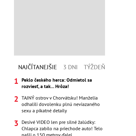
NAJČÍTANEJŠIE
3 DNI
TÝŽDEŇ
Peklo českého herca: Odmietol sa
rozviesť, a tak... Hrôza!
TAJNÝ ostrov v Chorvátsku! Manželia
odhalili dovolenku plnú neviazaného
sexu a pikatné detaily
Desivé VIDEO len pre silné žalúdky:
Chlapca zabilo na priechode auto! Telo
našli o 150 metrov ďalej