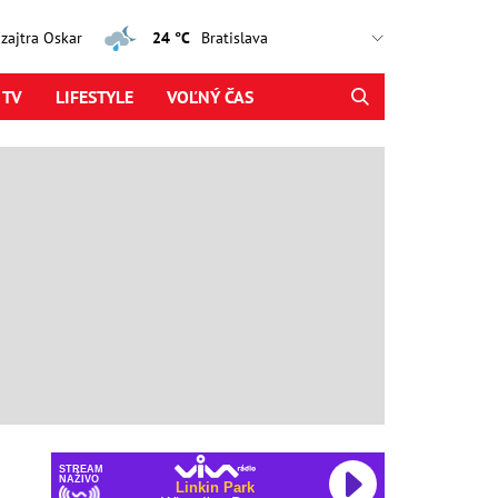
, zajtra Oskar
24 °C
 TV
LIFESTYLE
VOĽNÝ ČAS
STREAM
NAŽIVO
Linkin Park