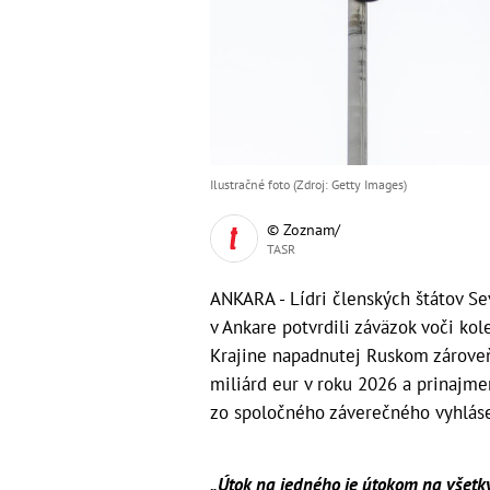
Ilustračné foto (Zdroj: Getty Images)
© Zoznam/
TASR
ANKARA - Lídri členských štátov Se
v Ankare potvrdili záväzok voči ko
Krajine napadnutej Ruskom zároveň
miliárd eur v roku 2026 a prinajm
zo spoločného záverečného vyhláse
„Útok na jedného je útokom na všetký