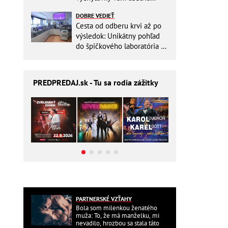
miesto v batohu!
DOBRE VEDIEŤ
Cesta od odberu krvi až po
výsledok: Unikátny pohľad
do špičkového laboratória na
Slovensku
PREDPREDAJ
.sk - Tu sa rodia zážitky
PARTNERSKÉ VZŤAHY
Bola som milenkou ženatého
muža: To, že má manželku, mi
nevadilo, hrozbou sa stala táto