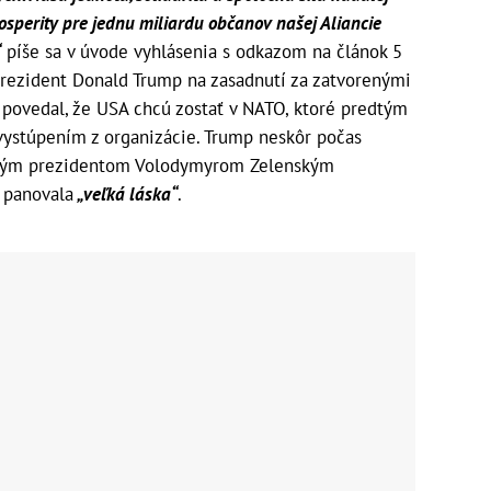
rosperity pre jednu miliardu občanov našej Aliancie
“
píše sa v úvode vyhlásenia s odkazom na článok 5
rezident Donald Trump na zasadnutí za zatvorenými
 povedal, že USA chcú zostať v NATO, ktoré predtým
 vystúpením z organizácie. Trump neskôr počas
inským prezidentom Volodymyrom Zelenským
 panovala
„veľká láska“
.