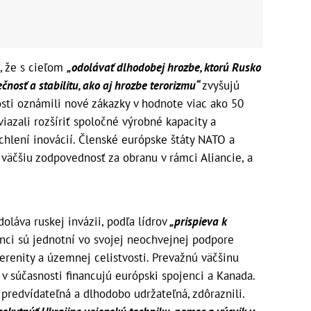
i, že s cieľom
„odolávať dlhodobej hrozbe, ktorú Rusko
čnosť a stabilitu, ako aj hrozbe terorizmu“
zvyšujú
losti oznámili nové zákazky v hodnote viac ako 50
viazali rozšíriť spoločné výrobné kapacity a
hlení inovácií. Členské európske štáty NATO a
väčšiu zodpovednosť za obranu v rámci Aliancie, a
doláva ruskej invázii, podľa lídrov
„prispieva k
nci sú jednotní vo svojej neochvejnej podpore
verenity a územnej celistvosti. Prevažnú väčšinu
v súčasnosti financujú európski spojenci a Kanada.
 predvídateľná a dlhodobo udržateľná, zdôraznili.