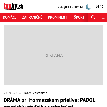
14 °C
9. august
,
Ľubomíra
DOMÁCE
ZAHRANIČNÉ
PROMINENTI
ŠPORT
ZAUJÍMAV
9.6.2026 7:30
Topky
Zahraničné
DRÁMA pri Hormuzskom prielive: PADOL
americký vrtuľník s vrcholnými