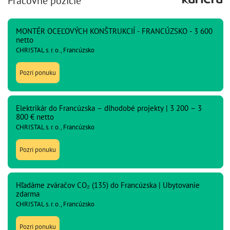
Pracovné pozície
MONTÉR OCEĽOVÝCH KONŠTRUKCIÍ - FRANCÚZSKO - 3 600
netto
CHRISTAL s. r. o., Francúzsko
Pozri ponuku
Elektrikár do Francúzska – dlhodobé projekty | 3 200 – 3
800 € netto
CHRISTAL s. r. o., Francúzsko
Pozri ponuku
Hľadáme zváračov CO₂ (135) do Francúzska | Ubytovanie
zdarma
CHRISTAL s. r. o., Francúzsko
Pozri ponuku