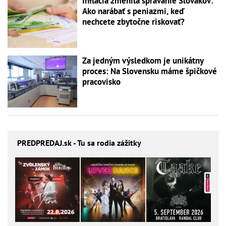
Inflácia zmenila správanie Slovákov:
Ako narábať s peniazmi, keď
nechcete zbytočne riskovať?
Za jedným výsledkom je unikátny
proces: Na Slovensku máme špičkové
pracovisko
PREDPREDAJ
.sk - Tu sa rodia zážitky