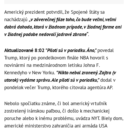
Americký prezident potvrdil, že Spojené štáty sa
nachádzajú
„v záverečnej fáze toho, čo bude veľmi, veľmi
dobrá dohoda, ktorá v žiadnom prípade, v žiadnej forme ani
v žiadnej podobe nedovolí jadrové zbrane“
.
Aktualizované 8:02
"Piloti sú v poriadku. Áno,"
povedal
Trump, ktorý po pondelkovom finále NBA hovoril s
novinármi na medzinárodnom letisku Johna F.
Kennedyho v New Yorku.
"Nikto nebol zranený. Zajtra (v
utorok) vydáme správu. Ale piloti sú v poriadku,"
dodal v
pondelok večer Trump, ktorého citovala agentúra AP.
Nebolo spočiatku známe, či bol americký vrtuľník
zostrelený iránskou paľbou, či došlo k mechanickej
poruche alebo k inému problému, uvádza NYT. Biely dom,
americké ministerstvo zahraničia ani armáda USA