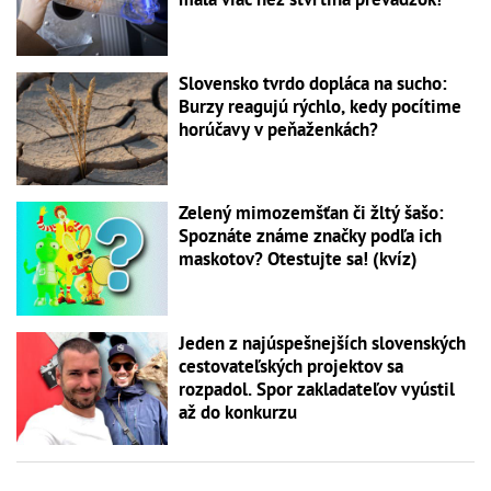
Slovensko tvrdo dopláca na sucho:
Burzy reagujú rýchlo, kedy pocítime
horúčavy v peňaženkách?
Zelený mimozemšťan či žltý šašo:
Spoznáte známe značky podľa ich
maskotov? Otestujte sa! (kvíz)
Jeden z najúspešnejších slovenských
cestovateľských projektov sa
rozpadol. Spor zakladateľov vyústil
až do konkurzu