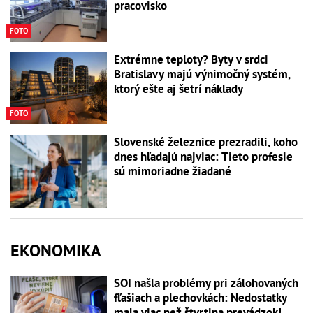
pracovisko
FOTO
Extrémne teploty? Byty v srdci
Bratislavy majú výnimočný systém,
ktorý ešte aj šetrí náklady
FOTO
Slovenské železnice prezradili, koho
dnes hľadajú najviac: Tieto profesie
sú mimoriadne žiadané
EKONOMIKA
SOI našla problémy pri zálohovaných
fľašiach a plechovkách: Nedostatky
mala viac než štvrtina prevádzok!