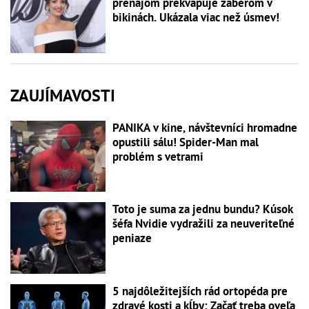
prenájom prekvapuje záberom v
bikinách. Ukázala viac než úsmev!
ZAUJÍMAVOSTI
PANIKA v kine, návštevníci hromadne
opustili sálu! Spider-Man mal
problém s vetrami
Toto je suma za jednu bundu? Kúsok
šéfa Nvidie vydražili za neuveriteľné
peniaze
5 najdôležitejších rád ortopéda pre
zdravé kosti a kĺby: Začať treba oveľa