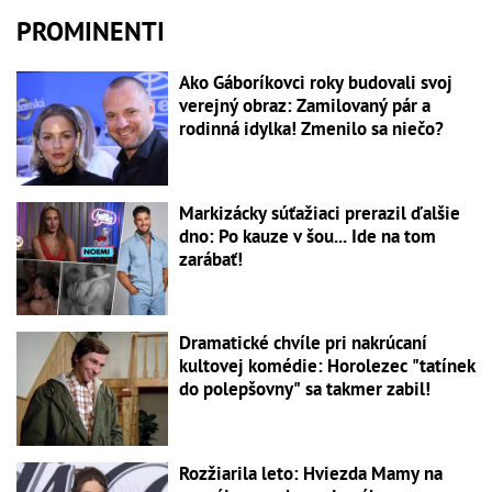
PROMINENTI
Ako Gáboríkovci roky budovali svoj
verejný obraz: Zamilovaný pár a
rodinná idylka! Zmenilo sa niečo?
Markizácky súťažiaci prerazil ďalšie
dno: Po kauze v šou... Ide na tom
zarábať!
Dramatické chvíle pri nakrúcaní
kultovej komédie: Horolezec "tatínek
do polepšovny" sa takmer zabil!
Rozžiarila leto: Hviezda Mamy na