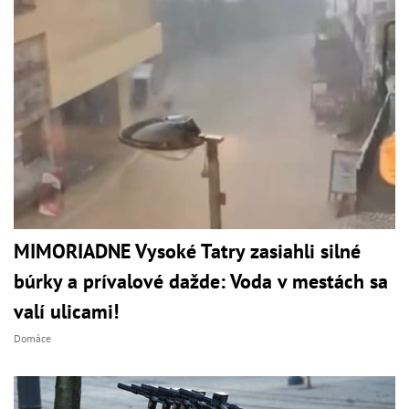
MIMORIADNE Vysoké Tatry zasiahli silné
búrky a prívalové dažde: Voda v mestách sa
valí ulicami!
Domáce