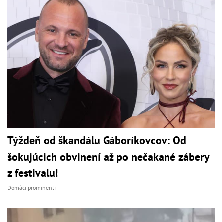
Týždeň od škandálu Gáboríkovcov: Od
šokujúcich obvinení až po nečakané zábery
z festivalu!
Domáci prominenti