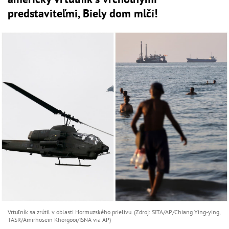
predstaviteľmi, Biely dom mlčí!
Vrtuľník sa zrútil v oblasti Hormuzského prielivu. (Zdroj: SITA/AP/Chiang Ying-ying,
TASR/Amirhosein Khorgooi/ISNA via AP)