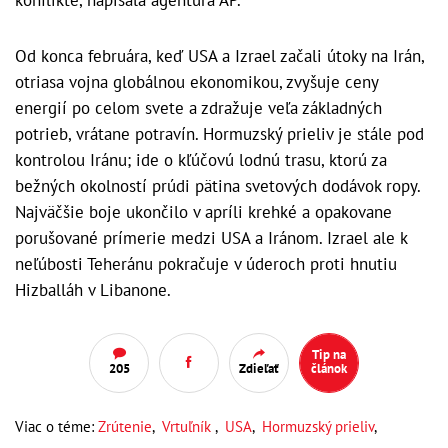
Od konca februára, keď USA a Izrael začali útoky na Irán,
otriasa vojna globálnou ekonomikou, zvyšuje ceny
energií po celom svete a zdražuje veľa základných
potrieb, vrátane potravín. Hormuzský prieliv je stále pod
kontrolou Iránu; ide o kľúčovú lodnú trasu, ktorú za
bežných okolností prúdi pätina svetových dodávok ropy.
Najväčšie boje ukončilo v apríli krehké a opakovane
porušované prímerie medzi USA a Iránom. Izrael ale k
neľúbosti Teheránu pokračuje v úderoch proti hnutiu
Hizballáh v Libanone.
Tip na
205
Zdieľať
článok
Viac o téme:
Zrútenie
,
Vrtuľník
,
USA
,
Hormuzský prieliv
,