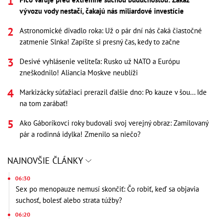
vývozu vody nestačí, čakajú nás miliardové investície
Astronomické divadlo roka: Už o pár dní nás čaká čiastočné
zatmenie Slnka! Zapíšte si presný čas, kedy to začne
Desivé vyhlásenie veliteľa: Rusko už NATO a Európu
zneškodnilo! Aliancia Moskve neublíži
Markizácky súťažiaci prerazil ďalšie dno: Po kauze v šou... Ide
na tom zarábať!
Ako Gáboríkovci roky budovali svoj verejný obraz: Zamilovaný
pár a rodinná idylka! Zmenilo sa niečo?
NAJNOVŠIE ČLÁNKY
06:30
Sex po menopauze nemusí skončiť: Čo robiť, keď sa objavia
suchosť, bolesť alebo strata túžby?
06:20