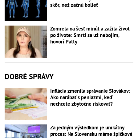
skôr, než začnú bolieť
Zomrela na šesť minút a zažila život
po živote: Smrti sa už nebojím,
hovorí Patty
DOBRÉ SPRÁVY
Inflácia zmenila správanie Slovákov:
Ako narábať s peniazmi, keď
nechcete zbytočne riskovať?
Za jedným výsledkom je unikátny
proces: Na Slovensku máme špičkové