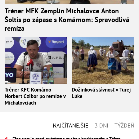
Tréner MFK Zemplín Michalovce Anton
Šoltis po zápase s Komárnom: Spravodlivá
remíza
Tréner KFC Komárno
Dožinková slávnosť v Turej
Norbert Czibor po remíze v
Lúke
Michalovciach
NAJČÍTANEJŠIE
3 DNI
TÝŽDEŇ
Fico varuje pred extrémne suchou budúcnosťou: Zákaz