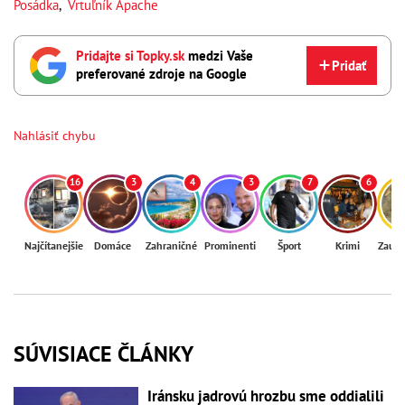
Posádka
,
Vrtuľník Apache
Pridajte si Topky.sk
medzi Vaše
Pridať
preferované zdroje na Google
Nahlásiť chybu
16
3
4
3
7
6
Najčítanejšie
Domáce
Zahraničné
Prominenti
Šport
Krimi
Zaují
SÚVISIACE ČLÁNKY
Iránsku jadrovú hrozbu sme oddialili