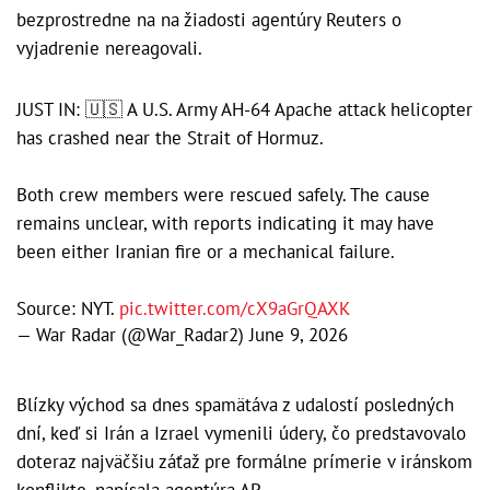
bezprostredne na na žiadosti agentúry Reuters o
vyjadrenie nereagovali.
JUST IN: 🇺🇸 A U.S. Army AH-64 Apache attack helicopter
has crashed near the Strait of Hormuz.
Both crew members were rescued safely. The cause
remains unclear, with reports indicating it may have
been either Iranian fire or a mechanical failure.
Source: NYT.
pic.twitter.com/cX9aGrQAXK
— War Radar (@War_Radar2)
June 9, 2026
Blízky východ sa dnes spamätáva z udalostí posledných
dní, keď si Irán a Izrael vymenili údery, čo predstavovalo
doteraz najväčšiu záťaž pre formálne prímerie v iránskom
konflikte, napísala agentúra AP.