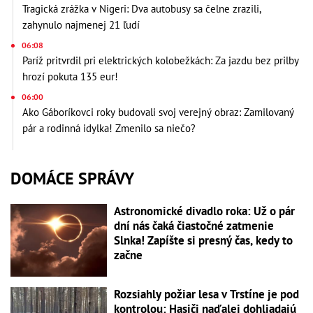
Tragická zrážka v Nigeri: Dva autobusy sa čelne zrazili,
zahynulo najmenej 21 ľudí
06:08
Paríž pritvrdil pri elektrických kolobežkách: Za jazdu bez prilby
hrozí pokuta 135 eur!
06:00
Ako Gáboríkovci roky budovali svoj verejný obraz: Zamilovaný
pár a rodinná idylka! Zmenilo sa niečo?
DOMÁCE SPRÁVY
Astronomické divadlo roka: Už o pár
dní nás čaká čiastočné zatmenie
Slnka! Zapíšte si presný čas, kedy to
začne
Rozsiahly požiar lesa v Trstíne je pod
kontrolou: Hasiči naďalej dohliadajú