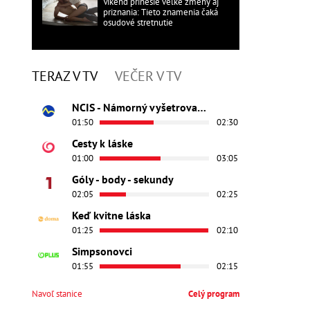
Víkend prinesie veľké zmeny aj
priznania: Tieto znamenia čaká
osudové stretnutie
TERAZ V TV
VEČER V TV
NCIS - Námorný vyšetrovací úrad
01:50
02:30
Cesty k láske
01:00
03:05
Góly - body - sekundy
02:05
02:25
Keď kvitne láska
01:25
02:10
Simpsonovci
01:55
02:15
Navoľ stanice
Celý program