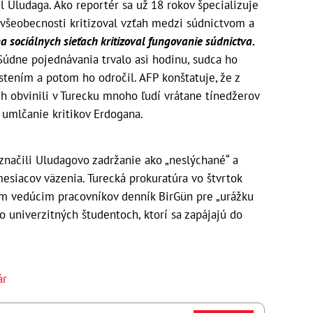
il Uludaga. Ako reportér sa už 18 rokov špecializuje
o všeobecnosti kritizoval vzťah medzi súdnictvom a
 sociálnych sieťach kritizoval fungovanie súdnictva.
údne pojednávania trvalo asi hodinu, sudca ho
ením a potom ho odročil. AFP konštatuje, že z
h obvinili v Turecku mnoho ľudí vrátane tínedžerov
a umlčanie kritikov Erdogana.
značili Uludagovo zadržanie ako „neslýchané“ a
mesiacov väzenia. Turecká prokuratúra vo štvrtok
om vedúcim pracovníkov denník BirGün pre „urážku
 o univerzitných študentoch, ktorí sa zapájajú do
ár