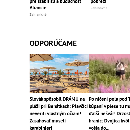
pre stabilitu a budúcnosť
pobreží
Aliancie
Zahraničné
Zahraničné
ODPORÚČAME
Slovák spôsobil DRÁMU na
Po ničení pola pod 
pláži pri Benátkach: Plavčíci
kúpaní v plese tu 
neverili vlastným očiam!
ďalší nešvár! Drzos
Zasahovať museli
hraníc: Dvojica kvôl
karabinieri
vošla do...