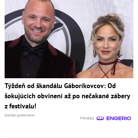
Týždeň od škandálu Gáboríkovcov: Od
šokujúcich obvinení až po nečakané zábery
z festivalu!
Domáci prominenti