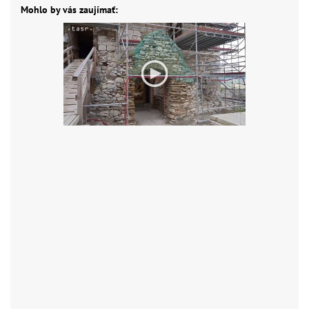
Mohlo by vás zaujímať: