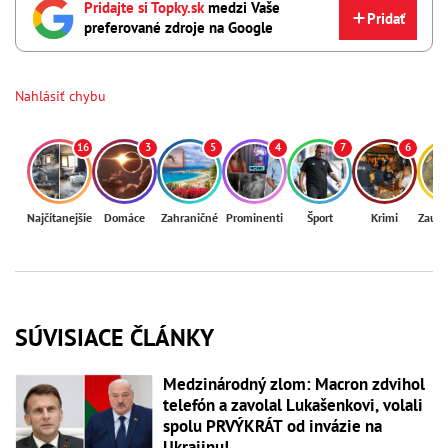
Pridajte si Topky.sk
medzi Vaše
Pridať
preferované zdroje na Google
Nahlásiť chybu
16
3
5
4
7
6
Najčítanejšie
Domáce
Zahraničné
Prominenti
Šport
Krimi
Zaují
SÚVISIACE ČLÁNKY
Medzinárodný zlom: Macron zdvihol
telefón a zavolal Lukašenkovi, volali
spolu PRVÝKRÁT od invázie na
Ukrajinu!