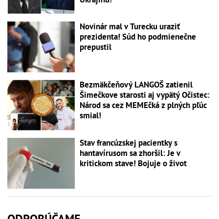
Novinár mal v Turecku uraziť
prezidenta! Súd ho podmienečne
prepustil
Bezmäkčeňový LANGOŠ zatienil
Šimečkove starosti aj vypätý Očistec:
Národ sa cez MEMEčká z plných pľúc
smial!
Stav francúzskej pacientky s
hantavírusom sa zhoršil: Je v
kritickom stave! Bojuje o život
ODPORÚČAME