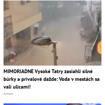
MIMORIADNE Vysoké Tatry zasiahli silné
búrky a prívalové dažde: Voda v mestách sa
valí ulicami!
Domáce