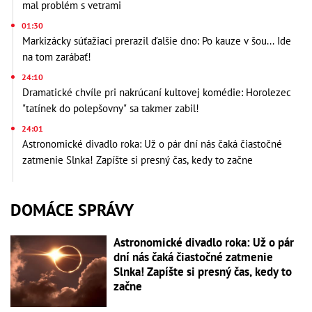
mal problém s vetrami
01:30
Markizácky súťažiaci prerazil ďalšie dno: Po kauze v šou... Ide
na tom zarábať!
24:10
Dramatické chvíle pri nakrúcaní kultovej komédie: Horolezec
"tatínek do polepšovny" sa takmer zabil!
24:01
Astronomické divadlo roka: Už o pár dní nás čaká čiastočné
zatmenie Slnka! Zapíšte si presný čas, kedy to začne
DOMÁCE SPRÁVY
Astronomické divadlo roka: Už o pár
dní nás čaká čiastočné zatmenie
Slnka! Zapíšte si presný čas, kedy to
začne