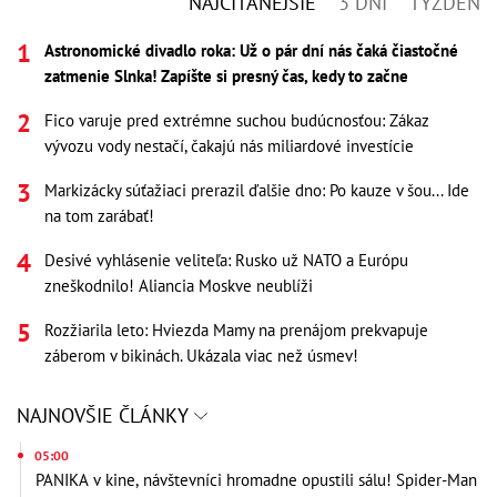
NAJČÍTANEJŠIE
3 DNI
TÝŽDEŇ
Astronomické divadlo roka: Už o pár dní nás čaká čiastočné
zatmenie Slnka! Zapíšte si presný čas, kedy to začne
Fico varuje pred extrémne suchou budúcnosťou: Zákaz
vývozu vody nestačí, čakajú nás miliardové investície
Markizácky súťažiaci prerazil ďalšie dno: Po kauze v šou... Ide
na tom zarábať!
Desivé vyhlásenie veliteľa: Rusko už NATO a Európu
zneškodnilo! Aliancia Moskve neublíži
Rozžiarila leto: Hviezda Mamy na prenájom prekvapuje
záberom v bikinách. Ukázala viac než úsmev!
NAJNOVŠIE ČLÁNKY
05:00
PANIKA v kine, návštevníci hromadne opustili sálu! Spider-Man