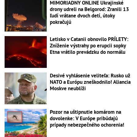
MIMORIADNY ONLINE Ukrajinské
drony udreli na Belgorod: Zranili 13
ľudí vrátane dvoch detí, útoky
pokračujú
Letisko v Catanii obnovilo PRÍLETY:
Zníženie výstrahy po erupcii sopky
Etna vrátilo prevádzku do normálu
Desivé vyhlásenie veliteľa: Rusko už
NATO a Európu zneškodnilo! Aliancia
Moskve neublíži
Pozor na uštipnutie komárom na
dovolenke: V Európe pribúdajú
prípady nebezpečného ochorenia!