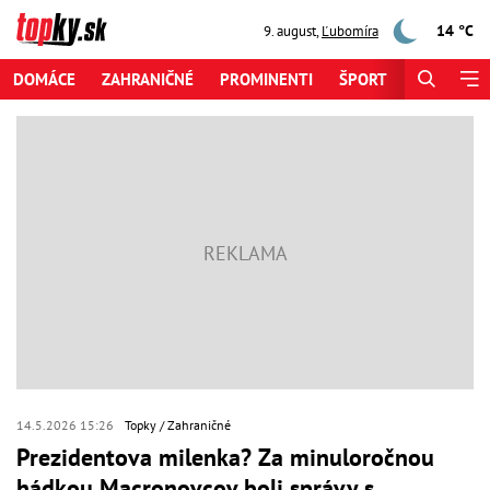
14 °C
9. august
,
Ľubomíra
DOMÁCE
ZAHRANIČNÉ
PROMINENTI
ŠPORT
ZAUJÍMAV
14.5.2026 15:26
Topky
Zahraničné
Prezidentova milenka? Za minuloročnou
hádkou Macronovcov boli správy s