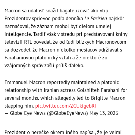
Macron sa udalosť snažil bagatelizovať ako vtip.
Prezidentov sprievod podľa denníka
Le Parisien
najskôr
naznačoval, že záznam mohol byť dielom umelej
inteligencie. Tardif však v stredu pri predstavovaní knihy
televízii RTL povedal, že od ľudí blízkych Macronovcom
sa dozvedel, že Macron niekoľko mesiacov udržiaval s
Farahaniovou platonický vzťah a že niektoré zo
vzájomných správ zašli príliš ďaleko.
Emmanuel Macron reportedly maintained a platonic
relationship with Iranian actress Golshifteh Farahani for
several months, which allegedly led to Brigitte Macron
slapping him.
pic.twitter.com/ZGUkigebRT
— Globe Eye News (@GlobeEyeNews)
May 13, 2026
Prezident o herečke okrem iného napísal, že je veľmi