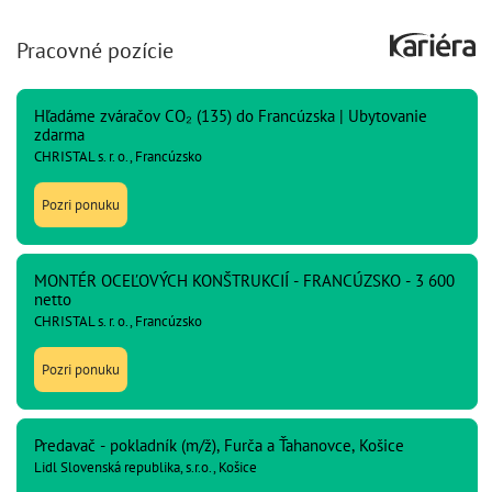
Pracovné pozície
Hľadáme zváračov CO₂ (135) do Francúzska | Ubytovanie
zdarma
CHRISTAL s. r. o., Francúzsko
Pozri ponuku
MONTÉR OCEĽOVÝCH KONŠTRUKCIÍ - FRANCÚZSKO - 3 600
netto
CHRISTAL s. r. o., Francúzsko
Pozri ponuku
Predavač - pokladník (m/ž), Furča a Ťahanovce, Košice
Lidl Slovenská republika, s.r.o., Košice