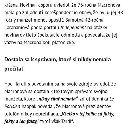
krásna. Novinár k sporu uviedol, že 73-ročná Macronová
mala po zhliadnutí korešpondencie obavy, že by ju jej 48-
ročný manžel mohol opustiť. Samotná 42-ročná
Farahaniová podľa portálu
Independent
na otázky
novinárov tieto špekulácie odmietla a povedala, že jej
väzby na Macrona boli platonické.
Dostala sa k správam, ktoré si nikdy nemala
prečítať
Hoci Tardif s odvolaním sa na svoje zdroje uviedol, že
Macronová sa dostala k textovým správam svojho
manžela, ktoré
„nikdy čítať nemala“
, zdroj denníka
Le
Parisien
naopak povedal, že Macronová prezidentov
telefón nikdy neprehliada.
„Všetko v tej knihe sú fakty,
fakty a len fakty,“
tvrdí však Tardif.