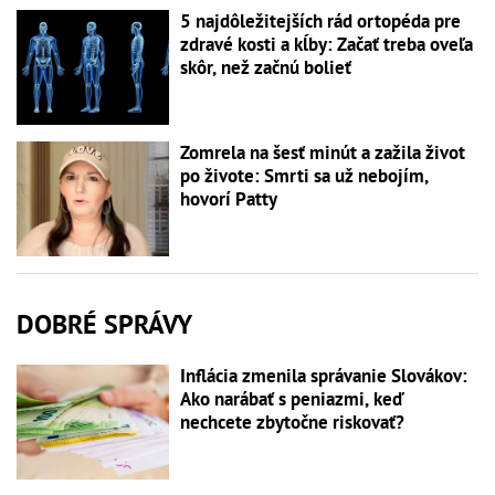
5 najdôležitejších rád ortopéda pre
zdravé kosti a kĺby: Začať treba oveľa
skôr, než začnú bolieť
Zomrela na šesť minút a zažila život
po živote: Smrti sa už nebojím,
hovorí Patty
DOBRÉ SPRÁVY
Inflácia zmenila správanie Slovákov:
Ako narábať s peniazmi, keď
nechcete zbytočne riskovať?