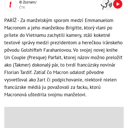
© Zoznam/
ČTK
PARÍŽ - Za manželským sporom medzi Emmanuelom
Macronom a jeho manželkou Brigitte, ktorý vlani po
prílete do Vietnamu zachytili kamery, stáli koketné
textové správy medzi prezidentom a herečkou iránskeho
pôvodu Golshifteh Farahaniovou. Vo svojej novej knihe
Un Couple (Presque) Parfait, ktorej názov možno preložiť
ako (Takmer) dokonalý pár, to tvrdí francúzsky novinár
Florian Tardif. Zatiaľ čo Macron udalosť pôvodne
vysvetľoval ako žart či podpichovanie, niektoré nielen
francúzske médiá ju považovali za facku, ktorú
Macronová uštedrila svojmu manželovi.