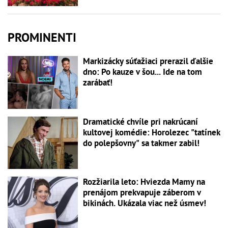
PROMINENTI
Markizácky súťažiaci prerazil ďalšie
dno: Po kauze v šou... Ide na tom
zarábať!
Dramatické chvíle pri nakrúcaní
kultovej komédie: Horolezec "tatínek
do polepšovny" sa takmer zabil!
Rozžiarila leto: Hviezda Mamy na
prenájom prekvapuje záberom v
bikinách. Ukázala viac než úsmev!