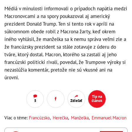
Médiá v minulosti informovali o prípadoch napätia medzi
Macronovcami a na spory poukazoval aj americký
prezident Donald Trump. Ten si tento rok v apríli na
súkromnom obede robil z Macrona žarty, keď okrem
iného vyhlásil, že manželka sa k nemu správa veľmi zle a
že francúzsky prezident sa stále zotavuje z úderu do
tváre, ktorý dostal. Macron, ktorého sa zastali aj jeho
francúzski politickí rivali, povedal, že Trumpove výroky si
nezaslúžia komentár, pretože nie sú vkusné ani na
úrovni.
Tip na
5
Zdieľať
článok
Viac o téme:
Francúzsko
,
Herečka
,
Manželka
,
Emmanuel Macron