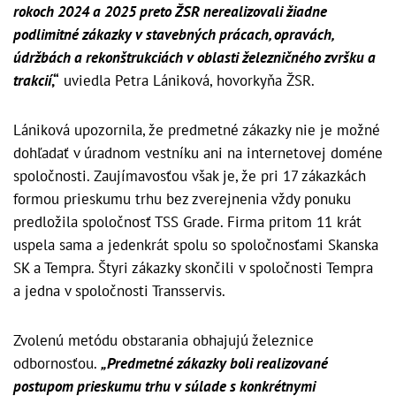
rokoch 2024 a 2025 preto ŽSR nerealizovali žiadne
podlimitné zákazky v stavebných prácach, opravách,
údržbách a rekonštrukciách v oblasti železničného zvršku a
trakcií
,“
uviedla Petra Lániková, hovorkyňa ŽSR.
Lániková upozornila, že predmetné zákazky nie je možné
dohľadať v úradnom vestníku ani na internetovej doméne
spoločnosti. Zaujímavosťou však je, že pri 17 zákazkách
formou prieskumu trhu bez zverejnenia vždy ponuku
predložila spoločnosť TSS Grade. Firma pritom 11 krát
uspela sama a jedenkrát spolu so spoločnosťami Skanska
SK a Tempra. Štyri zákazky skončili v spoločnosti Tempra
a jedna v spoločnosti Transservis.
Zvolenú metódu obstarania obhajujú železnice
odbornosťou.
„Predmetné zákazky boli realizované
postupom prieskumu trhu v súlade s konkrétnymi