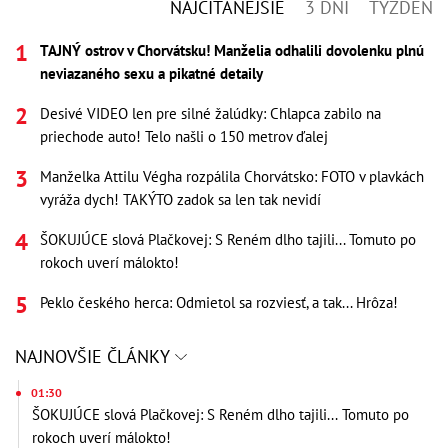
NAJČÍTANEJŠIE
3 DNI
TÝŽDEŇ
TAJNÝ ostrov v Chorvátsku! Manželia odhalili dovolenku plnú
neviazaného sexu a pikatné detaily
Desivé VIDEO len pre silné žalúdky: Chlapca zabilo na
priechode auto! Telo našli o 150 metrov ďalej
Manželka Attilu Végha rozpálila Chorvátsko: FOTO v plavkách
vyráža dych! TAKÝTO zadok sa len tak nevidí
ŠOKUJÚCE slová Plačkovej: S Reném dlho tajili... Tomuto po
rokoch uverí málokto!
Peklo českého herca: Odmietol sa rozviesť, a tak... Hrôza!
NAJNOVŠIE ČLÁNKY
01:30
ŠOKUJÚCE slová Plačkovej: S Reném dlho tajili... Tomuto po
rokoch uverí málokto!