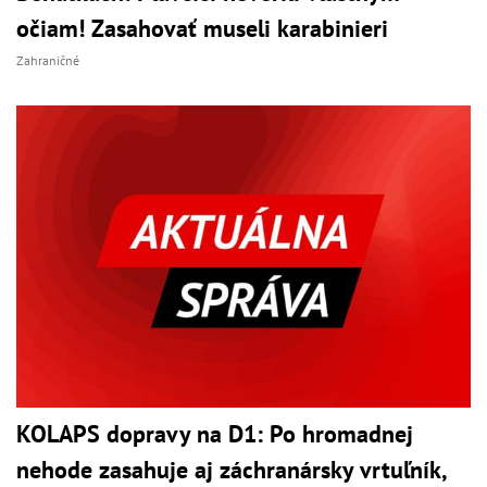
očiam! Zasahovať museli karabinieri
Zahraničné
KOLAPS dopravy na D1: Po hromadnej
nehode zasahuje aj záchranársky vrtuľník,