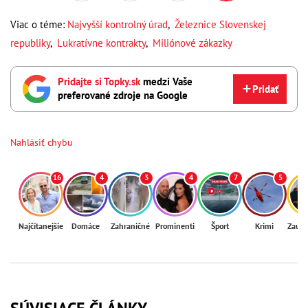
Viac o téme:
Najvyšší kontrolný úrad
,
Železnice Slovenskej
republiky
,
Lukratívne kontrakty
,
Miliónové zákazky
Pridajte si Topky.sk
medzi Vaše
Pridať
preferované zdroje na Google
Nahlásiť chybu
16
4
3
4
7
5
Najčítanejšie
Domáce
Zahraničné
Prominenti
Šport
Krimi
Zaují