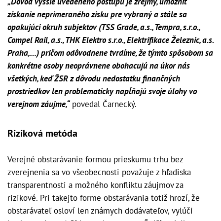
„Dôvod vyššie uvedeného postupu je zrejmý, umožniť
získanie neprimeraného zisku pre vybraný a stále sa
opakujúci okruh subjektov (TSS Grade, a.s., Tempra, s.r.o.,
Compel Rail, a.s., THK Elektro s.r.o., Elektrifikace Železnic, a.s.
Praha,…) pričom odôvodnene tvrdíme, že týmto spôsobom sa
konkrétne osoby neoprávnene obohacujú na úkor nás
všetkých, keď ŽSR z dôvodu nedostatku finančných
prostriedkov len problematicky napĺňajú svoje úlohy vo
verejnom záujme,“
povedal Čarnecký.
Riziková metóda
Verejné obstarávanie formou prieskumu trhu bez
zverejnenia sa vo všeobecnosti považuje z hľadiska
transparentnosti a možného konfliktu záujmov za
rizikové. Pri takejto forme obstarávania totiž hrozí, že
obstarávateľ osloví len známych dodávateľov, vylúči