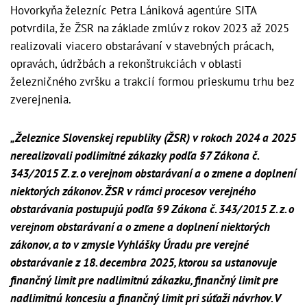
Hovorkyňa železníc Petra Lániková agentúre SITA
potvrdila, že ŽSR na základe zmlúv z rokov 2023 až 2025
realizovali viacero obstarávaní v stavebných prácach,
opravách, údržbách a rekonštrukciách v oblasti
železničného zvršku a trakcií formou prieskumu trhu bez
zverejnenia.
„
Železnice Slovenskej republiky (ŽSR) v rokoch 2024 a 2025
nerealizovali podlimitné zákazky podľa §7 Zákona č.
343/2015 Z. z. o verejnom obstarávaní a o zmene a doplnení
niektorých zákonov. ŽSR v rámci procesov verejného
obstarávania postupujú podľa §9 Zákona č. 343/2015 Z. z. o
verejnom obstarávaní a o zmene a doplnení niektorých
zákonov, a to v zmysle Vyhlášky Úradu pre verejné
obstarávanie z 18. decembra 2025, ktorou sa ustanovuje
finančný limit pre nadlimitnú zákazku, finančný limit pre
nadlimitnú koncesiu a finančný limit pri súťaži návrhov. V