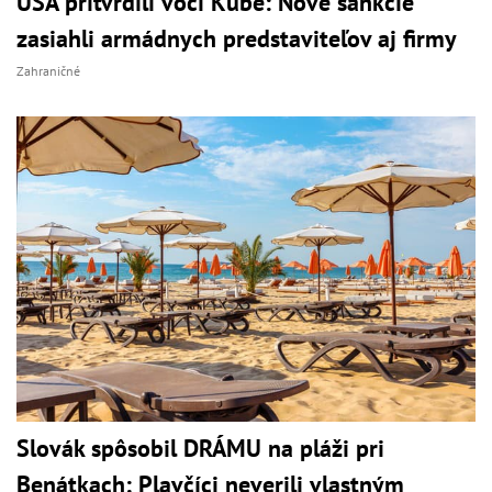
USA pritvrdili voči Kube: Nové sankcie
zasiahli armádnych predstaviteľov aj firmy
Zahraničné
Slovák spôsobil DRÁMU na pláži pri
Benátkach: Plavčíci neverili vlastným