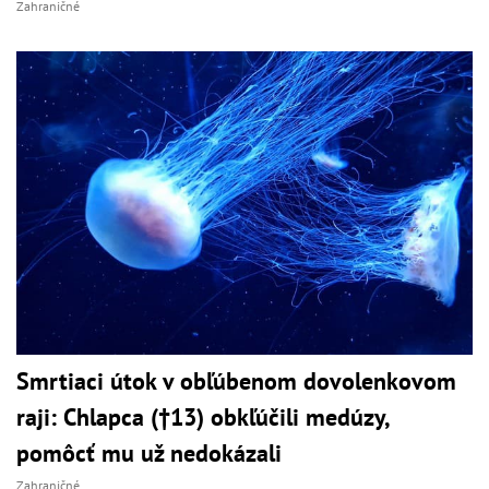
Zahraničné
Smrtiaci útok v obľúbenom dovolenkovom
raji: Chlapca (†13) obkľúčili medúzy,
pomôcť mu už nedokázali
Zahraničné