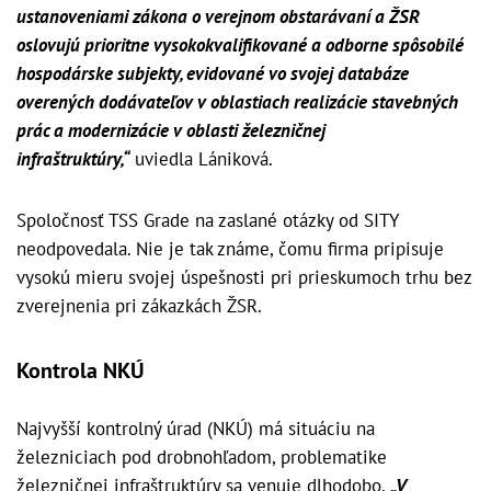
ustanoveniami zákona o verejnom obstarávaní a ŽSR
oslovujú prioritne vysokokvalifikované a odborne spôsobilé
hospodárske subjekty, evidované vo svojej databáze
overených dodávateľov v oblastiach realizácie stavebných
prác a modernizácie v oblasti železničnej
infraštruktúry,“
uviedla Lániková.
Spoločnosť TSS Grade na zaslané otázky od SITY
neodpovedala. Nie je tak známe, čomu firma pripisuje
vysokú mieru svojej úspešnosti pri prieskumoch trhu bez
zverejnenia pri zákazkách ŽSR.
Kontrola NKÚ
Najvyšší kontrolný úrad (NKÚ) má situáciu na
železniciach pod drobnohľadom, problematike
železničnej infraštruktúry sa venuje dlhodobo.
„V