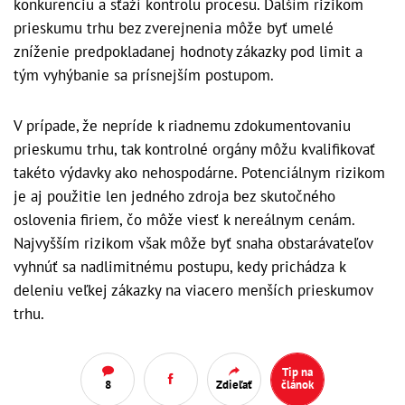
konkurenciu a sťaží kontrolu procesu. Ďalším rizikom
prieskumu trhu bez zverejnenia môže byť umelé
zníženie predpokladanej hodnoty zákazky pod limit a
tým vyhýbanie sa prísnejším postupom.
V prípade, že nepríde k riadnemu zdokumentovaniu
prieskumu trhu, tak kontrolné orgány môžu kvalifikovať
takéto výdavky ako nehospodárne. Potenciálnym rizikom
je aj použitie len jedného zdroja bez skutočného
oslovenia firiem, čo môže viesť k nereálnym cenám.
Najvyšším rizikom však môže byť snaha obstarávateľov
vyhnúť sa nadlimitnému postupu, kedy prichádza k
deleniu veľkej zákazky na viacero menších prieskumov
trhu.
Tip na
8
Zdieľať
článok