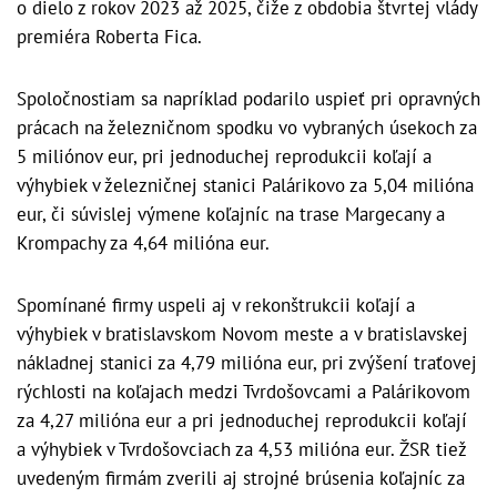
o dielo z rokov 2023 až 2025, čiže z obdobia štvrtej vlády
premiéra Roberta Fica.
Spoločnostiam sa napríklad podarilo uspieť pri opravných
prácach na železničnom spodku vo vybraných úsekoch za
5 miliónov eur, pri jednoduchej reprodukcii koľají a
výhybiek v železničnej stanici Palárikovo za 5,04 milióna
eur, či súvislej výmene koľajníc na trase Margecany a
Krompachy za 4,64 milióna eur.
Spomínané firmy uspeli aj v rekonštrukcii koľají a
výhybiek v bratislavskom Novom meste a v bratislavskej
nákladnej stanici za 4,79 milióna eur, pri zvýšení traťovej
rýchlosti na koľajach medzi Tvrdošovcami a Palárikovom
za 4,27 milióna eur a pri jednoduchej reprodukcii koľají
a výhybiek v Tvrdošovciach za 4,53 milióna eur. ŽSR tiež
uvedeným firmám zverili aj strojné brúsenia koľajníc za