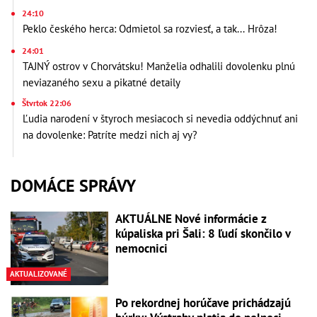
24:10
Peklo českého herca: Odmietol sa rozviesť, a tak... Hrôza!
24:01
TAJNÝ ostrov v Chorvátsku! Manželia odhalili dovolenku plnú
neviazaného sexu a pikatné detaily
Štvrtok 22:06
Ľudia narodení v štyroch mesiacoch si nevedia oddýchnuť ani
na dovolenke: Patríte medzi nich aj vy?
DOMÁCE SPRÁVY
AKTUÁLNE Nové informácie z
kúpaliska pri Šali: 8 ľudí skončilo v
nemocnici
AKTUALIZOVANÉ
Po rekordnej horúčave prichádzajú