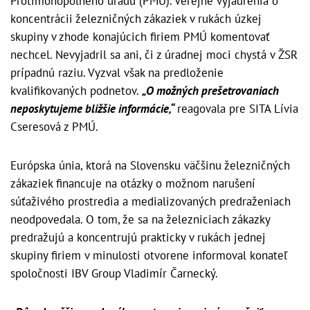
Protimonopolného úradu (PMÚ). Verejné vyjadrenia o
koncentrácii železničných zákaziek v rukách úzkej
skupiny v zhode konajúcich firiem PMÚ komentovať
nechcel. Nevyjadril sa ani, či z úradnej moci chystá v ŽSR
prípadnú raziu. Vyzval však na predloženie
kvalifikovaných podnetov.
„O možných prešetrovaniach
neposkytujeme bližšie informácie,“
reagovala pre SITA Lívia
Cseresová z PMÚ.
Európska únia, ktorá na Slovensku väčšinu železničných
zákaziek financuje na otázky o možnom narušení
súťaživého prostredia a medializovaných predraženiach
neodpovedala. O tom, že sa na železniciach zákazky
predražujú a koncentrujú prakticky v rukách jednej
skupiny firiem v minulosti otvorene informoval konateľ
spoločnosti IBV Group Vladimír Čarnecký.