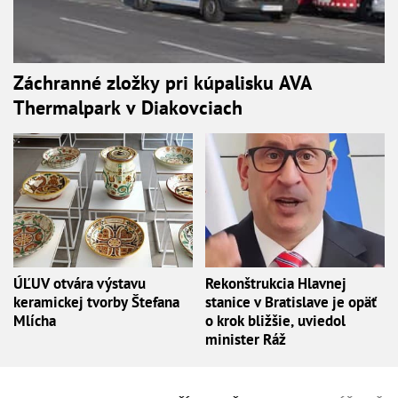
Záchranné zložky pri kúpalisku AVA
Thermalpark v Diakovciach
ÚĽUV otvára výstavu
Rekonštrukcia Hlavnej
keramickej tvorby Štefana
stanice v Bratislave je opäť
Mlícha
o krok bližšie, uviedol
minister Ráž