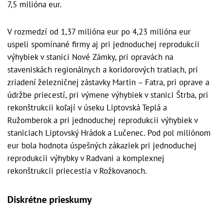
7,5 milióna eur.
V rozmedzí od 1,37 milióna eur po 4,23 milióna eur
uspeli spomínané firmy aj pri jednoduchej reprodukcii
výhybiek v stanici Nové Zámky, pri opravách na
staveniskách regionálnych a koridorových tratiach, pri
zriadení železničnej zástavky Martin – Fatra, pri oprave a
údržbe priecestí, pri výmene výhybiek v stanici Štrba, pri
rekonštrukcii koľají v úseku Liptovská Teplá a
Ružomberok a pri jednoduchej reprodukcii výhybiek v
staniciach Liptovský Hrádok a Lučenec. Pod pol miliónom
eur bola hodnota úspešných zákaziek pri jednoduchej
reprodukcii výhybky v Radvani a komplexnej
rekonštrukcii priecestia v Rožkovanoch.
Diskrétne prieskumy