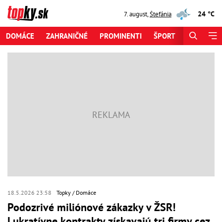
24 °C
7. august
,
Štefánia
DOMÁCE
ZAHRANIČNÉ
PROMINENTI
ŠPORT
ZAUJÍMAV
18.5.2026 23:58
Topky
Domáce
Podozrivé miliónové zákazky v ŽSR!
Lukratívne kontrakty získavajú tri firmy cez