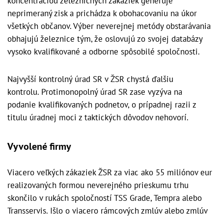
koncentráciou železničných zákaziek generuje
neprimeraný zisk a prichádza k obohacovaniu na úkor
všetkých občanov. Výber neverejnej metódy obstarávania
obhajujú železnice tým, že oslovujú zo svojej databázy
vysoko kvalifikované a odborne spôsobilé spoločnosti.
Najvyšší kontrolný úrad SR v ŽSR chystá ďalšiu
kontrolu. Protimonopolný úrad SR zase vyzýva na
podanie kvalifikovaných podnetov, o prípadnej razii z
titulu úradnej moci z taktických dôvodov nehovorí.
Vyvolené firmy
Viacero veľkých zákaziek ŽSR za viac ako 55 miliónov eur
realizovaných formou neverejného prieskumu trhu
skončilo v rukách spoločností TSS Grade, Tempra alebo
Transservis. Išlo o viacero rámcových zmlúv alebo zmlúv