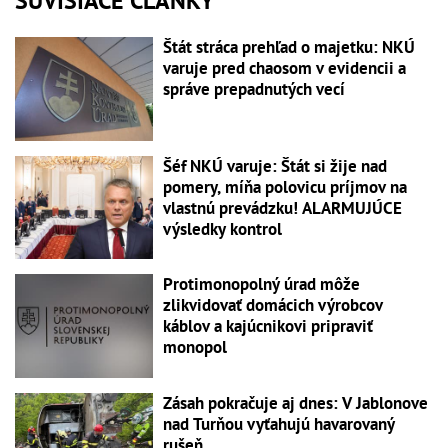
SÚVISIACE ČLÁNKY
Štát stráca prehľad o majetku: NKÚ
varuje pred chaosom v evidencii a
správe prepadnutých vecí
Šéf NKÚ varuje: Štát si žije nad
pomery, míňa polovicu príjmov na
vlastnú prevádzku! ALARMUJÚCE
výsledky kontrol
Protimonopolný úrad môže
zlikvidovať domácich výrobcov
káblov a kajúcnikovi pripraviť
monopol
Zásah pokračuje aj dnes: V Jablonove
nad Turňou vyťahujú havarovaný
rušeň