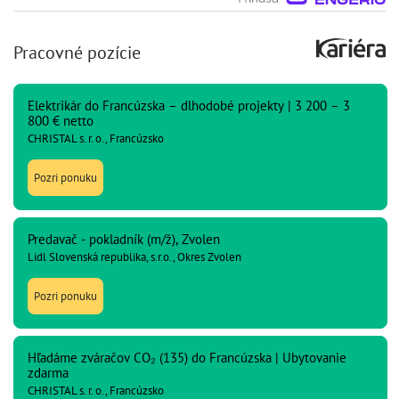
Pracovné pozície
Elektrikár do Francúzska – dlhodobé projekty | 3 200 – 3
800 € netto
CHRISTAL s. r. o., Francúzsko
Pozri ponuku
Predavač - pokladník (m/ž), Zvolen
Lidl Slovenská republika, s.r.o., Okres Zvolen
Pozri ponuku
Hľadáme zváračov CO₂ (135) do Francúzska | Ubytovanie
zdarma
CHRISTAL s. r. o., Francúzsko