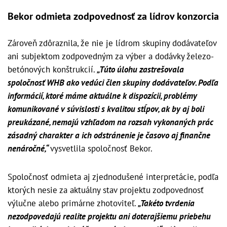
Bekor odmieta zodpovednosť za lídrov konzorcia
Zároveň zdôraznila, že nie je lídrom skupiny dodávateľov
ani subjektom zodpovedným za výber a dodávky železo-
betónových konštrukcií.
„Túto úlohu zastrešovala
spoločnosť WHB ako vedúci člen skupiny dodávateľov. Podľa
informácií, ktoré máme aktuálne k dispozícii, problémy
komunikované v súvislosti s kvalitou stĺpov, ak by aj boli
preukázané, nemajú vzhľadom na rozsah vykonaných prác
zásadný charakter a ich odstránenie je časovo aj finančne
nenáročné,“
vysvetlila spoločnosť Bekor.
Spoločnosť odmieta aj zjednodušené interpretácie, podľa
ktorých nesie za aktuálny stav projektu zodpovednosť
výlučne alebo primárne zhotoviteľ.
„Takéto tvrdenia
nezodpovedajú realite projektu ani doterajšiemu priebehu