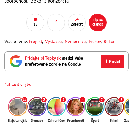
spoločnosti Bekor z konzorcia.
Tip na
15
Zdieľať
článok
Viac o téme:
Projekt
,
Výstavba
,
Nemocnica
,
Prešov
,
Bekor
Pridajte si Topky.sk
medzi Vaše
Pridať
preferované zdroje na Google
Nahlásiť chybu
16
3
5
4
7
5
Najčítanejšie
Domáce
Zahraničné
Prominenti
Šport
Krimi
Zaují