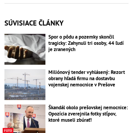
SÚVISIACE ČLÁNKY
Spor o pôdu a pozemky skončil
tragicky: Zahynuli tri osoby, 44 ľudí
je zranených
Miliónový tender vyhlásený: Rezort
obrany hľadá firmu na dostavbu
vojenskej nemocnice v Prešove
Škandál okolo prešovskej nemocnice:
Opozícia zverejnila fotky stĺpov,
ktoré museli zbúrať!
FOTO