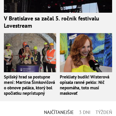
V Bratislave sa začal 5. ročník festivalu
Lovestream
Spišský hrad sa postupne
Prekliaty budík! Wisterová
mení: Martina Šimkovičová
opísala ranné peklo: Nič
o obnove paláca, ktorý bol
nepomáha, toto musí
spočiatku neprístupný
maskovať
NAJČÍTANEJŠIE
3 DNI
TÝŽDEŇ