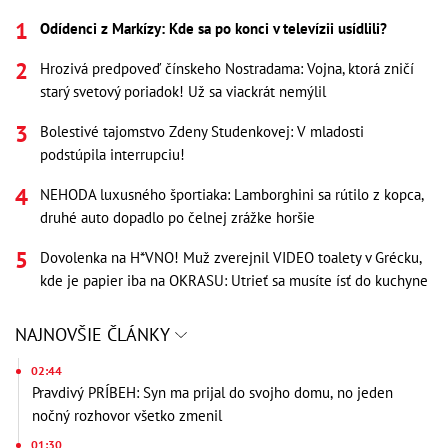
Odídenci z Markízy: Kde sa po konci v televízii usídlili?
Hrozivá predpoveď čínskeho Nostradama: Vojna, ktorá zničí
starý svetový poriadok! Už sa viackrát nemýlil
Bolestivé tajomstvo Zdeny Studenkovej: V mladosti
podstúpila interrupciu!
NEHODA luxusného športiaka: Lamborghini sa rútilo z kopca,
druhé auto dopadlo po čelnej zrážke horšie
Dovolenka na H*VNO! Muž zverejnil VIDEO toalety v Grécku,
kde je papier iba na OKRASU: Utrieť sa musíte ísť do kuchyne
NAJNOVŠIE ČLÁNKY
02:44
Pravdivý PRÍBEH: Syn ma prijal do svojho domu, no jeden
nočný rozhovor všetko zmenil
01:30