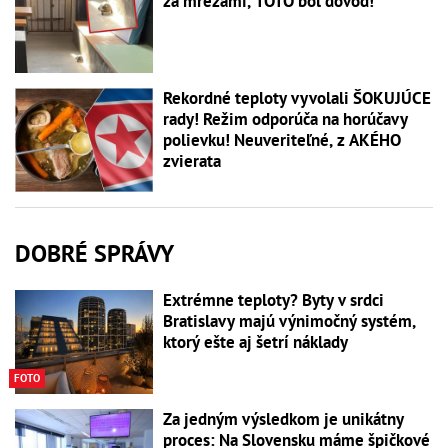
za mrežami, TOTO bol dôvod!
Rekordné teploty vyvolali ŠOKUJÚCE
rady! Režim odporúča na horúčavy
polievku! Neuveriteľné, z AKÉHO
zvierata
DOBRÉ SPRÁVY
Extrémne teploty? Byty v srdci
Bratislavy majú výnimočný systém,
ktorý ešte aj šetrí náklady
FOTO
Za jedným výsledkom je unikátny
proces: Na Slovensku máme špičkové