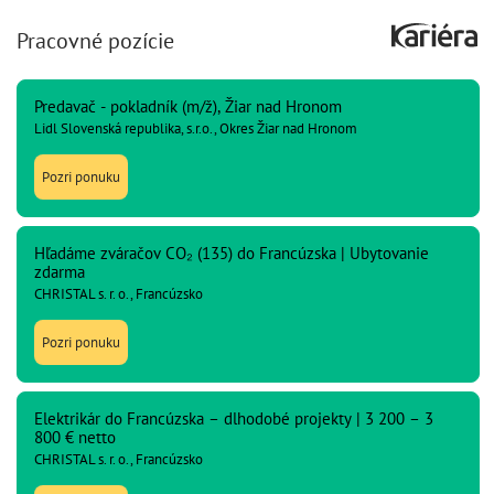
Pracovné pozície
Predavač - pokladník (m/ž), Žiar nad Hronom
Lidl Slovenská republika, s.r.o., Okres Žiar nad Hronom
Pozri ponuku
Hľadáme zváračov CO₂ (135) do Francúzska | Ubytovanie
zdarma
CHRISTAL s. r. o., Francúzsko
Pozri ponuku
Elektrikár do Francúzska – dlhodobé projekty | 3 200 – 3
800 € netto
CHRISTAL s. r. o., Francúzsko