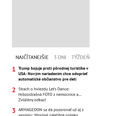
NAJČÍTANEJŠIE
3 DNI
TÝŽDEŇ
Trump bojuje proti pôrodnej turistike v
USA: Novým nariadením chce odoprieť
automatické občianstvo pre deti
Strach o hviezdu Let's Dance:
Hrôzostrašná FOTO z nemocnice a...
Zvláštny odkaz!
ARMAGEDON sa dá pozorovať už aj z
vesmíru: Mrazivé satelitné snímky,