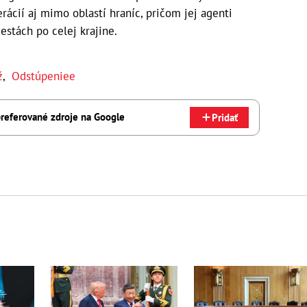
rácií aj mimo oblastí hraníc, pričom jej agenti
estách po celej krajine.
ž
,
Odstúpeniee
referované zdroje na Google
Pridať