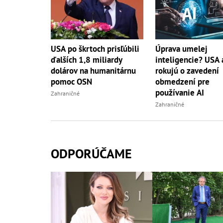
USA po škrtoch prisľúbili
Úprava umelej
ďalších 1,8 miliardy
inteligencie? USA 
dolárov na humanitárnu
rokujú o zavedení
pomoc OSN
obmedzení pre
používanie AI
Zahraničné
Zahraničné
ODPORÚČAME