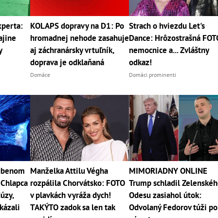
xperta:
KOLAPS dopravy na D1: Po
Strach o hviezdu Let's
ajine
hromadnej nehode zasahuje
Dance: Hrôzostrašná FOT
y
aj záchranársky vrtuľník,
nemocnice a... Zvláštny
doprava je odklaňaná
odkaz!
Domáce
Domáci prominenti
ľúbenom
Manželka Attilu Végha
MIMORIADNY ONLINE
 Chlapca
rozpálila Chorvátsko: FOTO
Trump schladil Zelenskéh
úzy,
v plavkách vyráža dych!
Odesu zasiahol útok:
kázali
TAKÝTO zadok sa len tak
Odvolaný Fedorov túži po