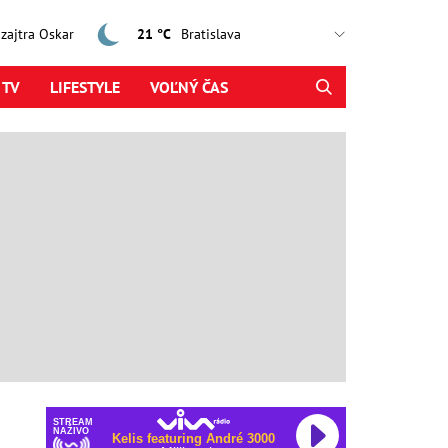
, zajtra Oskar
21 °C
 TV
LIFESTYLE
VOĽNÝ ČAS
STREAM
NAŽIVO
Kelis featuring André 3000