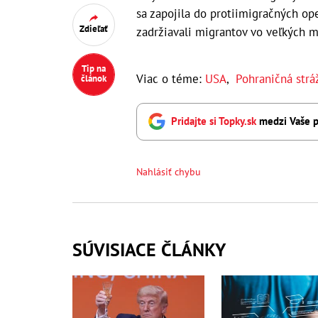
sa zapojila do protiimigračných ope
Zdieľať
zadržiavali migrantov vo veľkých m
Tip na
Viac o téme:
USA
,
Pohraničná strá
článok
Pridajte si Topky.sk
medzi Vaše p
Nahlásiť chybu
SÚVISIACE ČLÁNKY