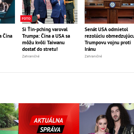
FOTO
Si Ťin-pching varoval
Senát USA odmietol
a Čína
Trumpa: Čína a USA sa
rezolúciu obmedzujúc
môžu kvôli Taiwanu
Trumpovu vojnu proti
dostať do stretu!
Iránu
Zahraničné
Zahraničné