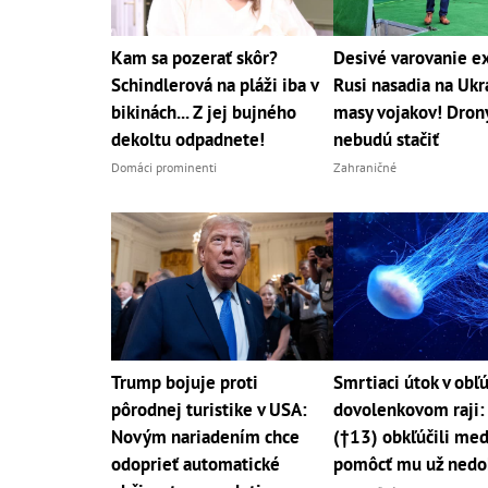
Kam sa pozerať skôr?
Desivé varovanie e
Schindlerová na pláži iba v
Rusi nasadia na Ukr
bikinách... Z jej bujného
masy vojakov! Dron
dekoltu odpadnete!
nebudú stačiť
Domáci prominenti
Zahraničné
Trump bojuje proti
Smrtiaci útok v ob
pôrodnej turistike v USA:
dovolenkovom raji:
Novým nariadením chce
(†13) obkľúčili med
odoprieť automatické
pomôcť mu už nedo