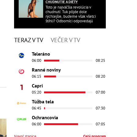
CHUDNUTIE A DIÉTY
Toto je najväčšia revolúcia v
chudnutí: Tuk pôjde dole
rýchlejšie, budeme však všetci
štíhli? Odborníci odpovedajú
TERAZ V TV
VEČER V TV
Teleráno
06:00
08:25
Ranné noviny
06:15
08:20
Capri
05:20
07:00
Túžba tela
06:45
07:30
Ochrancovia
06:00
07:05
Navoľ stanice
Celý program