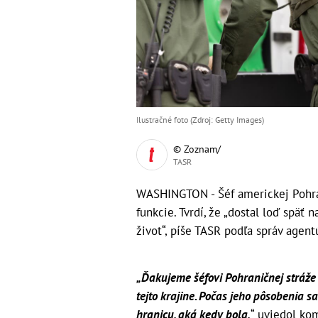
Ilustračné foto (Zdroj: Getty Images)
© Zoznam/
TASR
WASHINGTON - Šéf americkej Pohran
funkcie. Tvrdí, že „dostal loď späť 
život“, píše TASR podľa správ agent
„Ďakujeme šéfovi Pohraničnej stráže
tejto krajine. Počas jeho pôsobenia 
hranicu, aká kedy bola,
“ uviedol ko