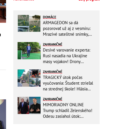
DOMÁCE
ARMAGEDON sa dá
pozorovať už aj z vesmíru:
Mrazivé satelitné snímky,
u
rozdiel len pár rokov a po
ZAHRANIČNÉ
vode ani stopy!
Desivé varovanie experta:
Rusi nasadia na Ukrajine
masy vojakov! Drony
nebudú stačiť
ZAHRANIČNÉ
TRAGICKÝ útok počas
vyučovania: Študent strieľal
na strednej škole! Hlásia
mŕtvych a množstvo
ZAHRANIČNÉ
zranených
MIMORIADNY ONLINE
Trump schladil Zelenského!
Odesu zasiahol útok:
Odvolaný Fedorov túži po
návrate