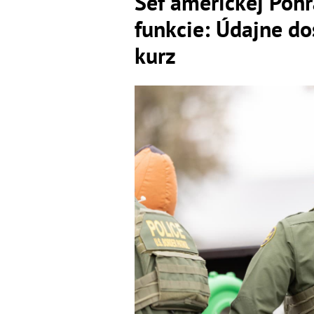
Šéf americkej Pohr
funkcie: Údajne do
kurz