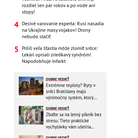
rozdiel len pár rokov a po vode ani
stopy!
Desivé varovanie experta: Rusi nasadia
na Ukrajine masy vojakov! Drony
nebudú stačiť
Príliš veľa šťastia môže zlomiť srdce:
Lekári opísali zriedkavý syndróm!
Napodobňuje infarkt
DOBRE VEDIEŤ
Extrémne teploty? Byty v
srdci Bratislavy majú
výnimočný systém, ktorý
ešte aj šetrí náklady
DOBRE VEDIEŤ
Zbaľte sa na letný piknik bez
stresu: Tieto praktické
vychytávky vám ušetria
miesto v batohu!
DOBRE VEDIEŤ