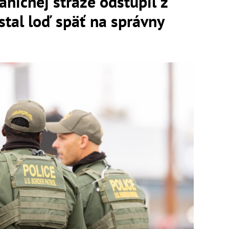
aničnej stráže odstúpil z
stal loď späť na správny