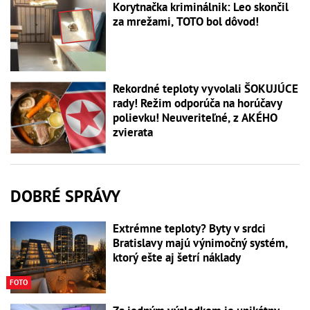
Korytnačka kriminálnik: Leo skončil
za mrežami, TOTO bol dôvod!
Rekordné teploty vyvolali ŠOKUJÚCE
rady! Režim odporúča na horúčavy
polievku! Neuveriteľné, z AKÉHO
zvierata
DOBRÉ SPRÁVY
Extrémne teploty? Byty v srdci
Bratislavy majú výnimočný systém,
ktorý ešte aj šetrí náklady
FOTO