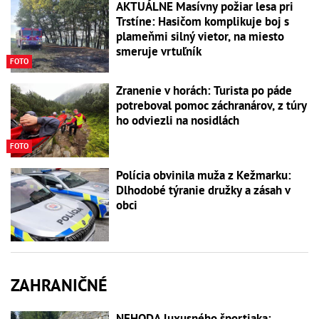
AKTUÁLNE Masívny požiar lesa pri
Trstíne: Hasičom komplikuje boj s
plameňmi silný vietor, na miesto
smeruje vrtuľník
FOTO
Zranenie v horách: Turista po páde
potreboval pomoc záchranárov, z túry
ho odviezli na nosidlách
FOTO
Polícia obvinila muža z Kežmarku:
Dlhodobé týranie družky a zásah v
obci
ZAHRANIČNÉ
NEHODA luxusného športiaka: