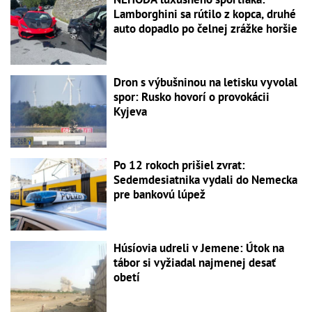
Lamborghini sa rútilo z kopca, druhé
auto dopadlo po čelnej zrážke horšie
Dron s výbušninou na letisku vyvolal
spor: Rusko hovorí o provokácii
Kyjeva
Po 12 rokoch prišiel zvrat:
Sedemdesiatnika vydali do Nemecka
pre bankovú lúpež
Húsíovia udreli v Jemene: Útok na
tábor si vyžiadal najmenej desať
obetí