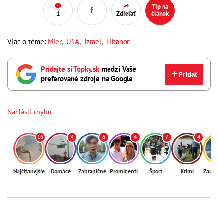
Tip na
1
Zdieľať
článok
Viac o téme:
Mier
,
USA
,
Izrael
,
Libanon
Pridajte si Topky.sk
medzi Vaše
Pridať
preferované zdroje na Google
Nahlásiť chybu
16
4
6
4
7
4
Najčítanejšie
Domáce
Zahraničné
Prominenti
Šport
Krimi
Zaují