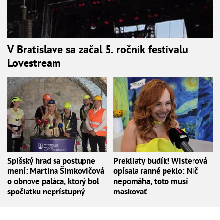
V Bratislave sa začal 5. ročník festivalu
Lovestream
Spišský hrad sa postupne
Prekliaty budík! Wisterová
mení: Martina Šimkovičová
opísala ranné peklo: Nič
o obnove paláca, ktorý bol
nepomáha, toto musí
spočiatku neprístupný
maskovať