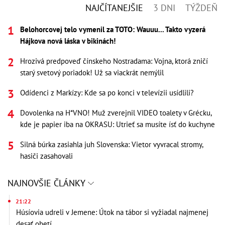
NAJČÍTANEJŠIE
3 DNI
TÝŽDEŇ
Belohorcovej telo vymenil za TOTO: Wauuu... Takto vyzerá
Hájkova nová láska v bikinách!
Hrozivá predpoveď čínskeho Nostradama: Vojna, ktorá zničí
starý svetový poriadok! Už sa viackrát nemýlil
Odídenci z Markízy: Kde sa po konci v televízii usídlili?
Dovolenka na H*VNO! Muž zverejnil VIDEO toalety v Grécku,
kde je papier iba na OKRASU: Utrieť sa musíte ísť do kuchyne
Silná búrka zasiahla juh Slovenska: Vietor vyvracal stromy,
hasiči zasahovali
NAJNOVŠIE ČLÁNKY
21:22
Húsíovia udreli v Jemene: Útok na tábor si vyžiadal najmenej
desať obetí