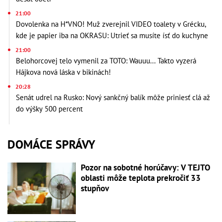
21:00
Dovolenka na H*VNO! Muž zverejnil VIDEO toalety v Grécku,
kde je papier iba na OKRASU: Utrieť sa musíte ísť do kuchyne
21:00
Belohorcovej telo vymenil za TOTO: Wauuu... Takto vyzerá
Hájkova nová láska v bikinách!
20:28
Senát udrel na Rusko: Nový sankčný balík môže priniesť clá až
do výšky 500 percent
DOMÁCE SPRÁVY
Pozor na sobotné horúčavy: V TEJTO
oblasti môže teplota prekročiť 33
stupňov