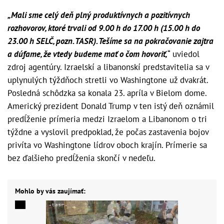
„Mali sme celý deň plný produktívnych a pozitívnych
rozhovorov, ktoré trvali od 9.00 h do 17.00 h (15.00 h do
23.00 h SELČ, pozn. TASR). Tešíme sa na pokračovanie zajtra
a dúfame, že vtedy budeme mať o čom hovoriť,
“ uviedol
zdroj agentúry. Izraelskí a libanonskí predstavitelia sa v
uplynulých týždňoch stretli vo Washingtone už dvakrát.
Posledná schôdzka sa konala 23. apríla v Bielom dome.
Americký prezident Donald Trump v ten istý deň oznámil
predĺženie prímeria medzi Izraelom a Libanonom o tri
týždne a vyslovil predpoklad, že počas zastavenia bojov
privíta vo Washingtone lídrov oboch krajín. Prímerie sa
bez ďalšieho predĺženia skončí v nedeľu.
Mohlo by vás zaujímať: