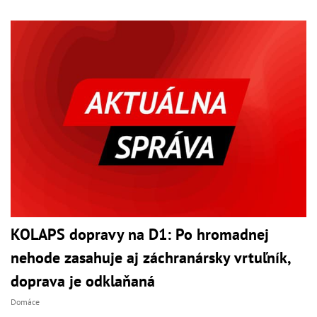
KOLAPS dopravy na D1: Po hromadnej
nehode zasahuje aj záchranársky vrtuľník,
doprava je odklaňaná
Domáce