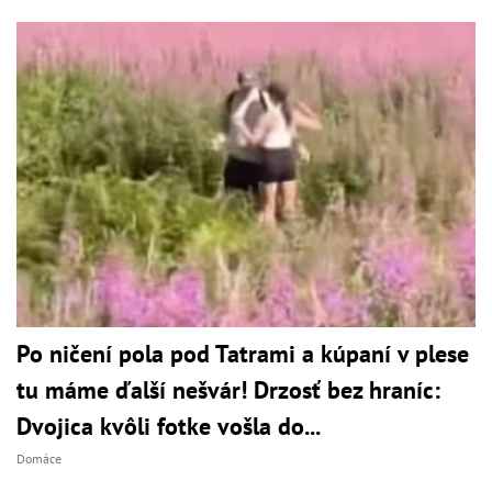
Po ničení pola pod Tatrami a kúpaní v plese
tu máme ďalší nešvár! Drzosť bez hraníc:
Dvojica kvôli fotke vošla do...
Domáce