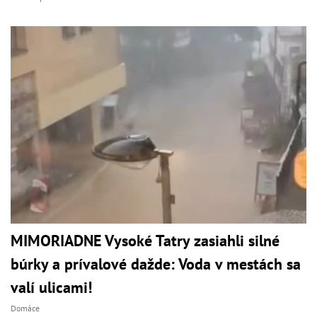
MIMORIADNE Vysoké Tatry zasiahli silné
búrky a prívalové dažde: Voda v mestách sa
valí ulicami!
Domáce