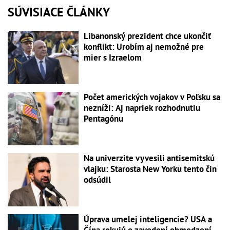
SÚVISIACE ČLÁNKY
Libanonský prezident chce ukončiť
konflikt: Urobím aj nemožné pre
mier s Izraelom
Počet amerických vojakov v Poľsku sa
nezníži: Aj napriek rozhodnutiu
Pentagónu
Na univerzite vyvesili antisemitskú
vlajku: Starosta New Yorku tento čin
odsúdil
Úprava umelej inteligencie? USA a
Čína rokujú o zavedení obmedzení