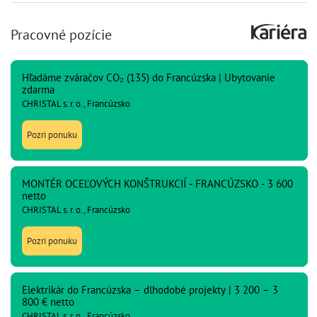
Pracovné pozície
Hľadáme zváračov CO₂ (135) do Francúzska | Ubytovanie
zdarma
CHRISTAL s. r. o., Francúzsko
Pozri ponuku
MONTÉR OCEĽOVÝCH KONŠTRUKCIÍ - FRANCÚZSKO - 3 600
netto
CHRISTAL s. r. o., Francúzsko
Pozri ponuku
Elektrikár do Francúzska – dlhodobé projekty | 3 200 – 3
800 € netto
CHRISTAL s. r. o., Francúzsko