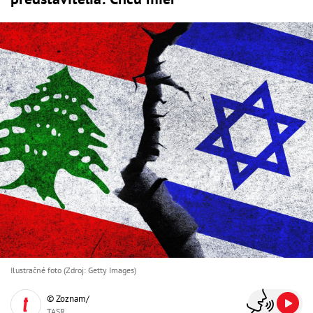
Ilustračné foto (Zdroj: Getty Images)
© Zoznam/
TASR