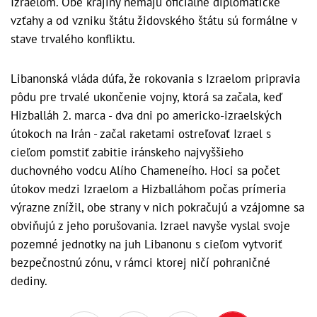
Izraelom. Obe krajiny nemajú oficiálne diplomatické
vzťahy a od vzniku štátu židovského štátu sú formálne v
stave trvalého konfliktu.
Libanonská vláda dúfa, že rokovania s Izraelom pripravia
pôdu pre trvalé ukončenie vojny, ktorá sa začala, keď
Hizballáh 2. marca - dva dni po americko-izraelských
útokoch na Irán - začal raketami ostreľovať Izrael s
cieľom pomstiť zabitie iránskeho najvyššieho
duchovného vodcu Alího Chameneího. Hoci sa počet
útokov medzi Izraelom a Hizballáhom počas prímeria
výrazne znížil, obe strany v nich pokračujú a vzájomne sa
obviňujú z jeho porušovania. Izrael navyše vyslal svoje
pozemné jednotky na juh Libanonu s cieľom vytvoriť
bezpečnostnú zónu, v rámci ktorej ničí pohraničné
dediny.