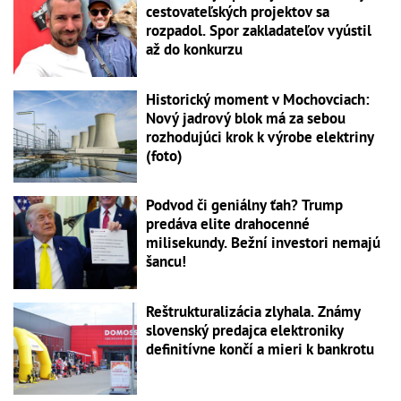
cestovateľských projektov sa
rozpadol. Spor zakladateľov vyústil
až do konkurzu
Historický moment v Mochovciach:
Nový jadrový blok má za sebou
rozhodujúci krok k výrobe elektriny
(foto)
Podvod či geniálny ťah? Trump
predáva elite drahocenné
milisekundy. Bežní investori nemajú
šancu!
Reštrukturalizácia zlyhala. Známy
slovenský predajca elektroniky
definitívne končí a mieri k bankrotu