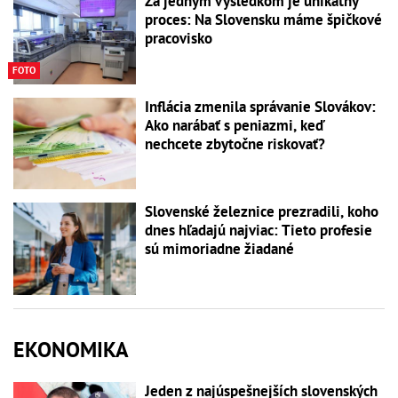
Za jedným výsledkom je unikátny
proces: Na Slovensku máme špičkové
pracovisko
FOTO
Inflácia zmenila správanie Slovákov:
Ako narábať s peniazmi, keď
nechcete zbytočne riskovať?
Slovenské železnice prezradili, koho
dnes hľadajú najviac: Tieto profesie
sú mimoriadne žiadané
EKONOMIKA
Jeden z najúspešnejších slovenských