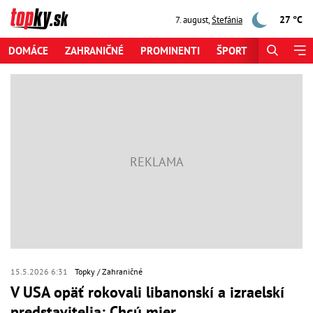
27 °C
7. august
,
Štefánia
DOMÁCE
ZAHRANIČNÉ
PROMINENTI
ŠPORT
ZAUJÍMAV
15.5.2026 6:31
Topky
Zahraničné
V USA opäť rokovali libanonskí a izraelskí
predstavitelia: Chcú mier