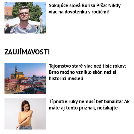
Šokujúce slová Borisa Prša: Nikdy
viac na dovolenku s rodičmi!
ZAUJÍMAVOSTI
Tajomstvo staré viac než tisíc rokov:
Brno možno vzniklo skôr, než si
historici mysleli
Tŕpnutie ruky nemusí byť banalita: Ak
máte aj tento príznak, nečakajte