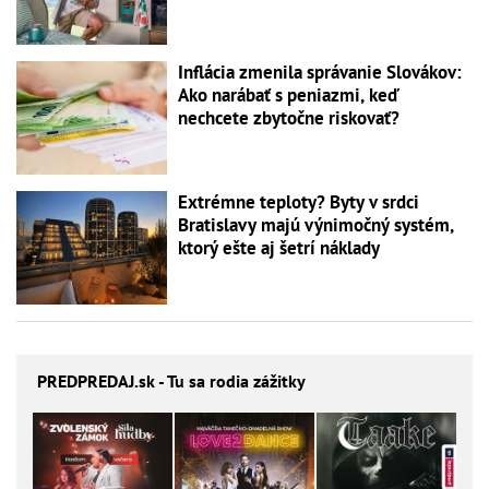
Inflácia zmenila správanie Slovákov:
Ako narábať s peniazmi, keď
nechcete zbytočne riskovať?
Extrémne teploty? Byty v srdci
Bratislavy majú výnimočný systém,
ktorý ešte aj šetrí náklady
PREDPREDAJ
.sk - Tu sa rodia zážitky