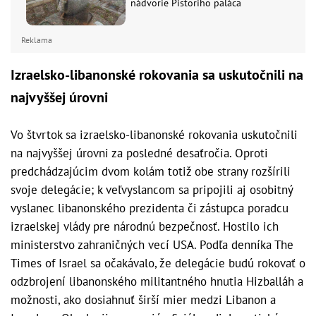
nádvorie Pistoriho paláca
Reklama
Izraelsko-libanonské rokovania sa uskutočnili na
najvyššej úrovni
Vo štvrtok sa izraelsko-libanonské rokovania uskutočnili
na najvyššej úrovni za posledné desaťročia. Oproti
predchádzajúcim dvom kolám totiž obe strany rozšírili
svoje delegácie; k veľvyslancom sa pripojili aj osobitný
vyslanec libanonského prezidenta či zástupca poradcu
izraelskej vlády pre národnú bezpečnosť. Hostilo ich
ministerstvo zahraničných vecí USA. Podľa denníka The
Times of Israel sa očakávalo, že delegácie budú rokovať o
odzbrojení libanonského militantného hnutia Hizballáh a
možnosti, ako dosiahnuť širší mier medzi Libanon a