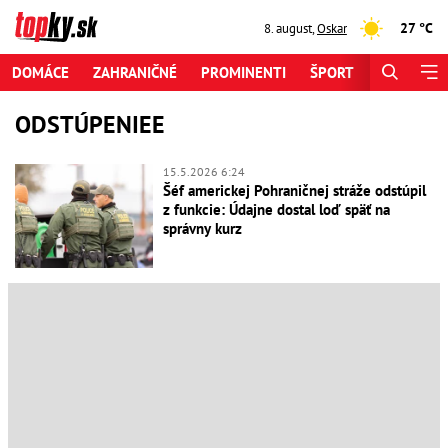
27 °C
8. august
,
Oskar
DOMÁCE
ZAHRANIČNÉ
PROMINENTI
ŠPORT
ZAUJÍMAV
ODSTÚPENIEE
15.5.2026 6:24
Šéf americkej Pohraničnej stráže odstúpil
z funkcie: Údajne dostal loď späť na
správny kurz