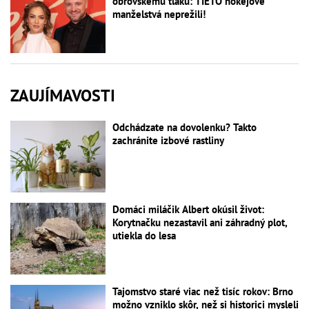
obrovskému tlaku: TIETO hokejové
manželstvá neprežili!
ZAUJÍMAVOSTI
Odchádzate na dovolenku? Takto
zachránite izbové rastliny
Domáci miláčik Albert okúsil život:
Korytnačku nezastavil ani záhradný plot,
utiekla do lesa
Tajomstvo staré viac než tisíc rokov: Brno
možno vzniklo skôr, než si historici mysleli