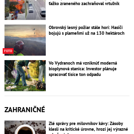
ťažko zraneného zachraňoval vrtuľník
Obrovský lesný požiar stále horí: Hasiči
bojujú s plameňmi už na 130 hektároch
FOTO
Vo Vydranoch má vzniknúť moderná
bioplynová stanica: Investor plánuje
spracovať tisíce ton odpadu
ZAHRANIČNÉ
Zlé správy pre milovníkov kávy: Zásoby
klesli na kritické úrovne, hrozí jej výrazné