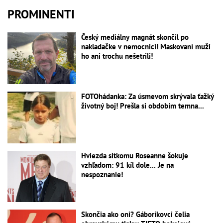
PROMINENTI
Český mediálny magnát skončil po
nakladačke v nemocnici! Maskovaní muži
ho ani trochu nešetrili!
FOTOhádanka: Za úsmevom skrývala ťažký
životný boj! Prešla si obdobím temna...
Hviezda sitkomu Roseanne šokuje
vzhľadom: 91 kíl dole... Je na
nespoznanie!
Skončia ako oni? Gáboríkovci čelia