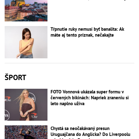
Tŕpnutie ruky nemusí byť banalita: Ak
máte aj tento príznak, nečakajte
ŠPORT
FOTO Vonnová ukázala super formu v
červených bikinách: Napriek zraneniu si
leto naplno užíva
Chystá sa neočakávaný presun
Uruguajčana do Anglicka? Do Liverpoolu