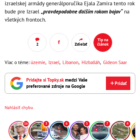
izraelskej armády generálporučíka Ejala Zamira tento rok
bude pre Izrael
„pravdepodobne ďalším rokom bojov“
na
všetkých frontoch.
Tip na
2
Zdieľať
článok
Viac o téme:
územie
,
Izrael
,
Libanon
,
Hizballáh
,
Gideon Saar
Pridajte si Topky.sk
medzi Vaše
Pridať
preferované zdroje na Google
Nahlásiť chybu
16
3
6
5
7
4