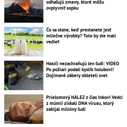
odhaľujú zmeny, ktoré môžu
ovplyvniť sopku
Čo sa stane, keď prestanete jesť
mliečne výrobky? Toto by ste mali
vedieť
Hasiči nezachraňujú len ľudí: VIDEO
Po požiari podali kyslík holubovi!
Dojímavé zábery obleteli svet
Prielomový NÁLEZ z čias Inkov! Vedci
z múmií získali DNA vírusu, ktorý
zabíjal milióny ľudí