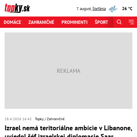
26 °C
7. august
,
Štefánia
DOMÁCE
ZAHRANIČNÉ
PROMINENTI
ŠPORT
ZAUJÍMAV
28.4.2026 16:42
Topky
Zahraničné
Izrael nemá teritoriálne ambície v Libanone,
uviedol šéf izraelskej diplomacie Saar