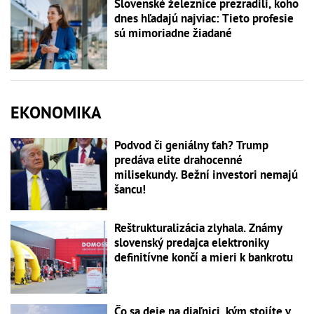
Slovenské železnice prezradili, koho
dnes hľadajú najviac: Tieto profesie
sú mimoriadne žiadané
EKONOMIKA
Podvod či geniálny ťah? Trump
predáva elite drahocenné
milisekundy. Bežní investori nemajú
šancu!
Reštrukturalizácia zlyhala. Známy
slovenský predajca elektroniky
definitívne končí a mieri k bankrotu
Čo sa deje na diaľnici, kým stojíte v