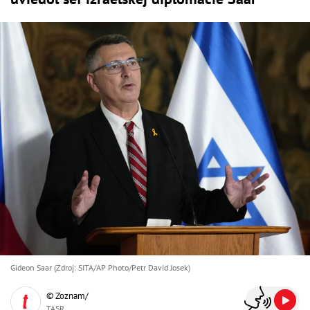
Gideon Saar (Zdroj: SITA/AP Photo/Petr David Josek)
© Zoznam/
TASR