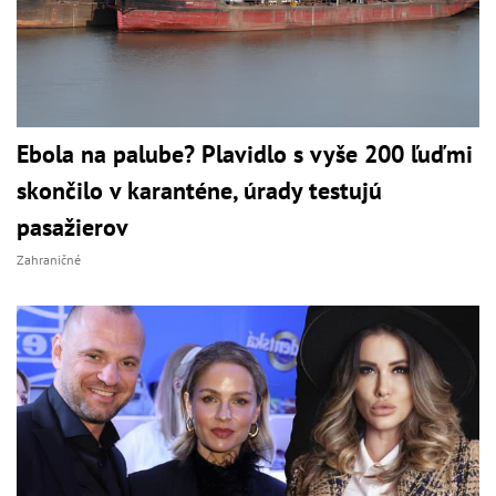
Ebola na palube? Plavidlo s vyše 200 ľuďmi
skončilo v karanténe, úrady testujú
pasažierov
Zahraničné