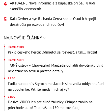
AKTUÁLNE Nové informácie z kúpaliska pri Šali: 8 ľudí
skončilo v nemocnici
Kaia Gerber a syn Richarda Gerea spolu: Osud ich spojil
desaťročia po rozvode ich rodičov!
NAJNOVŠIE ČLÁNKY
Piatok 24:10
Peklo českého herca: Odmietol sa rozviesť, a tak... Hrôza!
Piatok 24:01
TAJNÝ ostrov v Chorvátsku! Manželia odhalili dovolenku plnú
neviazaného sexu a pikatné detaily
22:06
Ľudia narodení v štyroch mesiacoch si nevedia oddýchnuť ani
na dovolenke: Patríte medzi nich aj vy?
22:00
Desivé VIDEO len pre silné žalúdky: Chlapca zabilo na
priechode auto! Telo našli o 150 metrov ďalej