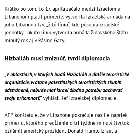
Krátko po tom, čo 17. apríla začalo medzi Izraelom a
Libanonom platiť prímerie, vytvorila izraelská armáda na
juhu Libanonu tzv. „žltú líniu“, kde pôsobia izraelské
jednotky. Takúto líniu vytvorila armáda židovského štátu
minulý rok aj v Pásme Gazy.
Hizballáh musí zmiznúť, tvrdí diplomacia
„V oblastiach, v ktorých budú Hizballáh a ďalšie teroristické
organizácie, vrátane palestínskych teroristických skupín
odstránené, nebude mať Izrael žiadnu potrebu zachovať
svoju prítomnosť,“
vyhlásil šéf izraelskej diplomacie.
AFP konštatuje, že v Libanone pokračuje násilie napriek
prímeriu, ktorého predĺženie o tri týždne minulý štvrtok
oznámil americký prezident Donald Trump. Izrael a