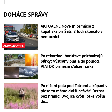
DOMÁCE SPRÁVY
AKTUÁLNE Nové informácie z
kúpaliska pri Šali: 8 ľudí skončilo v
nemocnici
AKTUALIZOVANÉ
Po rekordnej horúčave prichádzajú
búrky: Výstrahy platia do polnoci,
PIATOK prinesie ďalšie riziká
Po ničení pola pod Tatrami a kúpaní v
plese tu máme ďalší nešvár! Drzosť
bez hraníc: Dvojica kvôli fotke vošla
do...