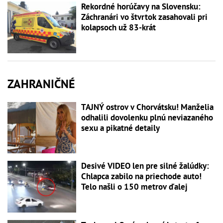
Rekordné horúčavy na Slovensku:
Záchranári vo štvrtok zasahovali pri
kolapsoch už 83-krát
ZAHRANIČNÉ
TAJNÝ ostrov v Chorvátsku! Manželia
odhalili dovolenku plnú neviazaného
sexu a pikatné detaily
Desivé VIDEO len pre silné žalúdky:
Chlapca zabilo na priechode auto!
Telo našli o 150 metrov ďalej