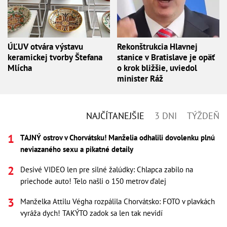
ÚĽUV otvára výstavu
Rekonštrukcia Hlavnej
keramickej tvorby Štefana
stanice v Bratislave je opäť
Mlícha
o krok bližšie, uviedol
minister Ráž
NAJČÍTANEJŠIE
3 DNI
TÝŽDEŇ
TAJNÝ ostrov v Chorvátsku! Manželia odhalili dovolenku plnú
neviazaného sexu a pikatné detaily
Desivé VIDEO len pre silné žalúdky: Chlapca zabilo na
priechode auto! Telo našli o 150 metrov ďalej
Manželka Attilu Végha rozpálila Chorvátsko: FOTO v plavkách
vyráža dych! TAKÝTO zadok sa len tak nevidí