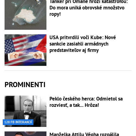
Tanker pri Ománe hrozí katastrofou:
Do mora uniká obrovské množstvo
ropy!
USA pritvrdili voči Kube: Nové
sankcie zasiahli armádnych
predstaviteľov aj firmy
PROMINENTI
Peklo českého herca: Odmietol sa
rozviesť, a tak... Hrôza!
128 FB INTERAKCIÍ
Manželka Attilu Végha rozpálila