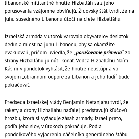
libanonské militantné hnutie Hizballáh sa z jeho
porušovania vzájomne obviňujú. Židovský štát tvrdí, že na
juhu susedného Libanonu útočí na ciele Hizballáhu.
Izraelská armáda v utorok varovala obyvateľov desiatok
dedín a miest na juhu Libanonu, aby sa okamžite
evakuovali, pričom uviedla, že
„porušovanie prímeria“
zo
strany Hizballáhu ju núti konať. Vodca Hizballáhu Naím
Kásim v pondelok vyhlásil, že hnutie neustúpi a vo
svojom „obrannom odpore za Libanon a jeho ľudí“ bude
pokračovať.
Predseda izraelskej vlády Benjamin Netanjahu tvrdí, že
rakety a drony Hizballáhu naďalej predstavujú kľúčovú
hrozbu, ktorá si vyžaduje zásah armády. Izrael preto,
podľa jeho slov, v útokoch pokračuje. Podľa
pondelkového vyjadrenia náčelníka generálneho štábu