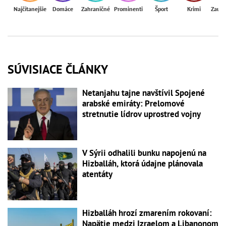
Najčítanejšie
Domáce
Zahraničné
Prominenti
Šport
Krimi
Zaují
SÚVISIACE ČLÁNKY
Netanjahu tajne navštívil Spojené
arabské emiráty: Prelomové
stretnutie lídrov uprostred vojny
V Sýrii odhalili bunku napojenú na
Hizballáh, ktorá údajne plánovala
atentáty
Hizballáh hrozí zmarením rokovaní:
Napätie medzi Izraelom a Libanonom