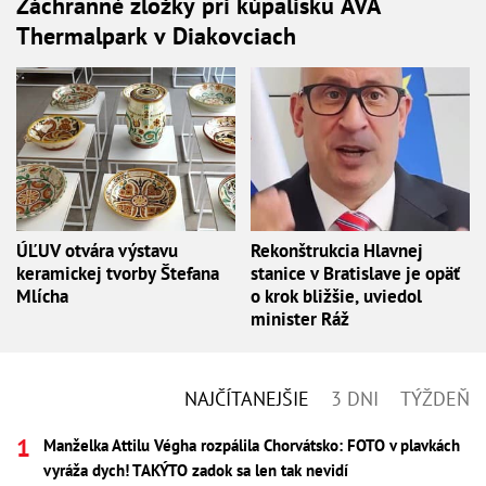
Záchranné zložky pri kúpalisku AVA
Thermalpark v Diakovciach
ÚĽUV otvára výstavu
Rekonštrukcia Hlavnej
keramickej tvorby Štefana
stanice v Bratislave je opäť
Mlícha
o krok bližšie, uviedol
minister Ráž
NAJČÍTANEJŠIE
3 DNI
TÝŽDEŇ
Manželka Attilu Végha rozpálila Chorvátsko: FOTO v plavkách
vyráža dych! TAKÝTO zadok sa len tak nevidí