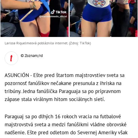
Larissa Riquelmeová pobláznila internet. (Zdroj: TikTok)
© Zoznam/rd
ASUNCIÓN - Ešte pred štartom majstrovstiev sveta sa
pozornosť fanúšikov nečakane presunula z ihriska na
tribúny. Jedna fanúšička Paraguaja sa po prípravnom
zápase stala virálnym hitom sociálnych sietí.
Paraguaj sa po dlhých 16 rokoch vracia na futbalové
majstrovstvá sveta a medzi fanúšikmi vládne obrovské
nadšenie. Ešte pred odletom do Severnej Ameriky však