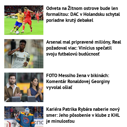
Odveta na Žitnom ostrove bude len
formalitou: DAC v Holandsku schytal
poriadne krutý debakel
Arsenal mal pripravené milióny, Real
požadoval viac: Vinícius spečatil
svoju futbalovú budúcnosť
FOTO Messiho žena v bikinách:
Komentár Ronaldovej Georginy
vyvolal ošiaľ
Kariéra Patrika Rybára naberie nový
smer: Jeho pôsobenie v klube z KHL
je minulosťou