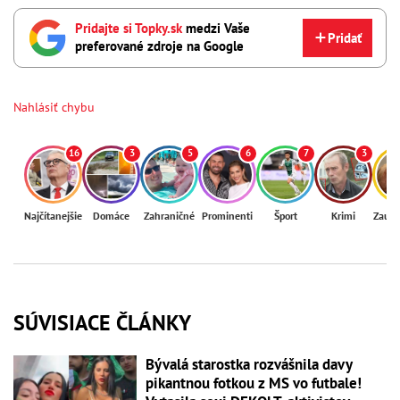
Pridajte si Topky.sk
medzi Vaše
Pridať
preferované zdroje na Google
Nahlásiť chybu
16
3
5
6
7
3
Najčítanejšie
Domáce
Zahraničné
Prominenti
Šport
Krimi
Zaují
SÚVISIACE ČLÁNKY
Bývalá starostka rozvášnila davy
pikantnou fotkou z MS vo futbale!