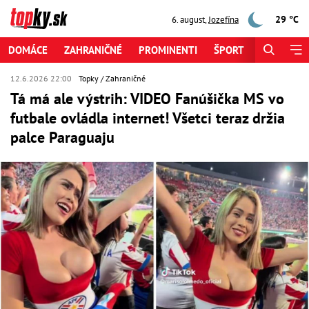
29 °C
6. august
,
Jozefína
DOMÁCE
ZAHRANIČNÉ
PROMINENTI
ŠPORT
ZAUJÍMAV
12.6.2026 22:00
Topky
Zahraničné
Tá má ale výstrih: VIDEO Fanúšička MS vo
futbale ovládla internet! Všetci teraz držia
palce Paraguaju