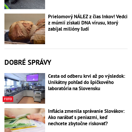
Prielomový NÁLEZ z čias Inkov! Vedci
z múmií získali DNA vírusu, ktorý
zabíjal milióny ľudí
DOBRÉ SPRÁVY
Cesta od odberu krvi až po výsledok:
Unikátny pohľad do špičkového
laboratória na Slovensku
FOTO
Inflácia zmenila správanie Slovákov:
Ako narábať s peniazmi, keď
nechcete zbytočne riskovať?