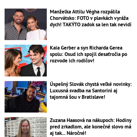
Manželka Attilu Végha rozpálila
Chorvátsko: FOTO v plavkách vyráža
dych! TAKÝTO zadok sa len tak nevidí
Kaia Gerber a syn Richarda Gerea
spolu: Osud ich spojil desaťročia po
rozvode ich rodičov!
Úspešný Slovák chystá veľké novinky:
Luxusná svadba na Santorini aj
tajomná šou v Bratislave!
Zuzana Haasová na nákupoch: Hodiny
pred zrkadlom, ale konečné slovo má
aj tak... Náročné!