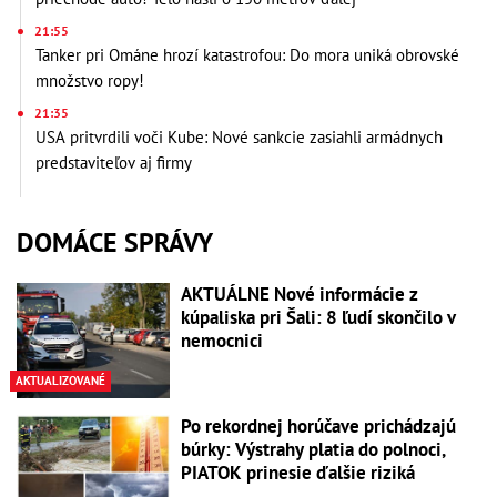
21:55
Tanker pri Ománe hrozí katastrofou: Do mora uniká obrovské
množstvo ropy!
21:35
USA pritvrdili voči Kube: Nové sankcie zasiahli armádnych
predstaviteľov aj firmy
DOMÁCE SPRÁVY
AKTUÁLNE Nové informácie z
kúpaliska pri Šali: 8 ľudí skončilo v
nemocnici
AKTUALIZOVANÉ
Po rekordnej horúčave prichádzajú
búrky: Výstrahy platia do polnoci,
PIATOK prinesie ďalšie riziká