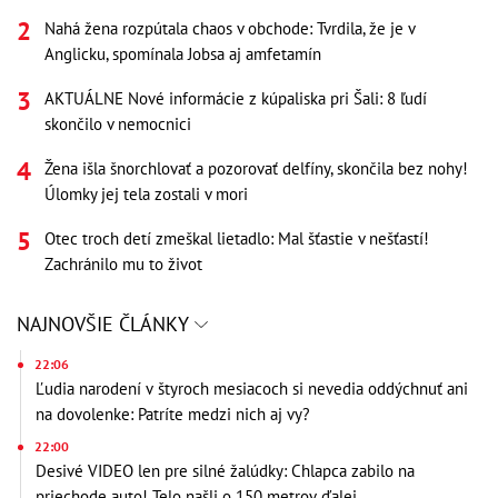
Nahá žena rozpútala chaos v obchode: Tvrdila, že je v
Anglicku, spomínala Jobsa aj amfetamín
AKTUÁLNE Nové informácie z kúpaliska pri Šali: 8 ľudí
skončilo v nemocnici
Žena išla šnorchlovať a pozorovať delfíny, skončila bez nohy!
Úlomky jej tela zostali v mori
Otec troch detí zmeškal lietadlo: Mal šťastie v nešťastí!
Zachránilo mu to život
NAJNOVŠIE ČLÁNKY
22:06
Ľudia narodení v štyroch mesiacoch si nevedia oddýchnuť ani
na dovolenke: Patríte medzi nich aj vy?
22:00
Desivé VIDEO len pre silné žalúdky: Chlapca zabilo na
priechode auto! Telo našli o 150 metrov ďalej