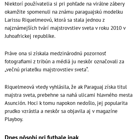
Niektorí používatelia si pri pohľade na virálne zábery
okamžite spomenuli na známu paraguajskú modelku
Larissu Riquelmeovú, ktorá sa stala jednou z
najznámejších tvárí majstrovstiev sveta v roku 2010 v
Juhoafrickej republike.
Práve ona si získala medzinárodnú pozornosť
fotografiami z tribún a médiá ju neskôr označovali za
„večnú priateľku majstrovstiev sveta“.
Riquelmeová vtedy vyhlásila, že ak Paraguaj získa titul
majstra sveta, prebehne sa nahá ulicami hlavného mesta
Asunción. Hoci k tomu napokon nedošlo, jej popularita
prudko vzrástla a neskôr sa objavila aj v magazíne
Playboy.
Dnes pôsobí pri futbale inak