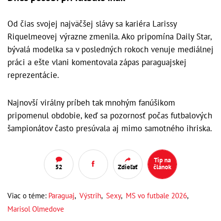
Od čias svojej najväčšej slávy sa kariéra Larissy
Riquelmeovej výrazne zmenila. Ako pripomína Daily Star,
bývalá modelka sa v posledných rokoch venuje mediálnej
práci a ešte vlani komentovala zápas paraguajskej
reprezentácie.
Najnovší virálny príbeh tak mnohým fanúšikom
pripomenul obdobie, keď sa pozornosť počas futbalových
šampionátov často presúvala aj mimo samotného ihriska.
Tip na
52
Zdieľať
článok
Viac o téme:
Paraguaj
,
Výstrih
,
Sexy
,
MS vo futbale 2026
,
Marisol Olmedove