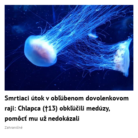
Smrtiaci útok v obľúbenom dovolenkovom
raji: Chlapca (†13) obkľúčili medúzy,
pomôcť mu už nedokázali
Zahraničné