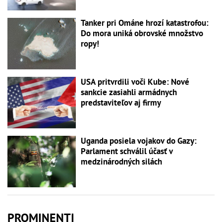
Tanker pri Ománe hrozí katastrofou:
Do mora uniká obrovské množstvo
ropy!
USA pritvrdili voči Kube: Nové
sankcie zasiahli armádnych
predstaviteľov aj firmy
Uganda posiela vojakov do Gazy:
Parlament schválil účasť v
medzinárodných silách
PROMINENTI