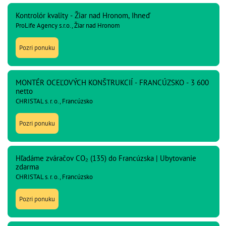
Kontrolór kvality - Žiar nad Hronom, Ihneď
ProLife Agency s.r.o., Žiar nad Hronom
Pozri ponuku
MONTÉR OCEĽOVÝCH KONŠTRUKCIÍ - FRANCÚZSKO - 3 600
netto
CHRISTAL s. r. o., Francúzsko
Pozri ponuku
Hľadáme zváračov CO₂ (135) do Francúzska | Ubytovanie
zdarma
CHRISTAL s. r. o., Francúzsko
Pozri ponuku