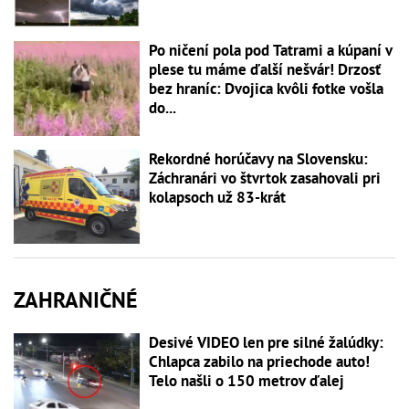
Po ničení pola pod Tatrami a kúpaní v
plese tu máme ďalší nešvár! Drzosť
bez hraníc: Dvojica kvôli fotke vošla
do...
Rekordné horúčavy na Slovensku:
Záchranári vo štvrtok zasahovali pri
kolapsoch už 83-krát
ZAHRANIČNÉ
Desivé VIDEO len pre silné žalúdky:
Chlapca zabilo na priechode auto!
Telo našli o 150 metrov ďalej