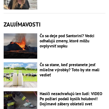
ZAUJÍMAVOSTI
Čo sa deje pod Santorini? Vedci
odhaľujú zmeny, ktoré môžu
ovplyvniť sopku
Čo sa stane, keď prestanete jesť
mliečne výrobky? Toto by ste mali
vedieť
Hasiči nezachraňujú len ľudí: VIDEO
Po požiari podali kyslík holubovi!
Dojímavé zábery obleteli svet