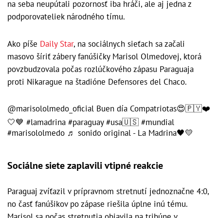
na seba neupútali pozornosť iba hráči, ale aj jedna z
podporovateliek národného tímu.
Ako píše
Daily Star
, na sociálnych sieťach sa začali
masovo šíriť zábery fanúšičky Marisol Olmedovej, ktorá
povzbudzovala počas rozlúčkového zápasu Paraguaja
proti Nikarague na štadióne Defensores del Chaco.
@marisololmedo_oficial
Buen día Compatriotas😍🇵🇾❤️
🤍💙
#lamadrina
#paraguay
#usa🇺🇸
#mundial
#marisololmedo
♬ sonido original - La Madrina🖤💛
Sociálne siete zaplavili vtipné reakcie
Paraguaj zvíťazil v prípravnom stretnutí jednoznačne 4:0,
no časť fanúšikov po zápase riešila úplne inú tému.
Marisol sa počas stretnutia objavila na tribúne v