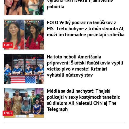
Vytasila sexi DEKOLT, aktivistov
pobúrila
FOTO Veľký podraz na fanúšikov z
MS: Tieto bohyne z tribún stvorila AI,
muži im hromadne posielajú srdiečka
FOTO
Na toto neboli Američania
pripravení: Škótski fanúšikovia vypili
všetko pivo v meste! Krčmári
vyhlásili núdzový stav
Médiá sa dali nachytať: Thajskí
policajti v sexy kostýmoch tanečníc
sú dielom AI! Naleteli CNN aj The
Telegraph
FOTO