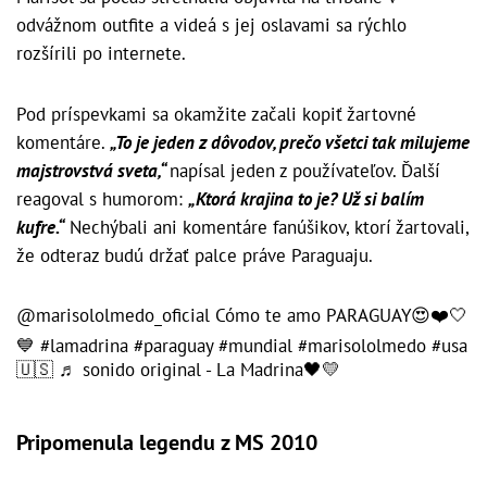
odvážnom outfite a videá s jej oslavami sa rýchlo
rozšírili po internete.
Pod príspevkami sa okamžite začali kopiť žartovné
komentáre.
„To je jeden z dôvodov, prečo všetci tak milujeme
majstrovstvá sveta,“
napísal jeden z používateľov. Ďalší
reagoval s humorom:
„Ktorá krajina to je? Už si balím
kufre.“
Nechýbali ani komentáre fanúšikov, ktorí žartovali,
že odteraz budú držať palce práve Paraguaju.
@marisololmedo_oficial
Cómo te amo PARAGUAY😍❤️🤍
💙
#lamadrina
#paraguay
#mundial
#marisololmedo
#usa
🇺🇸
♬ sonido original - La Madrina🖤💛
Pripomenula legendu z MS 2010