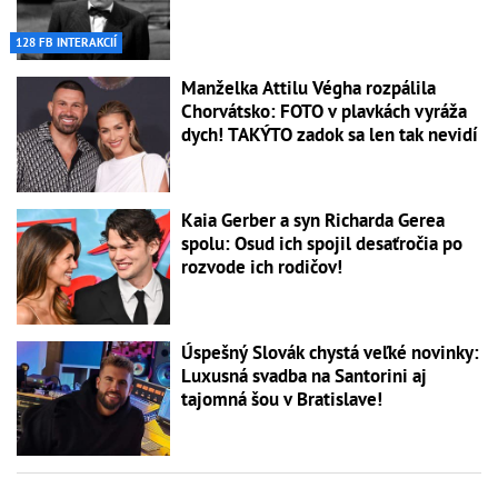
128 FB INTERAKCIÍ
Manželka Attilu Végha rozpálila
Chorvátsko: FOTO v plavkách vyráža
dych! TAKÝTO zadok sa len tak nevidí
Kaia Gerber a syn Richarda Gerea
spolu: Osud ich spojil desaťročia po
rozvode ich rodičov!
Úspešný Slovák chystá veľké novinky:
Luxusná svadba na Santorini aj
tajomná šou v Bratislave!