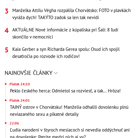
Manželka Attilu Végha rozpálila Chorvátsko: FOTO v plavkách
vyráža dych! TAKÝTO zadok sa len tak nevidí
AKTUÁLNE Nové informácie z kúpaliska pri Šali: 8 ľudí
skončilo v nemocnici
Kaia Gerber a syn Richarda Gerea spolu: Osud ich spojil
desaťročia po rozvode ich rodičov!
NAJNOVŠIE ČLÁNKY
Piatok 24:10
Peklo českého herca: Odmietol sa rozviesť, a tak... Hrôza!
Piatok 24:01
TAJNÝ ostrov v Chorvátsku! Manželia odhalili dovolenku plnú
neviazaného sexu a pikatné detaily
22:06
Ľudia narodení v štyroch mesiacoch si nevedia oddýchnuť ani
na dovolenke: Patríte medzi nich aj vy?