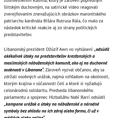
zosmiešnením Kásima, ktorý je zároveň popredným
šiitským duchovným, na satirické video reagovali
zverejňovaním znevažujúcich obrázkov maronitského
patriarchu kardinála Bišára Butrusa Ráía, čo malo za
následok kritické reakcie aj zo strany politických
predstaviteľov.
Libanonský prezident Džúzíf Awn vo vyhlásení
„odsúdil
akékoľvek útoky na predstaviteľov kresťanských a
moslimských náboženských komunít, ako aj na duchovné
osobnosti v Libanone“.
Zároveň vyzval občanov, aby sa
zdržali osobných urážok, najmä vzhľadom na okolnosti,
ktorým krajina v súčasnosti čelí a ktoré si vyžadujú
celonárodnú solidaritu. Predseda libanonského
parlamentu a spojenec Hizballáhu Nabí Barrí odsúdil
„kampane urážok a útoky na náboženské a národné
symboly bez ohľadu na ich zdroj alebo formu, či už v
médiách alebo online“
.