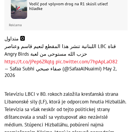
Vodič pod vplyvom drog na R1 skúsil utiecť
hliadke
Reklama
🅾️ متداول
قناة LBC اللبنانية تنشر هذا المقطع لنعيم قاسم وعناصر
حزب الله مستوحى من لعبة Angry Birds
https://t.co/jPep6ZRqtg
pic.twitter.com/7hpApLaO82
— Safaa Subhi صفاء صبحي (@SafaaAlNuaimi)
May 2,
2026
Televíziu LBCI v 80. rokoch založila kresťanská strana
Libanonské sily (LF), ktorá je odporcom hnutia Hizballáh.
Televízia sa však neskôr od tejto politickej strany
dištancovala a snaží sa vystupovať ako nezávislé
médium. Stúpenci Hizballáhu, pobúrení najmä