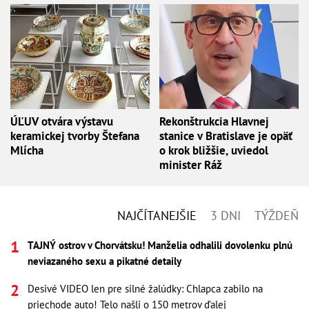
ÚĽUV otvára výstavu
Rekonštrukcia Hlavnej
keramickej tvorby Štefana
stanice v Bratislave je opäť
Mlícha
o krok bližšie, uviedol
minister Ráž
NAJČÍTANEJŠIE
3 DNI
TÝŽDEŇ
TAJNÝ ostrov v Chorvátsku! Manželia odhalili dovolenku plnú
neviazaného sexu a pikatné detaily
Desivé VIDEO len pre silné žalúdky: Chlapca zabilo na
priechode auto! Telo našli o 150 metrov ďalej