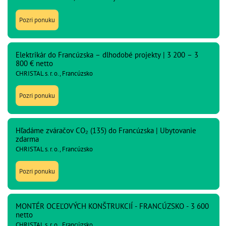
Pozri ponuku
Elektrikár do Francúzska – dlhodobé projekty | 3 200 – 3
800 € netto
CHRISTAL s. r. o., Francúzsko
Pozri ponuku
Hľadáme zváračov CO₂ (135) do Francúzska | Ubytovanie
zdarma
CHRISTAL s. r. o., Francúzsko
Pozri ponuku
MONTÉR OCEĽOVÝCH KONŠTRUKCIÍ - FRANCÚZSKO - 3 600
netto
CHRISTAL s. r. o., Francúzsko