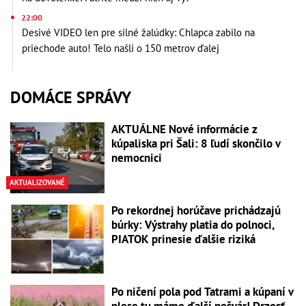
22:00
Desivé VIDEO len pre silné žalúdky: Chlapca zabilo na
priechode auto! Telo našli o 150 metrov ďalej
DOMÁCE SPRÁVY
AKTUÁLNE Nové informácie z
kúpaliska pri Šali: 8 ľudí skončilo v
nemocnici
AKTUALIZOVANÉ
Po rekordnej horúčave prichádzajú
búrky: Výstrahy platia do polnoci,
PIATOK prinesie ďalšie riziká
Po ničení pola pod Tatrami a kúpaní v
plese tu máme ďalší nešvár! Drzosť