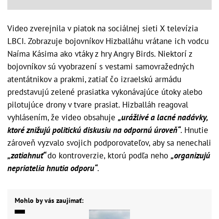
Video zverejnila v piatok na sociálnej sieti X televízia
LBCI. Zobrazuje bojovníkov Hizballáhu vrátane ich vodcu
Naíma Kásima ako vtáky z hry Angry Birds. Niektorí z
bojovníkov sú vyobrazení s vestami samovražedných
atentátnikov a prakmi, zatiaľ čo izraelskú armádu
predstavujú zelené prasiatka vykonávajúce útoky alebo
pilotujúce drony v tvare prasiat. Hizballáh reagoval
vyhlásením, že video obsahuje
„urážlivé a lacné nadávky,
ktoré znižujú politickú diskusiu na odpornú úroveň“
. Hnutie
zároveň vyzvalo svojich podporovateľov, aby sa nenechali
„zatiahnuť“
do kontroverzie, ktorú podľa neho
„organizujú
nepriatelia hnutia odporu“
.
Mohlo by vás zaujímať: