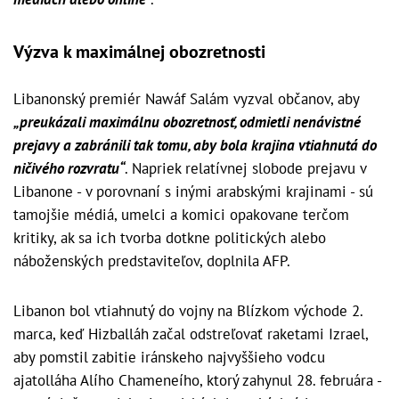
Výzva k maximálnej obozretnosti
Libanonský premiér Nawáf Salám vyzval občanov, aby
„preukázali maximálnu obozretnosť, odmietli nenávistné
prejavy a zabránili tak tomu, aby bola krajina vtiahnutá do
ničivého rozvratu“
. Napriek relatívnej slobode prejavu v
Libanone - v porovnaní s inými arabskými krajinami - sú
tamojšie médiá, umelci a komici opakovane terčom
kritiky, ak sa ich tvorba dotkne politických alebo
náboženských predstaviteľov, doplnila AFP.
Libanon bol vtiahnutý do vojny na Blízkom východe 2.
marca, keď Hizballáh začal odstreľovať raketami Izrael,
aby pomstil zabitie iránskeho najvyššieho vodcu
ajatolláha Alího Chameneího, ktorý zahynul 28. februára -