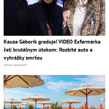
Kauza Gáborík graduje! VIDEO Exfarmárka
čelí brutálnym útokom: Rozbité auto a
vyhrážky smrťou
Domáci prominenti