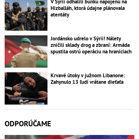
V Sýrii odhalili bunku napojenú na
Hizballáh, ktorá údajne plánovala
atentáty
Jordánsko udrelo v Sýrii! Nálety
zničili sklady drog a zbraní: Armáda
spustila ostrú operáciu na hraniciach
Krvavé útoky v južnom Libanone:
Zahynulo 13 ľudí vrátane dieťaťa
ODPORÚČAME