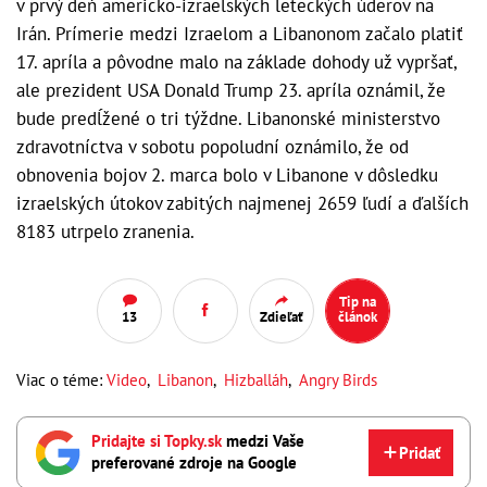
v prvý deň americko-izraelských leteckých úderov na
Irán. Prímerie medzi Izraelom a Libanonom začalo platiť
17. apríla a pôvodne malo na základe dohody už vypršať,
ale prezident USA Donald Trump 23. apríla oznámil, že
bude predĺžené o tri týždne. Libanonské ministerstvo
zdravotníctva v sobotu popoludní oznámilo, že od
obnovenia bojov 2. marca bolo v Libanone v dôsledku
izraelských útokov zabitých najmenej 2659 ľudí a ďalších
8183 utrpelo zranenia.
Tip na
13
Zdieľať
článok
Viac o téme:
Video
,
Libanon
,
Hizballáh
,
Angry Birds
Pridajte si Topky.sk
medzi Vaše
Pridať
preferované zdroje na Google