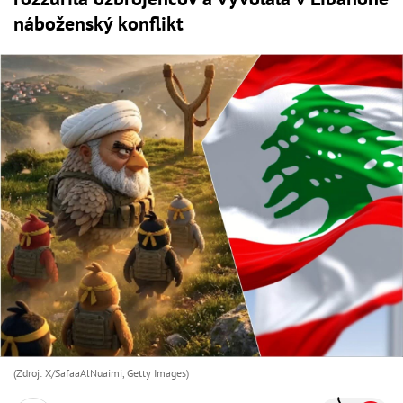
náboženský konflikt
(Zdroj: X/SafaaAlNuaimi, Getty Images)