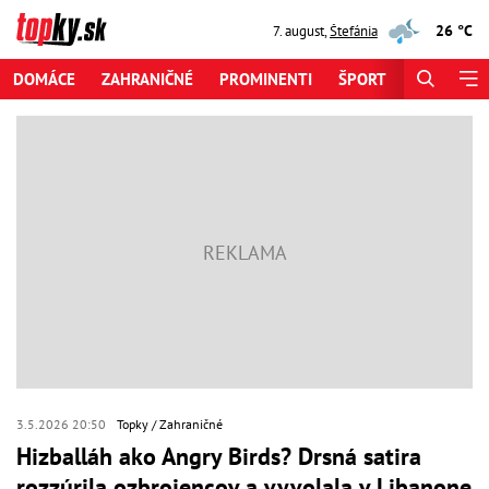
26 °C
7. august
,
Štefánia
DOMÁCE
ZAHRANIČNÉ
PROMINENTI
ŠPORT
ZAUJÍMAV
3.5.2026 20:50
Topky
Zahraničné
Hizballáh ako Angry Birds? Drsná satira
rozzúrila ozbrojencov a vyvolala v Libanone