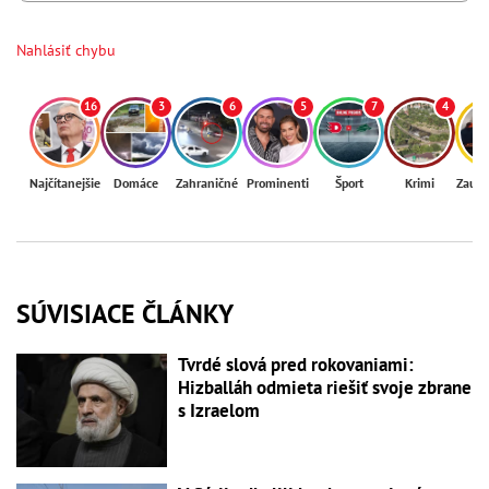
Nahlásiť chybu
16
3
6
5
7
4
Najčítanejšie
Domáce
Zahraničné
Prominenti
Šport
Krimi
Zaují
SÚVISIACE ČLÁNKY
Tvrdé slová pred rokovaniami:
Hizballáh odmieta riešiť svoje zbrane
s Izraelom