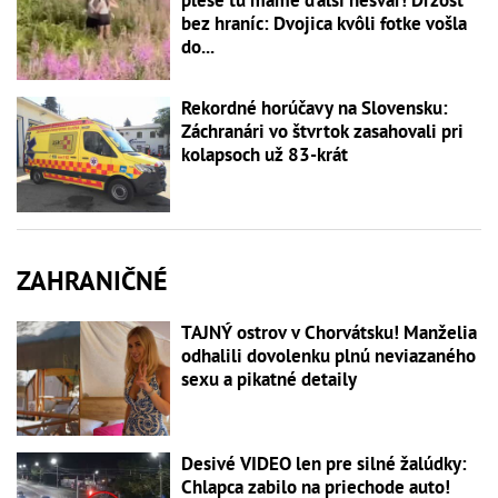
bez hraníc: Dvojica kvôli fotke vošla
do...
Rekordné horúčavy na Slovensku:
Záchranári vo štvrtok zasahovali pri
kolapsoch už 83-krát
ZAHRANIČNÉ
TAJNÝ ostrov v Chorvátsku! Manželia
odhalili dovolenku plnú neviazaného
sexu a pikatné detaily
Desivé VIDEO len pre silné žalúdky:
Chlapca zabilo na priechode auto!