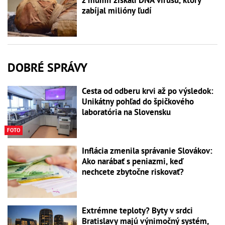
zabíjal milióny ľudí
DOBRÉ SPRÁVY
Cesta od odberu krvi až po výsledok:
Unikátny pohľad do špičkového
laboratória na Slovensku
FOTO
Inflácia zmenila správanie Slovákov:
Ako narábať s peniazmi, keď
nechcete zbytočne riskovať?
Extrémne teploty? Byty v srdci
Bratislavy majú výnimočný systém,