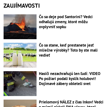
ZAUJÍMAVOSTI
Čo sa deje pod Santorini? Vedci
odhaľujú zmeny, ktoré môžu
ovplyvniť sopku
Čo sa stane, keď prestanete jesť
mliečne výrobky? Toto by ste mali
vedieť
Hasiči nezachraňujú len ľudí: VIDEO
Po požiari podali kyslík holubovi!
Dojímavé zábery obleteli svet
Prielomový NÁLEZ z čias Inkov! Vedci
z múmií získali DNA vírusu, ktorý