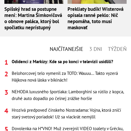
Spišský hrad sa postupne
Prekliaty budík! Wisterová
mení: Martina Šimkovičová
opísala ranné peklo: Nič
o obnove paláca, ktorý bol
nepomáha, toto musí
spočiatku neprístupný
maskovať
NAJČÍTANEJŠIE
3 DNI
TÝŽDEŇ
Odídenci z Markízy: Kde sa po konci v televízii usídlili?
Belohorcovej telo vymenil za TOTO: Wauuu... Takto vyzerá
Hájkova nová láska v bikinách!
NEHODA luxusného športiaka: Lamborghini sa rútilo z kopca,
druhé auto dopadlo po čelnej zrážke horšie
Hrozivá predpoveď čínskeho Nostradama: Vojna, ktorá zničí
starý svetový poriadok! Už sa viackrát nemýlil
Dovolenka na H*VNO! Muž zverejnil VIDEO toalety v Grécku,