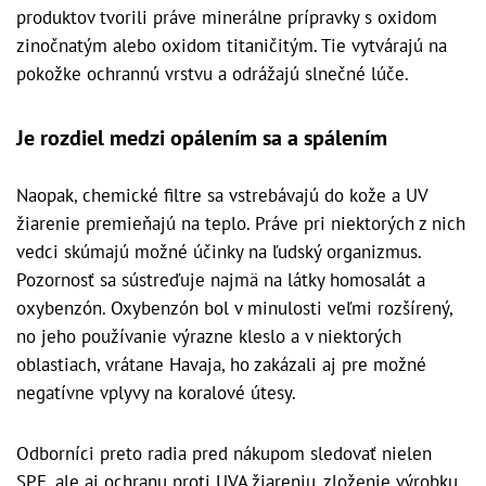
produktov tvorili práve minerálne prípravky s oxidom
zinočnatým alebo oxidom titaničitým. Tie vytvárajú na
pokožke ochrannú vrstvu a odrážajú slnečné lúče.
Je rozdiel medzi opálením sa a spálením
Naopak, chemické filtre sa vstrebávajú do kože a UV
žiarenie premieňajú na teplo. Práve pri niektorých z nich
vedci skúmajú možné účinky na ľudský organizmus.
Pozornosť sa sústreďuje najmä na látky homosalát a
oxybenzón. Oxybenzón bol v minulosti veľmi rozšírený,
no jeho používanie výrazne kleslo a v niektorých
oblastiach, vrátane Havaja, ho zakázali aj pre možné
negatívne vplyvy na koralové útesy.
Odborníci preto radia pred nákupom sledovať nielen
SPF, ale aj ochranu proti UVA žiareniu, zloženie výrobku