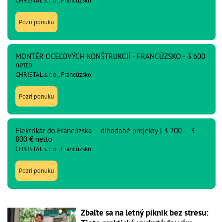
CHRISTAL s. r. o., Francúzsko
Pozri ponuku
MONTÉR OCEĽOVÝCH KONŠTRUKCIÍ - FRANCÚZSKO - 3 600
netto
CHRISTAL s. r. o., Francúzsko
Pozri ponuku
Elektrikár do Francúzska – dlhodobé projekty | 3 200 – 3
800 € netto
CHRISTAL s. r. o., Francúzsko
Pozri ponuku
Zbaľte sa na letný piknik bez stresu: