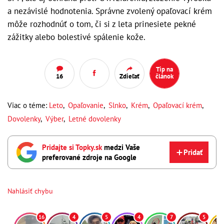
a nezávislé hodnotenia. Správne zvolený opaľovací krém
môže rozhodnúť o tom, či si z leta prinesiete pekné
zážitky alebo bolestivé spálenie kože.
Tip na
16
Zdieľať
článok
Viac o téme:
Leto
,
Opaľovanie
,
Slnko
,
Krém
,
Opaľovací krém
,
Dovolenky
,
Výber
,
Letné dovolenky
Pridajte si Topky.sk
medzi Vaše
Pridať
preferované zdroje na Google
Nahlásiť chybu
16
4
5
4
7
5