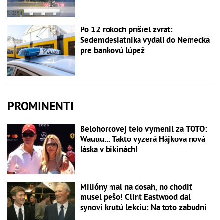
Po 12 rokoch prišiel zvrat:
Sedemdesiatnika vydali do Nemecka
pre bankovú lúpež
PROMINENTI
Belohorcovej telo vymenil za TOTO:
Wauuu... Takto vyzerá Hájkova nová
láska v bikinách!
Milióny mal na dosah, no chodiť
musel pešo! Clint Eastwood dal
synovi krutú lekciu: Na toto zabudni