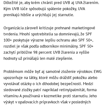
Dôležité je, aby krém chránil pred UVB aj UVA žiarením.
Kým UVB lúče spôsobujú spálenie pokožky, UVA
prenikajú hlbšie a urýchľujú jej starnutie.
Organizácia zároveň kritizuje prehnané marketingové
tvrdenia. Mnohí spotrebitelia sa domnievajú, že SPF
100+ poskytuje výrazne lepšiu ochranu ako SPF 50+,
rozdiel je však podľa odborníkov minimálny. SPF 50+
zachytí približne 98 percent UVB žiarenia a vyššie
hodnoty už prinášajú len malé zlepšenie.
Problémom môže byť aj samotné zloženie výrobkov. EWG
upozorňuje na látky, ktoré môžu dráždiť pokožku alebo
vyvolávať otázky o ich dlhodobej bezpečnosti. Medzi
sledované zložky patrí napríklad retinylpalmitát, forma
vitamínu A používaná v kozmetike proti starnutiu. Jeho
výskyt v opaľovacích prípravkoch však v posledných