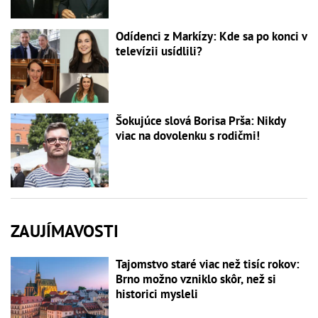
Odídenci z Markízy: Kde sa po konci v
televízii usídlili?
Šokujúce slová Borisa Prša: Nikdy
viac na dovolenku s rodičmi!
ZAUJÍMAVOSTI
Tajomstvo staré viac než tisíc rokov:
Brno možno vzniklo skôr, než si
historici mysleli