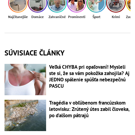
Najčítanejšie
Domáce
Zahraničné
Prominenti
Šport
Krimi
Zaují
SÚVISIACE ČLÁNKY
Veľká CHYBA pri opaľovaní! Mysleli
ste si, že sa vám pokožka zahojila? Aj
JEDNO spálenie spúšťa nebezpečnú
PASCU
Tragédia v obľúbenom francúzskom
letovisku: Zrútený útes zabil človeka,
po ďalšom pátrajú