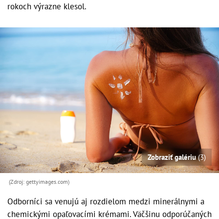
rokoch výrazne klesol.
Zobraziť galériu
(3)
(Zdroj: gettyimages.com)
Odborníci sa venujú aj rozdielom medzi minerálnymi a
chemickými opaľovacími krémami. Väčšinu odporúčaných