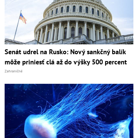
Senát udrel na Rusko: Nový sankčný balík
môže priniesť clá až do výšky 500 percent
Zahraničné