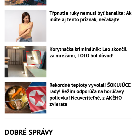
Tŕpnutie ruky nemusí byť banalita: Ak
máte aj tento príznak, nečakajte
Korytnačka kriminálnik: Leo skončil
za mrežami, TOTO bol dôvod!
Rekordné teploty vyvolali ŠOKUJÚCE
rady! Režim odporúča na horúčavy
polievku! Neuveriteľné, z AKÉHO
zvierata
DOBRÉ SPRÁVY