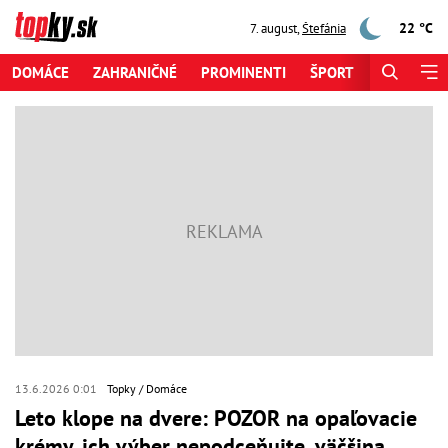
22 °C
7. august
,
Štefánia
DOMÁCE
ZAHRANIČNÉ
PROMINENTI
ŠPORT
ZAUJÍMAV
13.6.2026 0:01
Topky
Domáce
Leto klope na dvere: POZOR na opaľovacie
krémy, ich výber nepodceňujte, väčšina