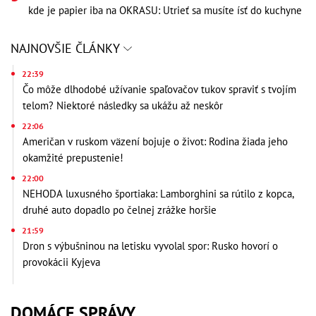
kde je papier iba na OKRASU: Utrieť sa musíte ísť do kuchyne
NAJNOVŠIE ČLÁNKY
22:39
Čo môže dlhodobé užívanie spaľovačov tukov spraviť s tvojím
telom? Niektoré následky sa ukážu až neskôr
22:06
Američan v ruskom väzení bojuje o život: Rodina žiada jeho
okamžité prepustenie!
22:00
NEHODA luxusného športiaka: Lamborghini sa rútilo z kopca,
druhé auto dopadlo po čelnej zrážke horšie
21:59
Dron s výbušninou na letisku vyvolal spor: Rusko hovorí o
provokácii Kyjeva
DOMÁCE SPRÁVY