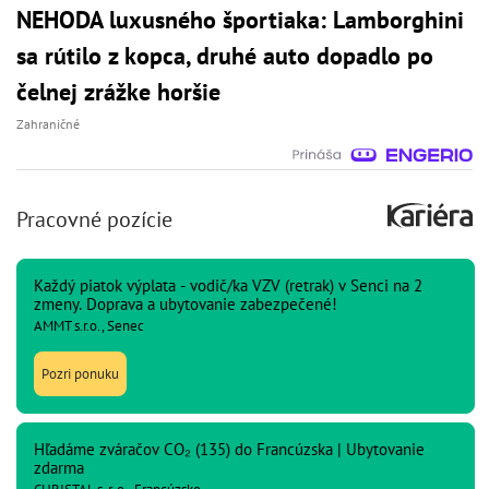
NEHODA luxusného športiaka: Lamborghini
sa rútilo z kopca, druhé auto dopadlo po
čelnej zrážke horšie
Zahraničné
Pracovné pozície
Každý piatok výplata - vodič/ka VZV (retrak) v Senci na 2
zmeny. Doprava a ubytovanie zabezpečené!
AMMT s.r.o., Senec
Pozri ponuku
Hľadáme zváračov CO₂ (135) do Francúzska | Ubytovanie
zdarma