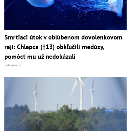
Smrtiaci útok v obľúbenom dovolenkovom
raji: Chlapca (†13) obkľúčili medúzy,
pomôcť mu už nedokázali
Zahraničné