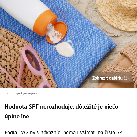
Zobraziť galériu
(3)
(Zdroj: gettyimages.com)
Hodnota SPF nerozhoduje, dôležité je niečo
úplne iné
Podľa EWG by si zákazníci nemali všímať iba číslo SPF.