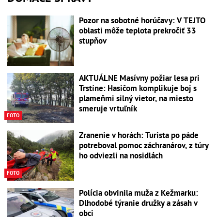
Pozor na sobotné horúčavy: V TEJTO
oblasti môže teplota prekročiť 33
stupňov
AKTUÁLNE Masívny požiar lesa pri
Trstíne: Hasičom komplikuje boj s
plameňmi silný vietor, na miesto
smeruje vrtuľník
FOTO
Zranenie v horách: Turista po páde
potreboval pomoc záchranárov, z túry
ho odviezli na nosidlách
FOTO
Polícia obvinila muža z Kežmarku:
Dlhodobé týranie družky a zásah v
obci