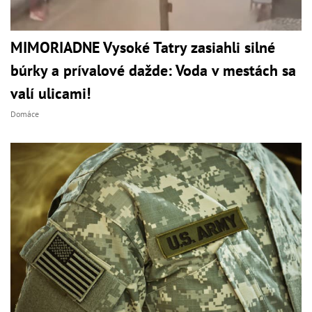
MIMORIADNE Vysoké Tatry zasiahli silné
búrky a prívalové dažde: Voda v mestách sa
valí ulicami!
Domáce