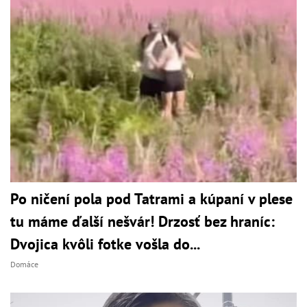
Po ničení pola pod Tatrami a kúpaní v plese
tu máme ďalší nešvár! Drzosť bez hraníc:
Dvojica kvôli fotke vošla do...
Domáce