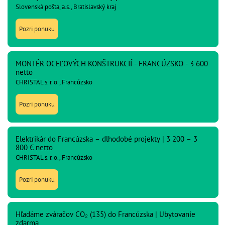
Slovenská pošta, a.s., Bratislavský kraj
Pozri ponuku
MONTÉR OCEĽOVÝCH KONŠTRUKCIÍ - FRANCÚZSKO - 3 600
netto
CHRISTAL s. r. o., Francúzsko
Pozri ponuku
Elektrikár do Francúzska – dlhodobé projekty | 3 200 – 3
800 € netto
CHRISTAL s. r. o., Francúzsko
Pozri ponuku
Hľadáme zváračov CO₂ (135) do Francúzska | Ubytovanie
zdarma