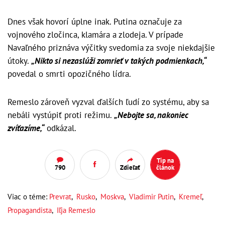
Dnes však hovorí úplne inak. Putina označuje za
vojnového zločinca, klamára a zlodeja. V prípade
Navaľného priznáva výčitky svedomia za svoje niekdajšie
útoky.
„Nikto si nezaslúži zomrieť v takých podmienkach,“
povedal o smrti opozičného lídra.
Remeslo zároveň vyzval ďalších ľudí zo systému, aby sa
nebáli vystúpiť proti režimu.
„Nebojte sa, nakoniec
zvíťazíme,“
odkázal.
Tip na
790
Zdieľať
článok
Viac o téme:
Prevrat
,
Rusko
,
Moskva
,
Vladimir Putin
,
Kremeľ
,
Propagandista
,
Iľja Remeslo