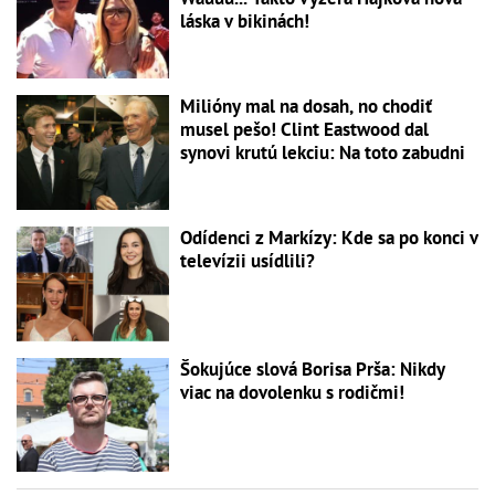
láska v bikinách!
Milióny mal na dosah, no chodiť
musel pešo! Clint Eastwood dal
synovi krutú lekciu: Na toto zabudni
Odídenci z Markízy: Kde sa po konci v
televízii usídlili?
Šokujúce slová Borisa Prša: Nikdy
viac na dovolenku s rodičmi!