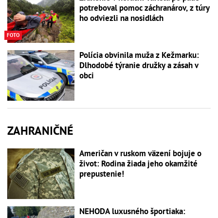
potreboval pomoc záchranárov, z túry
ho odviezli na nosidlách
FOTO
Polícia obvinila muža z Kežmarku:
Dlhodobé týranie družky a zásah v
obci
ZAHRANIČNÉ
Američan v ruskom väzení bojuje o
život: Rodina žiada jeho okamžité
prepustenie!
NEHODA luxusného športiaka: