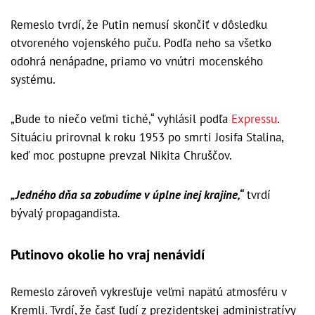
Remeslo tvrdí, že Putin nemusí skončiť v dôsledku
otvoreného vojenského puču. Podľa neho sa všetko
odohrá nenápadne, priamo vo vnútri mocenského
systému.
„Bude to niečo veľmi tiché,“ vyhlásil podľa
Expressu
.
Situáciu prirovnal k roku 1953 po smrti Josifa Stalina,
keď moc postupne prevzal Nikita Chruščov.
„Jedného dňa sa zobudíme v úplne inej krajine,“
tvrdí
bývalý propagandista.
Putinovo okolie ho vraj nenávidí
Remeslo zároveň vykresľuje veľmi napätú atmosféru v
Kremli. Tvrdí, že časť ľudí z prezidentskej administratívy