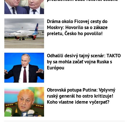
Dráma okolo Ficovej cesty do
Moskvy: Hovorilo sa o zákaze
preletu, Česko ho povolilo!
Odhalili desivý tajný scenár: TAKTO
by sa mohla začať vojna Ruska s
Európou
Obrovská potupa Putina: Vplyvný
ruský generál ho ostro kritizuje!
Koho vlastne ideme vyčerpať?