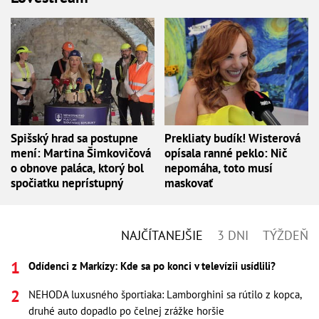
Spišský hrad sa postupne
Prekliaty budík! Wisterová
mení: Martina Šimkovičová
opísala ranné peklo: Nič
o obnove paláca, ktorý bol
nepomáha, toto musí
spočiatku neprístupný
maskovať
NAJČÍTANEJŠIE
3 DNI
TÝŽDEŇ
Odídenci z Markízy: Kde sa po konci v televízii usídlili?
NEHODA luxusného športiaka: Lamborghini sa rútilo z kopca,
druhé auto dopadlo po čelnej zrážke horšie