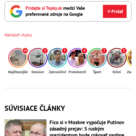
Pridajte si Topky.sk
medzi Vaše
Pridať
preferované zdroje na Google
Nahlásiť chybu
16
3
5
4
7
5
Najčítanejšie
Domáce
Zahraničné
Prominenti
Šport
Krimi
Zaují
SÚVISIACE ČLÁNKY
Fico si v Moskve vypočuje Putinov
zásadný prejav: S ruským
prezidentom bude rokovať osobne