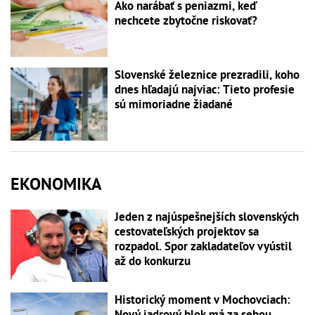
Ako narábať s peniazmi, keď
nechcete zbytočne riskovať?
Slovenské železnice prezradili, koho
dnes hľadajú najviac: Tieto profesie
sú mimoriadne žiadané
EKONOMIKA
Jeden z najúspešnejších slovenských
cestovateľských projektov sa
rozpadol. Spor zakladateľov vyústil
až do konkurzu
Historický moment v Mochovciach:
Nový jadrový blok má za sebou