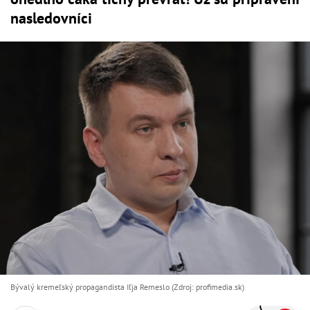
nasledovníci
Bývalý kremeľský propagandista Iľja Remeslo (Zdroj: profimedia.sk)