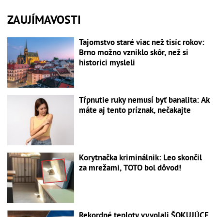
ZAUJÍMAVOSTI
Tajomstvo staré viac než tisíc rokov:
Brno možno vzniklo skôr, než si
historici mysleli
Tŕpnutie ruky nemusí byť banalita: Ak
máte aj tento príznak, nečakajte
Korytnačka kriminálnik: Leo skončil
za mrežami, TOTO bol dôvod!
Rekordné teploty vyvolali ŠOKUJÚCE