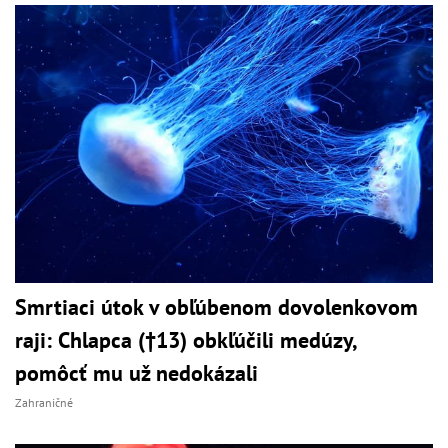
Smrtiaci útok v obľúbenom dovolenkovom
raji: Chlapca (†13) obkľúčili medúzy,
pomôcť mu už nedokázali
Zahraničné