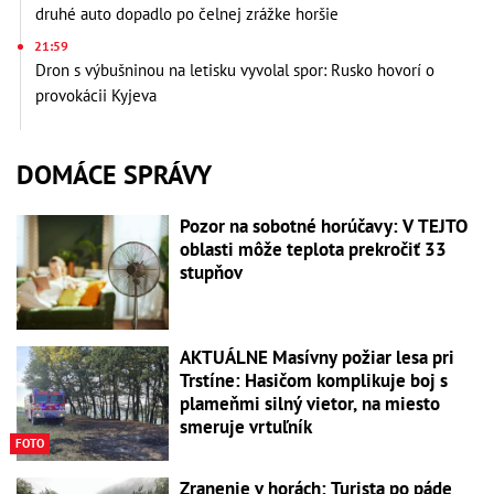
druhé auto dopadlo po čelnej zrážke horšie
21:59
Dron s výbušninou na letisku vyvolal spor: Rusko hovorí o
provokácii Kyjeva
DOMÁCE SPRÁVY
Pozor na sobotné horúčavy: V TEJTO
oblasti môže teplota prekročiť 33
stupňov
AKTUÁLNE Masívny požiar lesa pri
Trstíne: Hasičom komplikuje boj s
plameňmi silný vietor, na miesto
smeruje vrtuľník
FOTO
Zranenie v horách: Turista po páde