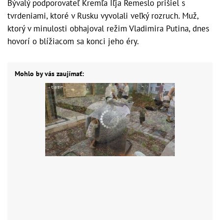
Bývalý podporovateľ Kremľa Iľja Remeslo prišiel s
tvrdeniami, ktoré v Rusku vyvolali veľký rozruch. Muž,
ktorý v minulosti obhajoval režim Vladimira Putina, dnes
hovorí o blížiacom sa konci jeho éry.
Mohlo by vás zaujímať: