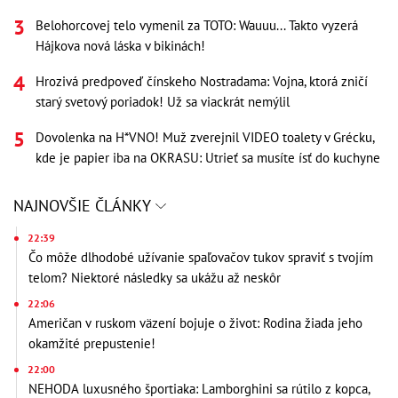
Belohorcovej telo vymenil za TOTO: Wauuu... Takto vyzerá
Hájkova nová láska v bikinách!
Hrozivá predpoveď čínskeho Nostradama: Vojna, ktorá zničí
starý svetový poriadok! Už sa viackrát nemýlil
Dovolenka na H*VNO! Muž zverejnil VIDEO toalety v Grécku,
kde je papier iba na OKRASU: Utrieť sa musíte ísť do kuchyne
NAJNOVŠIE ČLÁNKY
22:39
Čo môže dlhodobé užívanie spaľovačov tukov spraviť s tvojím
telom? Niektoré následky sa ukážu až neskôr
22:06
Američan v ruskom väzení bojuje o život: Rodina žiada jeho
okamžité prepustenie!
22:00
NEHODA luxusného športiaka: Lamborghini sa rútilo z kopca,