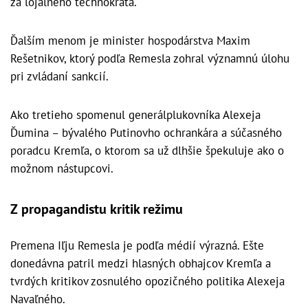
za lojálneho technokrata.
Ďalším menom je minister hospodárstva Maxim
Rešetnikov, ktorý podľa Remesla zohral významnú úlohu
pri zvládaní sankcií.
Ako tretieho spomenul generálplukovníka Alexeja
Ďumina – bývalého Putinovho ochrankára a súčasného
poradcu Kremľa, o ktorom sa už dlhšie špekuluje ako o
možnom nástupcovi.
Z propagandistu kritik režimu
Premena Iľju Remesla je podľa médií výrazná. Ešte
donedávna patril medzi hlasných obhajcov Kremľa a
tvrdých kritikov zosnulého opozičného politika Alexeja
Navaľného.