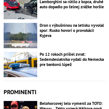
Lamborghini sa rútilo z kopca, druhé
auto dopadlo po čelnej zrážke horšie
Dron s výbušninou na letisku vyvolal
spor: Rusko hovorí o provokácii
Kyjeva
Po 12 rokoch prišiel zvrat:
Sedemdesiatnika vydali do Nemecka
pre bankovú lúpež
PROMINENTI
Belohorcovej telo vymenil za TOTO:
Wauuu... Takto vyzerá Hájkova nová