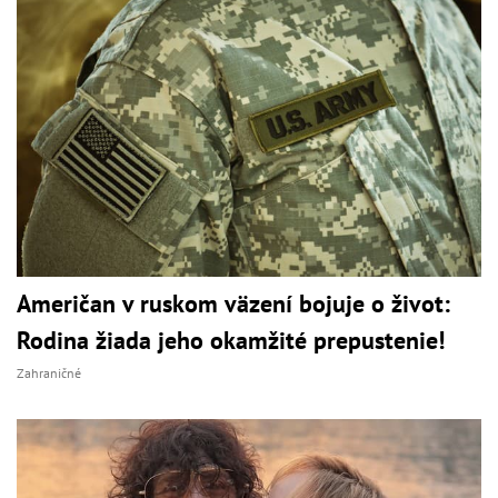
Američan v ruskom väzení bojuje o život:
Rodina žiada jeho okamžité prepustenie!
Zahraničné