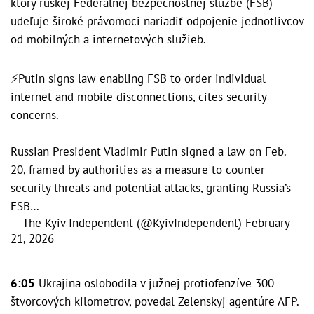
ktorý ruskej Federálnej bezpečnostnej službe (FSB)
udeľuje široké právomoci nariadiť odpojenie jednotlivcov
od mobilných a internetových služieb.
⚡️Putin signs law enabling FSB to order individual
internet and mobile disconnections, cites security
concerns.
Russian President Vladimir Putin signed a law on Feb.
20, framed by authorities as a measure to counter
security threats and potential attacks, granting Russia’s
FSB…
— The Kyiv Independent (@KyivIndependent)
February
21, 2026
6:05
Ukrajina oslobodila v južnej protiofenzíve 300
štvorcových kilometrov, povedal Zelenskyj agentúre AFP.