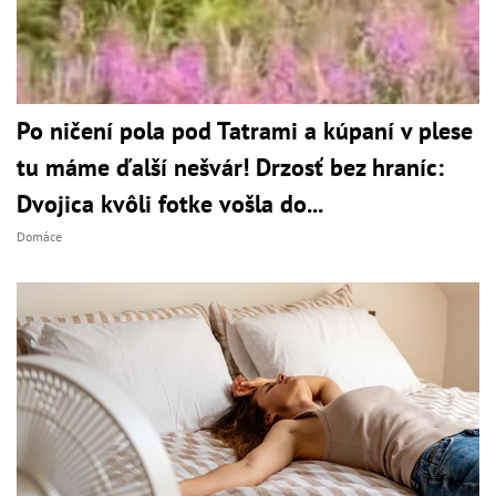
Po ničení pola pod Tatrami a kúpaní v plese
tu máme ďalší nešvár! Drzosť bez hraníc:
Dvojica kvôli fotke vošla do...
Domáce