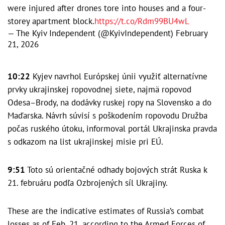
were injured after drones tore into houses and a four-
storey apartment block.
https://t.co/Rdm99BU4wL
— The Kyiv Independent (@KyivIndependent)
February
21, 2026
10:22
Kyjev navrhol Európskej únii využiť alternatívne
prvky ukrajinskej ropovodnej siete, najmä ropovod
Odesa–Brody, na dodávky ruskej ropy na Slovensko a do
Maďarska. Návrh súvisí s poškodením ropovodu Družba
počas ruského útoku, informoval portál Ukrajinska pravda
s odkazom na list ukrajinskej misie pri EÚ.
9:51
Toto sú orientačné odhady bojových strát Ruska k
21. februáru podľa Ozbrojených síl Ukrajiny.
These are the indicative estimates of Russia’s combat
losses as of Feb. 21, according to the Armed Forces of