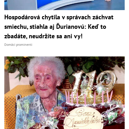
Hospodárová chytila v správach záchvat
smiechu, stiahla aj Ďurianovú: Keď to
zbadáte, neudržíte sa ani vy!
Domáci prominenti