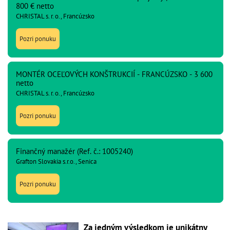
800 € netto
CHRISTAL s. r. o., Francúzsko
Pozri ponuku
MONTÉR OCEĽOVÝCH KONŠTRUKCIÍ - FRANCÚZSKO - 3 600
netto
CHRISTAL s. r. o., Francúzsko
Pozri ponuku
Finančný manažér (Ref. č.: 1005240)
Grafton Slovakia s.r.o., Senica
Pozri ponuku
Za jedným výsledkom je unikátny