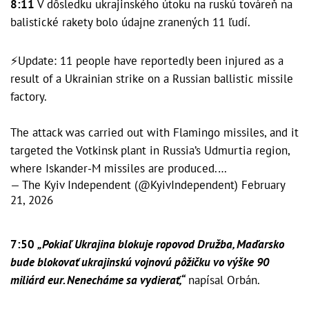
8:11
V dôsledku ukrajinského útoku na ruskú továreň na
balistické rakety bolo údajne zranených 11 ľudí.
⚡️Update: 11 people have reportedly been injured as a
result of a Ukrainian strike on a Russian ballistic missile
factory.
The attack was carried out with Flamingo missiles, and it
targeted the Votkinsk plant in Russia’s Udmurtia region,
where Iskander-M missiles are produced.…
— The Kyiv Independent (@KyivIndependent)
February
21, 2026
7:50
„Pokiaľ Ukrajina blokuje ropovod Družba, Maďarsko
bude blokovať ukrajinskú vojnovú pôžičku vo výške 90
miliárd eur. Nenecháme sa vydierať,“
napísal Orbán.