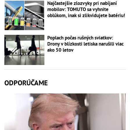
Najčastejšie zlozvyky pri nabíjaní
mobilov: TOMUTO sa vyhnite
oblúkom, inak si zlikvidujete batériu!
Poplach počas rušných sviatkov:
Drony v blízkosti letiska narušili viac
ako 50 letov
ODPORÚČAME