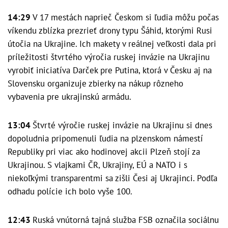
14:29
V 17 mestách naprieč Českom si ľudia môžu počas
víkendu zblízka prezrieť drony typu Šáhid, ktorými Rusi
útočia na Ukrajine. Ich makety v reálnej veľkosti dala pri
príležitosti štvrtého výročia ruskej invázie na Ukrajinu
vyrobiť iniciatíva Darček pre Putina, ktorá v Česku aj na
Slovensku organizuje zbierky na nákup rôzneho
vybavenia pre ukrajinskú armádu.
13:04
Štvrté výročie ruskej invázie na Ukrajinu si dnes
dopoludnia pripomenuli ľudia na plzenskom námestí
Republiky pri viac ako hodinovej akcii Plzeň stojí za
Ukrajinou. S vlajkami ČR, Ukrajiny, EÚ a NATO i s
niekoľkými transparentmi sa zišli Česi aj Ukrajinci. Podľa
odhadu polície ich bolo vyše 100.
12:43
Ruská vnútorná tajná služba FSB označila sociálnu