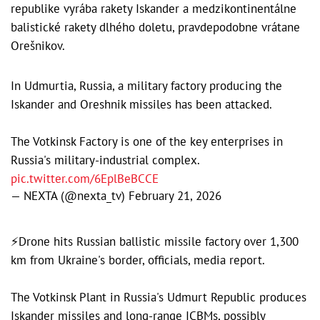
republike vyrába rakety Iskander a medzikontinentálne
balistické rakety dlhého doletu, pravdepodobne vrátane
Orešnikov.
In Udmurtia, Russia, a military factory producing the
Iskander and Oreshnik missiles has been attacked.
The Votkinsk Factory is one of the key enterprises in
Russia's military-industrial complex.
pic.twitter.com/6EplBeBCCE
— NEXTA (@nexta_tv)
February 21, 2026
⚡️Drone hits Russian ballistic missile factory over 1,300
km from Ukraine's border, officials, media report.
The Votkinsk Plant in Russia's Udmurt Republic produces
Iskander missiles and long-range ICBMs, possibly