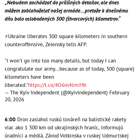
„Nebudem zachádzať do prílišných detailov, ale dnes
môžem zablahoželať našej armáde... pretože k dnešnému
dňu bolo oslobodených 300 (štvorcových) kilometrov.“
⚡️Ukraine liberates 300 square kilometers in southern
counteroffensive, Zelensky tells AFP.
"I won't go into too many details, but today I can
congratulate our army...because as of today, 300 (square)
kilometers have been
liberated."
https://t.co/4O6m4lmrMb
— The Kyiv Independent (@KyivIndependent)
February
20, 2026
6:00
Dron zasiahol ruskú továreň na balistické rakety
viac ako 1 300 km od ukrajinských hraníc, informujú
úradníci a médiá. Závod Votkinska v ruskej Udmurtskej