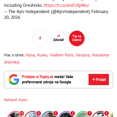
including Oreshniks.
https://t.co/ateEUfpWuz
— The Kyiv Independent (@KyivIndependent)
February
20, 2026
Tip na
Zdieľať
článok
Viac o téme:
Vojna
,
Rusko
,
Vladimir Putin
,
Ukrajina
,
Volodymyr
Zelenskyj
Pridajte si Topky.sk
medzi Vaše
Pridať
preferované zdroje na Google
Nahlásiť chybu
16
3
5
2
7
2