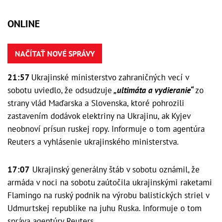
ONLINE
NAČÍTAŤ NOVÉ SPRÁVY
21:57
Ukrajinské ministerstvo zahraničných vecí v
sobotu uviedlo, že odsudzuje
„ultimáta a vydieranie“
zo
strany vlád Maďarska a Slovenska, ktoré pohrozili
zastavením dodávok elektriny na Ukrajinu, ak Kyjev
neobnoví prísun ruskej ropy. Informuje o tom agentúra
Reuters a vyhlásenie ukrajinského ministerstva.
17:07
Ukrajinský generálny štáb v sobotu oznámil, že
armáda v noci na sobotu zaútočila ukrajinskými raketami
Flamingo na ruský podnik na výrobu balistických striel v
Udmurtskej republike na juhu Ruska. Informuje o tom
správa agentúry Reuters.