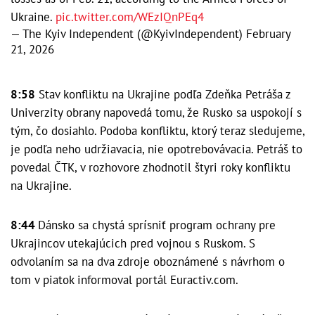
Ukraine.
pic.twitter.com/WEzIQnPEq4
— The Kyiv Independent (@KyivIndependent)
February
21, 2026
8:58
Stav konfliktu na Ukrajine podľa Zdeňka Petráša z
Univerzity obrany napovedá tomu, že Rusko sa uspokojí s
tým, čo dosiahlo. Podoba konfliktu, ktorý teraz sledujeme,
je podľa neho udržiavacia, nie opotrebovávacia. Petráš to
povedal ČTK, v rozhovore zhodnotil štyri roky konfliktu
na Ukrajine.
8:44
Dánsko sa chystá sprísniť program ochrany pre
Ukrajincov utekajúcich pred vojnou s Ruskom. S
odvolaním sa na dva zdroje oboznámené s návrhom o
tom v piatok informoval portál Euractiv.com.