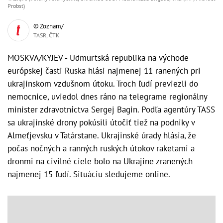
Probst)
© Zoznam/
TASR, ČTK
MOSKVA/KYJEV - Udmurtská republika na východe
európskej časti Ruska hlási najmenej 11 ranených pri
ukrajinskom vzdušnom útoku. Troch ľudí previezli do
nemocnice, uviedol dnes ráno na telegrame regionálny
minister zdravotníctva Sergej Bagin. Podľa agentúry TASS
sa ukrajinské drony pokúsili útočiť tiež na podniky v
Almeťjevsku v Tatárstane. Ukrajinské úrady hlásia, že
počas nočných a ranných ruských útokov raketami a
dronmi na civilné ciele bolo na Ukrajine zranených
najmenej 15 ľudí. Situáciu sledujeme online.