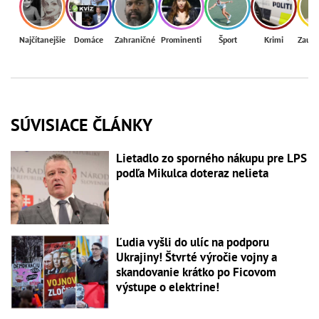
Najčítanejšie
Domáce
Zahraničné
Prominenti
Šport
Krimi
Zaují
SÚVISIACE ČLÁNKY
Lietadlo zo sporného nákupu pre LPS
podľa Mikulca doteraz nelieta
Ľudia vyšli do ulíc na podporu
Ukrajiny! Štvrté výročie vojny a
skandovanie krátko po Ficovom
výstupe o elektrine!