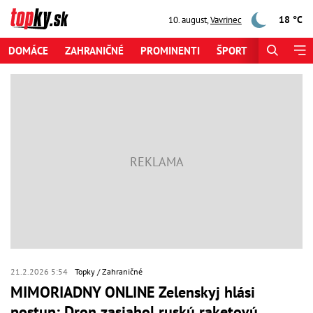
18 °C
10. august
,
Vavrinec
DOMÁCE
ZAHRANIČNÉ
PROMINENTI
ŠPORT
ZAUJÍMAV
21.2.2026 5:54
Topky
Zahraničné
MIMORIADNY ONLINE Zelenskyj hlási
postup: Dron zasiahol ruskú raketovú