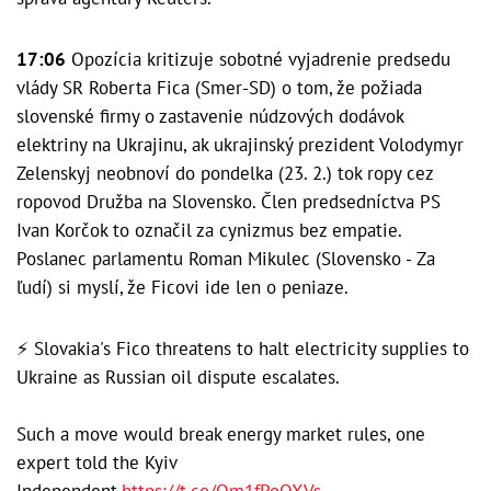
17:06
Opozícia kritizuje sobotné vyjadrenie predsedu
vlády SR Roberta Fica (Smer-SD) o tom, že požiada
slovenské firmy o zastavenie núdzových dodávok
elektriny na Ukrajinu, ak ukrajinský prezident Volodymyr
Zelenskyj neobnoví do pondelka (23. 2.) tok ropy cez
ropovod Družba na Slovensko. Člen predsedníctva PS
Ivan Korčok to označil za cynizmus bez empatie.
Poslanec parlamentu Roman Mikulec (Slovensko - Za
ľudí) si myslí, že Ficovi ide len o peniaze.
⚡️ Slovakia's Fico threatens to halt electricity supplies to
Ukraine as Russian oil dispute escalates.
Such a move would break energy market rules, one
expert told the Kyiv
Independent.
https://t.co/Om1fPoOXVs