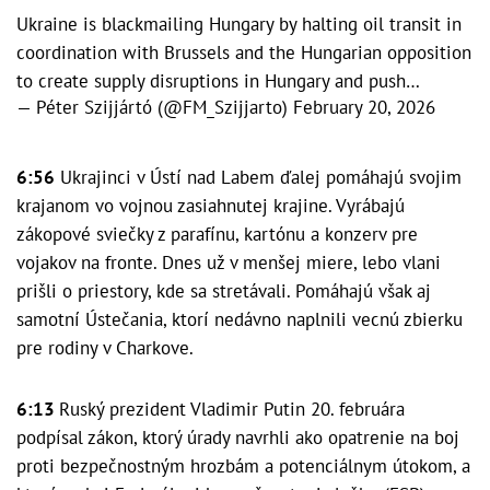
Ukraine is blackmailing Hungary by halting oil transit in
coordination with Brussels and the Hungarian opposition
to create supply disruptions in Hungary and push…
— Péter Szijjártó (@FM_Szijjarto)
February 20, 2026
6:56
Ukrajinci v Ústí nad Labem ďalej pomáhajú svojim
krajanom vo vojnou zasiahnutej krajine. Vyrábajú
zákopové sviečky z parafínu, kartónu a konzerv pre
vojakov na fronte. Dnes už v menšej miere, lebo vlani
prišli o priestory, kde sa stretávali. Pomáhajú však aj
samotní Ústečania, ktorí nedávno naplnili vecnú zbierku
pre rodiny v Charkove.
6:13
Ruský prezident Vladimir Putin 20. februára
podpísal zákon, ktorý úrady navrhli ako opatrenie na boj
proti bezpečnostným hrozbám a potenciálnym útokom, a