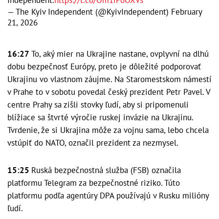
— The Kyiv Independent (@KyivIndependent)
February
21, 2026
16:27
To, aký mier na Ukrajine nastane, ovplyvní na dlhú
dobu bezpečnosť Európy, preto je dôležité podporovať
Ukrajinu vo vlastnom záujme. Na Staromestskom námestí
v Prahe to v sobotu povedal český prezident Petr Pavel. V
centre Prahy sa zišli stovky ľudí, aby si pripomenuli
blížiace sa štvrté výročie ruskej invázie na Ukrajinu.
Tvrdenie, že si Ukrajina môže za vojnu sama, lebo chcela
vstúpiť do NATO, označil prezident za nezmysel.
15:25
Ruská bezpečnostná služba (FSB) označila
platformu Telegram za bezpečnostné riziko. Túto
platformu podľa agentúry DPA používajú v Rusku milióny
ľudí.