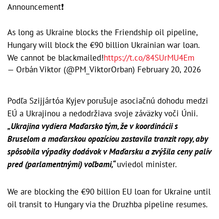
Announcement❗️
As long as Ukraine blocks the Friendship oil pipeline,
Hungary will block the €90 billion Ukrainian war loan.
We cannot be blackmailed!
https://t.co/84SUrMU4Em
— Orbán Viktor (@PM_ViktorOrban)
February 20, 2026
Podľa Szijjártóa Kyjev porušuje asociačnú dohodu medzi
EÚ a Ukrajinou a nedodržiava svoje záväzky voči Únii.
„Ukrajina vydiera Maďarsko tým, že v koordinácii s
Bruselom a maďarskou opozíciou zastavila tranzit ropy, aby
spôsobila výpadky dodávok v Maďarsku a zvýšila ceny palív
pred (parlamentnými) voľbami,“
uviedol minister.
We are blocking the €90 billion EU loan for Ukraine until
oil transit to Hungary via the Druzhba pipeline resumes.