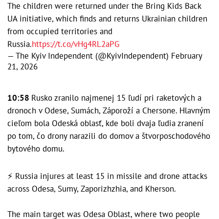
The children were returned under the Bring Kids Back
UA initiative, which finds and returns Ukrainian children
from occupied territories and
Russia.
https://t.co/vHg4RL2aPG
— The Kyiv Independent (@KyivIndependent)
February
21, 2026
10:58
Rusko zranilo najmenej 15 ľudí pri raketových a
dronoch v Odese, Sumách, Záporoží a Chersone. Hlavným
cieľom bola Odeská oblasť, kde boli dvaja ľudia zranení
po tom, čo drony narazili do domov a štvorposchodového
bytového domu.
⚡️ Russia injures at least 15 in missile and drone attacks
across Odesa, Sumy, Zaporizhzhia, and Kherson.
The main target was Odesa Oblast, where two people