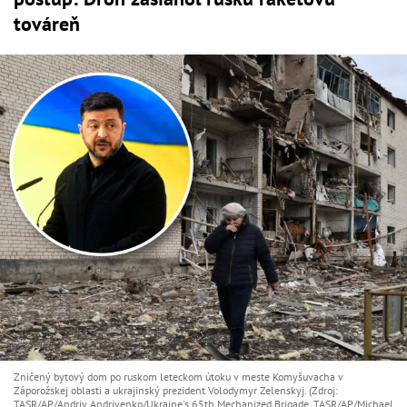
továreň
Zničený bytový dom po ruskom leteckom útoku v meste Komyšuvacha v
Záporožskej oblasti a ukrajinský prezident Volodymyr Zelenskyj. (Zdroj:
TASR/AP/Andriy Andriyenko/Ukraine's 65th Mechanized Brigade, TASR/AP/Michael