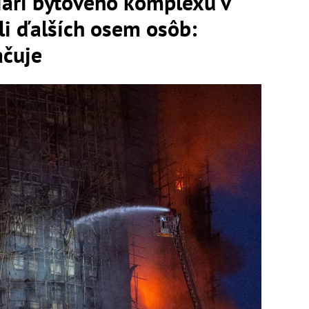
iari bytového komplexu v
i ďalších osem osôb:
ačuje