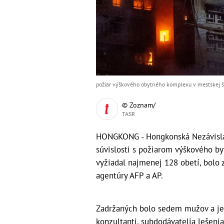
požiar výškového obytného komplexu v mestskej št
© Zoznam/
TASR
HONGKONG - Hongkonská Nezávislá p
súvislosti s požiarom výškového by
vyžiadal najmenej 128 obetí, bolo 
agentúry AFP a AP.
Zadržaných bolo sedem mužov a je
konzultanti, subdodávatelia lešeni