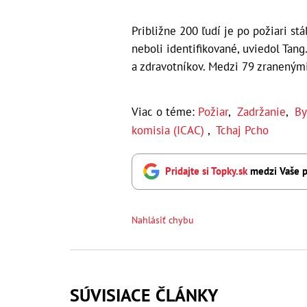
Približne 200 ľudí je po požiari stá
neboli identifikované, uviedol Tan
a zdravotníkov. Medzi 79 zranenými 
Viac o téme:
Požiar
,
Zadržanie
,
By
komisia (ICAC)
,
Tchaj Pcho
Pridajte si Topky.sk
medzi Vaše p
Nahlásiť chybu
SÚVISIACE ČLÁNKY