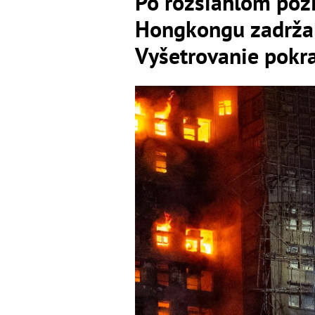
Po rozsiahlom pož
Hongkongu zadržal
Vyšetrovanie pokr