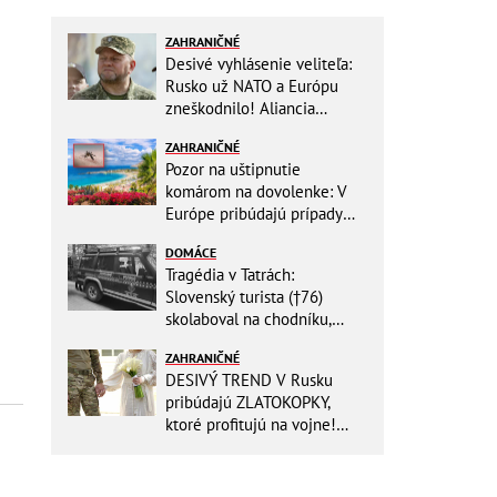
ZAHRANIČNÉ
Desivé vyhlásenie veliteľa:
Rusko už NATO a Európu
zneškodnilo! Aliancia
Moskve neublíži
ZAHRANIČNÉ
Pozor na uštipnutie
komárom na dovolenke: V
Európe pribúdajú prípady
nebezpečného ochorenia!
DOMÁCE
Tragédia v Tatrách:
Slovenský turista (†76)
skolaboval na chodníku,
oživiť sa ho už nepodarilo
ZAHRANIČNÉ
DESIVÝ TREND V Rusku
pribúdajú ZLATOKOPKY,
ktoré profitujú na vojne!
Vyberajú si TÝCHTO mužov