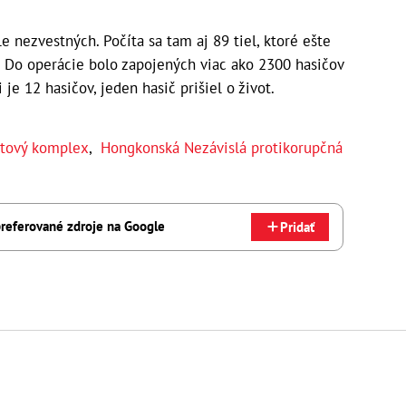
le nezvestných. Počíta sa tam aj 89 tiel, ktoré ešte
g. Do operácie bolo zapojených viac ako 2300 hasičov
je 12 hasičov, jeden hasič prišiel o život.
tový komplex
,
Hongkonská Nezávislá protikorupčná
referované zdroje na Google
Pridať