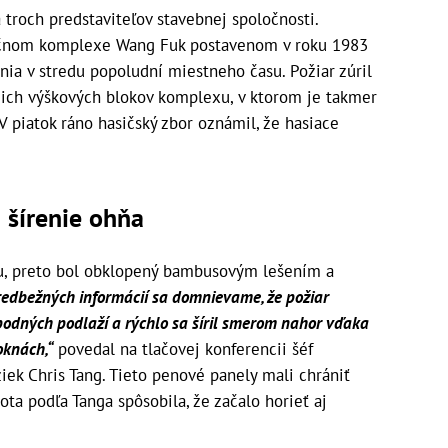
 troch predstaviteľov stavebnej spoločnosti.
enčnom komplexe Wang Fuk postavenom v roku 1983
ia v stredu popoludní miestneho času. Požiar zúril
mich výškových blokov komplexu, v ktorom je takmer
V piatok ráno hasičský zbor oznámil, že hasiace
 šírenie ohňa
u, preto bol obklopený bambusovým lešením a
edbežných informácií sa domnievame, že požiar
 spodných podlaží a rýchlo sa šíril smerom nahor vďaka
knách,“
povedal na tlačovej konferencii šéf
ek Chris Tang. Tieto penové panely mali chrániť
ta podľa Tanga spôsobila, že začalo horieť aj