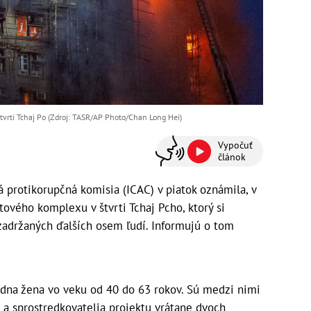
vrti Tchaj Po (Zdroj: TASR/AP Photo/Chan Long Hei)
Vypočuť
článok
rotikorupčná komisia (ICAC) v piatok oznámila, v
tového komplexu v štvrti Tchaj Pcho, ktorý si
zadržaných ďalších osem ľudí. Informujú o tom
dna žena vo veku od 40 do 63 rokov. Sú medzi nimi
a a sprostredkovatelia projektu vrátane dvoch