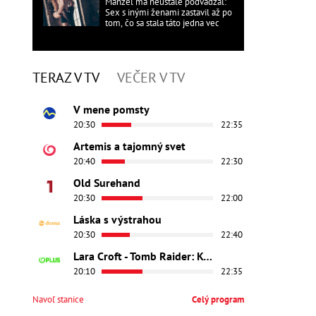
Manžel ma neustále podvádzal:
Sex s inými ženami zastavil až po
tom, čo sa stala táto jedna vec
TERAZ V TV
VEČER V TV
V mene pomsty
20:30
22:35
Artemis a tajomný svet
20:40
22:30
Old Surehand
20:30
22:00
Láska s výstrahou
20:30
22:40
Lara Croft - Tomb Raider: Kolíska života
20:10
22:35
Navoľ stanice
Celý program