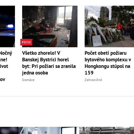
FOTO
 Nočný
Všetko zhorelo! V
Počet obetí požiaru
ene!
Banskej Bystrici horel
bytového komplexu v
ivot
byt: Pri požiari sa zranila
Hongkongu stúpol na
jedna osoba
159
tov
Domáce
Zahraničné