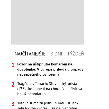
NAJČÍTANEJŠIE
3 DNI
TÝŽDEŇ
Pozor na uštipnutie komárom na
dovolenke: V Európe pribúdajú prípady
nebezpečného ochorenia!
Tragédia v Tatrách: Slovenský turista
(†76) skolaboval na chodníku, oživiť sa
ho už nepodarilo
Toto je suma za jednu bundu? Kúsok
šéfa Nvidie vydražili za neuveriteľné