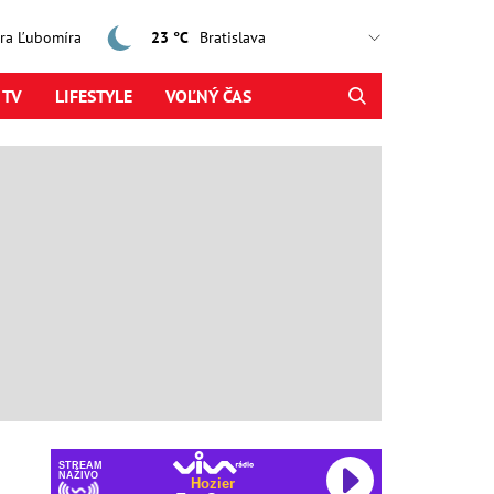
jtra Ľubomíra
23 °C
 TV
LIFESTYLE
VOĽNÝ ČAS
STREAM
NAŽIVO
Hozier