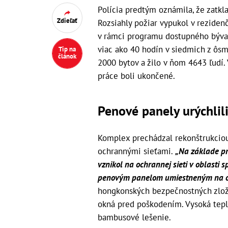
Polícia predtým oznámila, že zatkla
Zdieľať
Rozsiahly požiar vypukol v rezid
v rámci programu dostupného bývan
viac ako 40 hodín v siedmich z ôs
Tip na
článok
2000 bytov a žilo v ňom 4643 ľudí. 
práce boli ukončené.
Penové panely urýchlili
Komplex prechádzal rekonštrukcio
ochrannými sieťami.
„Na základe pr
vznikol na ochrannej sieti v oblasti
penovým panelom umiestneným na o
hongkonských bezpečnostných zloži
okná pred poškodením. Vysoká teplo
bambusové lešenie.