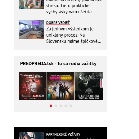
stresu: Tieto praktické
vychytávky vám ušetria
miesto v batohu!
DOBRE VEDIEŤ
Za jedným výsledkom je
unikátny proces: Na
Slovensku máme špičkové
pracovisko
PREDPREDAJ
.sk - Tu sa rodia zážitky
PARTNERSKÉ VZŤAHY