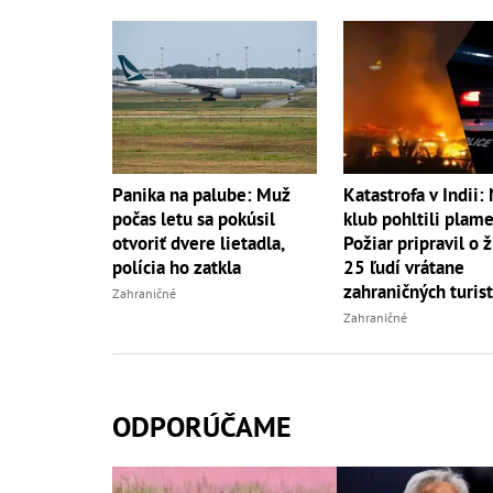
Panika na palube: Muž
Katastrofa v Indii:
počas letu sa pokúsil
klub pohltili plam
otvoriť dvere lietadla,
Požiar pripravil o ž
polícia ho zatkla
25 ľudí vrátane
zahraničných turis
Zahraničné
Zahraničné
ODPORÚČAME