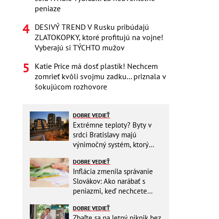
peniaze
DESIVÝ TREND V Rusku pribúdajú
ZLATOKOPKY, ktoré profitujú na vojne!
Vyberajú si TÝCHTO mužov
Katie Price má dosť plastík! Nechcem
zomrieť kvôli svojmu zadku... priznala v
šokujúcom rozhovore
DOBRE VEDIEŤ
Extrémne teploty? Byty v
srdci Bratislavy majú
výnimočný systém, ktorý
ešte aj šetrí náklady
DOBRE VEDIEŤ
Inflácia zmenila správanie
Slovákov: Ako narábať s
peniazmi, keď nechcete
zbytočne riskovať?
DOBRE VEDIEŤ
Zbaľte sa na letný piknik bez