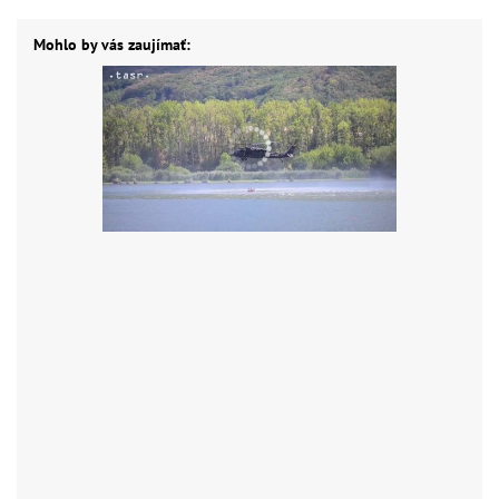
Mohlo by vás zaujímať: