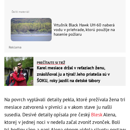
Vrtuľník Black Hawk UH-60 naberá
vodu v priehrade, ktorú použije na
hasenie požiaru
Reklama
PREČÍTAJTE SI TIEŽ
Karel mesiace držal v reťaziach ženu,
znásilňoval ju a týral! Jeho priatelia sú v
ŠOKU, roky jazdil na detské tábory
Na povrch vyplávali detaily pekla, ktoré prežívala žena tri
mesiace zatvorená v pivnici a v akom stave ju našli
susedia. Desivé detaily opísala pre český
Blesk
Alena,
ktorej v jednej noci v nedeľu začal zvoniť zvonček. Boli
tri hodiny ráno a pani Alena oknom videla siluetu postavy