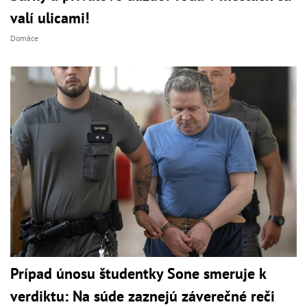
valí ulicami!
Domáce
Prípad únosu študentky Sone smeruje k
verdiktu: Na súde zaznejú záverečné reči