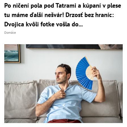
Po ničení pola pod Tatrami a kúpaní v plese
tu máme ďalší nešvár! Drzosť bez hraníc:
Dvojica kvôli fotke vošla do...
Domáce