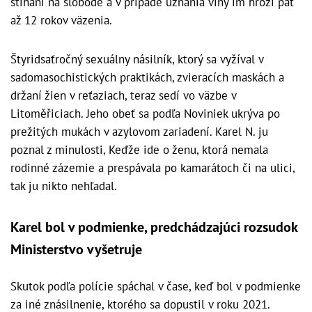
stíhaní na slobode a v prípade uznania viny im hrozí päť
až 12 rokov väzenia.
Štyridsaťročný sexuálny násilník, ktorý sa vyžíval v
sadomasochistických praktikách, zvieracích maskách a
držaní žien v reťaziach, teraz sedí vo väzbe v
Litoměřiciach. Jeho obeť sa podľa Noviniek ukrýva po
prežitých mukách v azylovom zariadení. Karel N. ju
poznal z minulosti, Keďže ide o ženu, ktorá nemala
rodinné zázemie a prespávala po kamarátoch či na ulici,
tak ju nikto nehľadal.
Karel bol v podmienke, predchádzajúci rozsudok
Ministerstvo vyšetruje
Skutok podľa polície spáchal v čase, keď bol v podmienke
za iné znásilnenie, ktorého sa dopustil v roku 2021.