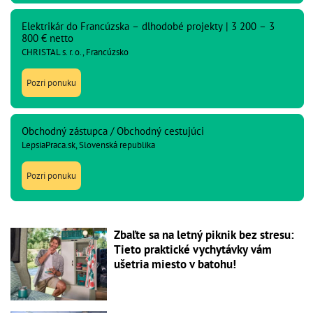
Elektrikár do Francúzska – dlhodobé projekty | 3 200 – 3
800 € netto
CHRISTAL s. r. o., Francúzsko
Pozri ponuku
Obchodný zástupca / Obchodný cestujúci
LepsiaPraca.sk, Slovenská republika
Pozri ponuku
Zbaľte sa na letný piknik bez stresu:
Tieto praktické vychytávky vám
ušetria miesto v batohu!