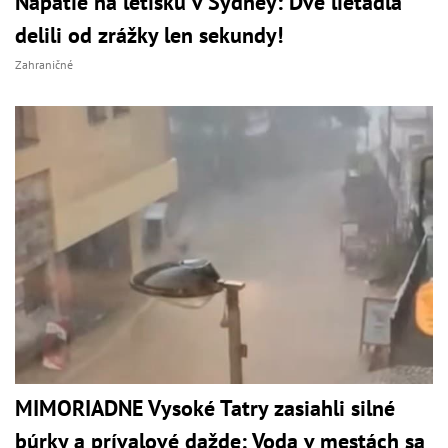
Napätie na letisku v Sydney: Dve lietadlá
delili od zrážky len sekundy!
Zahraničné
MIMORIADNE Vysoké Tatry zasiahli silné
búrky a prívalové dažde: Voda v mestách sa