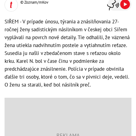
© Zoznam/mKov
SIŘEM - V prípade únosu, týrania a znásilňovania 27-
ročnej ženy sadistickým násilníkom v českej obci Siřem
vyplávali na povrch nové detaily. Tie odhalili, že väznená
žena utiekla nadvihnutím postele a vytiahnutím reťaze.
Susedia ju našli v zbedačenom stave s reťazou okolo
krku. Karel N. bol v čase činu v podmienke za
predchádzajúce znásilnenie. Polícia v prípade obvinila
ďalšie tri osoby, ktoré o tom, čo sa v pivnici deje, vedeli.
O ženu sa starali, keď bol násilník preč.