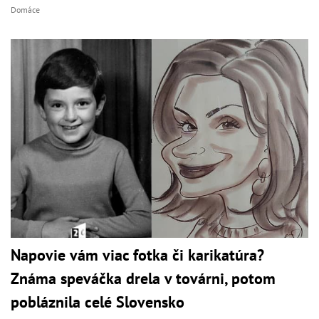
Domáce
Napovie vám viac fotka či karikatúra?
Známa speváčka drela v továrni, potom
pobláznila celé Slovensko