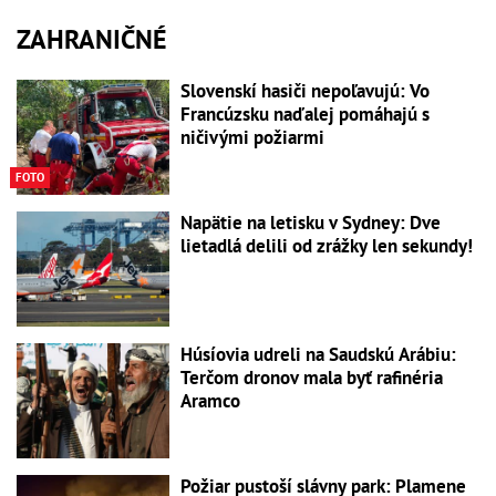
ZAHRANIČNÉ
Slovenskí hasiči nepoľavujú: Vo
Francúzsku naďalej pomáhajú s
ničivými požiarmi
FOTO
Napätie na letisku v Sydney: Dve
lietadlá delili od zrážky len sekundy!
Húsíovia udreli na Saudskú Arábiu:
Terčom dronov mala byť rafinéria
Aramco
Požiar pustoší slávny park: Plamene