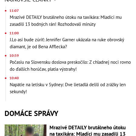
11:07
Mrazivé DETAILY brutálneho útoku na taxikára: Mladíci mu
zasadili 13 bodných rán! Rozhodovali minúty
11:00
J.Lo asi bude zúriť: Jennifer Garner ukázala na ruke obrovský
diamant, je od Bena Afflecka?
10:59
Počasiu na Slovensku doslova preskočilo: Z chladnej noci rovno
do ďalších horúčav, platia výstrahy!
10:40
Napätie na letisku v Sydney: Dve lietadlá delili od zrážky len
sekundy!
DOMÁCE SPRÁVY
Mrazivé DETAILY brutálneho útoku
na taxikára: Mladíci mu zasadili 13