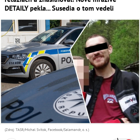
DETAILY pekla... Susedia o tom vedeli
(Zdroj: TASR/Michal Svítok, Facebook/Salamandr, o. s.)