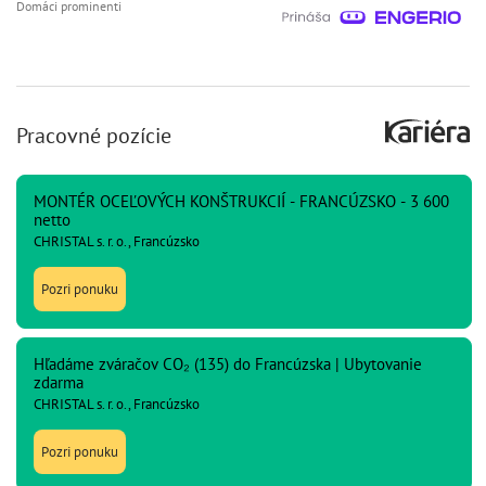
Domáci prominenti
Pracovné pozície
MONTÉR OCEĽOVÝCH KONŠTRUKCIÍ - FRANCÚZSKO - 3 600
netto
CHRISTAL s. r. o., Francúzsko
Pozri ponuku
Hľadáme zváračov CO₂ (135) do Francúzska | Ubytovanie
zdarma
CHRISTAL s. r. o., Francúzsko
Pozri ponuku