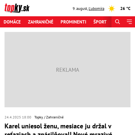
26 °C
9. august
,
Ľubomíra
DOMÁCE
ZAHRANIČNÉ
PROMINENTI
ŠPORT
ZAUJÍMAV
24.4.2025 18:00
Topky
Zahraničné
Karel uniesol ženu, mesiace ju držal v
reťaziach a znásilňoval! Nové mrazivé