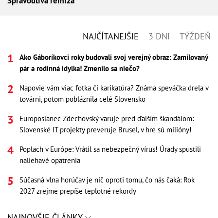
Spravodlivá remíza
NAJČÍTANEJŠIE
3 DNI
TÝŽDEŇ
Ako Gáboríkovci roky budovali svoj verejný obraz: Zamilovaný
pár a rodinná idylka! Zmenilo sa niečo?
Napovie vám viac fotka či karikatúra? Známa speváčka drela v
továrni, potom pobláznila celé Slovensko
Europoslanec Zdechovský varuje pred ďalším škandálom:
Slovenské IT projekty preveruje Brusel, v hre sú milióny!
Poplach v Európe: Vrátil sa nebezpečný vírus! Úrady spustili
naliehavé opatrenia
Súčasná vlna horúčav je nič oproti tomu, čo nás čaká: Rok
2027 zrejme prepíše teplotné rekordy
NAJNOVŠIE ČLÁNKY