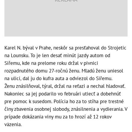
Karel N. býval v Prahe, neskôr sa presťahoval do Strojetic
na Lounsku. To je len desať minút jazdy autom od
Siřemu, kde na prelome roku držal v pivnici
rozpadnutého domu 27-ročnú ženu. Mladú ženu uniesol
na ulici, dal ju do kufra auta a odviezol do Siřemu.
Ženu znásilňoval, týral, držal na reťazi a nechal hladovať.
Nakoniec sa jej podarilo vo februári utiecť a dobehnúť
pre pomoc k susedom. Polícia ho za to stíha pre trestné
činy zbavenia osobnej slobody, znásilnenia a vydierania. V
prípade dokázania viny mu za to hrozí až 12 rokov
väzenia.