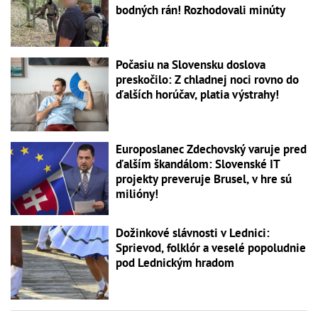
bodných rán! Rozhodovali minúty
Počasiu na Slovensku doslova
preskočilo: Z chladnej noci rovno do
ďalších horúčav, platia výstrahy!
Europoslanec Zdechovský varuje pred
ďalším škandálom: Slovenské IT
projekty preveruje Brusel, v hre sú
milióny!
Dožinkové slávnosti v Lednici:
Sprievod, folklór a veselé popoludnie
pod Lednickým hradom