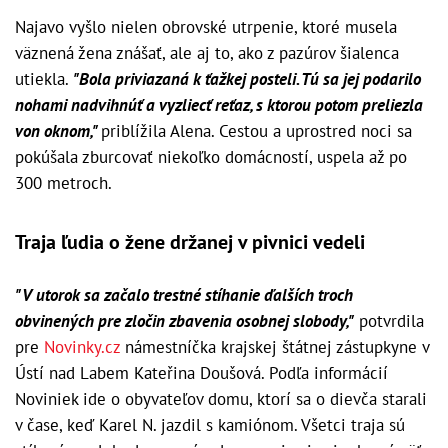
Najavo vyšlo nielen obrovské utrpenie, ktoré musela
väznená žena znášať, ale aj to, ako z pazúrov šialenca
utiekla.
"Bola priviazaná k ťažkej posteli. Tú sa jej podarilo
nohami nadvihnúť a vyzliecť reťaz, s ktorou potom preliezla
von oknom,"
priblížila Alena. Cestou a uprostred noci sa
pokúšala zburcovať niekoľko domácností, uspela až po
300 metroch.
Traja ľudia o žene držanej v pivnici vedeli
"V utorok sa začalo trestné stíhanie ďalších troch
obvinených pre zločin zbavenia osobnej slobody,"
potvrdila
pre
Novinky.cz
námestníčka krajskej štátnej zástupkyne v
Ústí nad Labem Kateřina Doušová. Podľa informácií
Noviniek ide o obyvateľov domu, ktorí sa o dievča starali
v čase, keď Karel N. jazdil s kamiónom. Všetci traja sú