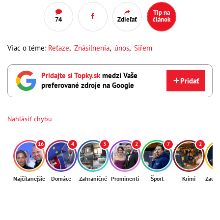
Tip na
74
Zdieľať
článok
Viac o téme:
Reťaze
,
Znásilnenia
,
únos
,
Siřem
Pridajte si Topky.sk
medzi Vaše
Pridať
preferované zdroje na Google
Nahlásiť chybu
16
4
3
2
7
2
Najčítanejšie
Domáce
Zahraničné
Prominenti
Šport
Krimi
Zaují