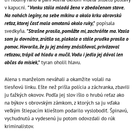
v kapucni.
"Vonku stála mladá žena v zbedačenom stave.
Na nohách legíny, na sebe mikinu a okolo krku obrovskú
reťaz, ktorej časť mala omotanú okolo ruky,"
popísala
svedkyňa.
"Strašne prosila, pomôžte mi, zachráňte ma. Vzala
som ju dovnútra, zrútila sa, plakala a stále prudko prosila o
pomoc. Hovorila, že ju jej známy znásilňoval, priväzoval
reťazou, trápil od hladu a mučil. Vodu i jedlo jej dával len
občas do misiek,"
tyran oholil hlavu.
Alena s manželom neváhali a okamžite volali na
tiesňovú linku. Ešte než prišla polícia a záchranka, zbavili
ju ťažkých okovov. Podľa jej slov išlo o hrubú reťaz ako
na býkov s obrovským zámkom, z ktorých sa ju vďaka
veľkým štiepacím klieštom podarilo vyslobodiť. Špinavú,
vychudnutú a vydesenú ju potom odovzdali do rúk
kriminalistov.