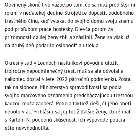
Obvinený skončil vo väzbe
.
po tom, čo sa muž pred štyrmi
rokmi v neďalekej dedine Strojetice dopustil podobného
trestného činu, keď vylákal do svojho domu svoju známu
pod prísľubom práce hostesky. Dievča potom za
prítomnosti ďalšej ženy zbil a znásilnil. Žene sa však už
na druhý deň podarilo oslobodiť a utiekla.
Okresný súd v Lounoch násilníkovi pôvodne uložil
trojročný nepodmienečný trest, muž sa ale odvolal a
nakoniec dostal v lete 2022 päťročnú podmienku. Zostal
tak na slobode. Ministerstvo spravodlivosti sa podľa
svojho marcového oznámenia predchádzajúcou trestnou
kauzou muža zaoberá. Polícia taktiež rieši, či jeho obetí
nebolo viac. Prihlásili sa jej totiž ďalšie ženy, ktoré mali
s Karlom N. podobnú skúsenosť. Ich výpovede polícia
ešte nevyhodnotila.