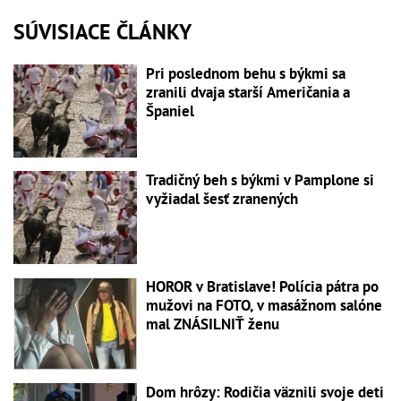
SÚVISIACE ČLÁNKY
Pri poslednom behu s býkmi sa
zranili dvaja starší Američania a
Španiel
Tradičný beh s býkmi v Pamplone si
vyžiadal šesť zranených
HOROR v Bratislave! Polícia pátra po
mužovi na FOTO, v masážnom salóne
mal ZNÁSILNIŤ ženu
Dom hrôzy: Rodičia väznili svoje deti