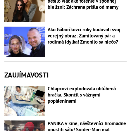
desilo viac ako fotenie v spodnej
bielizni: Záchrana prišla od mamy
Ako Gáboríkovci roky budovali svoj
verejný obraz: Zamilovaný pár a
rodinná idylka! Zmenilo sa niečo?
ZAUJÍMAVOSTI
Chlapcovi explodovala obľúbená
hračka. Skončil s vážnymi
popáleninami
PANIKA v kine, návštevníci hromadne
opustili sálu! Spider-Man mal