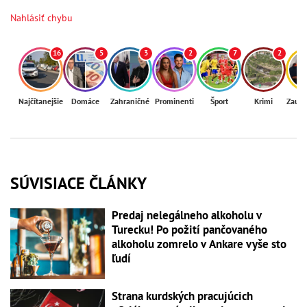
Nahlásiť chybu
16
5
3
2
7
2
Najčítanejšie
Domáce
Zahraničné
Prominenti
Šport
Krimi
Zaují
SÚVISIACE ČLÁNKY
Predaj nelegálneho alkoholu v
Turecku! Po požití pančovaného
alkoholu zomrelo v Ankare vyše sto
ľudí
Strana kurdských pracujúcich