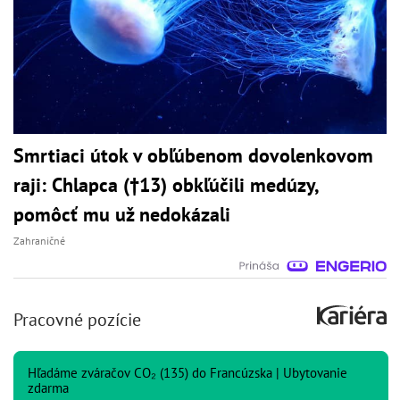
Smrtiaci útok v obľúbenom dovolenkovom
raji: Chlapca (†13) obkľúčili medúzy,
pomôcť mu už nedokázali
Zahraničné
Pracovné pozície
Hľadáme zváračov CO₂ (135) do Francúzska | Ubytovanie
zdarma