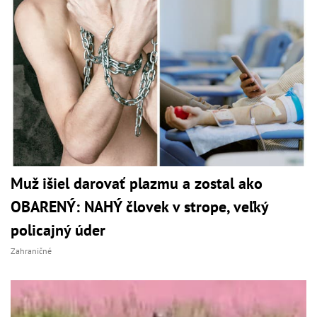
Muž išiel darovať plazmu a zostal ako
OBARENÝ: NAHÝ človek v strope, veľký
policajný úder
Zahraničné