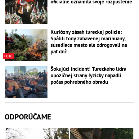
oficiálne oznámila svoje rozpustenie
Kuriózny zásah tureckej polície:
Spálili tony zabavenej marihuany,
susediace mesto ale zdrogovali na
päť dní!
FOTO
Šokujúci incident! Tureckého lídra
opozičnej strany fyzicky napadli
počas pohrebného obradu
ODPORÚČAME