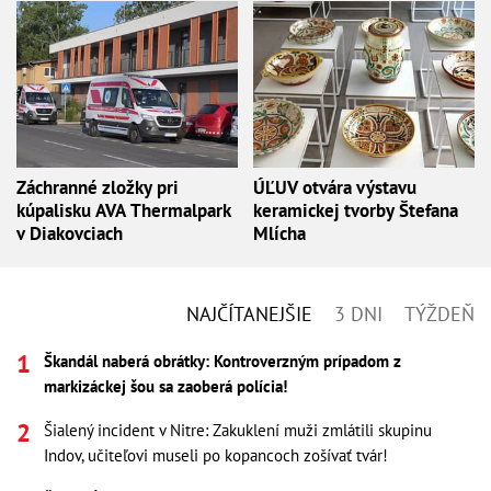
Záchranné zložky pri
ÚĽUV otvára výstavu
kúpalisku AVA Thermalpark
keramickej tvorby Štefana
v Diakovciach
Mlícha
NAJČÍTANEJŠIE
3 DNI
TÝŽDEŇ
Škandál naberá obrátky: Kontroverzným prípadom z
markizáckej šou sa zaoberá polícia!
Šialený incident v Nitre: Zakuklení muži zmlátili skupinu
Indov, učiteľovi museli po kopancoch zošívať tvár!