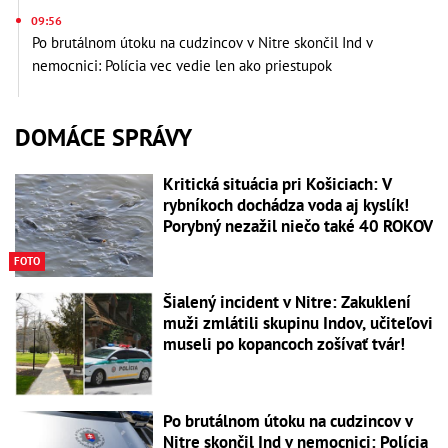
09:56
Po brutálnom útoku na cudzincov v Nitre skončil Ind v
nemocnici: Polícia vec vedie len ako priestupok
DOMÁCE SPRÁVY
Kritická situácia pri Košiciach: V
rybníkoch dochádza voda aj kyslík!
Porybný nezažil niečo také 40 ROKOV
FOTO
Šialený incident v Nitre: Zakuklení
muži zmlátili skupinu Indov, učiteľovi
museli po kopancoch zošívať tvár!
Po brutálnom útoku na cudzincov v
Nitre skončil Ind v nemocnici: Polícia