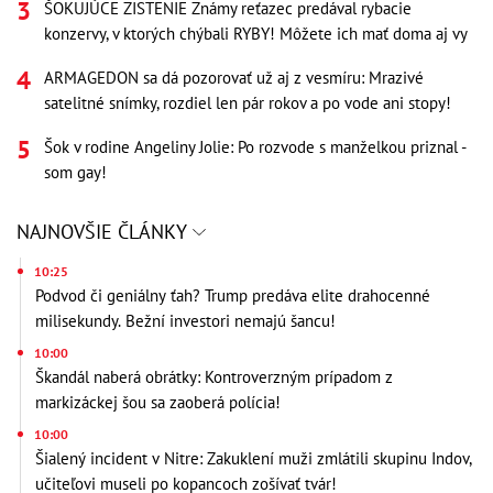
ŠOKUJÚCE ZISTENIE Známy reťazec predával rybacie
konzervy, v ktorých chýbali RYBY! Môžete ich mať doma aj vy
ARMAGEDON sa dá pozorovať už aj z vesmíru: Mrazivé
satelitné snímky, rozdiel len pár rokov a po vode ani stopy!
Šok v rodine Angeliny Jolie: Po rozvode s manželkou priznal -
som gay!
NAJNOVŠIE ČLÁNKY
10:25
Podvod či geniálny ťah? Trump predáva elite drahocenné
milisekundy. Bežní investori nemajú šancu!
10:00
Škandál naberá obrátky: Kontroverzným prípadom z
markizáckej šou sa zaoberá polícia!
10:00
Šialený incident v Nitre: Zakuklení muži zmlátili skupinu Indov,
učiteľovi museli po kopancoch zošívať tvár!