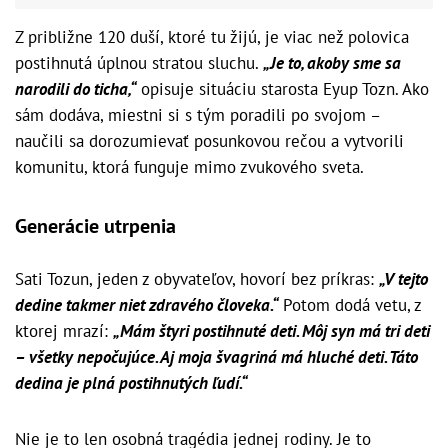
Z približne 120 duší, ktoré tu žijú, je viac než polovica
postihnutá úplnou stratou sluchu.
„Je to, akoby sme sa
narodili do ticha,“
opisuje situáciu starosta Eyup Tozn. Ako
sám dodáva, miestni si s tým poradili po svojom –
naučili sa dorozumievať posunkovou rečou a vytvorili
komunitu, ktorá funguje mimo zvukového sveta.
Generácie utrpenia
Sati Tozun, jeden z obyvateľov, hovorí bez príkras:
„V tejto
dedine takmer niet zdravého človeka.“
Potom dodá vetu, z
ktorej mrazí:
„Mám štyri postihnuté deti. Môj syn má tri deti
– všetky nepočujúce. Aj moja švagriná má hluché deti. Táto
dedina je plná postihnutých ľudí.“
Nie je to len osobná tragédia jednej rodiny. Je to