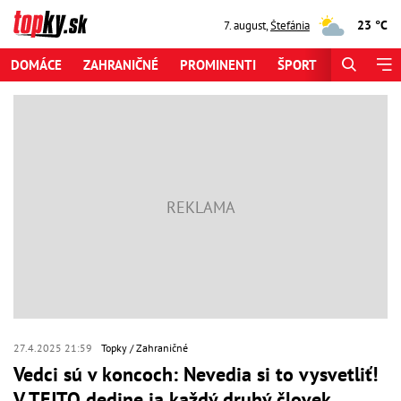
23 °C
7. august
,
Štefánia
DOMÁCE
ZAHRANIČNÉ
PROMINENTI
ŠPORT
ZAUJÍMAV
27.4.2025 21:59
Topky
Zahraničné
Vedci sú v koncoch: Nevedia si to vysvetliť!
V TEJTO dedine ja každý druhý človek