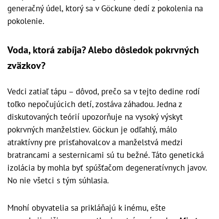
generačný údel, ktorý sa v Göckune dedí z pokolenia na
pokolenie.
Voda, ktorá zabíja? Alebo dôsledok pokrvných
zväzkov?
Vedci zatiaľ tápu – dôvod, prečo sa v tejto dedine rodí
toľko nepočujúcich detí, zostáva záhadou. Jedna z
diskutovaných teórií upozorňuje na vysoký výskyt
pokrvných manželstiev. Göckun je odľahlý, málo
atraktívny pre prisťahovalcov a manželstvá medzi
bratrancami a sesternicami sú tu bežné. Táto genetická
izolácia by mohla byť spúšťačom degeneratívnych javov.
No nie všetci s tým súhlasia.
Mnohí obyvatelia sa prikláňajú k inému, ešte