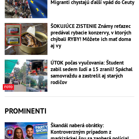
Migranti chystajú ďalší vpád do Ceuty
ŠOKUJÚCE ZISTENIE Známy reťazec
predával rybacie konzervy, v ktorých
chýbali RYBY! Môžete ich mať doma
aj vy
ÚTOK počas vyučovania: Študent
zabil sedem ľudí a 15 zranil! Spáchal
samovraždu a zastrelil aj starých
rodičov
FOTO
PROMINENTI
Škandál naberá obrátky:
Kontroverzným prípadom z
markizáckej šou sa zaoberá polícia!