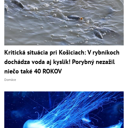
Kritická situácia pri Košiciach: V rybníkoch
dochádza voda aj kyslík! Porybný nezažil
niečo také 40 ROKOV
Domáce