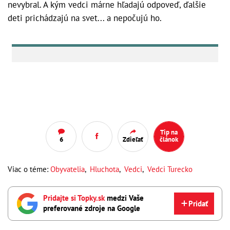
nevybral. A kým vedci márne hľadajú odpoveď, ďalšie
deti prichádzajú na svet... a nepočujú ho.
Tip na
6
Zdieľať
článok
Viac o téme:
Obyvatelia
,
Hluchota
,
Vedci
,
Vedci Turecko
Pridajte si Topky.sk
medzi Vaše
Pridať
preferované zdroje na Google