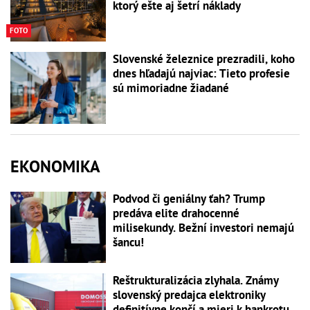
ktorý ešte aj šetrí náklady
FOTO
Slovenské železnice prezradili, koho
dnes hľadajú najviac: Tieto profesie
sú mimoriadne žiadané
EKONOMIKA
Podvod či geniálny ťah? Trump
predáva elite drahocenné
milisekundy. Bežní investori nemajú
šancu!
Reštrukturalizácia zlyhala. Známy
slovenský predajca elektroniky
definitívne končí a mieri k bankrotu