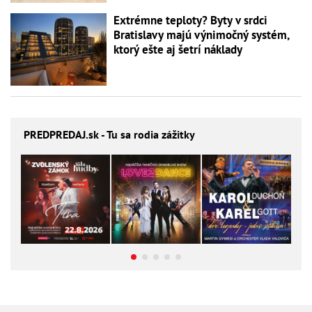
Extrémne teploty? Byty v srdci
Bratislavy majú výnimočný systém,
ktorý ešte aj šetrí náklady
PREDPREDAJ
.sk - Tu sa rodia zážitky