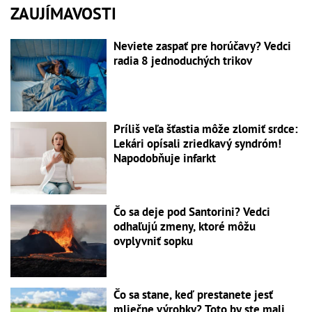
ZAUJÍMAVOSTI
Neviete zaspať pre horúčavy? Vedci
radia 8 jednoduchých trikov
Príliš veľa šťastia môže zlomiť srdce:
Lekári opísali zriedkavý syndróm!
Napodobňuje infarkt
Čo sa deje pod Santorini? Vedci
odhaľujú zmeny, ktoré môžu
ovplyvniť sopku
Čo sa stane, keď prestanete jesť
mliečne výrobky? Toto by ste mali