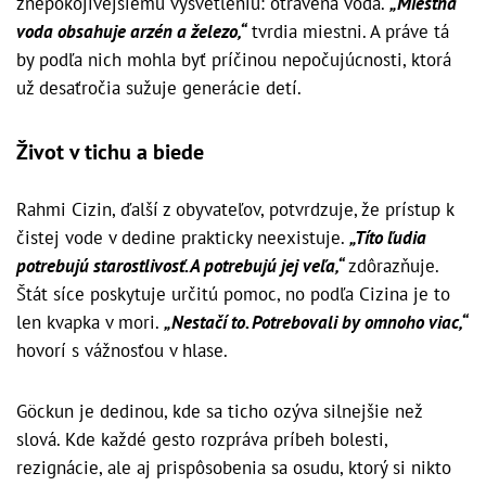
znepokojivejšiemu vysvetleniu: otrávená voda.
„Miestna
voda obsahuje arzén a železo,“
tvrdia miestni. A práve tá
by podľa nich mohla byť príčinou nepočujúcnosti, ktorá
už desaťročia sužuje generácie detí.
Život v tichu a biede
Rahmi Cizin, ďalší z obyvateľov, potvrdzuje, že prístup k
čistej vode v dedine prakticky neexistuje.
„Títo ľudia
potrebujú starostlivosť. A potrebujú jej veľa,“
zdôrazňuje.
Štát síce poskytuje určitú pomoc, no podľa Cizina je to
len kvapka v mori.
„Nestačí to. Potrebovali by omnoho viac,“
hovorí s vážnosťou v hlase.
Göckun je dedinou, kde sa ticho ozýva silnejšie než
slová. Kde každé gesto rozpráva príbeh bolesti,
rezignácie, ale aj prispôsobenia sa osudu, ktorý si nikto