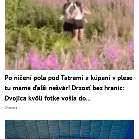
Po ničení pola pod Tatrami a kúpaní v plese
tu máme ďalší nešvár! Drzosť bez hraníc:
Dvojica kvôli fotke vošla do...
Domáce