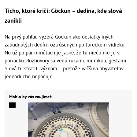
Ticho, ktoré kričí: Göckun – dedina, kde slová
zanikli
Na prvý pohľad vyzerá Göckun ako desiatky iných
zabudnutých dedín roztrúsených po tureckom vidieku.
No už po pár minútach je jasné, že tu niečo nie je v
poriadku. Rozhovory sa vedú rukami, mimikou, gestami.
Slová tu stratili význam – pretože väčšina obyvateľov
jednoducho nepočuje.
Mohlo by vás zaujímať: