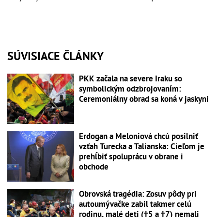
SÚVISIACE ČLÁNKY
PKK začala na severe Iraku so
symbolickým odzbrojovaním:
Ceremoniálny obrad sa koná v jaskyni
Erdogan a Meloniová chcú posilniť
vzťah Turecka a Talianska: Cieľom je
prehĺbiť spoluprácu v obrane i
obchode
Obrovská tragédia: Zosuv pôdy pri
autoumývačke zabil takmer celú
rodinu, malé deti (†5 a †7) nemali