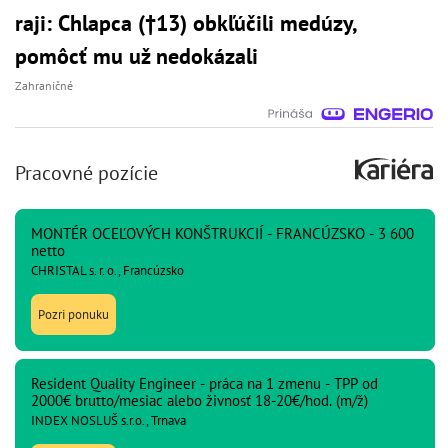
raji: Chlapca (†13) obkľúčili medúzy,
pomôcť mu už nedokázali
Zahraničné
Pracovné pozície
MONTÉR OCEĽOVÝCH KONŠTRUKCIÍ - FRANCÚZSKO - 3 600
netto
CHRISTAL s. r. o., Francúzsko
Pozri ponuku
Resident Quality Engineer - práca na 1 zmenu - TPP od
2000€ brutto/mesiac alebo živnosť 18-20€/hod. (m/ž)
INDEX NOSLUŠ s.r.o., Trnava