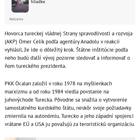
hliadke
Reklama
Hovorca tureckej vládnej Strany spravodlivosti a rozvoja
(AKP) Ömer Celik podľa agentúry Anadolu v reakcii
vyhlásil, že ide o dôležitý krok. Štátne inštitúcie podľa
neho budú ďalší vývoj pozorne sledovať a informovať o
ňom tureckého prezidenta.
PKK Öcalan založil v roku 1978 na myšlienkach
marxizmu a od roku 1984 viedla povstanie na
juhovýchode Turecka. Pôvodne sa snažila o vytvorenie
samostatného kurdského štátu, neskôr svoje požiadavky
zmiernila na autonómiu. Turecko a jeho západní spojenci
vrátane EÚ a USA ju považujú za teroristickú organizáciu.