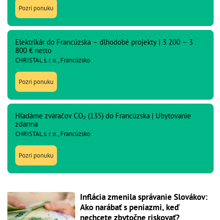
Pozri ponuku
Elektrikár do Francúzska – dlhodobé projekty | 3 200 – 3
800 € netto
CHRISTAL s. r. o., Francúzsko
Pozri ponuku
Hľadáme zváračov CO₂ (135) do Francúzska | Ubytovanie
zdarma
CHRISTAL s. r. o., Francúzsko
Pozri ponuku
Inflácia zmenila správanie Slovákov:
Ako narábať s peniazmi, keď
nechcete zbytočne riskovať?