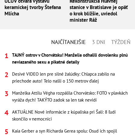
ÚĽUV otvára výstavu
Rekonštrukcia Hlavnej
keramickej tvorby Štefana
stanice v Bratislave je opäť
Mlícha
o krok bližšie, uviedol
minister Ráž
NAJČÍTANEJŠIE
3 DNI
TÝŽDEŇ
TAJNÝ ostrov v Chorvátsku! Manželia odhalili dovolenku plnú
neviazaného sexu a pikatné detaily
Desivé VIDEO len pre silné žalúdky: Chlapca zabilo na
priechode auto! Telo našli o 150 metrov ďalej
Manželka Attilu Végha rozpálila Chorvátsko: FOTO v plavkách
vyráža dych! TAKÝTO zadok sa len tak nevidí
AKTUÁLNE Nové informácie z kúpaliska pri Šali: 8 ľudí
skončilo v nemocnici
Kaia Gerber a syn Richarda Gerea spolu: Osud ich spojil