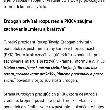
a jeho západní spojenci vrátane EÚ a USA ju považujú za
teroristickú organizáciu.
Erdogan privítal rozpustenie PKK v záujme
zachovania „mieru a bratstva“
Turecký prezident Recep Tayyip Erdogan privítal v
pondelok rozpustenie Strany kurdských pracujúcich
(PKK). Tento krok označil za „dôležité rozhodnutie pre
zachovanie mieru a bratstva“ v krajine, informuje AFP.
„S
istotou smerujeme k nášmu cieľu, ktorým je Turecko bez
teroru, prekonávame prekážky, lámeme predsudky a pasce
sváru,“
povedal v tejto súvislosti Erdogan.
Strana kurdských pracujúcich (PKK), ktorá desaťročia
viedla ozbrojené povstanie proti tureckej vláde, v
pondelok oznámila svoje rozpustenie a ukončenie bojov.