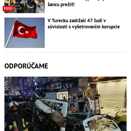
šancu prežiť!
FOTO
V Turecku zadržali 47 ľudí v
súvislosti s vyšetrovaním korupcie
ODPORÚČAME