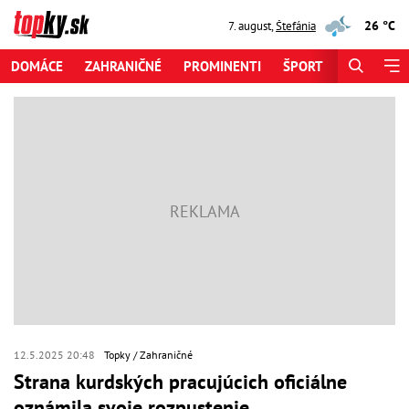
26 °C
7. august
,
Štefánia
DOMÁCE
ZAHRANIČNÉ
PROMINENTI
ŠPORT
ZAUJÍMAV
12.5.2025 20:48
Topky
Zahraničné
Strana kurdských pracujúcich oficiálne
oznámila svoje rozpustenie