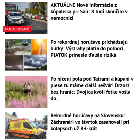
AKTUÁLNE Nové informácie z
kúpaliska pri Šali: 8 ľudí skončilo v
nemocnici
AKTUALIZOVANÉ
Po rekordnej horúčave prichádzajú
búrky: Výstrahy platia do polnoci,
PIATOK prinesie ďalšie riziká
Po ničení pola pod Tatrami a kúpaní v
plese tu máme ďalší nešvár! Drzosť
bez hraníc: Dvojica kvôli fotke vošla
do...
Rekordné horúčavy na Slovensku:
Záchranári vo štvrtok zasahovali pri
kolapsoch už 83-krát