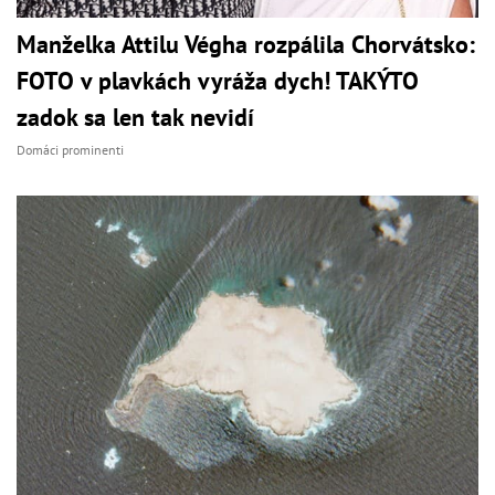
Manželka Attilu Végha rozpálila Chorvátsko:
FOTO v plavkách vyráža dych! TAKÝTO
zadok sa len tak nevidí
Domáci prominenti