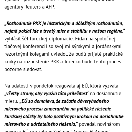
agentúry Reuters a AFP.
„Rozhodnutie PKK je historickým a dôležitým rozhodnutím,
najmä pokiaľ ide o trvalý mier a stabilitu v našom regióne,“
vyhlásil šéf tureckej diplomacie. Fidan na spoločnej
tlačovej konferencii so svojimi sýrskymi a jordánskymi
rezortnými kolegami uviedol, že budú prijaté praktické
kroky na rozpustenie PKK a Turecko bude tento proces
pozorne sledovať.
Na udalosti v pondelok reagovala aj EÚ, ktorá vyzvala
„všetky strany, aby využili túto príležitosť“
na dosiahnutie
mieru.
„EÚ sa domnieva, že začatie dôveryhodného
mierového procesu zameraného na politické riešenie
kurdskej otázky by bolo pozitívnym krokom na dosiahnutie
mierového a udržateľného riešenia,“
povedal novinárom
hovorca EÚ pre zahraničné veci Anouar El Anouni.