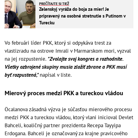
PREČÍTAJTE SI TIEŽ
Zelenskyj vyráža do boja za mier! Je
pripravený na osobné stretnutie s Putinom v
Turecku
Vo februári líder PKK, ktorý si odpykáva trest za
vlastizradu na ostrove Imrali v Marmarskom mori, vyzval
na jej rozpustenie.
"Zvolajte svoj kongres a rozhodnite.
Všetky ozbrojené skupiny musia zložiť zbrane a PKK musí
byť rozpustená,"
napísal v liste.
Mierový proces medzi PKK a tureckou vládou
Öcalanova zásadná výzva je súčasťou mierového procesu
medzi PKK a tureckou vládou, ktorý vlani inicioval Devlet
Bahceli, koaličný partner prezidenta Recepa Tayyipa
Erdogana. Bahceli je označovaný za krajne pravicového