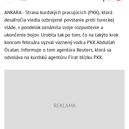
ANKARA - Strana kurdských pracujúcich (PKK), ktorá
desaťročia viedla ozbrojené povstanie proti tureckej
vláde, v pondelok oznámila svoje rozpustenie a
ukončenie bojov. Urobila tak po tom, čo na takýto krok
koncom februára vyzval väznený vodca PKK Abdullah
Öcalan. Informuje o tom agentúra Reuters, ktorá sa
odvoláva na kurdskú agentúru Firat blízku PKK.