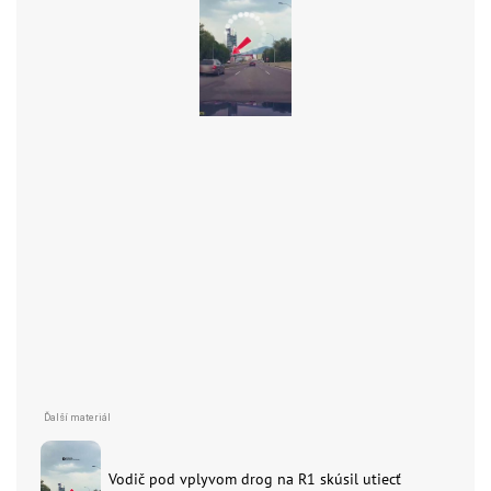
Vodič pod vplyvom drog na R1 skúsil utiecť