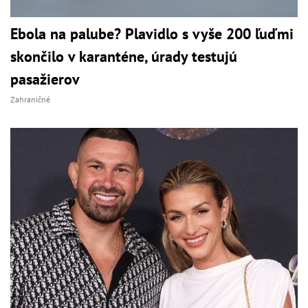
Ebola na palube? Plavidlo s vyše 200 ľuďmi
skončilo v karanténe, úrady testujú
pasažierov
Zahraničné