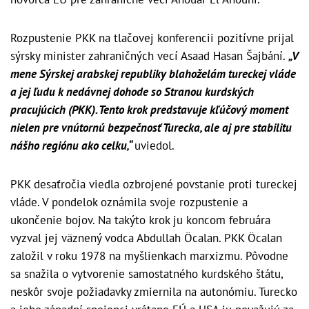
Rozpustenie PKK na tlačovej konferencii pozitívne prijal
sýrsky minister zahraničných vecí Asaad Hasan Šajbání.
„V
mene Sýrskej arabskej republiky blahoželám tureckej vláde
a jej ľudu k nedávnej dohode so Stranou kurdských
pracujúcich (PKK). Tento krok predstavuje kľúčový moment
nielen pre vnútornú bezpečnosť Turecka, ale aj pre stabilitu
nášho regiónu ako celku,“
uviedol.
PKK desaťročia viedla ozbrojené povstanie proti tureckej
vláde. V pondelok oznámila svoje rozpustenie a
ukončenie bojov. Na takýto krok ju koncom februára
vyzval jej väznený vodca Abdullah Öcalan. PKK Öcalan
založil v roku 1978 na myšlienkach marxizmu. Pôvodne
sa snažila o vytvorenie samostatného kurdského štátu,
neskôr svoje požiadavky zmiernila na autonómiu. Turecko