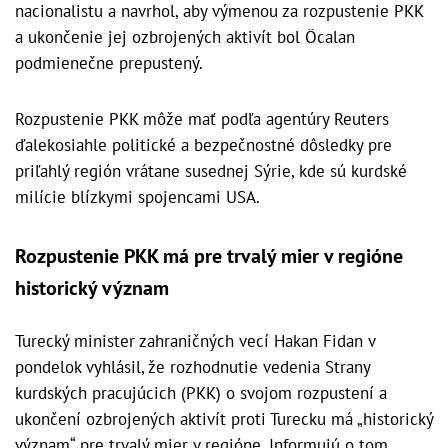
nacionalistu a navrhol, aby výmenou za rozpustenie PKK
a ukončenie jej ozbrojených aktivít bol Öcalan
podmienečne prepustený.
Rozpustenie PKK môže mať podľa agentúry Reuters
ďalekosiahle politické a bezpečnostné dôsledky pre
priľahlý región vrátane susednej Sýrie, kde sú kurdské
milície blízkymi spojencami USA.
Rozpustenie PKK má pre trvalý mier v regióne
historický význam
Turecký minister zahraničných vecí Hakan Fidan v
pondelok vyhlásil, že rozhodnutie vedenia Strany
kurdských pracujúcich (PKK) o svojom rozpustení a
ukončení ozbrojených aktivít proti Turecku má „historický
význam“ pre trvalý mier v regióne. Informujú o tom