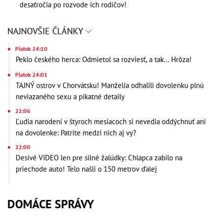
desaťročia po rozvode ich rodičov!
NAJNOVŠIE ČLÁNKY
Piatok 24:10
Peklo českého herca: Odmietol sa rozviesť, a tak... Hrôza!
Piatok 24:01
TAJNÝ ostrov v Chorvátsku! Manželia odhalili dovolenku plnú
neviazaného sexu a pikatné detaily
22:06
Ľudia narodení v štyroch mesiacoch si nevedia oddýchnuť ani
na dovolenke: Patríte medzi nich aj vy?
22:00
Desivé VIDEO len pre silné žalúdky: Chlapca zabilo na
priechode auto! Telo našli o 150 metrov ďalej
DOMÁCE SPRÁVY