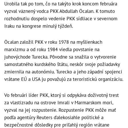
Urobila tak po tom, čo na takýto krok koncom februára
vyzval väznený vodca PKK Abdullah Öcalan. K tomuto
rozhodnutiu dospelo vedenie PKK sídliace v severnom
Iraku na kongrese minulý týždeň.
Öcalan založil PKK v roku 1978 na myšlienkach
marxizmu a od roku 1984 viedla povstanie na
juhovýchode Turecka. Pôvodne sa snažila o vytvorenie
samostatného kurdského štátu, neskôr svoje požiadavky
zmiernila na autonómiu. Turecko a jeho západní spojenci
vrátane EÚ a USA ju považujú za teroristickú organizáciu.
Vo februári líder PKK, ktorý si odpykáva doživotný trest
za vlastizradu na ostrove Imrali v Marmarskom mori,
vyzval na jej rozpustenie. Rozpustenie PKK môže mať
podľa agentúry Reuters ďalekosiahle politické a
bezpečnostné dôsledky pre priľahlý región vrátane