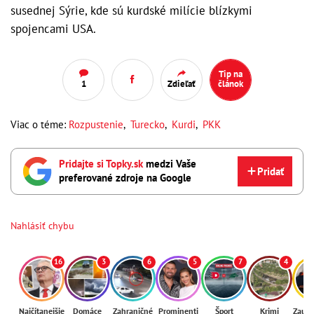
susednej Sýrie, kde sú kurdské milície blízkymi
spojencami USA.
Tip na
1
Zdieľať
článok
Viac o téme:
Rozpustenie
,
Turecko
,
Kurdi
,
PKK
Pridajte si Topky.sk
medzi Vaše
Pridať
preferované zdroje na Google
Nahlásiť chybu
16
3
6
5
7
4
Najčítanejšie
Domáce
Zahraničné
Prominenti
Šport
Krimi
Zaují