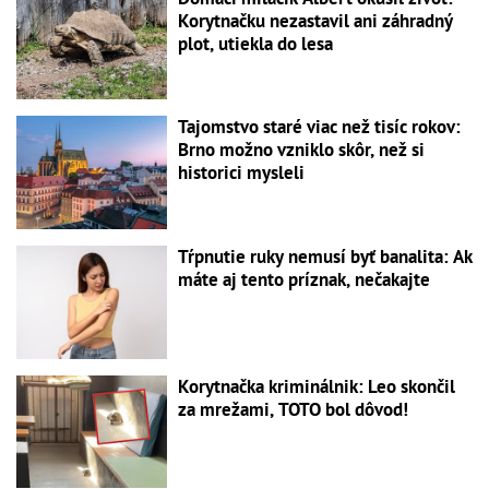
Korytnačku nezastavil ani záhradný
plot, utiekla do lesa
Tajomstvo staré viac než tisíc rokov:
Brno možno vzniklo skôr, než si
historici mysleli
Tŕpnutie ruky nemusí byť banalita: Ak
máte aj tento príznak, nečakajte
Korytnačka kriminálnik: Leo skončil
za mrežami, TOTO bol dôvod!