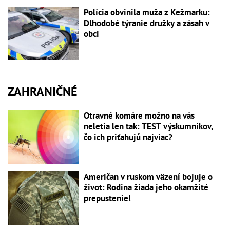
Polícia obvinila muža z Kežmarku:
Dlhodobé týranie družky a zásah v
obci
ZAHRANIČNÉ
Otravné komáre možno na vás
neletia len tak: TEST výskumníkov,
čo ich priťahujú najviac?
Američan v ruskom väzení bojuje o
život: Rodina žiada jeho okamžité
prepustenie!