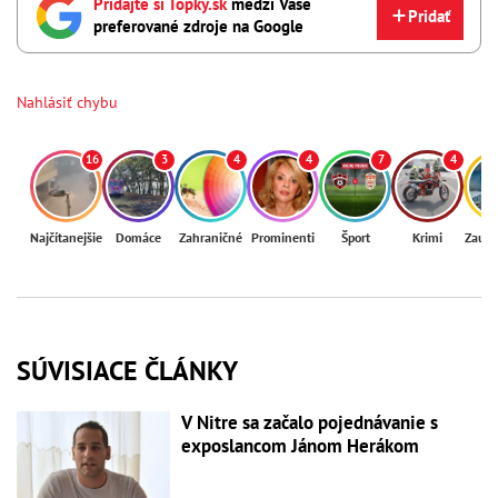
Pridajte si Topky.sk
medzi Vaše
Pridať
preferované zdroje na Google
Nahlásiť chybu
16
3
4
4
7
4
Najčítanejšie
Domáce
Zahraničné
Prominenti
Šport
Krimi
Zaují
SÚVISIACE ČLÁNKY
V Nitre sa začalo pojednávanie s
exposlancom Jánom Herákom