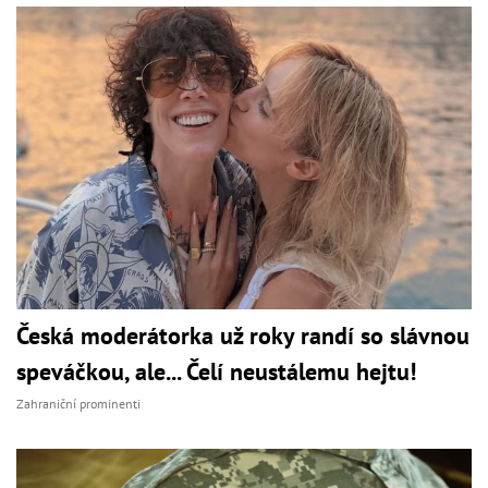
Česká moderátorka už roky randí so slávnou
speváčkou, ale... Čelí neustálemu hejtu!
Zahraniční prominenti