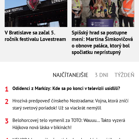
V Bratislave sa začal 5.
Spišský hrad sa postupne
ročník festivalu Lovestream
mení: Martina Šimkovičová
o obnove paláca, ktorý bol
spočiatku neprístupný
NAJČÍTANEJŠIE
3 DNI
TÝŽDEŇ
Odídenci z Markízy: Kde sa po konci v televízii usídlili?
Hrozivá predpoveď čínskeho Nostradama: Vojna, ktorá zničí
starý svetový poriadok! Už sa viackrát nemýlil
Belohorcovej telo vymenil za TOTO: Wauuu... Takto vyzerá
Hájkova nová láska v bikinách!