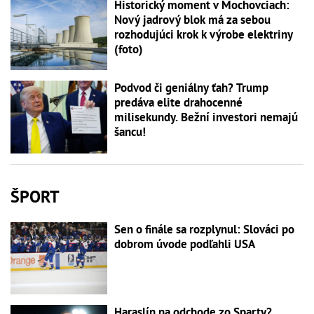
Historický moment v Mochovciach:
Nový jadrový blok má za sebou
rozhodujúci krok k výrobe elektriny
(foto)
Podvod či geniálny ťah? Trump
predáva elite drahocenné
milisekundy. Bežní investori nemajú
šancu!
ŠPORT
Sen o finále sa rozplynul: Slováci po
dobrom úvode podľahli USA
Haraslín na odchode zo Sparty?