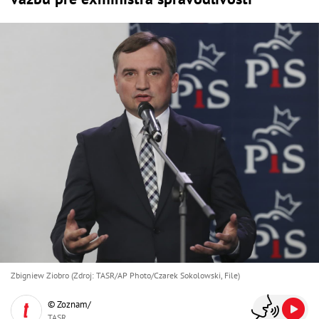
Zbigniew Ziobro (Zdroj: TASR/AP Photo/Czarek Sokolowski, File)
© Zoznam/
TASR