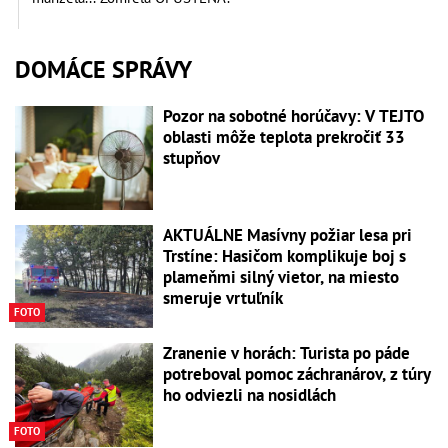
DOMÁCE SPRÁVY
Pozor na sobotné horúčavy: V TEJTO
oblasti môže teplota prekročiť 33
stupňov
AKTUÁLNE Masívny požiar lesa pri
Trstíne: Hasičom komplikuje boj s
plameňmi silný vietor, na miesto
smeruje vrtuľník
FOTO
Zranenie v horách: Turista po páde
potreboval pomoc záchranárov, z túry
ho odviezli na nosidlách
FOTO