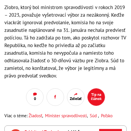
Ziobro, ktorý bol ministrom spravodlivosti v rokoch 2019
– 2023, považuje vyšetrovací výbor za nezákonný. Keďže
viackrát ignoroval predvolanie, komisia ho na svoje
zasadnutie naplánované na 31. januára nechala predviesť
políciou. Tá ho zadržala po tom, ako poskytol rozhovor TV
Republika, no keďže ho priviedla až po začiatku
zasadnutia, komisia ho nevypočula a namiesto toho
odhlasovala žiadosť o 30-dňovú väzbu pre Ziobra. Súd to
zamietol, no konštatoval, že výbor je legitímny a má
právo predvolať svedkov.
Tip na
0
Zdieľať
článok
Viac o téme:
Žiadosť
,
Minister spravodlivosti
,
Súd
,
Poľsko