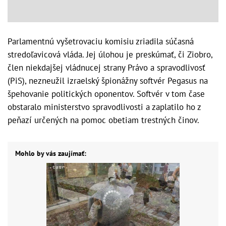
Parlamentnú vyšetrovaciu komisiu zriadila súčasná
stredoľavicová vláda. Jej úlohou je preskúmať, či Ziobro,
člen niekdajšej vládnucej strany Právo a spravodlivosť
(PiS), nezneužil izraelský špionážny softvér Pegasus na
špehovanie politických oponentov. Softvér v tom čase
obstaralo ministerstvo spravodlivosti a zaplatilo ho z
peňazí určených na pomoc obetiam trestných činov.
Mohlo by vás zaujímať: