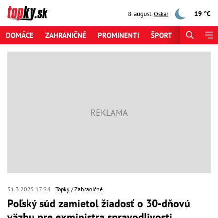
19 °C
8. august
,
Oskar
DOMÁCE
ZAHRANIČNÉ
PROMINENTI
ŠPORT
ZAUJÍMAV
31.3.2025 17:24
Topky
Zahraničné
Poľský súd zamietol žiadosť o 30-dňovú
väzbu pre exministra spravodlivosti