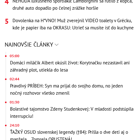
NEHODA luxusného športiaka: Lamborghini sa rútilo z kopca,
druhé auto dopadlo po čelnej zrážke horšie
Dovolenka na H*VNO! Muž zverejnil VIDEO toalety v Grécku,
kde je papier iba na OKRASU: Utrieť sa musíte ísť do kuchyne
NAJNOVŠIE ČLÁNKY
05:00
Domáci miláčik Albert okúsil život: Korytnačku nezastavil ani
záhradný plot, utiekla do lesa
02:44
Pravdivý PRÍBEH: Syn ma prijal do svojho domu, no jeden
nočný rozhovor všetko zmenil
01:30
Bolestivé tajomstvo Zdeny Studenkovej: V mladosti podstúpila
interrupciu!
24:10
ŤAŽKÝ OSUD slovenskej legendy (†84): Prišla o dve deti aj o
manžela... Zomrela OPUSTENÁ!