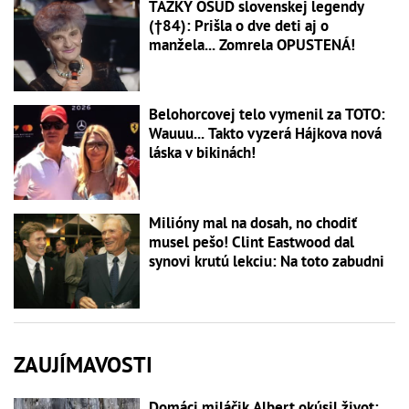
ŤAŽKÝ OSUD slovenskej legendy
(†84): Prišla o dve deti aj o
manžela... Zomrela OPUSTENÁ!
Belohorcovej telo vymenil za TOTO:
Wauuu... Takto vyzerá Hájkova nová
láska v bikinách!
Milióny mal na dosah, no chodiť
musel pešo! Clint Eastwood dal
synovi krutú lekciu: Na toto zabudni
ZAUJÍMAVOSTI
Domáci miláčik Albert okúsil život: