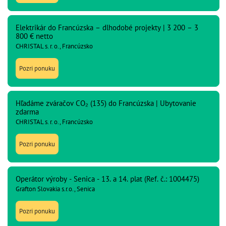
Elektrikár do Francúzska – dlhodobé projekty | 3 200 – 3
800 € netto
CHRISTAL s. r. o., Francúzsko
Pozri ponuku
Hľadáme zváračov CO₂ (135) do Francúzska | Ubytovanie
zdarma
CHRISTAL s. r. o., Francúzsko
Pozri ponuku
Operátor výroby - Senica - 13. a 14. plat (Ref. č.: 1004475)
Grafton Slovakia s.r.o., Senica
Pozri ponuku