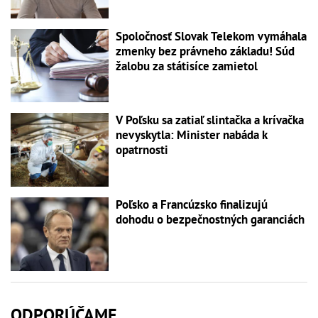
Spoločnosť Slovak Telekom vymáhala
zmenky bez právneho základu! Súd
žalobu za státisíce zamietol
V Poľsku sa zatiaľ slintačka a krívačka
nevyskytla: Minister nabáda k
opatrnosti
Poľsko a Francúzsko finalizujú
dohodu o bezpečnostných garanciách
ODPORÚČAME