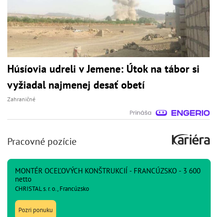
Húsíovia udreli v Jemene: Útok na tábor si
vyžiadal najmenej desať obetí
Zahraničné
Pracovné pozície
MONTÉR OCEĽOVÝCH KONŠTRUKCIÍ - FRANCÚZSKO - 3 600
netto
CHRISTAL s. r. o., Francúzsko
Pozri ponuku