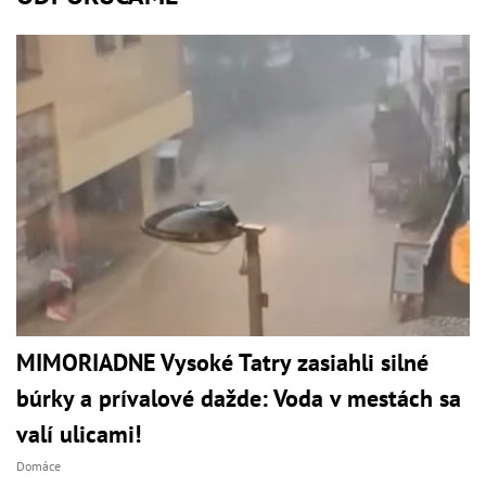
MIMORIADNE Vysoké Tatry zasiahli silné
búrky a prívalové dažde: Voda v mestách sa
valí ulicami!
Domáce