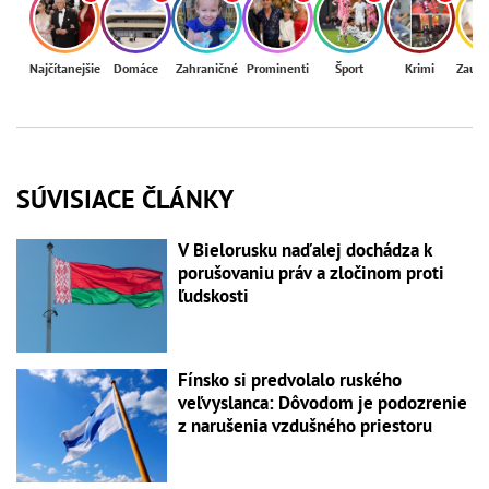
Najčítanejšie
Domáce
Zahraničné
Prominenti
Šport
Krimi
Zaují
SÚVISIACE ČLÁNKY
V Bielorusku naďalej dochádza k
porušovaniu práv a zločinom proti
ľudskosti
Fínsko si predvolalo ruského
veľvyslanca: Dôvodom je podozrenie
z narušenia vzdušného priestoru