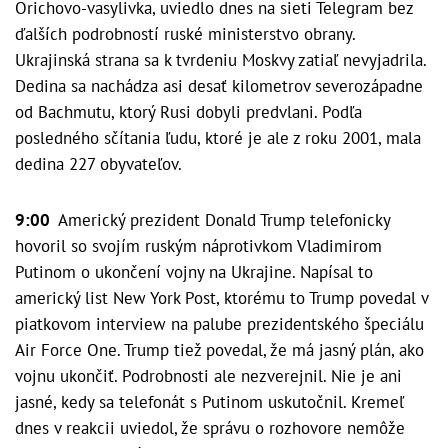
Orichovo-vasylivka, uviedlo dnes na sieti Telegram bez
ďalších podrobností ruské ministerstvo obrany.
Ukrajinská strana sa k tvrdeniu Moskvy zatiaľ nevyjadrila.
Dedina sa nachádza asi desať kilometrov severozápadne
od Bachmutu, ktorý Rusi dobyli predvlani. Podľa
posledného sčítania ľudu, ktoré je ale z roku 2001, mala
dedina 227 obyvateľov.
9:00
Americký prezident Donald Trump telefonicky
hovoril so svojím ruským náprotivkom Vladimirom
Putinom o ukončení vojny na Ukrajine. Napísal to
americký list New York Post, ktorému to Trump povedal v
piatkovom interview na palube prezidentského špeciálu
Air Force One. Trump tiež povedal, že má jasný plán, ako
vojnu ukončiť. Podrobnosti ale nezverejnil. Nie je ani
jasné, kedy sa telefonát s Putinom uskutočnil. Kremeľ
dnes v reakcii uviedol, že správu o rozhovore nemôže