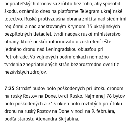
nepriateľských dronov sa zrútilo bez toho, aby spôsobili
škodu, oznámilo dnes na platforme Telegram ukrajinské
letectvo. Ruská protivzdušná obrana zničila nad siedmimi
regiónmi a nad anektovaným Krymom 35 ukrajinských
bezpilotných lietadiel, tvrdí naopak ruské ministerstvo
obrany, ktoré neskôr informovalo o zostrelení ešte
jedného dronu nad Leningradskou oblasťou pri
Petrohrade. Vo vojnových podmienkach nemožno
tvrdenia znepriatelených strán bezprostredne overiť z
nezávislých zdrojov.
7:25
Štrnásť budov bolo poškodených pri útoku dronom
na ruský Rostov na Done, tvrdí Rusko. Najmenej 76 bytov
bolo poškodených a 215 okien bolo rozbitých pri útoku
dronu na ruský Rostov na Done v noci na 9. februára,
podľa starostu Alexandra Skrjabina.