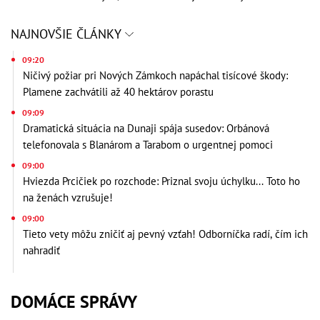
NAJNOVŠIE ČLÁNKY
09:20
Ničivý požiar pri Nových Zámkoch napáchal tisícové škody:
Plamene zachvátili až 40 hektárov porastu
09:09
Dramatická situácia na Dunaji spája susedov: Orbánová
telefonovala s Blanárom a Tarabom o urgentnej pomoci
09:00
Hviezda Prcičiek po rozchode: Priznal svoju úchylku... Toto ho
na ženách vzrušuje!
09:00
Tieto vety môžu zničiť aj pevný vzťah! Odborníčka radí, čím ich
nahradiť
DOMÁCE SPRÁVY