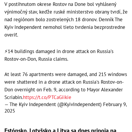
V postihnutom okrese Rostov na Done bol vyhlásený
výnimočný stav, keďže ruské ministerstvo obrany tvrdí, že
nad regiónom bolo zostrelených 18 dronov. Denník The
Kyiv Independent nemohol tieto tvrdenia bezprostredne
overiť.
⚡️14 buildings damaged in drone attack on Russia's
Rostov-on-Don, Russia claims.
At least 76 apartments were damaged, and 215 windows
were shattered in a drone attack on Russia's Rostov-on-
Don overnight on Feb. 9, according to Mayor Alexander
Scriabin.
https://t.co/PTCaGiikie
— The Kyiv Independent (@KyivIndependent)
February 9,
2025
Estónsko, Lotyšsko a Litva sa dnes pripoja na