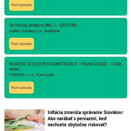
Pozri ponuku
Technická podpora (Ref. č.: 1003748)
Grafton Slovakia s.r.o., Bratislava
Pozri ponuku
MONTÉR OCEĽOVÝCH KONŠTRUKCIÍ - FRANCÚZSKO - 3 600
netto
CHRISTAL s. r. o., Francúzsko
Pozri ponuku
Inflácia zmenila správanie Slovákov:
Ako narábať s peniazmi, keď
nechcete zbytočne riskovať?