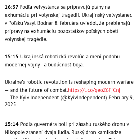
16:37
Podľa veľvyslanca sa pripravujú plány na
exhumáciu pri volynskej tragédii. Ukrajinský veľvyslanec
v Poľsku Vasyl Bodnar 8. februára uviedol, že prebiehajú
prípravy na exhumáciu pozostatkov poľských obetí
volynskej tragédie.
15:15
Ukrajinská robotická revolúcia mení podobu
modernej vojny - a budúcnosť boja.
Ukraine’s robotic revolution is reshaping modern warfare
— and the future of combat.
https://t.co/qeoZ6FjCnj
— The Kyiv Independent (@KyivIndependent)
February 9,
2025
15:14
Podľa guvernéra boli pri zásahu ruského dronu v
Nikopole zranení dvaja ľudia. Ruský dron kamikadze