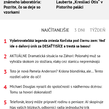
známeho laboratória:
Lauberta „Kresliaci Otis“ v
Pozrite, čo sa deje so
Pistoriho paláci
vzorkami
NAJČÍTANEJŠIE
3 DNI
TÝŽDEŇ
Vyšetrovateľská legenda zniesla Korčoka pod čiernu zem: Veď
ide o daňový únik za DESAŤTISÍCE a trestá sa basou!
AKTUÁLNE Dramatická situácia na Záhorí: Polonahý muž sa
vyhráža skokom zo stožiara, vlaky cez stanicu nepremávajú
Toto je nová Pamela Anderson? Krásna blondínka, ale... Tento
rozdiel udrie do očí!
Michael Douglas vyrazil do spoločnosti s nádhernou dcérou:
Tomu sa hovorí dokonalosť!
Telefonát, ktorý môže pripraviť rodinu o peniaze: AI skopíruje
hlas vašich blízkych, odborníci radia jednoduchý trik