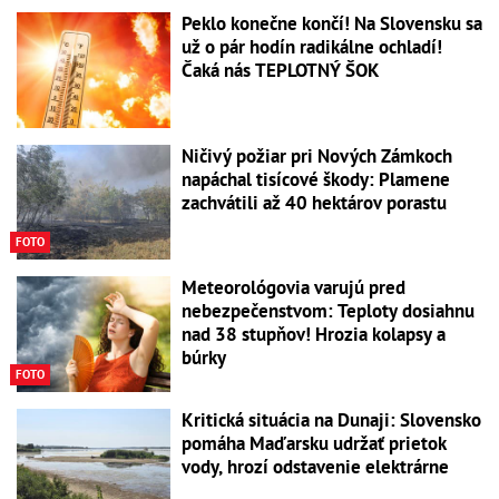
Peklo konečne končí! Na Slovensku sa
už o pár hodín radikálne ochladí!
Čaká nás TEPLOTNÝ ŠOK
Ničivý požiar pri Nových Zámkoch
napáchal tisícové škody: Plamene
zachvátili až 40 hektárov porastu
FOTO
Meteorológovia varujú pred
nebezpečenstvom: Teploty dosiahnu
nad 38 stupňov! Hrozia kolapsy a
búrky
FOTO
Kritická situácia na Dunaji: Slovensko
pomáha Maďarsku udržať prietok
vody, hrozí odstavenie elektrárne