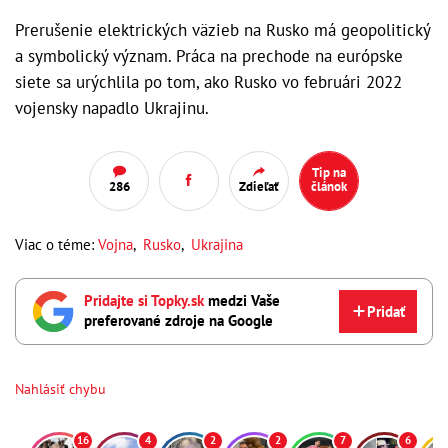
Prerušenie elektrických väzieb na Rusko má geopolitický
a symbolický význam. Práca na prechode na európske
siete sa urýchlila po tom, ako Rusko vo februári 2022
vojensky napadlo Ukrajinu.
Tip na
286
Zdieľať
článok
Viac o téme:
Vojna
,
Rusko
,
Ukrajina
Pridajte si Topky.sk
medzi Vaše
Pridať
preferované zdroje na Google
Nahlásiť chybu
16
4
2
2
7
6