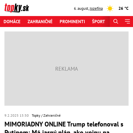
26 °C
6. august
,
Jozefína
DOMÁCE
ZAHRANIČNÉ
PROMINENTI
ŠPORT
ZAUJÍMAV
9.2.2025 15:50
Topky
Zahraničné
MIMORIADNY ONLINE Trump telefonoval s
Putinom: Má jasný plán, ako vojnu na