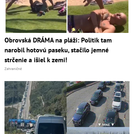
Obrovská DRÁMA na pláži: Politik tam
narobil hotovú paseku, stačilo jemné
strčenie a išiel k zemi!
Zahraničné