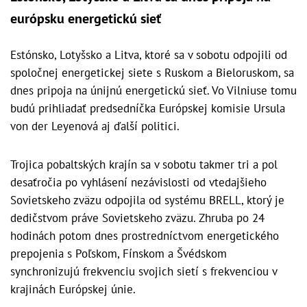
európsku energetickú sieť
Estónsko, Lotyšsko a Litva, ktoré sa v sobotu odpojili od
spoločnej energetickej siete s Ruskom a Bieloruskom, sa
dnes pripoja na únijnú energetickú sieť. Vo Vilniuse tomu
budú prihliadať predsedníčka Európskej komisie Ursula
von der Leyenová aj ďalší politici.
Trojica pobaltských krajín sa v sobotu takmer tri a pol
desaťročia po vyhlásení nezávislosti od vtedajšieho
Sovietskeho zväzu odpojila od systému BRELL, ktorý je
dedičstvom práve Sovietskeho zväzu. Zhruba po 24
hodinách potom dnes prostredníctvom energetického
prepojenia s Poľskom, Fínskom a Švédskom
synchronizujú frekvenciu svojich sietí s frekvenciou v
krajinách Európskej únie.