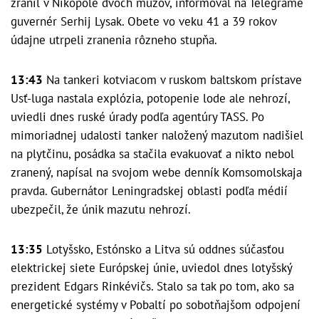
zranil v Nikopole dvoch mužov, informoval na Telegrame
guvernér Serhij Lysak. Obete vo veku 41 a 39 rokov
údajne utrpeli zranenia rôzneho stupňa.
13:43
Na tankeri kotviacom v ruskom baltskom prístave
Usť-luga nastala explózia, potopenie lode ale nehrozí,
uviedli dnes ruské úrady podľa agentúry TASS. Po
mimoriadnej udalosti tanker naložený mazutom nadišiel
na plytčinu, posádka sa stačila evakuovať a nikto nebol
zranený, napísal na svojom webe denník Komsomolskaja
pravda. Gubernátor Leningradskej oblasti podľa médií
ubezpečil, že únik mazutu nehrozí.
13:35
Lotyšsko, Estónsko a Litva sú oddnes súčasťou
elektrickej siete Európskej únie, uviedol dnes lotyšský
prezident Edgars Rinkévičs. Stalo sa tak po tom, ako sa
energetické systémy v Pobaltí po sobotňajšom odpojení