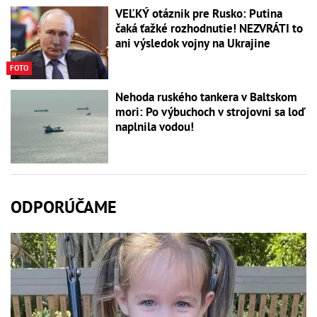
VEĽKÝ otáznik pre Rusko: Putina
čaká ťažké rozhodnutie! NEZVRÁTI to
ani výsledok vojny na Ukrajine
FOTO
Nehoda ruského tankera v Baltskom
mori: Po výbuchoch v strojovni sa loď
naplnila vodou!
ODPORÚČAME