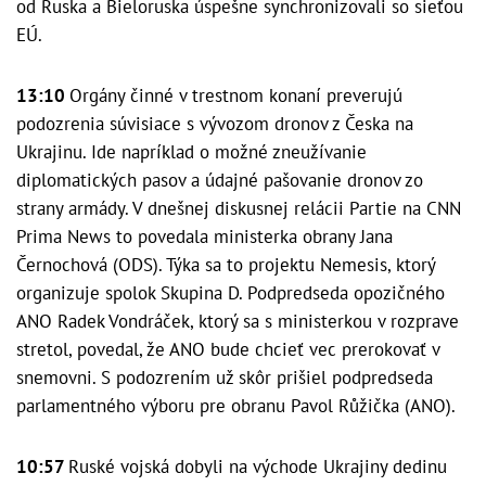
od Ruska a Bieloruska úspešne synchronizovali so sieťou
EÚ.
13:10
Orgány činné v trestnom konaní preverujú
podozrenia súvisiace s vývozom dronov z Česka na
Ukrajinu. Ide napríklad o možné zneužívanie
diplomatických pasov a údajné pašovanie dronov zo
strany armády. V dnešnej diskusnej relácii Partie na CNN
Prima News to povedala ministerka obrany Jana
Černochová (ODS). Týka sa to projektu Nemesis, ktorý
organizuje spolok Skupina D. Podpredseda opozičného
ANO Radek Vondráček, ktorý sa s ministerkou v rozprave
stretol, povedal, že ANO bude chcieť vec prerokovať v
snemovni. S podozrením už skôr prišiel podpredseda
parlamentného výboru pre obranu Pavol Růžička (ANO).
10:57
Ruské vojská dobyli na východe Ukrajiny dedinu