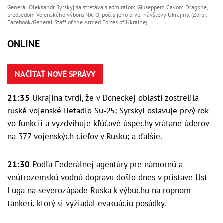
Generál Oleksandr Syrskyj sa stretáva s admirálom Giuseppem Cavom Dragone,
predsedom Vojenského výboru NATO, počas jeho prvej návštevy Ukrajiny. (Zdroj:
Facebook/General Staff of the Armed Forces of Ukraine)
ONLINE
NAČÍTAŤ NOVÉ SPRÁVY
21:35
Ukrajina tvrdí, že v Doneckej oblasti zostrelila
ruské vojenské lietadlo Su-25; Syrskyi oslavuje prvý rok
vo funkcii a vyzdvihuje kľúčové úspechy vrátane úderov
na 377 vojenských cieľov v Rusku; a ďalšie.
21:30
Podľa Federálnej agentúry pre námornú a
vnútrozemskú vodnú dopravu došlo dnes v prístave Ust-
Luga na severozápade Ruska k výbuchu na ropnom
tankeri, ktorý si vyžiadal evakuáciu posádky.