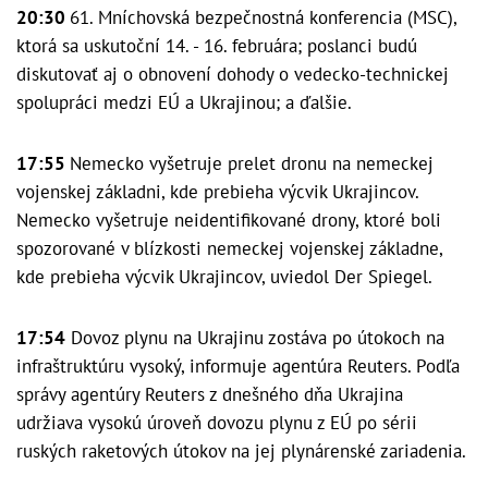
20:30
61. Mníchovská bezpečnostná konferencia (MSC),
ktorá sa uskutoční 14. - 16. februára; poslanci budú
diskutovať aj o obnovení dohody o vedecko-technickej
spolupráci medzi EÚ a Ukrajinou; a ďalšie.
17:55
Nemecko vyšetruje prelet dronu na nemeckej
vojenskej základni, kde prebieha výcvik Ukrajincov.
Nemecko vyšetruje neidentifikované drony, ktoré boli
spozorované v blízkosti nemeckej vojenskej základne,
kde prebieha výcvik Ukrajincov, uviedol Der Spiegel.
17:54
Dovoz plynu na Ukrajinu zostáva po útokoch na
infraštruktúru vysoký, informuje agentúra Reuters. Podľa
správy agentúry Reuters z dnešného dňa Ukrajina
udržiava vysokú úroveň dovozu plynu z EÚ po sérii
ruských raketových útokov na jej plynárenské zariadenia.