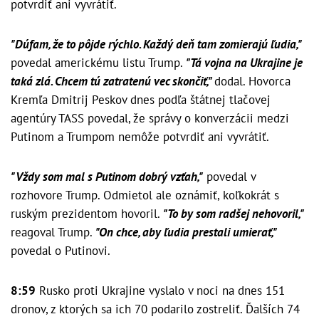
potvrdiť ani vyvrátiť.
"Dúfam, že to pôjde rýchlo. Každý deň tam zomierajú ľudia,"
povedal americkému listu Trump.
"Tá vojna na Ukrajine je
taká zlá. Chcem tú zatratenú vec skončiť,"
dodal. Hovorca
Kremľa Dmitrij Peskov dnes podľa štátnej tlačovej
agentúry TASS povedal, že správy o konverzácii medzi
Putinom a Trumpom nemôže potvrdiť ani vyvrátiť.
"Vždy som mal s Putinom dobrý vzťah,"
povedal v
rozhovore Trump. Odmietol ale oznámiť, koľkokrát s
ruským prezidentom hovoril.
"To by som radšej nehovoril,"
reagoval Trump.
"On chce, aby ľudia prestali umierať,"
povedal o Putinovi.
8:59
Rusko proti Ukrajine vyslalo v noci na dnes 151
dronov, z ktorých sa ich 70 podarilo zostreliť. Ďalších 74