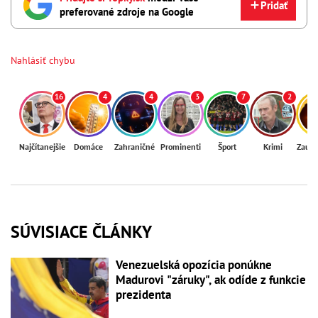
Pridať
preferované zdroje na Google
Nahlásiť chybu
16
4
4
3
7
2
Najčítanejšie
Domáce
Zahraničné
Prominenti
Šport
Krimi
Zaují
SÚVISIACE ČLÁNKY
Venezuelská opozícia ponúkne
Madurovi "záruky", ak odíde z funkcie
prezidenta