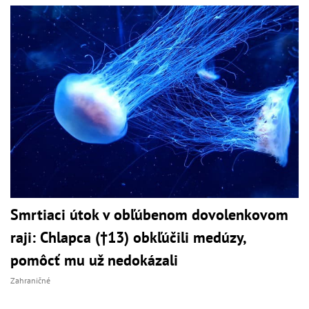
Smrtiaci útok v obľúbenom dovolenkovom
raji: Chlapca (†13) obkľúčili medúzy,
pomôcť mu už nedokázali
Zahraničné