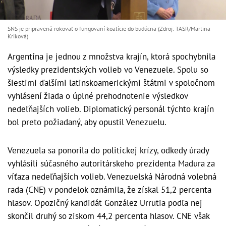
SNS je pripravená rokovať o fungovaní koalície do budúcna (Zdroj: TASR/Martina
Kriková)
Argentína je jednou z množstva krajín, ktorá spochybnila
výsledky prezidentských volieb vo Venezuele. Spolu so
šiestimi ďalšími latinskoamerickými štátmi v spoločnom
vyhlásení žiada o úplné prehodnotenie výsledkov
nedeľňajších volieb. Diplomatický personál týchto krajín
bol preto požiadaný, aby opustil Venezuelu.
Venezuela sa ponorila do politickej krízy, odkedy úrady
vyhlásili súčasného autoritárskeho prezidenta Madura za
víťaza nedeľňajších volieb. Venezuelská Národná volebná
rada (CNE) v pondelok oznámila, že získal 51,2 percenta
hlasov. Opozičný kandidát González Urrutia podľa nej
skončil druhý so ziskom 44,2 percenta hlasov. CNE však