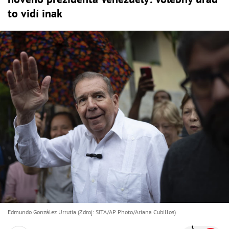
to vidí inak
Edmundo González Urrutia (Zdroj: SITA/AP Photo/Ariana Cubillos)