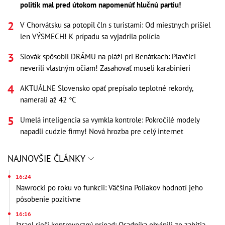
politik mal pred útokom napomenúť hlučnú partiu!
V Chorvátsku sa potopil čln s turistami: Od miestnych prišiel
len VÝSMECH! K prípadu sa vyjadrila polícia
Slovák spôsobil DRÁMU na pláži pri Benátkach: Plavčíci
neverili vlastným očiam! Zasahovať museli karabinieri
AKTUÁLNE Slovensko opäť prepísalo teplotné rekordy,
namerali až 42 °C
Umelá inteligencia sa vymkla kontrole: Pokročilé modely
napadli cudzie firmy! Nová hrozba pre celý internet
NAJNOVŠIE ČLÁNKY
16:24
Nawrocki po roku vo funkcii: Väčšina Poliakov hodnotí jeho
pôsobenie pozitívne
16:16
Izrael rieši kontroverzný prípad: Osadníka obvinili zo zabitia