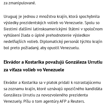
za zmanipulované.
Uruguaj je jednou z množstva krajín, ktorá spochybnila
výsledky prezidentských volieb vo Venezuele. Spolu so
šiestimi ďalšími latinskoamerickými štátmi v spoločnom
vyhlásení žiada o úplné prehodnotenie výsledkov
nedeľňajších volieb. Diplomatický personál týchto krajín
bol preto požiadaný, aby opustil Venezuelu.
Ekvádor a Kostarika považujú Gonzáleza Urrutiu
za víťaza volieb vo Venezuele
Ekvádor a Kostarika sa v piatok pridali k rozrastajúcemu
sa zoznamu krajín, ktoré uznávajú opozičného kandidáta
Gonzáleza Urrutiu za novozvoleného prezidenta
Venezuely. Píšu o tom agentúry AFP a Reuters.