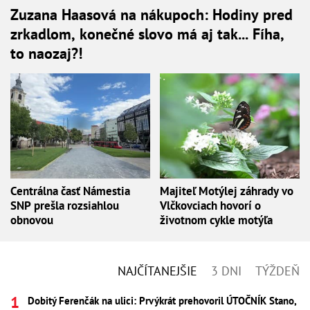
Zuzana Haasová na nákupoch: Hodiny pred
zrkadlom, konečné slovo má aj tak... Fíha,
to naozaj?!
Centrálna časť Námestia
Majiteľ Motýlej záhrady vo
SNP prešla rozsiahlou
Vlčkovciach hovorí o
obnovou
životnom cykle motýľa
NAJČÍTANEJŠIE
3 DNI
TÝŽDEŇ
Dobitý Ferenčák na ulici: Prvýkrát prehovoril ÚTOČNÍK Stano,