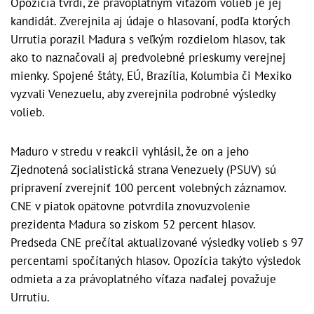
Opozícia tvrdí, že právoplatným víťazom volieb je jej
kandidát. Zverejnila aj údaje o hlasovaní, podľa ktorých
Urrutia porazil Madura s veľkým rozdielom hlasov, tak
ako to naznačovali aj predvolebné prieskumy verejnej
mienky. Spojené štáty, EÚ, Brazília, Kolumbia či Mexiko
vyzvali Venezuelu, aby zverejnila podrobné výsledky
volieb.
Maduro v stredu v reakcii vyhlásil, že on a jeho
Zjednotená socialistická strana Venezuely (PSUV) sú
pripravení zverejniť 100 percent volebných záznamov.
CNE v piatok opätovne potvrdila znovuzvolenie
prezidenta Madura so ziskom 52 percent hlasov.
Predseda CNE prečítal aktualizované výsledky volieb s 97
percentami spočítaných hlasov. Opozícia takýto výsledok
odmieta a za právoplatného víťaza naďalej považuje
Urrutiu.