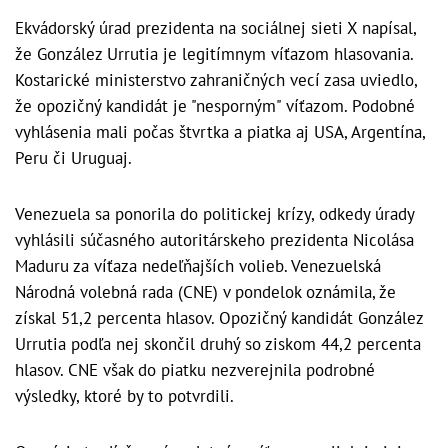
Ekvádorský úrad prezidenta na sociálnej sieti X napísal,
že González Urrutia je legitímnym víťazom hlasovania.
Kostarické ministerstvo zahraničných vecí zasa uviedlo,
že opozičný kandidát je "nesporným" víťazom. Podobné
vyhlásenia mali počas štvrtka a piatka aj USA, Argentína,
Peru či Uruguaj.
Venezuela sa ponorila do politickej krízy, odkedy úrady
vyhlásili súčasného autoritárskeho prezidenta Nicolása
Maduru za víťaza nedeľňajších volieb. Venezuelská
Národná volebná rada (CNE) v pondelok oznámila, že
získal 51,2 percenta hlasov. Opozičný kandidát González
Urrutia podľa nej skončil druhý so ziskom 44,2 percenta
hlasov. CNE však do piatku nezverejnila podrobné
výsledky, ktoré by to potvrdili.