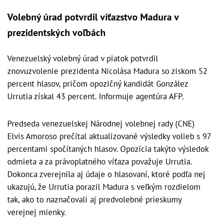
Volebný úrad potvrdil víťazstvo Madura v
prezidentských voľbách
Venezuelský volebný úrad v piatok potvrdil
znovuzvolenie prezidenta Nicolása Madura so ziskom 52
percent hlasov, pričom opozičný kandidát González
Urrutia získal 43 percent. Informuje agentúra AFP.
Predseda venezuelskej Národnej volebnej rady (CNE)
Elvis Amoroso prečítal aktualizované výsledky volieb s 97
percentami spočítaných hlasov. Opozícia takýto výsledok
odmieta a za právoplatného víťaza považuje Urrutia.
Dokonca zverejnila aj údaje o hlasovaní, ktoré podľa nej
ukazujú, že Urrutia porazil Madura s veľkým rozdielom
tak, ako to naznačovali aj predvolebné prieskumy
verejnej mienky.