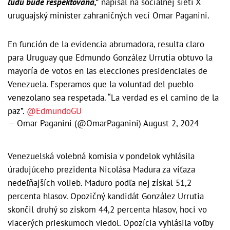
ľudu bude rešpektovaná,"
napísal na sociálnej sieti X
uruguajský minister zahraničných vecí Omar Paganini.
En función de la evidencia abrumadora, resulta claro
para Uruguay que Edmundo González Urrutia obtuvo la
mayoría de votos en las elecciones presidenciales de
Venezuela. Esperamos que la voluntad del pueblo
venezolano sea respetada. “La verdad es el camino de la
paz”.
@EdmundoGU
— Omar Paganini (@OmarPaganini)
August 2, 2024
Venezuelská volebná komisia v pondelok vyhlásila
úradujúceho prezidenta Nicolása Madura za víťaza
nedeľňajších volieb. Maduro podľa nej získal 51,2
percenta hlasov. Opozičný kandidát González Urrutia
skončil druhý so ziskom 44,2 percenta hlasov, hoci vo
viacerých prieskumoch viedol. Opozícia vyhlásila voľby