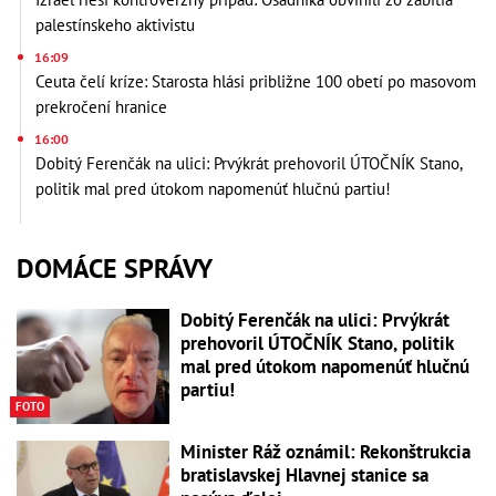
palestínskeho aktivistu
16:09
Ceuta čelí kríze: Starosta hlási približne 100 obetí po masovom
prekročení hranice
16:00
Dobitý Ferenčák na ulici: Prvýkrát prehovoril ÚTOČNÍK Stano,
politik mal pred útokom napomenúť hlučnú partiu!
DOMÁCE SPRÁVY
Dobitý Ferenčák na ulici: Prvýkrát
prehovoril ÚTOČNÍK Stano, politik
mal pred útokom napomenúť hlučnú
partiu!
FOTO
Minister Ráž oznámil: Rekonštrukcia
bratislavskej Hlavnej stanice sa