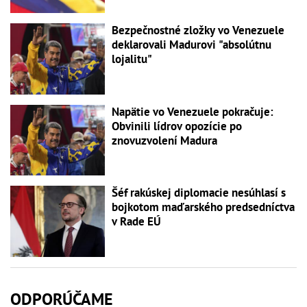
Bezpečnostné zložky vo Venezuele
deklarovali Madurovi "absolútnu
lojalitu"
Napätie vo Venezuele pokračuje:
Obvinili lídrov opozície po
znovuzvolení Madura
Šéf rakúskej diplomacie nesúhlasí s
bojkotom maďarského predsedníctva
v Rade EÚ
ODPORÚČAME