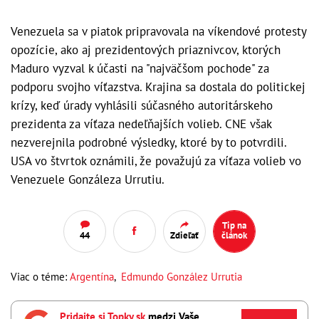
Venezuela sa v piatok pripravovala na víkendové protesty
opozície, ako aj prezidentových priaznivcov, ktorých
Maduro vyzval k účasti na "najväčšom pochode" za
podporu svojho víťazstva. Krajina sa dostala do politickej
krízy, keď úrady vyhlásili súčasného autoritárskeho
prezidenta za víťaza nedeľňajších volieb. CNE však
nezverejnila podrobné výsledky, ktoré by to potvrdili.
USA vo štvrtok oznámili, že považujú za víťaza volieb vo
Venezuele Gonzáleza Urrutiu.
Tip na
44
Zdieľať
článok
Viac o téme:
Argentína
,
Edmundo González Urrutia
Pridajte si Topky.sk
medzi Vaše