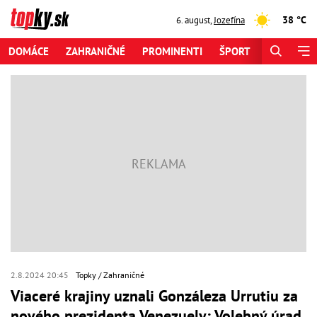
38 °C
6. august
,
Jozefína
DOMÁCE
ZAHRANIČNÉ
PROMINENTI
ŠPORT
ZAUJÍMAV
2.8.2024 20:45
Topky
Zahraničné
Viaceré krajiny uznali Gonzáleza Urrutiu za
nového prezidenta Venezuely: Volebný úrad