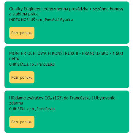
Quality Engineer. Jednozmenná prevádzka + sezónne bonusy
a stabilná práca.
INDEX NOSLUŠ s.r.o., Považská Bystrica
Pozri ponuku
MONTÉR OCEĽOVÝCH KONŠTRUKCIÍ - FRANCÚZSKO - 3 600
netto
CHRISTAL s. r. o., Francúzsko
Pozri ponuku
Hľadáme zváračov CO₂ (135) do Francúzska | Ubytovanie
zdarma
CHRISTAL s. r. o., Francúzsko
Pozri ponuku