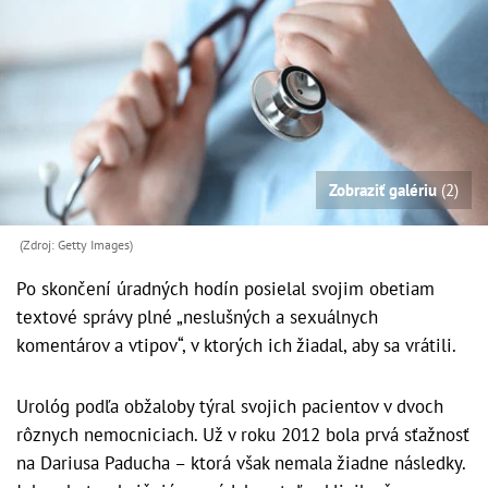
Zobraziť galériu
(2)
(Zdroj: Getty Images)
Po skončení úradných hodín posielal svojim obetiam
textové správy plné „neslušných a sexuálnych
komentárov a vtipov“, v ktorých ich žiadal, aby sa vrátili.
Urológ podľa obžaloby týral svojich pacientov v dvoch
rôznych nemocniciach. Už v roku 2012 bola prvá sťažnosť
na Dariusa Paducha – ktorá však nemala žiadne následky.