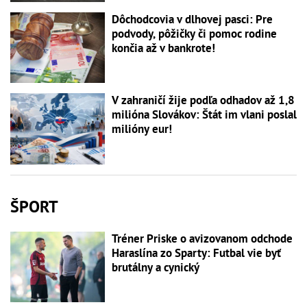
Dôchodcovia v dlhovej pasci: Pre
podvody, pôžičky či pomoc rodine
končia až v bankrote!
V zahraničí žije podľa odhadov až 1,8
milióna Slovákov: Štát im vlani poslal
milióny eur!
ŠPORT
Tréner Priske o avizovanom odchode
Haraslína zo Sparty: Futbal vie byť
brutálny a cynický