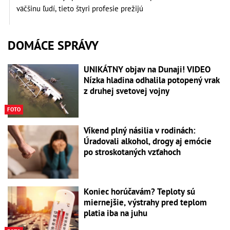
väčšinu ľudí, tieto štyri profesie prežijú
DOMÁCE SPRÁVY
UNIKÁTNY objav na Dunaji! VIDEO
Nízka hladina odhalila potopený vrak
z druhej svetovej vojny
FOTO
Víkend plný násilia v rodinách:
Úradovali alkohol, drogy aj emócie
po stroskotaných vzťahoch
Koniec horúčavám? Teploty sú
miernejšie, výstrahy pred teplom
platia iba na juhu