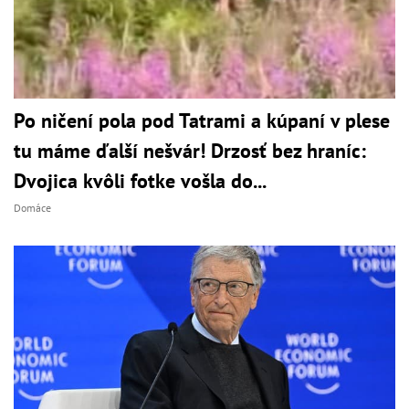
Po ničení pola pod Tatrami a kúpaní v plese
tu máme ďalší nešvár! Drzosť bez hraníc:
Dvojica kvôli fotke vošla do...
Domáce