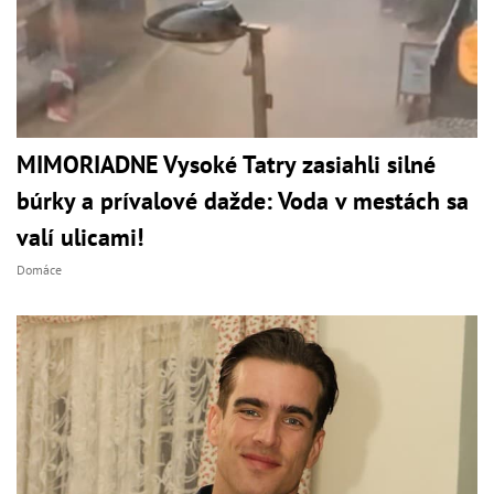
MIMORIADNE Vysoké Tatry zasiahli silné
búrky a prívalové dažde: Voda v mestách sa
valí ulicami!
Domáce