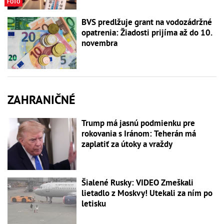
FOTO
BVS predlžuje grant na vodozádržné
opatrenia: Žiadosti prijíma až do 10.
novembra
ZAHRANIČNÉ
Trump má jasnú podmienku pre
rokovania s Iránom: Teherán má
zaplatiť za útoky a vraždy
Šialené Rusky: VIDEO Zmeškali
lietadlo z Moskvy! Utekali za ním po
letisku