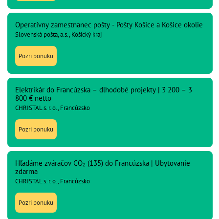
Operatívny zamestnanec pošty - Pošty Košice a Košice okolie
Slovenská pošta, a.s., Košický kraj
Pozri ponuku
Elektrikár do Francúzska – dlhodobé projekty | 3 200 – 3
800 € netto
CHRISTAL s. r. o., Francúzsko
Pozri ponuku
Hľadáme zváračov CO₂ (135) do Francúzska | Ubytovanie
zdarma
CHRISTAL s. r. o., Francúzsko
Pozri ponuku