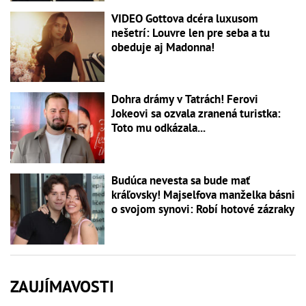
VIDEO Gottova dcéra luxusom
nešetrí: Louvre len pre seba a tu
obeduje aj Madonna!
Dohra drámy v Tatrách! Ferovi
Jokeovi sa ozvala zranená turistka:
Toto mu odkázala...
Budúca nevesta sa bude mať
kráľovsky! Majselfova manželka básni
o svojom synovi: Robí hotové zázraky
ZAUJÍMAVOSTI