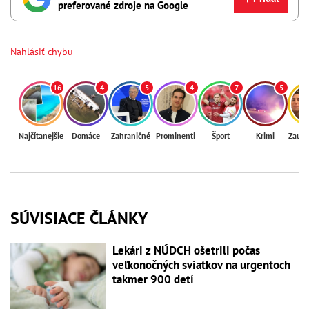
preferované zdroje na Google
Nahlásiť chybu
16
4
5
4
7
5
Najčítanejšie
Domáce
Zahraničné
Prominenti
Šport
Krimi
Zaují
SÚVISIACE ČLÁNKY
Lekári z NÚDCH ošetrili počas
veľkonočných sviatkov na urgentoch
takmer 900 detí