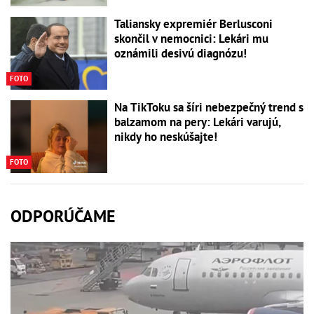
Taliansky expremiér Berlusconi
skončil v nemocnici: Lekári mu
oznámili desivú diagnózu!
FOTO
Na TikToku sa šíri nebezpečný trend s
balzamom na pery: Lekári varujú,
nikdy ho neskúšajte!
FOTO
ODPORÚČAME