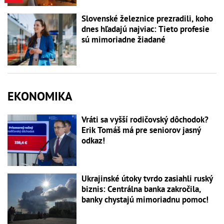
Slovenské železnice prezradili, koho
dnes hľadajú najviac: Tieto profesie
sú mimoriadne žiadané
EKONOMIKA
Vráti sa vyšší rodičovský dôchodok?
Erik Tomáš má pre seniorov jasný
odkaz!
Ukrajinské útoky tvrdo zasiahli ruský
biznis: Centrálna banka zakročila,
banky chystajú mimoriadnu pomoc!