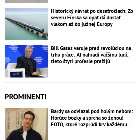
Historický návrat po desaťročiach: Zo
severu Fínska sa opäť dá dostať
vlakom až do južnej Európy
Bill Gates varuje pred revolúciou na
trhu práce: AI nahradí väčšinu ľudí,
tieto štyri profesie prežijú
PROMINENTI
Bardy sa odviazal pod holým nebom:
Horúce bozky a sprcha so ženou!
FOTO, ktoré rozprúdi krv každému...