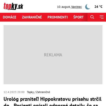
24 °C
10. august
,
Vavrinec
DOMÁCE
ZAHRANIČNÉ
PROMINENTI
ŠPORT
ZAUJÍMAV
12.4.2023 20:00
Topky
Zahraničné
Urológ przniteľ! Hippokratovu prísahu strčil
do... Pacienti opísali odporné detaily, čo sa