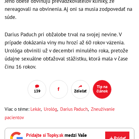
Jeho obete obviňujú prevádzkovateľov kliniky, že
nereagovali na obvinenia. Aj oni sa musia zodpovedať na
súde.
Darius Paduch pri obžalobe trval na svojej nevine. V
prípade dokázania viny mu hrozí až 60 rokov väzenia.
Urológa obvinili už v decembri minulého roka, pretože
údajne sexuálne obťažoval stážistku, ktorá mala v čase
činu 16 rokov.
Tip na
139
Zdieľať
článok
Viac o téme:
Lekár
,
Urológ
,
Darius Paduch
,
Zneužívanie
pacientov
Pridajte si Topky.sk
medzi Vaše
Pridať