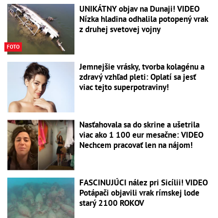
UNIKÁTNY objav na Dunaji! VIDEO
Nízka hladina odhalila potopený vrak
z druhej svetovej vojny
FOTO
Jemnejšie vrásky, tvorba kolagénu a
zdravý vzhľad pleti: Oplatí sa jesť
viac tejto superpotraviny!
Nasťahovala sa do skrine a ušetrila
viac ako 1 100 eur mesačne: VIDEO
Nechcem pracovať len na nájom!
FASCINUJÚCI nález pri Sicílii! VIDEO
Potápači objavili vrak rímskej lode
starý 2100 ROKOV