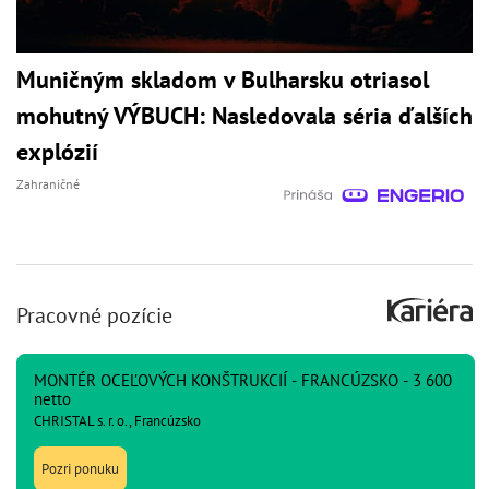
Muničným skladom v Bulharsku otriasol
mohutný VÝBUCH: Nasledovala séria ďalších
explózií
Zahraničné
Pracovné pozície
MONTÉR OCEĽOVÝCH KONŠTRUKCIÍ - FRANCÚZSKO - 3 600
netto
CHRISTAL s. r. o., Francúzsko
Pozri ponuku