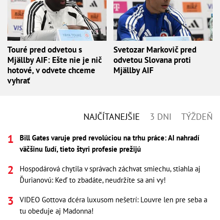
Touré pred odvetou s
Svetozar Markovič pred
Mjällby AIF: Ešte nie je nič
odvetou Slovana proti
hotové, v odvete chceme
Mjällby AIF
vyhrať
NAJČÍTANEJŠIE
3 DNI
TÝŽDEŇ
Bill Gates varuje pred revolúciou na trhu práce: AI nahradí
väčšinu ľudí, tieto štyri profesie prežijú
Hospodárová chytila v správach záchvat smiechu, stiahla aj
Ďurianovú: Keď to zbadáte, neudržíte sa ani vy!
VIDEO Gottova dcéra luxusom nešetrí: Louvre len pre seba a
tu obeduje aj Madonna!