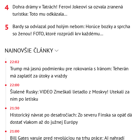
Dohra drámy v Tatrách! Ferovi Jokeovi sa ozvala zranená
turistka: Toto mu odkázala...
Bardy sa odviazal pod holým nebom: Horúce bozky a sprcha
so ženou! FOTO, ktoré rozprúdi krv každému...
NAJNOVŠIE ČLÁNKY
22:02
Trump má jasnú podmienku pre rokovania s Iránom: Teherán
má zaplatiť za útoky a vraždy
22:00
Šialené Rusky: VIDEO Zmeškali lietadlo z Moskvy! Utekali za
ním po letisku
21:30
Historický návrat po desaťročiach: Zo severu Fínska sa opäť dá
dostať vlakom až do južnej Európy
21:00
Bill Gates varuje pred revolúciou na trhu práce: AI nahradí