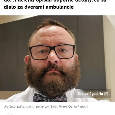
dialo za dverami ambulancie
Zobraziť galériu
(2)
Urológ zneužíval svojich pacientov. (Zdroj: Twitter/Darius Paduch)