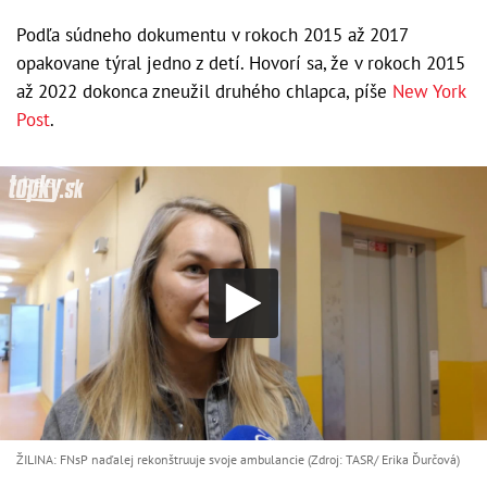
Podľa súdneho dokumentu v rokoch 2015 až 2017
opakovane týral jedno z detí. Hovorí sa, že v rokoch 2015
až 2022 dokonca zneužil druhého chlapca, píše
New York
Post
.
ŽILINA: FNsP naďalej rekonštruuje svoje ambulancie (Zdroj: TASR/ Erika Ďurčová)